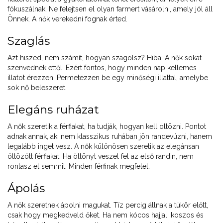
fókuszálnak. Ne felejtsen el olyan farmert vásárolni, amely jól áll
Önnek. A nők verekedni fognak érted.
Szaglás
Azt hiszed, nem számít, hogyan szagolsz? Hiba. A nők sokat
szenvednek ettől. Ezért fontos, hogy minden nap kellemes
illatot érezzen. Permetezzen be egy minőségi illattal, amelybe
sok nő beleszeret.
Elegáns ruházat
A nők szeretik a férfiakat, ha tudják, hogyan kell öltözni. Pontot
adnak annak, aki nem klasszikus ruhában jön randevúzni, hanem
legalább inget vesz. A nők különösen szeretik az elegánsan
öltözött férfiakat. Ha öltönyt veszel fel az első randin, nem
rontasz el semmit. Minden férfinak megfelel.
Ápolás
A nők szeretnek ápolni magukat. Tíz percig állnak a tükör előtt,
csak hogy megkedveld őket. Ha nem kócos hajjal, koszos és