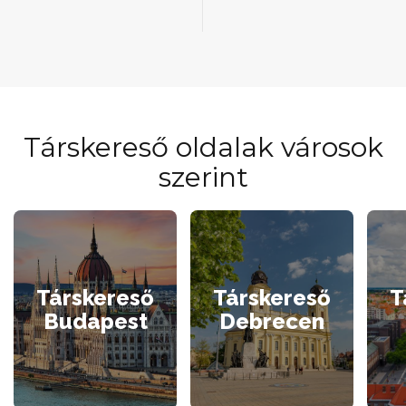
Társkereső oldalak városok
szerint
Társkereső
Társkereső
T
Budapest
Debrecen