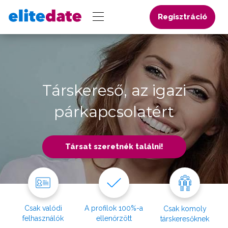
Regisztráció
Társkereső, az igazi
párkapcsolatért
Társat szeretnék találni!
Csak valódi
A profilok 100%-a
Csak komoly
felhasználók
ellenőrzött
társkeresőknek