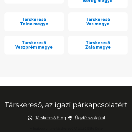
Bereg megye
Társkereső
Társkereső
Tolna megye
Vas megye
Társkereső
Társkereső
Veszprém megye
Zala megye
Társkereső, az igazi párkapcsolatért
Társkereső Blog
Ügyfélszolgálat
A legjobb online társkereső © 2026 Elite Date