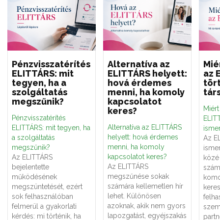
Pénzvisszatérítés
Alternatíva az
Mié
ELITTÁRS: mit
ELITTÁRS helyett:
az 
tegyen, ha a
hová érdemes
tör
szolgáltatás
menni, ha komoly
tár
megszűnik?
kapcsolatot
Miér
keres?
Pénzvisszatérítés
ELITT
Alternatíva az ELITTÁRS
ELITTÁRS: mit tegyen, ha
ismer
helyett: hová érdemes
a szolgáltatás
Az E
menni, ha komoly
megszűnik?
ismer
kapcsolatot keres?
Az ELITTÁRS
közé 
Az ELITTÁRS
bejelentette
számá
megszűnése sokak
működésének
komo
számára kellemetlen hír
megszüntetését, ezért
keres
lehet. Különösen
sok felhasználóban
felha
azoknak, akik nem gyors
felmerül a gyakorlati
szemé
lapozgatást, egyéjszakás
kérdés: mi történik, ha
partn