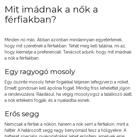
Mit imádnak a nők a
férfiakban?
Minden nő más. Abban azonban mindannyian egyetértenek,
hogy mit szeretnek a férfiakban. Tehát meg kell találnia, mi az,
hogy kiemelje a preferenciát. Tanácsot adunk, hogy mit imádnak
a nők a férfiakban.
Egy ragyogó mosoly
Egy őszinte mosoly fehér fogakkal teljesen lefegyverzi a nőket.
Emiatt gondosan kell ápolnia fogait. Mindig friss lehelettel jöjjön
a randevúzásra. Ráadásul, ha végig mosolyogsz a találkozó alatt,
a nők értékelni fogják, és a nyakadba esnek.
Erős segg
Nemcsak a férfiak a nőkön, hanem a nők sem a férfiakon. mint a
háttér. A határozott segg nagy benyomást tesz a hölgyekre. A
hátteret speciális gyakorlatokkal lehet erősíteni, amelyek erre