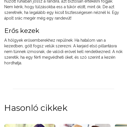
húzott ruhában jössz a randira, azt biztosan értékelni fogják.
Nem kérik, hogy túlzásokba ess a tükör előtt, mint ők. De azt
szeretnék, ha legalább egy kicsit tisztességesen néznél ki. Egy
ápolt srác megér még egy randevút!
Erős kezek
A hölgyek erősemberekhez repülnek. Ha hatalom van a
kezedben, gólt fogsz velük szerezni. A karjaid első pillantásra
nem tűnnek izmosnak, de valódi erővel kell rendelkezned. A nők
szeretik, ha egy férfi megvédheti őket, és szó szerint a kezén
hordhatja.
Hasonló cikkek