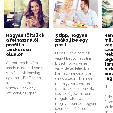
Hogyan töltsük ki
5 tipp, hogyan
Ran
a felhasználói
zsákolj be egy
mil
profilt a
pasit
vag
társkereső
sze
Hosszú ideje nem tud
oldalon
Mel
valakit becsomagolni?
leg
A profil létrehozása,
Érzed, hogy sikeres
tár
amely mindenkit vonz,
old
vagy, de legfeljebb a
valójában viszonylag
ame
harmadik randevú után
reg
egyszerű. De Te nem
újra összeomlik minden,
akarsz mindenkit
mint egy kártyavár, és
Haso
vonzani. Csak egy
elölről kell kezdeni? Ne
partn
személyt, az igazit!
ess kétségbe, minden
érde
megoldható. Tekintse
Próbá
meg 5 tippünket, hogyan
társk
szerezzen férfit, és
spor