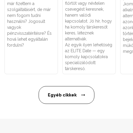
flörtöt vagy névtelen
már fizettem a
„kom
csevegést keresnek,
szolgáltatásért, de már
alka
hanem valódi
nem fogom tudni
alter
kapcsolatot. Jó hír, hogy
használni? Jogosult
azon
ha komoly társkeresőt
vagyok
azon
keres, léteznek
pénzvisszatérítésre? És
törté
alternatívák.
hová lehet egyáltalán
bejel
Az egyik ilyen lehetőség
fordulni?
műkö
az ELITE Date — egy
megs
komoly kapcsolatokra
specializálódott
társkereső.
Egyéb cikkek