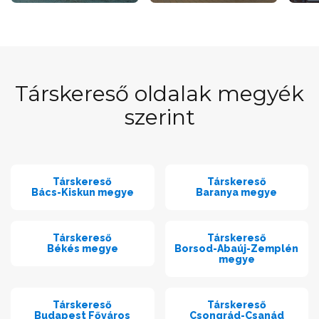
Társkereső oldalak megyék
szerint
Társkereső
Társkereső
Bács-Kiskun megye
Baranya megye
Társkereső
Társkereső
Békés megye
Borsod-Abaúj-Zemplén
megye
Társkereső
Társkereső
Budapest Főváros
Csongrád-Csanád