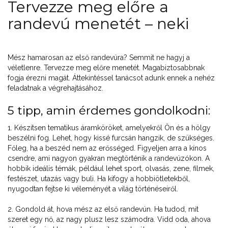
Tervezze meg előre a
randevú menetét – neki
Mész hamarosan az első randevúra? Semmit ne hagyj a
véletlenre. Tervezze meg előre menetét. Magabiztosabbnak
fogja érezni magát. Áttekintéssel tanácsot adunk ennek a nehéz
feladatnak a végrehajtásához.
5 tipp, amin érdemes gondolkodni:
1. Készítsen tematikus áramköröket, amelyekről Ön és a hölgy
beszélni fog. Lehet, hogy kissé furcsán hangzik, de szükséges.
Főleg, ha a beszéd nem az erősséged. Figyeljen arra a kínos
csendre, ami nagyon gyakran megtörténik a randevúzókon. A
hobbik ideális témák, például lehet sport, olvasás, zene, filmek,
festészet, utazás vagy buli. Ha kifogy a hobbiötletekből,
nyugodtan fejtse ki véleményét a világ történéseiről.
2. Gondold át, hova mész az első randevún. Ha tudod, mit
szeret egy nő, az nagy plusz lesz számodra. Vidd oda, ahova