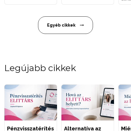
Egyéb cikkek
Legújabb cikkek
Pénzvisszatérítés
Alternatíva az
Mié