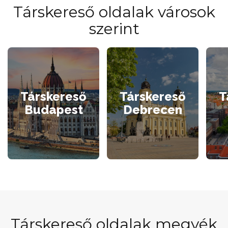
Társkereső oldalak városok
szerint
Társkereső
Társkereső
T
Budapest
Debrecen
Társkereső oldalak megyék