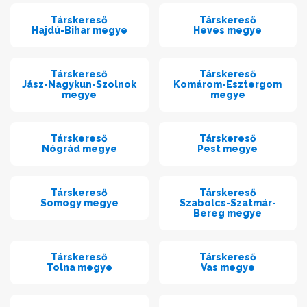
Társkereső
Társkereső
Hajdú-Bihar megye
Heves megye
Társkereső
Társkereső
Jász-Nagykun-Szolnok
Komárom-Esztergom
megye
megye
Társkereső
Társkereső
Nógrád megye
Pest megye
Társkereső
Társkereső
Somogy megye
Szabolcs-Szatmár-
Bereg megye
Társkereső
Társkereső
Tolna megye
Vas megye