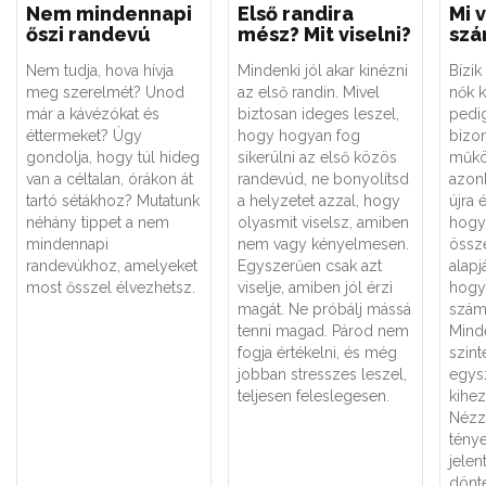
Nem mindennapi
Első randira
Mi 
őszi randevú
mész? Mit viselni?
szá
Nem tudja, hova hívja
Mindenki jól akar kinézni
Bízi
meg szerelmét? Unod
az első randin. Mivel
nők 
már a kávézókat és
biztosan ideges leszel,
pedi
éttermeket? Úgy
hogy hogyan fog
bizon
gondolja, hogy túl hideg
sikerülni az első közös
műkö
van a céltalan, órákon át
randevúd, ne bonyolítsd
azon
tartó sétákhoz? Mutatunk
a helyzetet azzal, hogy
újra 
néhány tippet a nem
olyasmit viselsz, amiben
hogy
mindennapi
nem vagy kényelmesen.
össz
randevúkhoz, amelyeket
Egyszerűen csak azt
alap
most ősszel élvezhetsz.
viselje, amiben jól érzi
hogy
magát. Ne próbálj mássá
számu
tenni magad. Párod nem
Minde
fogja értékelni, és még
szint
jobban stresszes leszel,
egys
teljesen feleslegesen.
kihe
Nézz
ténye
jelen
dönt