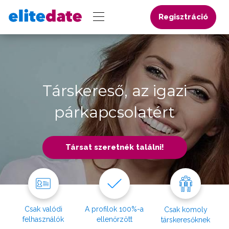
Regisztráció
Társkereső, az igazi
párkapcsolatért
Társat szeretnék találni!
Csak valódi
A profilok 100%-a
Csak komoly
felhasználók
ellenőrzött
társkeresőknek