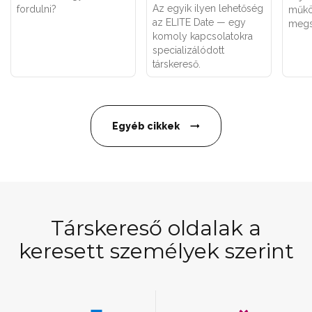
Az egyik ilyen lehetőség
fordulni?
műkö
az ELITE Date — egy
megs
komoly kapcsolatokra
specializálódott
társkereső.
Egyéb cikkek
Társkereső oldalak a
keresett személyek szerint