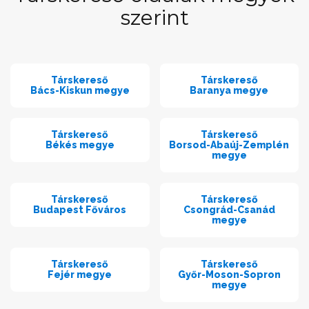
szerint
Társkereső
Társkereső
Bács-Kiskun megye
Baranya megye
Társkereső
Társkereső
Békés megye
Borsod-Abaúj-Zemplén
megye
Társkereső
Társkereső
Budapest Főváros
Csongrád-Csanád
megye
Társkereső
Társkereső
Fejér megye
Győr-Moson-Sopron
megye