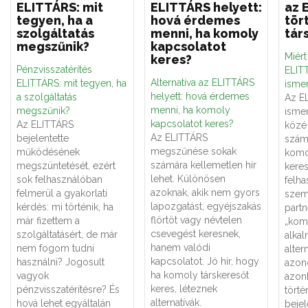
ELITTÁRS: mit
ELITTÁRS helyett:
az 
tegyen, ha a
hová érdemes
tör
szolgáltatás
menni, ha komoly
tár
megszűnik?
kapcsolatot
Miér
keres?
Pénzvisszatérítés
ELITT
Alternatíva az ELITTÁRS
ELITTÁRS: mit tegyen, ha
ismer
helyett: hová érdemes
a szolgáltatás
Az E
menni, ha komoly
megszűnik?
ismer
kapcsolatot keres?
Az ELITTÁRS
közé 
Az ELITTÁRS
bejelentette
számá
megszűnése sokak
működésének
komo
számára kellemetlen hír
megszüntetését, ezért
keres
lehet. Különösen
sok felhasználóban
felha
azoknak, akik nem gyors
felmerül a gyakorlati
szemé
lapozgatást, egyéjszakás
kérdés: mi történik, ha
partn
flörtöt vagy névtelen
már fizettem a
„kom
csevegést keresnek,
szolgáltatásért, de már
alka
hanem valódi
nem fogom tudni
alter
kapcsolatot. Jó hír, hogy
használni? Jogosult
azon
ha komoly társkeresőt
vagyok
azon
keres, léteznek
pénzvisszatérítésre? És
törté
alternatívák.
hová lehet egyáltalán
bejel