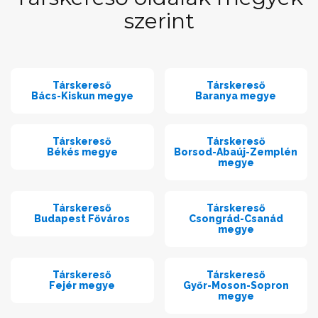
szerint
Társkereső
Társkereső
Bács-Kiskun megye
Baranya megye
Társkereső
Társkereső
Békés megye
Borsod-Abaúj-Zemplén
megye
Társkereső
Társkereső
Budapest Főváros
Csongrád-Csanád
megye
Társkereső
Társkereső
Fejér megye
Győr-Moson-Sopron
megye