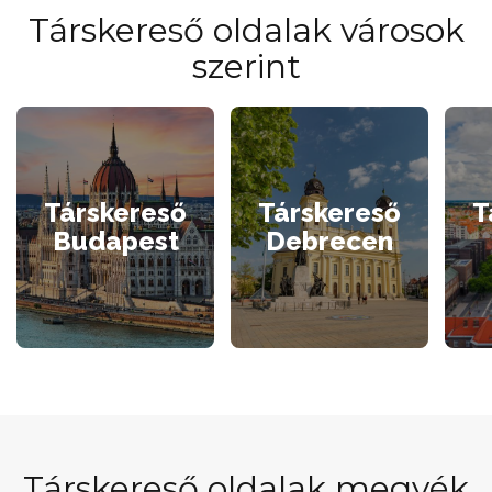
Társkereső oldalak városok
szerint
Társkereső
Társkereső
T
Budapest
Debrecen
Társkereső oldalak megyék