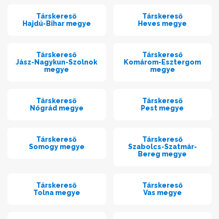
Társkereső
Társkereső
Hajdú-Bihar megye
Heves megye
Társkereső
Társkereső
Jász-Nagykun-Szolnok
Komárom-Esztergom
megye
megye
Társkereső
Társkereső
Nógrád megye
Pest megye
Társkereső
Társkereső
Somogy megye
Szabolcs-Szatmár-
Bereg megye
Társkereső
Társkereső
Tolna megye
Vas megye