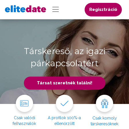
Regisztráció
Társkereső, az igazi
párkapcsolatért
Társat szeretnék találni!
Csak valódi
A profilok 100%-a
Csak komoly
felhasználók
ellenőrzött
társkeresőknek