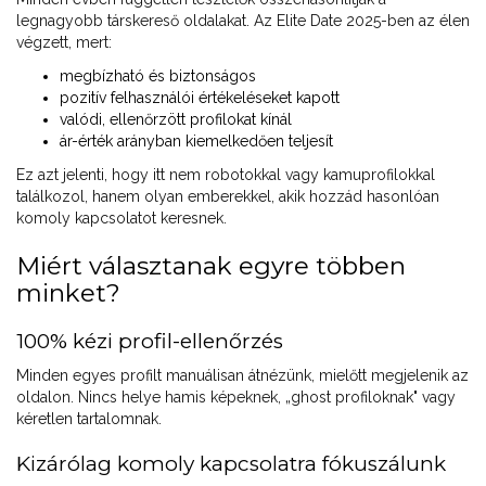
legnagyobb társkereső oldalakat. Az Elite Date 2025-ben az élen
végzett, mert:
megbízható és biztonságos
pozitív felhasználói értékeléseket kapott
valódi, ellenőrzött profilokat kínál
ár-érték arányban kiemelkedően teljesít
Ez azt jelenti, hogy itt nem robotokkal vagy kamuprofilokkal
találkozol, hanem olyan emberekkel, akik hozzád hasonlóan
komoly kapcsolatot keresnek.
Miért választanak egyre többen
minket?
100% kézi profil-ellenőrzés
Minden egyes profilt manuálisan átnézünk, mielőtt megjelenik az
oldalon. Nincs helye hamis képeknek, „ghost profiloknak" vagy
kéretlen tartalomnak.
Kizárólag komoly kapcsolatra fókuszálunk