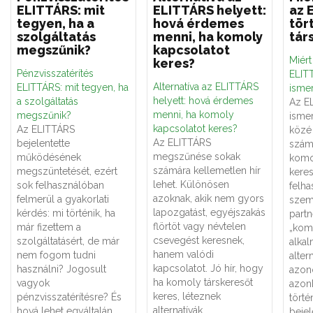
ELITTÁRS: mit
ELITTÁRS helyett:
az 
tegyen, ha a
hová érdemes
tör
szolgáltatás
menni, ha komoly
tár
megszűnik?
kapcsolatot
Miér
keres?
Pénzvisszatérítés
ELITT
Alternatíva az ELITTÁRS
ELITTÁRS: mit tegyen, ha
ismer
helyett: hová érdemes
a szolgáltatás
Az E
menni, ha komoly
megszűnik?
ismer
kapcsolatot keres?
Az ELITTÁRS
közé 
Az ELITTÁRS
bejelentette
számá
megszűnése sokak
működésének
komo
számára kellemetlen hír
megszüntetését, ezért
keres
lehet. Különösen
sok felhasználóban
felha
azoknak, akik nem gyors
felmerül a gyakorlati
szemé
lapozgatást, egyéjszakás
kérdés: mi történik, ha
partn
flörtöt vagy névtelen
már fizettem a
„kom
csevegést keresnek,
szolgáltatásért, de már
alka
hanem valódi
nem fogom tudni
alter
kapcsolatot. Jó hír, hogy
használni? Jogosult
azon
ha komoly társkeresőt
vagyok
azon
keres, léteznek
pénzvisszatérítésre? És
törté
alternatívák.
hová lehet egyáltalán
bejel