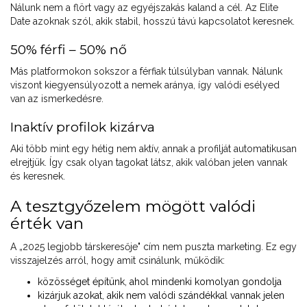
Nálunk nem a flört vagy az egyéjszakás kaland a cél. Az Elite
Date azoknak szól, akik stabil, hosszú távú kapcsolatot keresnek.
50% férfi – 50% nő
Más platformokon sokszor a férfiak túlsúlyban vannak. Nálunk
viszont kiegyensúlyozott a nemek aránya, így valódi esélyed
van az ismerkedésre.
Inaktív profilok kizárva
Aki több mint egy hétig nem aktív, annak a profilját automatikusan
elrejtjük. Így csak olyan tagokat látsz, akik valóban jelen vannak
és keresnek.
A tesztgyőzelem mögött valódi
érték van
A „2025 legjobb társkeresője" cím nem puszta marketing. Ez egy
visszajelzés arról, hogy amit csinálunk, működik:
közösséget építünk, ahol mindenki komolyan gondolja
kizárjuk azokat, akik nem valódi szándékkal vannak jelen