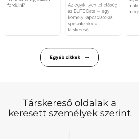
Az egyik ilyen lehetőség
fordulni?
műkö
az ELITE Date — egy
megs
komoly kapcsolatokra
specializálódott
társkereső.
Egyéb cikkek
Társkereső oldalak a
keresett személyek szerint