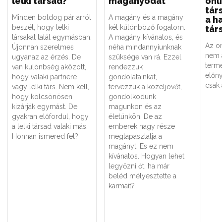
lelki társad?
magányodat
onl
tár
Minden boldog pár arról
A magány és a magány
a h
beszél, hogy lelki
két különböző fogalom.
tár
társakat talál egymásban.
A magány kívánatos, és
Az on
Újonnan szerelmes
néha mindannyiunknak
nem a
ugyanaz az érzés. De
szüksége van rá. Ezzel
term
van különbség aközött,
rendezzük
előny
hogy valaki partnere
gondolatainkat,
csak 
vagy lelki társ. Nem kell,
tervezzük a közeljövőt,
hogy kölcsönösen
gondolkodunk
kizárják egymást. De
magunkon és az
gyakran előfordul, hogy
életünkön. De az
a lelki társad valaki más.
emberek nagy része
Honnan ismered fel?
megtapasztalja a
magányt. És ez nem
kívánatos. Hogyan lehet
legyőzni őt, ha már
beléd mélyesztette a
karmait?