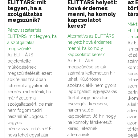
ELITTÁRS: mit
ELITTÁRS helyett:
az 
tegyen, ha a
hová érdemes
tör
szolgáltatás
menni, ha komoly
tár
megszűnik?
kapcsolatot
Miér
keres?
Pénzvisszatérítés
ELITT
Alternatíva az ELITTÁRS
ELITTÁRS: mit tegyen, ha
ismer
helyett: hová érdemes
a szolgáltatás
Az E
menni, ha komoly
megszűnik?
ismer
kapcsolatot keres?
Az ELITTÁRS
közé 
Az ELITTÁRS
bejelentette
számá
megszűnése sokak
működésének
komo
számára kellemetlen hír
megszüntetését, ezért
keres
lehet. Különösen
sok felhasználóban
felha
azoknak, akik nem gyors
felmerül a gyakorlati
szemé
lapozgatást, egyéjszakás
kérdés: mi történik, ha
partn
flörtöt vagy névtelen
már fizettem a
„kom
csevegést keresnek,
szolgáltatásért, de már
alka
hanem valódi
nem fogom tudni
alter
kapcsolatot. Jó hír, hogy
használni? Jogosult
azon
ha komoly társkeresőt
vagyok
azon
keres, léteznek
pénzvisszatérítésre? És
törté
alternatívák.
hová lehet egyáltalán
bejel