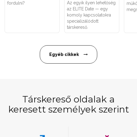
Az egyik ilyen lehetőség
fordulni?
műkö
az ELITE Date — egy
megs
komoly kapcsolatokra
specializálódott
társkereső.
Egyéb cikkek
Társkereső oldalak a
keresett személyek szerint