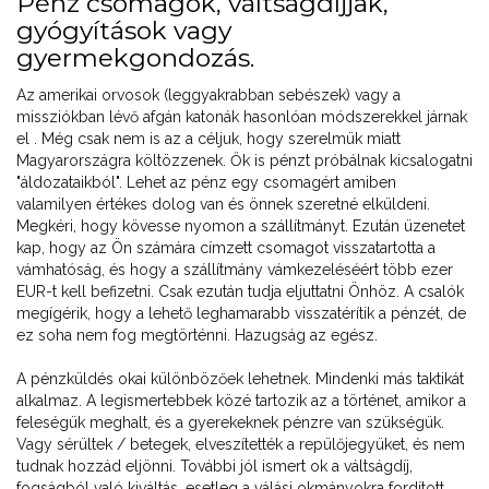
Pénz csomagok, váltságdíjjak,
gyógyítások vagy
gyermekgondozás.
Az amerikai orvosok (leggyakrabban sebészek) vagy a
missziókban lévő afgán katonák hasonlóan módszerekkel járnak
el . Még csak nem is az a céljuk, hogy szerelmük miatt
Magyarországra költözzenek. Ők is pénzt próbálnak kicsalogatni
"áldozataikból". Lehet az pénz egy csomagért amiben
valamilyen értékes dolog van és önnek szeretné elküldeni.
Megkéri, hogy kövesse nyomon a szállítmányt. Ezután üzenetet
kap, hogy az Ön számára címzett csomagot visszatartotta a
vámhatóság, és hogy a szállítmány vámkezeléséért több ezer
EUR-t kell befizetni. Csak ezután tudja eljuttatni Önhöz. A csalók
megígérik, hogy a lehető leghamarabb visszatérítik a pénzét, de
ez soha nem fog megtörténni. Hazugság az egész.
A pénzküldés okai különbözőek lehetnek. Mindenki más taktikát
alkalmaz. A legismertebbek közé tartozik az a történet, amikor a
feleségük meghalt, és a gyerekeknek pénzre van szükségük.
Vagy sérültek / betegek, elveszítették a repülőjegyüket, és nem
tudnak hozzád eljönni. További jól ismert ok a váltságdíj,
fogságból való kiváltás, esetleg a válási okmányokra fordított