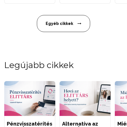
Egyéb cikkek
Legújabb cikkek
Pénzvisszatérítés
Alternatíva az
Mié