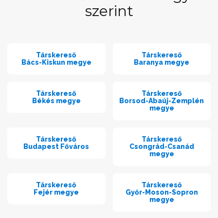
szerint
Társkereső
Társkereső
Bács-Kiskun megye
Baranya megye
Társkereső
Társkereső
Békés megye
Borsod-Abaúj-Zemplén
megye
Társkereső
Társkereső
Budapest Főváros
Csongrád-Csanád
megye
Társkereső
Társkereső
Fejér megye
Győr-Moson-Sopron
megye