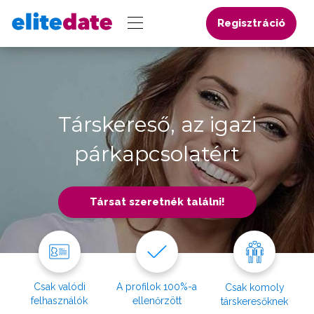
Regisztráció
Társkereső, az igazi
párkapcsolatért
Társat szeretnék találni!
Csak valódi
A profilok 100%-a
Csak komoly
felhasználók
ellenőrzött
társkeresőknek