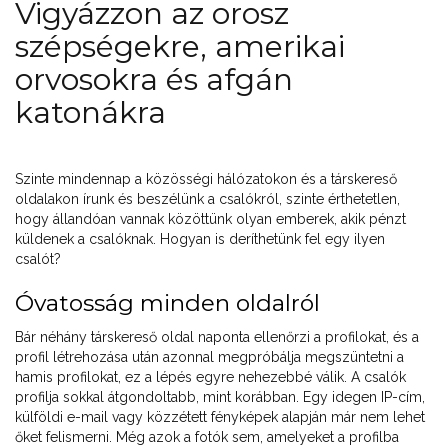
Vigyázzon az orosz
szépségekre, amerikai
orvosokra és afgán
katonákra
Szinte mindennap a közösségi hálózatokon és a társkereső
oldalakon írunk és beszélünk a csalókról, szinte érthetetlen,
hogy állandóan vannak közöttünk olyan emberek, akik pénzt
küldenek a csalóknak. Hogyan is deríthetünk fel egy ilyen
csalót?
Óvatosság minden oldalról
Bár néhány társkereső oldal naponta ellenőrzi a profilokat, és a
profil létrehozása után azonnal megpróbálja megszüntetni a
hamis profilokat, ez a lépés egyre nehezebbé válik. A csalók
profilja sokkal átgondoltabb, mint korábban. Egy idegen IP-cím,
külföldi e-mail vagy közzétett fényképek alapján már nem lehet
őket felismerni. Még azok a fotók sem, amelyeket a profilba