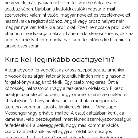
helyeznek, már gyakran nehezen felismerhetőek a csalók
adatbázisában. Újabban a külföldi csalók magyar e-mail
szervereket, valamint valódi magyar neveket és vezetékneveket
használnak a regisztrációhoz. Angol vagy orosz helyett már
magyar nyelven töltik ki a profilokat. Ezért nemcsak a profilokat
ellenőrző rendszergazdáknak, hanem a társkeresőknek is, akik az
adott személlyel kommunikálnak, körültekintőnek kell lenniük a
társkeresés során.
Kire kell leginkább odafigyelni?
A legnagyobb fenyegetést az orosz szépségek, az amerikai
orvosok és az afgán katonák jelentik. Minden mindig hasonló
forgatókönyv alapján történik. Egy csaló megkeresi Önt a
közösségi hálózatokon vagy a társkereső oldalakon. Elkezd
hízelgő üzeneteket küldeni, hogy örömet szerezzen neked és
elcsábítson. Néhány ártalmatlan üzenet után megpróbálja
áterelni a kommunikációt a társkeresőn kívül - Whatsapp,
Messenger vagy privát e-mailbe. A csalók általában kerülik a
kamerával való beszélgetést, mert félnek személyazonosságuk
felfedésétől. Ha beleeggyezik, hogy más kommunikációs
csatornára váltsanak, és elhagyja az oldal biztonságos
környezetét, a hízelgés Ön iránt erősödni kezd. Amikor már