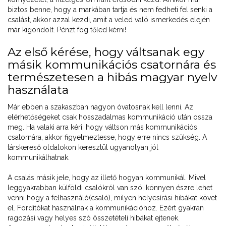
biztos benne, hogy a markában tartja és nem fedheti fel senki a
csalást, akkor azzal kezdi, amit a veled való ismerkedés elején
már kigondolt. Pénzt fog tőled kérni!
Az első kérése, hogy váltsanak egy
másik kommunikációs csatornára és
természetesen a hibás magyar nyelv
használata
Már ebben a szakaszban nagyon óvatosnak kell lenni. Az
elérhetőségeket csak hosszadalmas kommunikáció után ossza
meg. Ha valaki arra kéri, hogy váltson más kommunikációs
csatornára, akkor figyelmeztesse, hogy erre nincs szükség. A
társkereső oldalokon keresztül ugyanolyan jól
kommunikálhatnak.
A csalás másik jele, hogy az illető hogyan kommunikál. Mivel
leggyakrabban külföldi csalókról van szó, könnyen észre lehet
venni hogy a felhasználó(csaló), milyen helyesírási hibákat követ
el. Fordítókat használnak a kommunikációhoz. Ezért gyakran
ragozási vagy helyes szó összetételi hibákat ejtenek.