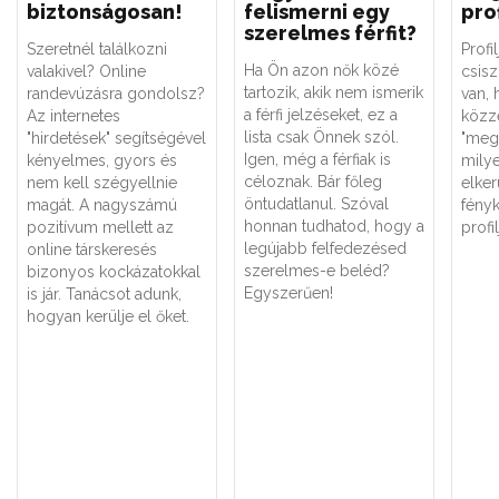
biztonságosan!
felismerni egy
pro
szerelmes férfit?
Szeretnél találkozni
Profi
Ha Ön azon nők közé
valakivel? Online
csisz
tartozik, akik nem ismerik
randevúzásra gondolsz?
van, 
a férfi jelzéseket, ez a
Az internetes
közzé
lista csak Önnek szól.
"hirdetések" segítségével
"meg
Igen, még a férfiak is
kényelmes, gyors és
mily
céloznak. Bár főleg
nem kell szégyellnie
elker
öntudatlanul. Szóval
magát. A nagyszámú
fényk
honnan tudhatod, hogy a
pozitívum mellett az
profi
legújabb felfedezésed
online társkeresés
szerelmes-e beléd?
bizonyos kockázatokkal
Egyszerűen!
is jár. Tanácsot adunk,
hogyan kerülje el őket.