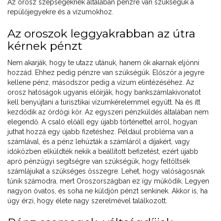
Az orosz szépségeknek általában pénzre van szükségük a
repülőjegyekre és a vízumokhoz.
Az oroszok leggyakrabban az útra
kérnek pénzt
Nem akarják, hogy te utazz utánuk, hanem ők akarnak eljönni
hozzád. Ehhez pedig pénzre van szükségük. Először a jegyre
kellene pénz, másodszor pedig a vízum elintézéséhez. Az
orosz hatóságok ugyanis előírják, hogy bankszámlakivonatot
kell benyújtani a turisztikai vízumkérelemmel együtt. Na és itt
kezdődik az ördögi kör. Az egyszeri pénzküldés általában nem
elegendő. A csaló előáll egy újabb történettel arról, hogyan
juthat hozzá egy újabb fizetéshez. Például probléma van a
számlával, és a pénz lehúzták a számláról a díjakért, vagy
időközben elküldték nekik a beállított befizetést, ezért újabb
apró pénzügyi segítségre van szükségük, hogy feltöltsék
számlájukat a szükséges összegre. Lehet, hogy valóságosnak
tűnik számodra, mert Oroszországban ez így működik. Legyen
nagyon óvatos, és soha ne küldjön pénzt senkinek. Akkor is, ha
úgy érzi, hogy élete nagy szerelmével találkozott.