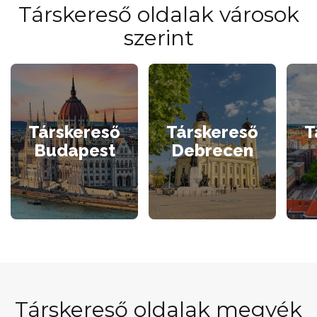
Társkereső oldalak városok
szerint
Társkereső
Társkereső
T
Budapest
Debrecen
Társkereső oldalak megyék