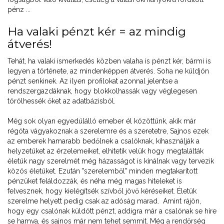
pénz ...
Ha valaki pénzt kér = az mindig
átverés!
Tehát, ha valaki ismerkedés közben valaha is pénzt kér, bármi is
legyen a története, az mindenképpen átverés. Soha ne küldjön
pénzt senkinek. Az ilyen profilokat azonnal jelentse a
rendszergazdáknak, hogy blokkolhassák vagy véglegesen
törölhessék őket az adatbázisból.
Még sok olyan egyedülálló emeber él közöttünk, akik már
régóta vágyakoznak a szerelemre és a szeretetre, Sajnos ezek
az emberek hamarabb bedőlnek a csalóknak, kihasználják a
helyzetüket az érzelemeiket, elhitetik velük hogy megtalálták
életük nagy szerelmét még házasságot is kínálnak vagy tervezik
közös életüket. Ezután "szerelemből" minden megtakarított
pénzüket feláldozzák, és néha még magas hiteleket is
felvesznek, hogy kielégítsék szívből jövő kéréseiket. Életük
szerelme helyett pedig csak az adóság marad. Amint rájön,
hogy egy csalónak küldött pénzt, addigra már a csalónak se híre
se hamva, és sajnos már nem tehet semmit. Még a rendőrség