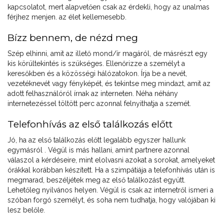
kapcsolatot, mert alapvetően csak az érdekli, hogy az unalmas
férjhez menjen. az élet kellemesebb.
Bízz bennem, de nézd meg
Szép elhinni, amit az illető mond/ír magáról, de másrészt egy
kis körültekintés is szükséges. Ellenőrizze a személyt a
keresőkben és a közösségi hálózatokon. Írja be a nevét,
vezetéknevét vagy fényképét, és tekintse meg mindazt, amit az
adott felhasználóról írnak az interneten. Néha néhány
internetezéssel töltött perc azonnal felnyithatja a szemét.
Telefonhívás az első találkozás előtt
Jó, ha az első találkozás előtt legalább egyszer hallunk
egymásról . Végül is más hallani, amint partnere azonnal
válaszol a kérdéseire, mint elolvasni azokat a sorokat, amelyeket
órákkal korábban készített. Ha a szimpátiája a telefonhívás után is
megmarad, beszéljétek meg az első találkozást együtt.
Lehetőleg nyilvános helyen. Végül is csak az internetről ismeri a
szóban forgó személyt, és soha nem tudhatja, hogy valójában ki
lesz belőle.