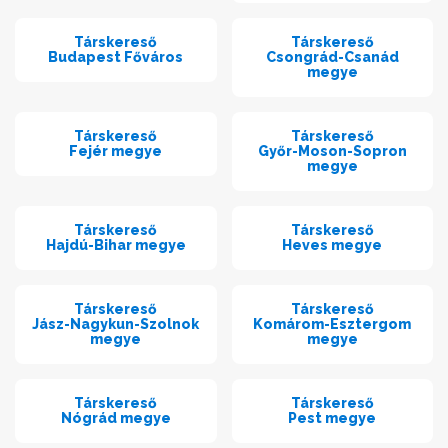
Társkereső
Társkereső
Budapest Főváros
Csongrád-Csanád
megye
Társkereső
Társkereső
Fejér megye
Győr-Moson-Sopron
megye
Társkereső
Társkereső
Hajdú-Bihar megye
Heves megye
Társkereső
Társkereső
Jász-Nagykun-Szolnok
Komárom-Esztergom
megye
megye
Társkereső
Társkereső
Nógrád megye
Pest megye