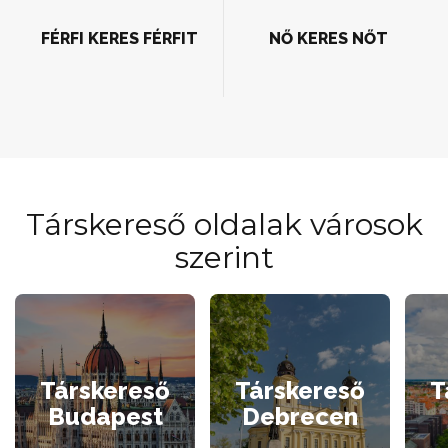
FÉRFI KERES FÉRFIT
NŐ KERES NŐT
Társkereső oldalak városok
szerint
Társkereső
Társkereső
T
Budapest
Debrecen