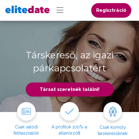
Regisztráció
Társkereső, az igazi
párkapcsolatért
Társat szeretnék találni!
Csak valódi
A profilok 100%-a
Csak komoly
felhasználók
ellenőrzött
társkeresőknek