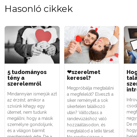
Hasonló cikkek
5 tudományos
❤szerelmet
Ho
tény a
keresel?
tal
szerelemről
sze
Megpróbálja megtalálni
int
Mindannyian ismerjük azt
a megfelelőt? Elveszti a
Intro
az érzést, amikor a
siker reményét a sok
csodá
szívünk kihagy egy
sikertelen találkozó
megf
ütemet, nem tudunk
után? Változtass a
nagy
megállni, hogy a másik
randevúzáshoz való
De mi
személyre gondoljunk,
hozzáállásodon, és
hogy
és a világon bármit
megtalálod a lelki társat.
beleé
megtennénk érte. De a