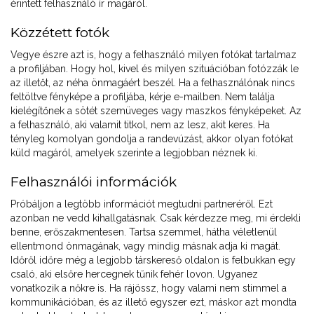
érintett felhasználó ír magáról.
Közzétett fotók
Vegye észre azt is, hogy a felhasználó milyen fotókat tartalmaz
a profiljában. Hogy hol, kivel és milyen szituációban fotózzák le
az illetőt, az néha önmagáért beszél. Ha a felhasználónak nincs
feltöltve fényképe a profiljába, kérje e-mailben. Nem találja
kielégítőnek a sötét szemüveges vagy maszkos fényképeket. Az
a felhasználó, aki valamit titkol, nem az lesz, akit keres. Ha
tényleg komolyan gondolja a randevúzást, akkor olyan fotókat
küld magáról, amelyek szerinte a legjobban néznek ki.
Felhasználói információk
Próbáljon a legtöbb információt megtudni partneréről. Ezt
azonban ne vedd kihallgatásnak. Csak kérdezze meg, mi érdekli
benne, erőszakmentesen. Tartsa szemmel, hátha véletlenül
ellentmond önmagának, vagy mindig másnak adja ki magát.
Időről időre még a legjobb társkereső oldalon is felbukkan egy
csaló, aki elsőre hercegnek tűnik fehér lovon. Ugyanez
vonatkozik a nőkre is. Ha rájössz, hogy valami nem stimmel a
kommunikációban, és az illető egyszer ezt, máskor azt mondta