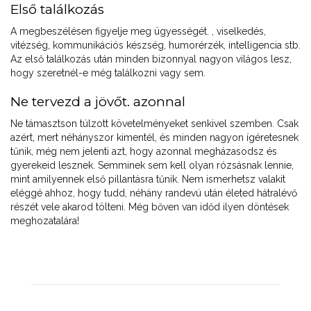
Első találkozás
A megbeszélésen figyelje meg ügyességét. , viselkedés,
vitézség, kommunikációs készség, humorérzék, intelligencia stb.
Az első találkozás után minden bizonnyal nagyon világos lesz,
hogy szeretnél-e még találkozni vagy sem.
Ne tervezd a jövőt. azonnal
Ne támasztson túlzott követelményeket senkivel szemben. Csak
azért, mert néhányszor kimentél, és minden nagyon ígéretesnek
tűnik, még nem jelenti azt, hogy azonnal megházasodsz és
gyerekeid lesznek. Semminek sem kell olyan rózsásnak lennie,
mint amilyennek első pillantásra tűnik. Nem ismerhetsz valakit
eléggé ahhoz, hogy tudd, néhány randevú után életed hátralévő
részét vele akarod tölteni. Még bőven van időd ilyen döntések
meghozatalára!