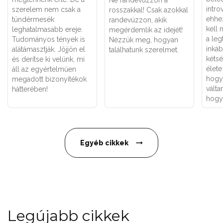
Ne randevúzzon a
intro
szerelem nem csak a
rosszakkal! Csak azokkal
ehhe
tündérmesék
randevúzzon, akik
kell 
leghatalmasabb ereje.
megérdemlik az idejét!
a leg
Tudományos tények is
Nézzük meg, hogyan
inkáb
alátámasztják. Jöjjön el
találhatunk szerelmet.
kétsé
és derítse ki velünk, mi
élete
áll az egyértelműen
hogy 
megadott bizonyítékok
válta
hátterében!
hogya
Egyéb cikkek
Legújabb cikkek