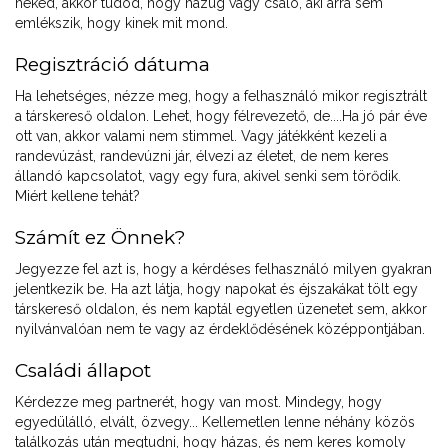
neked, akkor tudod, hogy hazug vagy csaló, aki arra sem
emlékszik, hogy kinek mit mond.
Regisztráció dátuma
Ha lehetséges, nézze meg, hogy a felhasználó mikor regisztrált
a társkereső oldalon. Lehet, hogy félrevezető, de....Ha jó pár éve
ott van, akkor valami nem stimmel. Vagy játékként kezeli a
randevúzást, randevúzni jár, élvezi az életet, de nem keres
állandó kapcsolatot, vagy egy fura, akivel senki sem törődik.
Miért kellene tehát?
Számít ez Önnek?
Jegyezze fel azt is, hogy a kérdéses felhasználó milyen gyakran
jelentkezik be. Ha azt látja, hogy napokat és éjszakákat tölt egy
társkereső oldalon, és nem kaptál egyetlen üzenetet sem, akkor
nyilvánvalóan nem te vagy az érdeklődésének középpontjában.
Családi állapot
Kérdezze meg partnerét, hogy van most. Mindegy, hogy
egyedülálló, elvált, özvegy... Kellemetlen lenne néhány közös
találkozás után megtudni, hogy házas, és nem keres komoly