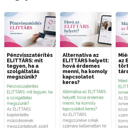
Pénzvisszatérítés
Alternatíva az
Mié
ELITTÁRS: mit
ELITTÁRS helyett:
az 
tegyen, ha a
hová érdemes
tör
szolgáltatás
menni, ha komoly
tár
megszűnik?
kapcsolatot
Miér
keres?
Pénzvisszatérítés
ELITT
Alternatíva az ELITTÁRS
ELITTÁRS: mit tegyen, ha
ismer
helyett: hová érdemes
a szolgáltatás
Az E
menni, ha komoly
megszűnik?
ismer
kapcsolatot keres?
Az ELITTÁRS
közé 
Az ELITTÁRS
bejelentette
számá
megszűnése sokak
működésének
komo
számára kellemetlen hír
megszüntetését, ezért
keres