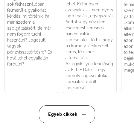
lehet. Különösen
sok felhasználóban
felha
azoknak, akik nem gyors
felmerül a gyakorlati
szemé
lapozgatást, egyéjszakás
kérdés: mi történik, ha
partn
flörtöt vagy névtelen
már fizettem a
„kom
csevegést keresnek,
szolgáltatásért, de már
alka
hanem valódi
nem fogom tudni
alter
kapcsolatot. Jó hír, hogy
használni? Jogosult
azon
ha komoly társkeresőt
vagyok
azon
keres, léteznek
pénzvisszatérítésre? És
törté
alternatívák.
hová lehet egyáltalán
bejel
Az egyik ilyen lehetőség
fordulni?
műkö
az ELITE Date — egy
megs
komoly kapcsolatokra
specializálódott
társkereső.
Egyéb cikkek