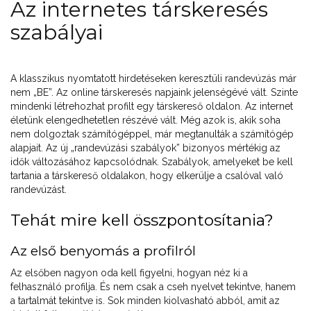
Az internetes társkeresés
szabályai
A klasszikus nyomtatott hirdetéseken keresztüli randevúzás már
nem „BE”. Az online társkeresés napjaink jelenségévé vált. Szinte
mindenki létrehozhat profilt egy társkereső oldalon. Az internet
életünk elengedhetetlen részévé vált. Még azok is, akik soha
nem dolgoztak számítógéppel, már megtanulták a számítógép
alapjait. Az új „randevúzási szabályok” bizonyos mértékig az
idők változásához kapcsolódnak. Szabályok, amelyeket be kell
tartania a társkereső oldalakon, hogy elkerülje a csalóval való
randevúzást.
Tehát mire kell összpontosítania?
Az első benyomás a profilról
Az elsőben nagyon oda kell figyelni, hogyan néz ki a
felhasználó profilja. És nem csak a cseh nyelvet tekintve, hanem
a tartalmát tekintve is. Sok minden kiolvasható abból, amit az