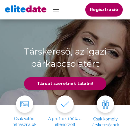
Regisztráció
Társkereső, az igazi
párkapcsolatért
Társat szeretnék találni!
Csak valódi
A profilok 100%-a
Csak komoly
felhasználók
ellenőrzött
társkeresőknek