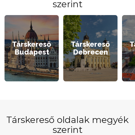
szerint
Társkereső
Társkereső
T
Budapest
Debrecen
Társkereső oldalak megyék
szerint