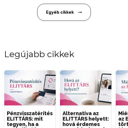
Egyéb cikkek
Legújabb cikkek
Pénzvisszatérítés
Alternatíva az
Mié
ELITTÁRS: mit
ELITTÁRS helyett:
az 
tegyen, ha a
hová érdemes
tör