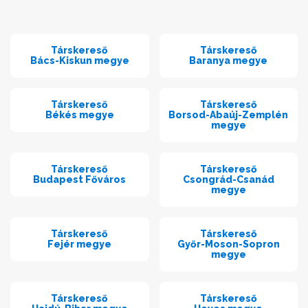
Társkereső
Társkereső
Bács-Kiskun megye
Baranya megye
Társkereső
Társkereső
Békés megye
Borsod-Abaúj-Zemplén
megye
Társkereső
Társkereső
Budapest Főváros
Csongrád-Csanád
megye
Társkereső
Társkereső
Fejér megye
Győr-Moson-Sopron
megye
Társkereső
Társkereső