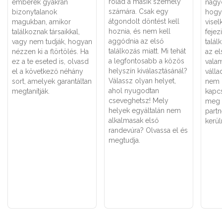
rólad a másik személy
emberek gyakran
nagyo
számára. Csak egy
bizonytalanok
hogy
átgondolt döntést kell
magukban, amikor
visel
hoznia, és nem kell
találkoznak társaikkal,
fejez
aggódnia az első
vagy nem tudják, hogyan
talál
találkozás miatt. Mi tehát
nézzen ki a flörtölés. Ha
az el
a legfontosabb a közös
ez a te eseted is, olvasd
valam
helyszín kiválasztásánál?
el a következő néhány
válla
Válassz olyan helyet,
sort, amelyek garantáltan
nem i
ahol nyugodtan
megtanítják.
kapc
cseveghetsz! Mely
meg 
helyek egyáltalán nem
part
alkalmasak első
kerül
randevúra? Olvassa el és
megtudja.