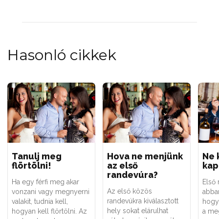
Hasonló cikkek
Tanulj meg
Hova ne menjünk
Ne 
flörtölni!
az első
kap
randevúra?
Ha egy férfi meg akar
Első 
Az első közös
vonzani vagy megnyerni
abba
randevúkra kiválasztott
valakit, tudnia kell,
hogy
hely sokat elárulhat
hogyan kell flörtölni. Az
a meg