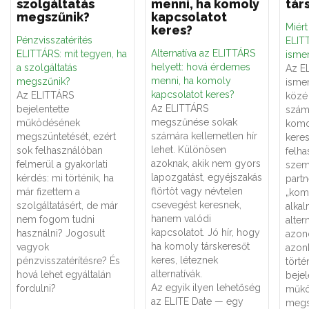
szolgáltatás
menni, ha komoly
tár
megszűnik?
kapcsolatot
Miér
keres?
Pénzvisszatérítés
ELITT
Alternatíva az ELITTÁRS
ELITTÁRS: mit tegyen, ha
ismer
helyett: hová érdemes
a szolgáltatás
Az E
menni, ha komoly
megszűnik?
ismer
kapcsolatot keres?
Az ELITTÁRS
közé 
Az ELITTÁRS
bejelentette
számá
megszűnése sokak
működésének
komo
számára kellemetlen hír
megszüntetését, ezért
keres
lehet. Különösen
sok felhasználóban
felha
azoknak, akik nem gyors
felmerül a gyakorlati
szemé
lapozgatást, egyéjszakás
kérdés: mi történik, ha
partn
flörtöt vagy névtelen
már fizettem a
„kom
csevegést keresnek,
szolgáltatásért, de már
alka
hanem valódi
nem fogom tudni
alter
kapcsolatot. Jó hír, hogy
használni? Jogosult
azon
ha komoly társkeresőt
vagyok
azon
keres, léteznek
pénzvisszatérítésre? És
törté
alternatívák.
hová lehet egyáltalán
bejel
Az egyik ilyen lehetőség
fordulni?
műkö
az ELITE Date — egy
megs