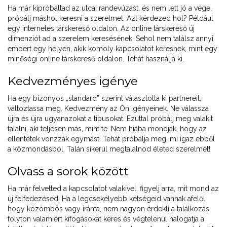
Ha már kipróbáltad az utcai randevúzást, és nem lett jó a vége,
próbálj máshol keresni a szerelmet. Azt kérdezed hol? Például
egy internetes társkereső oldalon. Az online társkereső új
dimenziót ad a szerelem keresésének. Sehol nem találsz annyi
embert egy helyen, akik komoly kapcsolatot keresnek, mint egy
minőségi online társkereső oldalon. Tehát használja ki.
Kedvezményes igénye
Ha egy bizonyos „standard” szerint választotta ki partnereit,
változtassa meg. Kedvezmény az Ön igényeinek. Ne válassza
újra és újra ugyanazokat a típusokat. Ezúttal próbálj meg valakit
találni, aki teljesen más, mint te. Nem hiába mondják, hogy az
ellentétek vonzzák egymást. Tehát próbálja meg, mi igaz ebből
a közmondásból. Talán sikerül megtalálnod életed szerelmét!
Olvass a sorok között
Ha már felvetted a kapcsolatot valakivel, figyelj arra, mit mond az
új felfedezésed. Ha a legcsekélyebb kétségeid vannak afelől,
hogy közömbös vagy iránta, nem nagyon érdekli a találkozás,
folyton valamiért kifogásokat keres és végtelenül halogatja a