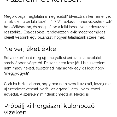
Megpróbálja megtalálni a megfelelőt? Elveszti a siker reményét
a sok sikertelen találkozó után? Változtass a randevúzáshoz való
hozzáállásodon, és megtalálod a lelki társat. Ne randevúzzon a
rosszakkal! Csak azokkal randevúzzon, akik megérdemlik az
idejét! Vessünk egy pillantást, hogyan találhatunk szerelmet.
Ne verj éket ékkel
Soha ne próbáld meg újjal helyettesíteni azt a kapcsolatot,
amely éppen véget ért. Ez soha nem tesz jót. Ha a szerelem
nem megy neked, először adj magadnak egy kis időt, hogy
"meggyógyulj".
Csak ha biztos abban, hogy már nem szereti az exét, kezdjen el
új szerelmet keresni. Ne félj az egyedülléttől. Nem leszel
egyedül. A szerelem mindenkit megtalál. Neked is!
Próbálj ki horgászni különböző
vizeken