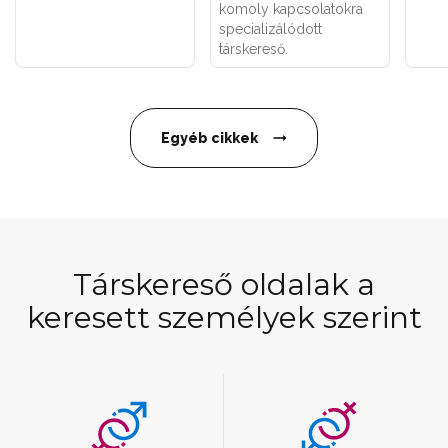
komoly kapcsolatokra
specializálódott
társkereső.
Egyéb cikkek
Társkereső oldalak a
keresett személyek szerint