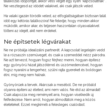
találkozás időpontját, akkor vess véget egy ilyen "kapcsolatnak" .
Ne vesztegesd az idődet valakivel, aki csak játszik veled.
Ha valaki igazán törődik veled, az elfoglaltságában biztosan talál
időt egy kétórás találkozóra! Ne feledje, hogy minden akkor
működik, amikor akar, és teljesen haszontalan olyasvalakivel
tölteni az idejét, akit nem érdekel.
Ne építsetek légvárakat
Ne ne próbálja idealizálni partnerét. A kapcsolat legelején vedd
le a rózsaszín szemüveget, és csak a szemeddel nézz párodra.
Ne azt tervezd, hogyan fogsz férjhez menni, hogyan építesz
egy gyönyörű házat játszótérrel és úszómedencével, hogyan
fogsz nyaralni a tengerhez, szülni rajta gyereket és boldogan
élni, míg meg nem halnak.
Gyönyörűek a tervek. Akárcsak a meséből. De ne próbáld
olyanra építeni az életed, ami nem valós. Ne éld az álmaidat!
Csak alapozza meg reményeit arra, hogyan viselkedik új
felfedezése. Nem arról, hogyan álmodtátok meg a közös
életeteket. Ezzel megkíméli a felesleges csalódást.