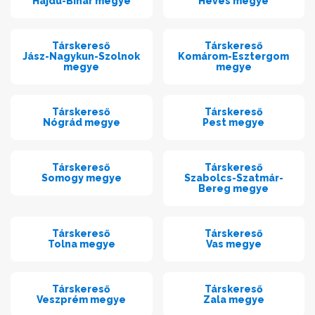
Hajdú-Bihar megye
Heves megye
Társkereső
Társkereső
Jász-Nagykun-Szolnok
Komárom-Esztergom
megye
megye
Társkereső
Társkereső
Nógrád megye
Pest megye
Társkereső
Társkereső
Somogy megye
Szabolcs-Szatmár-
Bereg megye
Társkereső
Társkereső
Tolna megye
Vas megye
Társkereső
Társkereső
Veszprém megye
Zala megye