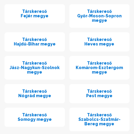
Társkereső
Társkereső
Fejér megye
Győr-Moson-Sopron
megye
Társkereső
Társkereső
Hajdú-Bihar megye
Heves megye
Társkereső
Társkereső
Jász-Nagykun-Szolnok
Komárom-Esztergom
megye
megye
Társkereső
Társkereső
Nógrád megye
Pest megye
Társkereső
Társkereső
Somogy megye
Szabolcs-Szatmár-
Bereg megye