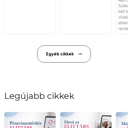
Szab
kell 
olda
elker
rande
Egyéb cikkek
Legújabb cikkek