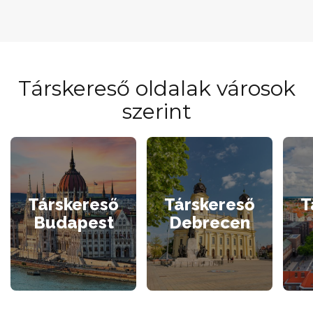
Társkereső oldalak városok
szerint
Társkereső
Társkereső
T
Budapest
Debrecen