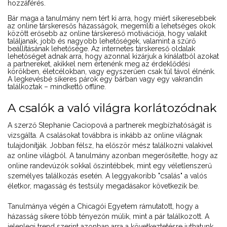
hozzáférés.
Bár maga a tanulmány nem tért ki arra, hogy miért sikeresebbek
az online társkeresős házasságok, megemlíti a lehetséges okok
között erősebb az online társkereső motivációja, hogy valakit
találjanak, jobb és nagyobb lehetőségek, valamint a szűrő
beállításának lehetősége. Az internetes társkereső oldalak
lehetőséget adnak arra, hogy azonnal kizárjuk a kínálatból azokat
a partnereket, akikkel nem értenénk meg az érdeklődési
körökben, életcélokban, vagy egyszerűen csak túl távol élnénk.
A legkevésbé sikeres párok egy bárban vagy egy vakrandin
találkoztak – mindkettő offline.
A csalók a való világra korlátozódnak
A szerző Stephanie Caciopová a partnerek megbízhatóságát is
vizsgálta. A csalásokat továbbra is inkább az online világnak
tulajdonítják. Jobban félsz, ha először mész találkozni valakivel
az online világból. A tanulmány azonban megerősítette, hogy az
online randevúzók sokkal őszintébbek, mint egy véletlenszerű
személyes találkozás esetén. A leggyakoribb "csalás" a valós
életkor, magasság és testsúly megadásakor következik be.
Tanulmánya végén a Chicagói Egyetem rámutatott, hogy a
házasság sikere több tényezőn múlik, mint a pár találkozott. A
jelenlegi trend szerint azonban arra a következtetésre juthatunk,