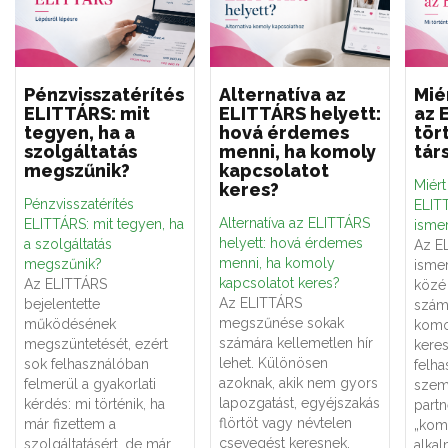
Pénzvisszatérítés
Alternatíva az
Mié
ELITTÁRS: mit
ELITTÁRS helyett:
az 
tegyen, ha a
hová érdemes
tör
szolgáltatás
menni, ha komoly
tár
megszűnik?
kapcsolatot
Miér
keres?
Pénzvisszatérítés
ELITT
Alternatíva az ELITTÁRS
ELITTÁRS: mit tegyen, ha
ismer
helyett: hová érdemes
a szolgáltatás
Az E
menni, ha komoly
megszűnik?
ismer
kapcsolatot keres?
Az ELITTÁRS
közé 
Az ELITTÁRS
bejelentette
számá
megszűnése sokak
működésének
komo
számára kellemetlen hír
megszüntetését, ezért
keres
lehet. Különösen
sok felhasználóban
felha
azoknak, akik nem gyors
felmerül a gyakorlati
szemé
lapozgatást, egyéjszakás
kérdés: mi történik, ha
partn
flörtöt vagy névtelen
már fizettem a
„kom
csevegést keresnek,
szolgáltatásért, de már
alka