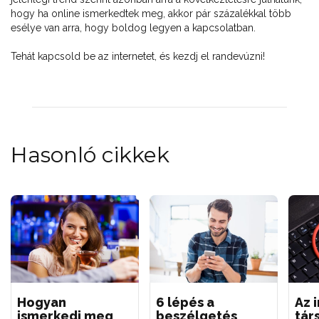
hogy ha online ismerkedtek meg, akkor pár százalékkal több
esélye van arra, hogy boldog legyen a kapcsolatban.
Tehát kapcsold be az internetet, és kezdj el randevúzni!
Hasonló cikkek
Hogyan
6 lépés a
Az 
ismerkedj meg
beszélgetés
tár