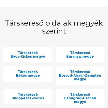
Társkereső oldalak megyék
szerint
Társkereső
Társkereső
Bács-Kiskun megye
Baranya megye
Társkereső
Társkereső
Békés megye
Borsod-Abaúj-Zemplén
megye
Társkereső
Társkereső
Budapest Főváros
Csongrád-Csanád
megye