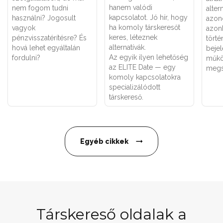
hanem valódi
nem fogom tudni
alter
kapcsolatot. Jó hír, hogy
használni? Jogosult
azon
ha komoly társkeresőt
vagyok
azon
keres, léteznek
pénzvisszatérítésre? És
törté
alternatívák.
hová lehet egyáltalán
bejel
Az egyik ilyen lehetőség
fordulni?
műkö
az ELITE Date — egy
megs
komoly kapcsolatokra
specializálódott
társkereső.
Egyéb cikkek
Társkereső oldalak a