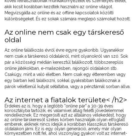
követi felhasználóinak munkakörnyezetét és személyes életét,
akik kicsit korábban kezdték használni az online világot.
Megvizsgálta az online és az offline kapcsolatok közötti
különbségeket. És ez sokak számára meglepő számokat hozott.
Az online nem csak egy társkereső
oldal
Az online találkozás évről évre egyre gyakoribb. Ugyanakkor
nem csak a társkereső oldalakról, mint olyanokról van szó. Sok
pár a közösségi médián keresztül találkozott, többszereplős
online játékokban, e-mailezésben, rajongói oldalakon stb.
Csakúgy, mint a való életben. Nem csak egy étteremben vagy
egy bárban kell találkozni, sokkal gyakrabban találkoznak a
párok véletlenül kutyát sétáltatva, vagy a pénztárnál sorban állva.
Az internet a fiatalok területe< /h2>
Érdekes az is, hogy a legtöbb "online pár" a 30-39 éves
korosztályba tartozik, és valamivel átlag feletti jövedelemmel
rendelkeznek. Ez megerősíti azt az általános vélekedést, hogy
az online társkeresőt széles körben használják olyan elfoglalt
emberek, akiknek nincs idejük a korábban klasszikus társkereső
oldalakon járni. Ez is egy olyan generáció, amely már olyan
környezetben nőtt fel, ahol viszonylag gyakori volt az internet-