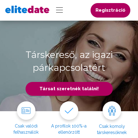
Regisztráció
Társkereső, az igazi
párkapcsolatért
Társat szeretnék találni!
Csak valódi
A profilok 100%-a
Csak komoly
felhasználók
ellenőrzött
társkeresőknek