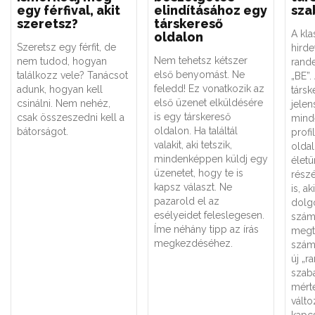
egy férfival, akit
elindításához egy
sza
szeretsz?
társkereső
A kla
oldalon
Szeretsz egy férfit, de
hirde
Nem tehetsz kétszer
nem tudod, hogyan
rand
első benyomást. Ne
találkozz vele? Tanácsot
„BE”.
feledd! Ez vonatkozik az
adunk, hogyan kell
társk
első üzenet elküldésére
csinálni. Nem nehéz,
jelen
is egy társkereső
csak összeszedni kell a
minde
oldalon. Ha találtál
bátorságot.
profi
valakit, aki tetszik,
oldal
mindenképpen küldj egy
élet
üzenetet, hogy te is
részé
kapsz választ. Ne
is, a
pazarold el az
dolg
esélyeidet feleslegesen.
szám
Íme néhány tipp az írás
megt
megkezdéséhez.
számí
új „r
szab
mérté
vált
kapc