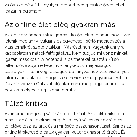
valós személy áll. Egy ilyen embert pedig csak élőben lehet
igazán megismerni.
Az online élet elég gyakran más
Az online világban sokkal jobban kötődünk önmagunkhoz. Ezért
jelenik meg annyi vulgáris és egyenesen sértő megjegyzés a
vitás témákról szóló vitákban. Másrészt nem vagyunk annyira
kapcsolatban mások felfogásával. Nem tudjuk, mi vonz minket
igazán másokban. A potenciális partnereket pusztán külső
jellemzők alapján értékeljük - fényképük, magasságuk,
testsúlyuk, iskolai végzettségük, dohányzáshoz való viszonyuk,
információik alapján, hogy szeretnének-e még gyereket vállalni...
De akár vonzza Önt az illető, akár nem, meg fogja tenni. csak
egy személyes interjú során derül ki.
Túlzó kritika
Az internet rengeteg vásárlási oldalt kínál. Az elektronikától a
ruházaton át az élelmiszerig. A könnyű váltás és hozzáférés
lehetővé teszi az árak és a minőség összehasonlítását. Sajnos az
online társkereső oldalak gyakran keltenek hasonló érzést. És