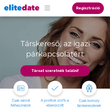
Regisztráció
Társkereső, az igazi
párkapcsolatért
Társat szeretnék találni!
Csak valódi
A profilok 100%-a
Csak komoly
felhasználók
ellenőrzött
társkeresőknek