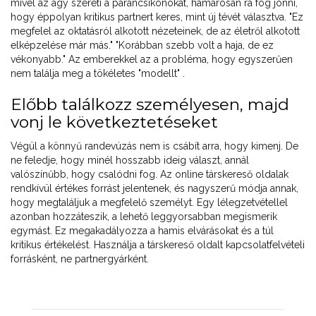
mivel az agy szereti a parancsikonokat, hamarosan rá fog jönni,
hogy éppolyan kritikus partnert keres, mint új tévét választva. "Ez
megfelel az oktatásról alkotott nézeteinek, de az életről alkotott
elképzelése már más." "Korábban szebb volt a haja, de ez
vékonyabb." Az emberekkel az a probléma, hogy egyszerűen
nem találja meg a tökéletes "modellt" .
Előbb találkozz személyesen, majd
vonj le következtetéseket
Végül a könnyű randevúzás nem is csábít arra, hogy kimenj. De
ne feledje, hogy minél hosszabb ideig választ, annál
valószínűbb, hogy csalódni fog. Az online társkereső oldalak
rendkívül értékes forrást jelentenek, és nagyszerű módja annak,
hogy megtaláljuk a megfelelő személyt. Egy lélegzetvétellel
azonban hozzáteszik, a lehető leggyorsabban megismerik
egymást. Ez megakadályozza a hamis elvárásokat és a túl
kritikus értékelést. Használja a társkereső oldalt kapcsolatfelvételi
forrásként, ne partnergyárként.