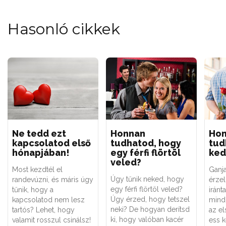
Hasonló cikkek
Ne tedd ezt
Honnan
Ho
kapcsolatod első
tudhatod, hogy
tud
hónapjában!
egy férfi flörtöl
ked
veled?
Most kezdtél el
Ganja
Úgy tűnik neked, hogy
randevúzni, és máris úgy
érzel
egy férfi flörtöl veled?
tűnik, hogy a
irán
Úgy érzed, hogy tetszel
kapcsolatod nem lesz
mind
neki? De hogyan derítsd
tartós? Lehet, hogy
az el
ki, hogy valóban kacér
valamit rosszul csinálsz!
ess 