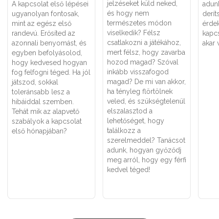
jelzéseket küld neked,
A kapcsolat első lépései
adun
és hogy nem
ugyanolyan fontosak,
derít
természetes módon
mint az egész első
érdek
viselkedik? Félsz
randevú. Erősíted az
kapcs
csatlakozni a játékához,
azonnali benyomást, és
akar 
mert félsz, hogy zavarba
egyben befolyásolod,
hozod magad? Szóval
hogy kedvesed hogyan
inkább visszafogod
fog felfogni téged. Ha jól
magad? De mi van akkor,
játszod, sokkal
ha tényleg flörtölnek
toleránsabb lesz a
veled, és szükségtelenül
hibáiddal szemben.
elszalasztod a
Tehát mik az alapvető
lehetőséget, hogy
szabályok a kapcsolat
találkozz a
első hónapjában?
szerelmeddel? Tanácsot
adunk, hogyan győződj
meg arról, hogy egy férfi
kedvel téged!