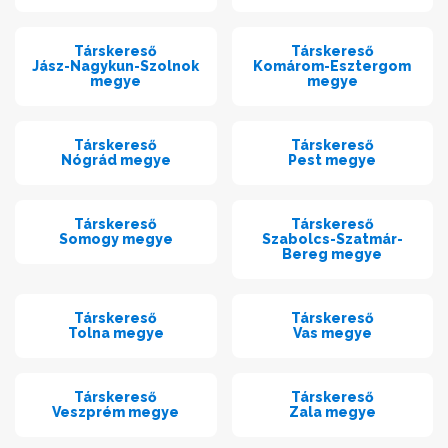
Társkereső
Társkereső
Jász-Nagykun-Szolnok
Komárom-Esztergom
megye
megye
Társkereső
Társkereső
Nógrád megye
Pest megye
Társkereső
Társkereső
Somogy megye
Szabolcs-Szatmár-
Bereg megye
Társkereső
Társkereső
Tolna megye
Vas megye
Társkereső
Társkereső
Veszprém megye
Zala megye