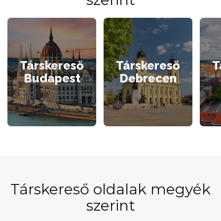
Társkereső
Társkereső
T
Budapest
Debrecen
Társkereső oldalak megyék
szerint