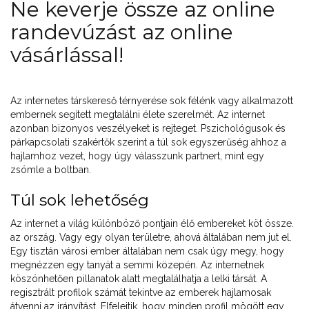
Ne keverje össze az online
randevúzást az online
vásárlással!
Az internetes társkereső térnyerése sok félénk vagy alkalmazott
embernek segített megtalálni élete szerelmét. Az internet
azonban bizonyos veszélyeket is rejteget. Pszichológusok és
párkapcsolati szakértők szerint a túl sok egyszerűség ahhoz a
hajlamhoz vezet, hogy úgy válasszunk partnert, mint egy
zsömle a boltban.
Túl sok lehetőség
Az internet a világ különböző pontjain élő embereket köt össze.
az ország. Vagy egy olyan területre, ahová általában nem jut el.
Egy tisztán városi ember általában nem csak úgy megy, hogy
megnézzen egy tanyát a semmi közepén. Az internetnek
köszönhetően pillanatok alatt megtalálhatja a lelki társát. A
regisztrált profilok számát tekintve az emberek hajlamosak
átvenni az irányítást. Elfelejtik, hogy minden profil mögött egy