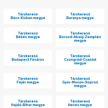
Társkereső
Társkereső
Bács-Kiskun megye
Baranya megye
Társkereső
Társkereső
Békés megye
Borsod-Abaúj-Zemplén
megye
Társkereső
Társkereső
Budapest Főváros
Csongrád-Csanád
megye
Társkereső
Társkereső
Fejér megye
Győr-Moson-Sopron
megye
Társkereső
Társkereső
Hajdú-Bihar megye
Heves megye