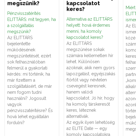
megszűnik?
kapcsolatot
Miér
keres?
Pénzvisszatérítés
ELITT
Alternatíva az ELITTÁRS
ELITTÁRS: mit tegyen, ha
ismer
helyett: hová érdemes
a szolgáltatás
Az E
menni, ha komoly
megszűnik?
ismer
kapcsolatot keres?
Az ELITTÁRS
közé 
Az ELITTÁRS
bejelentette
számá
megszűnése sokak
működésének
komo
számára kellemetlen hír
megszüntetését, ezért
keres
lehet. Különösen
sok felhasználóban
felha
azoknak, akik nem gyors
felmerül a gyakorlati
szemé
lapozgatást, egyéjszakás
kérdés: mi történik, ha
partn
flörtöt vagy névtelen
már fizettem a
„kom
csevegést keresnek,
szolgáltatásért, de már
alka
hanem valódi
nem fogom tudni
alter
kapcsolatot. Jó hír, hogy
használni? Jogosult
azon
ha komoly társkeresőt
vagyok
azon
keres, léteznek
pénzvisszatérítésre? És
törté
alternatívák.
hová lehet egyáltalán
bejel
Az egyik ilyen lehetőség
fordulni?
műkö
az ELITE Date — egy
megs
komoly kapcsolatokra