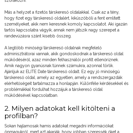
szórakozni.
Más a helyzet a fizetős társkereső oldalakkal. Csak az a tény,
hogy fizet egy társkereső oldalért, kiküszöböli a fent említett
személyeket, akik nem keresnek komoly kapcsolatot. Aki igazán
tartós kapcsolatra vágyik, annak nem játszik nagy szerepet a
randevúzásra szánt kisebb összeg.
A legtöbb minőségi társkereső oldalnak megfelelő
adminisztrátorai vannak, akik gondoskodnak a társkereső oldal
működéséről, azaz minden felhasználói profilt ellenőriznek.
Amik nagyon gyanúsnak tűnnek számukra, azonnal törlik.
Ajánljuk az ELITE Date társkereső oldalt. Ez egy jó minőségű
társkereső oldal, amely az egyetlen, amely a rendszergazdák
elérhetőségeit tartalmazza a honlapján. Különféle kérdésekkel és
problémákkal fordulhat hozzájuk a társkereső oldal
működésével kapcsolatban.
2. Milyen adatokat kell kitölteni a
profilban?
Sokan hajlamosak hamis adatokat megadni információkat
önmagukról, mert azt akarják, hogy jobban szeressék őket a