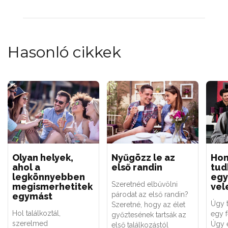
Hasonló cikkek
Olyan helyek,
Nyűgözz le az
Ho
ahol a
első randin
tud
legkönnyebben
egy 
Szeretnéd elbűvölni
megismerhetitek
vel
párodat az első randin?
egymást
Úgy 
Szeretné, hogy az élet
Hol találkoztál,
egy f
győztesének tartsák az
szerelmed
Úgy 
első találkozástól