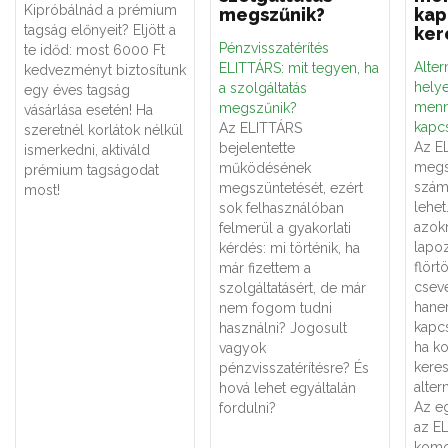
Kipróbálnád a prémium
megszűnik?
kap
tagság előnyeit? Eljött a
ker
Pénzvisszatérítés
te időd: most 6000 Ft
Alter
ELITTÁRS: mit tegyen, ha
kedvezményt biztosítunk
hely
a szolgáltatás
egy éves tagság
menn
megszűnik?
vásárlása esetén! Ha
kapcs
Az ELITTÁRS
szeretnél korlátok nélkül
Az E
bejelentette
ismerkedni, aktiváld
megs
működésének
prémium tagságodat
számá
megszüntetését, ezért
most!
lehe
sok felhasználóban
azok
felmerül a gyakorlati
lapoz
kérdés: mi történik, ha
flört
már fizettem a
csev
szolgáltatásért, de már
hane
nem fogom tudni
kapcs
használni? Jogosult
ha k
vagyok
keres
pénzvisszatérítésre? És
alter
hová lehet egyáltalán
Az eg
fordulni?
az E
komo