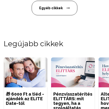
Egyéb cikkek
Legújabb cikkek
🎁 6000 Ft a tiéd -
Pénzvisszatérítés
Alt
ajándék az ELITE
ELITTÁRS: mit
ELI
Date-től
tegyen, ha a
hov
szolgáltatás
men