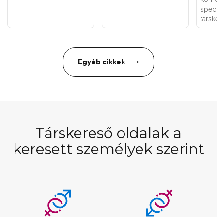
speci
társk
Egyéb cikkek
Társkereső oldalak a
keresett személyek szerint