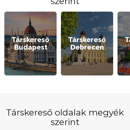
szerint
Társkereső
Társkereső
T
Budapest
Debrecen
Társkereső oldalak megyék
szerint