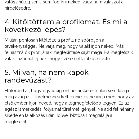
valószínűleg senki sem fog írni neked, vagy nem válaszol a
hirdetésedre.
4. Kitöltöttem a profilomat. És mi a
következő lépés?
Miután pontosan kitöltötte a profilt, ne spóroljon a
tevékenységgel. Ne várja meg, hogy valaki írjon neked. Más
felhasználók profiljának megtekintése saját maga. Ha megtetszik
valaki, azonnal írj neki, hogy szeretnél találkozni vele.
5. Mi van, ha nem kapok
randevúzást?
Előfordulhat, hogy egy ideig online társkereső után sem találja
meg az igazit. Türelmesnek kell lennie, és ne várja meg, hogy az
első ember írjon neked, hogy a legmegfelelőbb legyen. Ez az
egész ismerkedési folyamat türelmet igényel. Ne add fel néhány
sikertelen találkozás után. Idővel biztosan megtalálja a
megfelelőt.