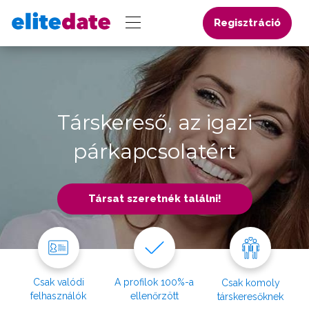
Regisztráció
Társkereső, az igazi
párkapcsolatért
Társat szeretnék találni!
Csak valódi
A profilok 100%-a
Csak komoly
felhasználók
ellenőrzött
társkeresőknek