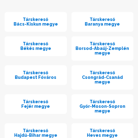
Társkereső
Társkereső
Bács-Kiskun megye
Baranya megye
Társkereső
Társkereső
Békés megye
Borsod-Abaúj-Zemplén
megye
Társkereső
Társkereső
Budapest Főváros
Csongrád-Csanád
megye
Társkereső
Társkereső
Fejér megye
Győr-Moson-Sopron
megye
Társkereső
Társkereső
Hajdú-Bihar megye
Heves megye