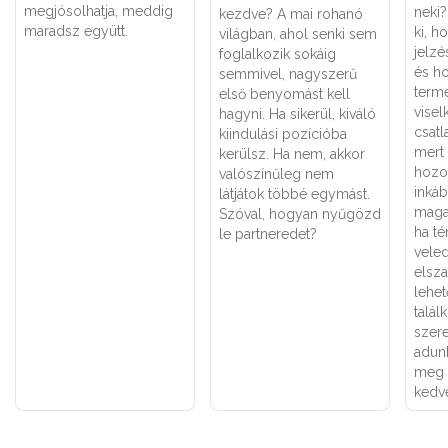
megjósolhatja, meddig
neki
kezdve? A mai rohanó
maradsz együtt.
ki, h
világban, ahol senki sem
jelzé
foglalkozik sokáig
és h
semmivel, nagyszerű
term
első benyomást kell
visel
hagyni. Ha sikerül, kiváló
csatl
kiindulási pozícióba
mert 
kerülsz. Ha nem, akkor
hozo
valószínűleg nem
inká
látjátok többé egymást.
maga
Szóval, hogyan nyűgözd
ha té
le partneredet?
veled
elsza
lehe
talál
szer
adun
meg a
kedve