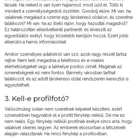
társaik. Ha neked is van ilyen hajlamod, most űzd el. Tölts ki
mindent a személyiségedről őszintén. Gondolj előre. Mi van, ha
valakinek megakad a szeme egy társkereső oldalon, és szeretne
találkozni? Mi van, ha az illető rájön, hogy hazudtál magadról?
Ez határozottan elkedvetleníti partnerét, és elveszíti az
egyedülálló esélyt, hogy közelebb kerüljön hozzá. Ezért jobb
elkerülni a hamis információkat.
Amikor személyes adatokról van szó, azok nagy részét tartsa
rejtve. Nem kell megadnia a telefonos és e-mailes
elérhetőségeket vagy a lakhelye pontos címét. Magának az
ismeretségnek ez nem fontos. Bármely városban tarthat
találkozót, és az adott társkereső oldal rendszerén keresztül is
egyeztetheti.
3. Kell-e profilfotó?
Valószínűleg sokan nem szeretnek képeket készíteni, ezért
szívesebben hagynátok el a profilt fénykép nélkül. De ma ez
nem reális. Egy fénykép nélküli profilnak esélye sincs arra, hogy
valakivel sikeres legyen. Az emberek elsősorban a tetszéseik
alapján választanak. Ha nincs fénykép a profilodban,