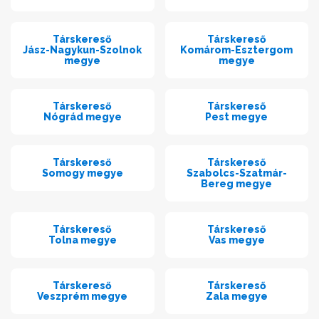
Társkereső
Társkereső
Jász-Nagykun-Szolnok
Komárom-Esztergom
megye
megye
Társkereső
Társkereső
Nógrád megye
Pest megye
Társkereső
Társkereső
Somogy megye
Szabolcs-Szatmár-
Bereg megye
Társkereső
Társkereső
Tolna megye
Vas megye
Társkereső
Társkereső
Veszprém megye
Zala megye