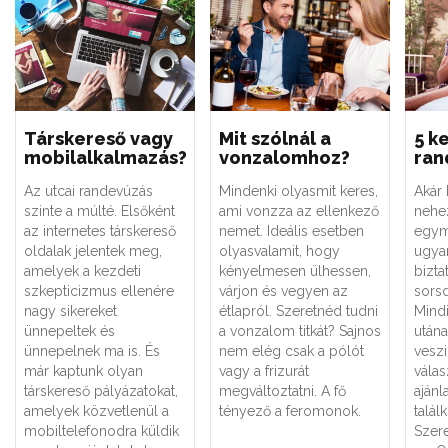
Társkereső vagy
Mit szólnál a
5 k
mobilalkalmazás?
vonzalomhoz?
ran
Az utcai randevúzás
Mindenki olyasmit keres,
Akár 
szinte a múlté. Elsőként
ami vonzza az ellenkező
nehe
az internetes társkereső
nemet. Ideális esetben
egym
oldalak jelentek meg,
olyasvalamit, hogy
ugya
amelyek a kezdeti
kényelmesen ülhessen,
bizta
szkepticizmus ellenére
várjon és vegyen az
sorsd
nagy sikereket
étlapról. Szeretnéd tudni
Mind
ünnepeltek és
a vonzalom titkát? Sajnos
utána
ünnepelnek ma is. És
nem elég csak a pólót
veszi
már kaptunk olyan
vagy a frizurát
válas
társkereső pályázatokat,
megváltoztatni. A fő
ajánl
amelyek közvetlenül a
tényező a feromonok.
talál
mobiltelefonodra küldik
Szere