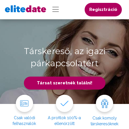
Regisztráció
Társkereső, az igazi
párkapcsolatért
Társat szeretnék találni!
Csak valódi
A profilok 100%-a
Csak komoly
felhasználók
ellenőrzött
társkeresőknek