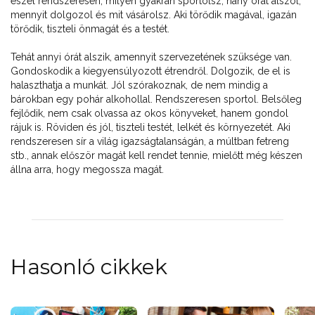
eszel rendszeresen, milyen gyakran sportolsz, hány órát alszol,
mennyit dolgozol és mit vásárolsz. Aki törődik magával, igazán
törődik, tiszteli önmagát és a testét.
Tehát annyi órát alszik, amennyit szervezetének szüksége van.
Gondoskodik a kiegyensúlyozott étrendről. Dolgozik, de el is
halaszthatja a munkát. Jól szórakoznak, de nem mindig a
bárokban egy pohár alkohollal. Rendszeresen sportol. Belsőleg
fejlődik, nem csak olvassa az okos könyveket, hanem gondol
rájuk is. Röviden és jól, tiszteli testét, lelkét és környezetét. Aki
rendszeresen sír a világ igazságtalanságán, a múltban fetreng
stb., annak először magát kell rendet tennie, mielőtt még készen
állna arra, hogy megossza magát.
Hasonló cikkek