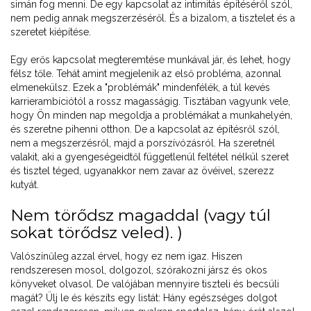
simán fog menni. De egy kapcsolat az intimitás építéséről szól,
nem pedig annak megszerzéséről. És a bizalom, a tisztelet és a
szeretet kiépítése.
Egy erős kapcsolat megteremtése munkával jár, és lehet, hogy
félsz tőle. Tehát amint megjelenik az első probléma, azonnal
elmenekülsz. Ezek a "problémák" mindenfélék, a túl kevés
karrierambíciótól a rossz magasságig. Tisztában vagyunk vele,
hogy Ön minden nap megoldja a problémákat a munkahelyén,
és szeretne pihenni otthon. De a kapcsolat az építésről szól,
nem a megszerzésről, majd a porszívózásról. Ha szeretnél
valakit, aki a gyengeségeidtől függetlenül feltétel nélkül szeret
és tisztel téged, ugyanakkor nem zavar az övéivel, szerezz
kutyát.
Nem törődsz magaddal (vagy túl
sokat törődsz veled). )
Valószínűleg azzal érvel, hogy ez nem igaz. Hiszen
rendszeresen mosol, dolgozol, szórakozni jársz és okos
könyveket olvasol. De valójában mennyire tiszteli és becsüli
magát? Ülj le és készíts egy listát: Hány egészséges dolgot