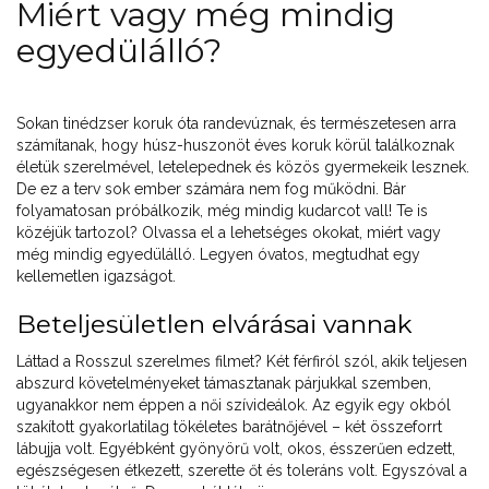
Miért vagy még mindig
egyedülálló?
Sokan tinédzser koruk óta randevúznak, és természetesen arra
számítanak, hogy húsz-huszonöt éves koruk körül találkoznak
életük szerelmével, letelepednek és közös gyermekeik lesznek.
De ez a terv sok ember számára nem fog működni. Bár
folyamatosan próbálkozik, még mindig kudarcot vall! Te is
közéjük tartozol? Olvassa el a lehetséges okokat, miért vagy
még mindig egyedülálló. Legyen óvatos, megtudhat egy
kellemetlen igazságot.
Beteljesületlen elvárásai vannak
Láttad a Rosszul szerelmes filmet? Két férfiról szól, akik teljesen
abszurd követelményeket támasztanak párjukkal szemben,
ugyanakkor nem éppen a női szívideálok. Az egyik egy okból
szakított gyakorlatilag tökéletes barátnőjével – két összeforrt
lábujja volt. Egyébként gyönyörű volt, okos, ésszerűen edzett,
egészségesen étkezett, szerette őt és toleráns volt. Egyszóval a