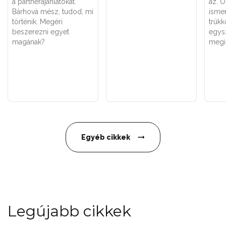
a partnerajánlatokat.
az. O
Bárhová mész, tudod, mi
ismer
történik. Megéri
trükk
beszerezni egyet
egys
magának?
megi
Egyéb cikkek
Legújabb cikkek