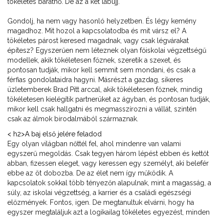
tökéletes barátnő. De az a két lábujj.
Gondolj, ha nem vagy hasonló helyzetben. És légy kemény
magadhoz. Mit hozol a kapcsolatodba és mit vársz el? A
tökéletes párost keresed magadnak, vagy csak légvárakat
építesz? Egyszerűen nem léteznek olyan főiskolai végzettségű
modellek, akik tökéletesen főznek, szeretik a szexet, és
pontosan tudják, mikor kell semmit sem mondani, és csak a
férfias gondolataidra hagyni. Másrészt a gazdag, sikeres
üzletemberek Brad Pitt arccal, akik tökéletesen főznek, mindig
tökéletesen kielégítik partnerüket az ágyban, és pontosan tudják,
mikor kell csak hallgatni és megmasszírozni a vállát, szintén
csak az álmok birodalmából származnak.
< h2>A baj első jelére feladod
Egy olyan világban nőttél fel, ahol mindenre van valami
egyszerű megoldás. Csak tegyen három lépést ebben és kettőt
abban, fizessen eleget, vagy keressen egy személyt, aki belefér
ebbe az öt dobozba. De az élet nem így működik. A
kapcsolatok sokkal több tényezőn alapulnak, mint a magasság, a
súly, az iskolai végzettség, a karrier és a családi egészségi
előzmények. Fontos, igen. De megtanultuk elvárni, hogy ha
egyszer megtaláljuk azt a logikailag tökéletes egyezést, minden