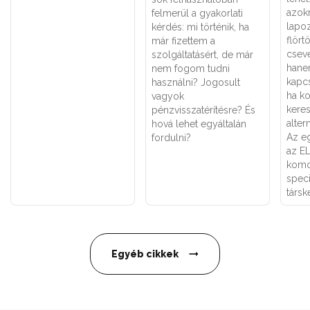
azok
felmerül a gyakorlati
lapoz
kérdés: mi történik, ha
flört
már fizettem a
csev
szolgáltatásért, de már
hane
nem fogom tudni
kapcs
használni? Jogosult
ha k
vagyok
keres
pénzvisszatérítésre? És
alter
hová lehet egyáltalán
Az eg
fordulni?
az E
komo
speci
társk
Egyéb cikkek