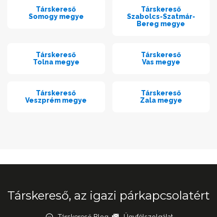
Társkereső
Társkereső
Somogy megye
Szabolcs-Szatmár-
Bereg megye
Társkereső
Társkereső
Tolna megye
Vas megye
Társkereső
Társkereső
Veszprém megye
Zala megye
Társkereső, az igazi párkapcsolatért