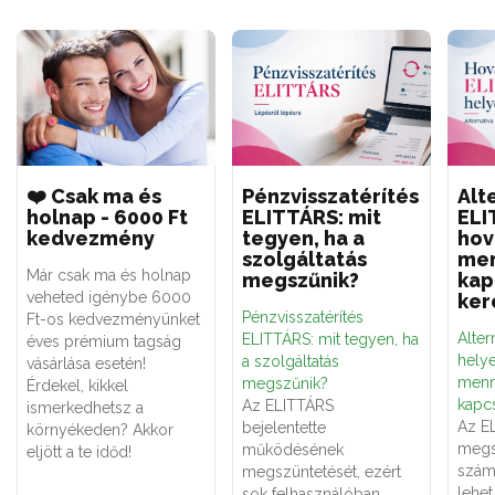
❤️ Csak ma és
Pénzvisszatérítés
Alt
holnap - 6000 Ft
ELITTÁRS: mit
ELI
kedvezmény
tegyen, ha a
hov
szolgáltatás
men
Már csak ma és holnap
megszűnik?
kap
veheted igénybe 6000
ker
Pénzvisszatérítés
Ft-os kedvezményünket
Alter
ELITTÁRS: mit tegyen, ha
éves prémium tagság
hely
a szolgáltatás
vásárlása esetén!
menn
megszűnik?
Érdekel, kikkel
kapcs
Az ELITTÁRS
ismerkedhetsz a
Az E
bejelentette
környékeden? Akkor
megs
működésének
eljött a te időd!
számá
megszüntetését, ezért
lehe
sok felhasználóban