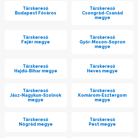
Társkereső
Társkereső
Budapest Főváros
Csongrád-Csanád
megye
Társkereső
Társkereső
Fejér megye
Győr-Moson-Sopron
megye
Társkereső
Társkereső
Hajdú-Bihar megye
Heves megye
Társkereső
Társkereső
Jász-Nagykun-Szolnok
Komárom-Esztergom
megye
megye
Társkereső
Társkereső
Nógrád megye
Pest megye