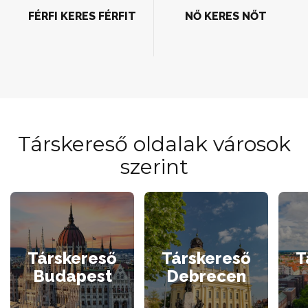
FÉRFI KERES FÉRFIT
NŐ KERES NŐT
Társkereső oldalak városok
szerint
Társkereső
Társkereső
T
Budapest
Debrecen