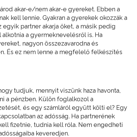
árod akar-e/nem akar-e gyereket. Ebben a
k kell lennie. Gyakran a gyerekek okozzák a
 egyik partner akarja őket, a másik pedig
alkotnia a gyermeknevelésről is. Ha
ereket, nagyon összezavarodna és
en. És ez nem lenne a megfelelő felkészítés
hogy tudjuk, mennyit viszünk haza havonta,
i a pénzben. Külön foglalkozol a
etését, és egy számláról együtt költi el? Egy
kapcsolatban az adósság. Ha partnerének
 kell fizetnie, tudnia kell róla. Nem engedheti
adósságaiba keveredjen.