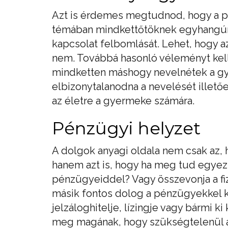
Azt is érdemes megtudnod, hogy a p
témában mindkettőtöknek egyhangúna
kapcsolat felbomlását. Lehet, hogy az
nem. Továbbá hasonló véleményt kell 
mindketten máshogy nevelnétek a gy
elbizonytalanodna a nevelését illető
az életre a gyermeke számára.
Pénzügyi helyzet
A dolgok anyagi oldala nem csak az, 
hanem azt is, hogy ha meg tud egyezn
pénzügyeiddel? Vagy összevonja a fiz
másik fontos dolog a pénzügyekkel 
jelzáloghitelje, lízingje vagy bármi ki
meg magának, hogy szükségtelenül 