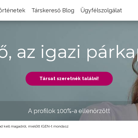
történetek
Társkereső Blog
Ügyfélszolgálat
ő, az igazi párka
Társat szeretnék találni!
A profilok 100%-a ellenőrzött
d kell magadról, mielőtt IGEN-t mondasz