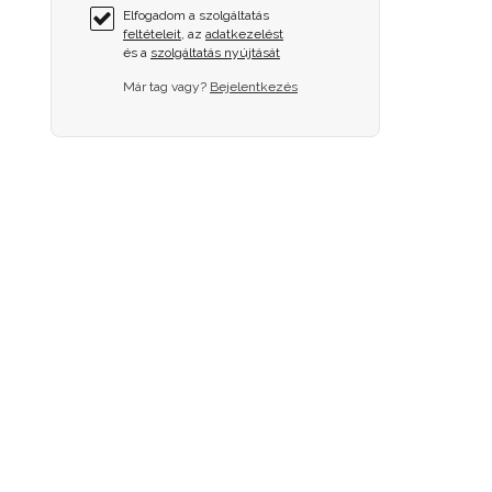
Elfogadom a szolgáltatás
feltételeit
, az
adatkezelést
és a
szolgáltatás nyújtását
Már tag vagy?
Bejelentkezés