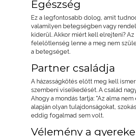
Egészség
Ez a legfontosabb dolog, amit tudnod
valamilyen betegségben vagy rende
kiderül. Akkor miért kell elrejteni? Az
felelőtlenség lenne a meg nem szüle
a betegséget.
Partner családja
A házasságkötés előtt meg kell ismer
szembeni viselkedését. A család nagy
Ahogy a mondás tartja: "Az alma nem e
alapján olyan tulajdonságokat, szoká
eddig fogalmad sem volt.
Vélemény a gyereke