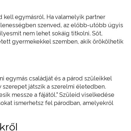
 kell egymásról. Ha valamelyik partner
llenességben szenved, az előbb-utóbb úgyis
 ilyesmit nem lehet sokáig titkolni. Sőt,
tett gyermekekkel szemben, akik örökölhetik
ni egymás családját és a párod szüleikkel
 szerepet játszik a szerelmi életedben.
sik messze a fájától." Szüleid viselkedése
sokat ismerhetsz fel párodban, amelyekről
kről