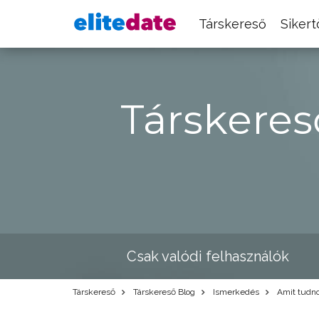
Társkereső
Siker
Társkeres
Csak valódi felhasználók
Társkereső
Társkereső Blog
Ismerkedés
Amit tudno