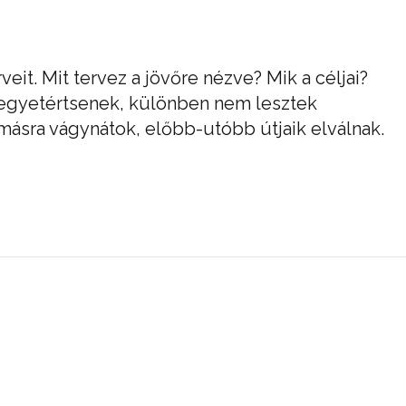
eit. Mit tervez a jövőre nézve? Mik a céljai?
egyetértsenek, különben nem lesztek
másra vágynátok, előbb-utóbb útjaik elválnak.