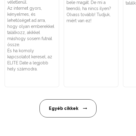
véletlenül.
bele magát. De mi a
talál
Az internet gyors,
teendő, ha nincs ilyen?
kényelmes, és
Olvass tovább! Tudjuk,
lehetőséget ad arra,
miért van ez!
hogy olyan emberekkel
találkozz, akikkel
máshogy sosem futnál
össze.
És ha komoly
kapcsolatot keresel, az
ELITE Date a legjobb
hely számodra.
Egyéb cikkek