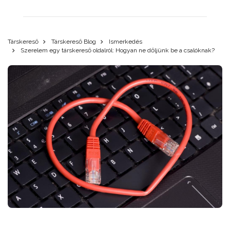
Társkereső
Társkereső Blog
Ismerkedés
Szerelem egy társkereső oldalról: Hogyan ne dőljünk be a csalóknak?