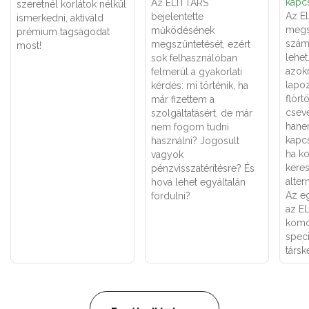
kapcs
Az ELITTÁRS
szeretnél korlátok nélkül
Az E
bejelentette
ismerkedni, aktiváld
megs
működésének
prémium tagságodat
számá
megszüntetését, ezért
most!
lehe
sok felhasználóban
azok
felmerül a gyakorlati
lapoz
kérdés: mi történik, ha
flört
már fizettem a
csev
szolgáltatásért, de már
hane
nem fogom tudni
kapcs
használni? Jogosult
ha k
vagyok
keres
pénzvisszatérítésre? És
alter
hová lehet egyáltalán
Az eg
fordulni?
az E
komo
speci
társk