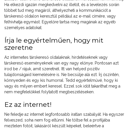
Ha elkezdi igazán megkedvelni az illetőt, és a levelezés során
többet tud meg magáról, áthelyezheti a kommunikációt a
társkereső oldalon keresztül például az e-mail címére, vagy
felhívhatja egymást. Egyelőre tartsa meg magának az egyéb
személyes adatokat.
Írja le egyértelműen, hogy mit
szeretne
Az internetes társkereső oldalaknak, hirdetéseknek vagy
társkereső eseményeknek van egy nagy előnye. Pontosan azt
írod be / rájuk, amit szeretnél. Itt van helyed pozitív
tulajdonságaid kiemelésére is. Ne becsülje alá ezt. Írj őszintén,
könnyeden és egy kis humorral. Tedd egyértelművé, hogy ki
vagy és milyen embert keresel. Ezzel sok időt takaríthat meg a
nem megfelelőkkel folytatott megbeszéléseken.
Ez az internet!
Ne feledje az internet legfontosabb íratlan szabályát. Ha egyszer
felveszed, soha nem fog eltűnni. Ne töltse fel a profiljába
meztelen fotóit, lakásáról készült képeket, beleértve a