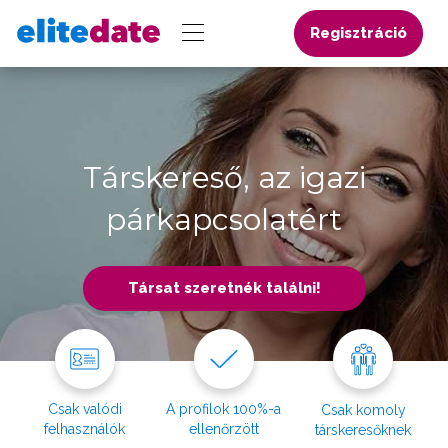
Regisztráció
Társkereső, az igazi
párkapcsolatért
Társat szeretnék találni!
Csak valódi
A profilok 100%-a
Csak komoly
felhasználók
ellenőrzött
társkeresőknek