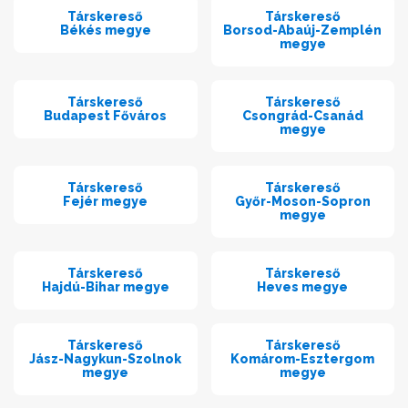
Társkereső
Társkereső
Békés megye
Borsod-Abaúj-Zemplén
megye
Társkereső
Társkereső
Budapest Főváros
Csongrád-Csanád
megye
Társkereső
Társkereső
Fejér megye
Győr-Moson-Sopron
megye
Társkereső
Társkereső
Hajdú-Bihar megye
Heves megye
Társkereső
Társkereső
Jász-Nagykun-Szolnok
Komárom-Esztergom
megye
megye