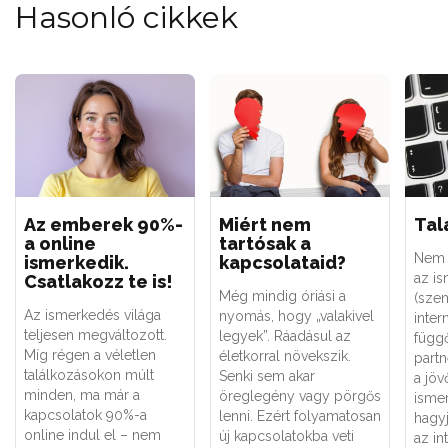
Hasonló cikkek
Az emberek 90%-
Miért nem
Tal
a online
tartósak a
Nem 
ismerkedik.
kapcsolataid?
az i
Csatlakozz te is!
Még mindig óriási a
(sze
Az ismerkedés világa
nyomás, hogy „valakivel
intern
teljesen megváltozott.
legyek”. Ráadásul az
függ
Míg régen a véletlen
életkorral növekszik.
partn
találkozásokon múlt
Senki sem akar
a jöv
minden, ma már a
öreglegény vagy pörgős
isme
kapcsolatok 90%-a
lenni. Ezért folyamatosan
hagy
online indul el – nem
új kapcsolatokba veti
az in