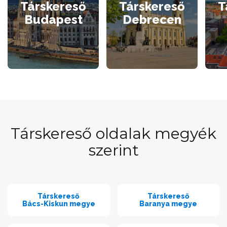
Társkereső
Társkereső
T
Budapest
Debrecen
Társkereső oldalak megyék
szerint
Társkereső
Társkereső
Bács-Kiskun megye
Baranya megye