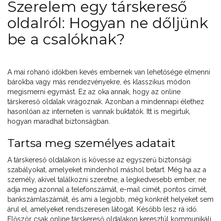
Szerelem egy társkereső
oldalról: Hogyan ne dőljünk
be a csalóknak?
A mai rohanó időkben kevés embernek van lehetősége elmenni
bárokba vagy más rendezvényekre, és klasszikus módon
megismerni egymást. Ez az oka annak, hogy az online
társkereső oldalak virágoznak. Azonban a mindennapi élethez
hasonlóan az interneten is vannak buktatók. Itt is megírtuk,
hogyan maradhat biztonságban.
Tartsa meg személyes adatait
A társkereső oldalakon is kövesse az egyszerű biztonsági
szabályokat, amelyeket mindenhol máshol betart. Még ha az a
személy, akivel találkozni szeretne, a legkedvesebb ember, ne
adja meg azonnal a telefonszámát, e-mail címét, pontos címét,
bankszámlaszámát, és ami a legjobb, még konkrét helyeket sem
árul el, amelyeket rendszeresen látogat. Később lesz rá idő.
Először csak online társkereső oldalakon keresztül kommunikálj.