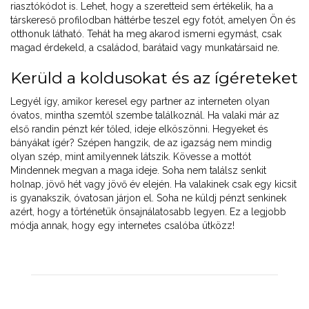
riasztókódot is. Lehet, hogy a szeretteid sem értékelik, ha a
társkereső profilodban háttérbe teszel egy fotót, amelyen Ön és
otthonuk látható. Tehát ha meg akarod ismerni egymást, csak
magad érdekeld, a családod, barátaid vagy munkatársaid ne.
Kerüld a koldusokat és az ígéreteket
Legyél így, amikor keresel egy partner az interneten olyan
óvatos, mintha szemtől szembe találkoznál. Ha valaki már az
első randin pénzt kér tőled, ideje elköszönni. Hegyeket és
bányákat ígér? Szépen hangzik, de az igazság nem mindig
olyan szép, mint amilyennek látszik. Kövesse a mottót
Mindennek megvan a maga ideje. Soha nem találsz senkit
holnap, jövő hét vagy jövő év elején. Ha valakinek csak egy kicsit
is gyanakszik, óvatosan járjon el. Soha ne küldj pénzt senkinek
azért, hogy a történetük önsajnálatosabb legyen. Ez a legjobb
módja annak, hogy egy internetes csalóba ütközz!