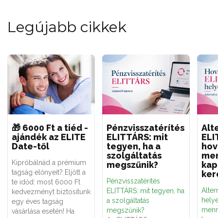
Legújabb cikkek
🎁 6000 Ft a tiéd -
Pénzvisszatérítés
Alt
ajándék az ELITE
ELITTÁRS: mit
ELI
Date-től
tegyen, ha a
hov
szolgáltatás
men
Kipróbálnád a prémium
megszűnik?
kap
tagság előnyeit? Eljött a
ker
Pénzvisszatérítés
te időd: most 6000 Ft
Alter
ELITTÁRS: mit tegyen, ha
kedvezményt biztosítunk
hely
a szolgáltatás
egy éves tagság
menn
megszűnik?
vásárlása esetén! Ha