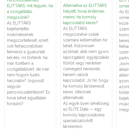
ELITT
Alternatíva az ELITTÁRS
ELITTÁRS: mit tegyen, ha
ismer
helyett: hová érdemes
a szolgáltatás
Az E
menni, ha komoly
megszűnik?
ismer
kapcsolatot keres?
Az ELITTÁRS
közé 
Az ELITTÁRS
bejelentette
számá
megszűnése sokak
működésének
komo
számára kellemetlen hír
megszüntetését, ezért
keres
lehet. Különösen
sok felhasználóban
felha
azoknak, akik nem gyors
felmerül a gyakorlati
szemé
lapozgatást, egyéjszakás
kérdés: mi történik, ha
partn
flörtöt vagy névtelen
már fizettem a
„kom
csevegést keresnek,
szolgáltatásért, de már
alka
hanem valódi
nem fogom tudni
alter
kapcsolatot. Jó hír, hogy
használni? Jogosult
azon
ha komoly társkeresőt
vagyok
azon
keres, léteznek
pénzvisszatérítésre? És
törté
alternatívák.
hová lehet egyáltalán
bejel
Az egyik ilyen lehetőség
fordulni?
műkö
az ELITE Date — egy
megs
komoly kapcsolatokra
specializálódott
társkereső.