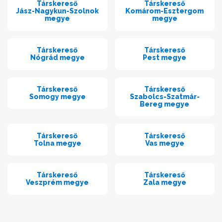
Társkereső
Társkereső
Jász-Nagykun-Szolnok
Komárom-Esztergom
megye
megye
Társkereső
Társkereső
Nógrád megye
Pest megye
Társkereső
Társkereső
Somogy megye
Szabolcs-Szatmár-
Bereg megye
Társkereső
Társkereső
Tolna megye
Vas megye
Társkereső
Társkereső
Veszprém megye
Zala megye