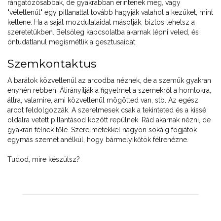
rángatózósabbak, de gyakrabban érintenek meg, vagy
"véletlenül" egy pillanattal tovább hagyják valahol a kezüket, mint
kellene. Ha a saját mozdulataidat másolják, biztos lehetsz a
szeretetükben. Belsőleg kapcsolatba akarnak lépni veled, és
öntudatlanul megismétlik a gesztusaidat.
Szemkontaktus
A barátok közvetlenül az arcodba néznek, de a szemük gyakran
enyhén rebben. Átirányítják a figyelmet a szemekről a homlokra,
állra, valamire, ami közvetlenül mögötted van, stb. Az egész
arcot feldolgozzák. A szerelmesek csak a tekinteted és a kissé
oldalra vetett pillantásod között repülnek. Rád akarnak nézni, de
gyakran félnek tőle. Szerelmetekkel nagyon sokáig fogjátok
egymás szemét anélkül, hogy bármelyikőtök félrenézne.
Tudod, mire készülsz?