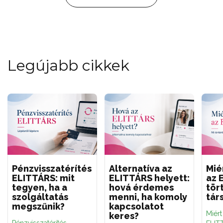
Legújabb cikkek
Pénzvisszatérítés
Alternatíva az
Mié
ELITTÁRS: mit
ELITTÁRS helyett:
az 
tegyen, ha a
hová érdemes
tör
szolgáltatás
menni, ha komoly
tár
megszűnik?
kapcsolatot
Miér
keres?
Pénzvisszatérítés