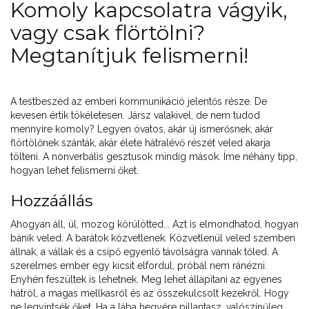
Komoly kapcsolatra vágyik,
vagy csak flörtölni?
Megtanítjuk felismerni!
A testbeszéd az emberi kommunikáció jelentős része. De
kevesen értik tökéletesen. Jársz valakivel, de nem tudod
mennyire komoly? Legyen óvatos, akár új ismerősnek, akár
flörtölőnek szánták, akár élete hátralévő részét veled akarja
tölteni. A nonverbális gesztusok mindig mások. Íme néhány tipp,
hogyan lehet felismerni őket.
Hozzáállás
Ahogyan áll, ül, mozog körülötted... Azt is elmondhatod, hogyan
bánik veled. A barátok közvetlenek. Közvetlenül veled szemben
állnak, a vállak és a csípő egyenlő távolságra vannak tőled. A
szerelmes ember egy kicsit elfordul, próbál nem ránézni.
Enyhén feszültek is lehetnek. Meg lehet állapítani az egyenes
hátról, a magas mellkasról és az összekulcsolt kezekről. Hogy
ne legyintsék őket. Ha a lába hegyére pillantasz, valószínűleg