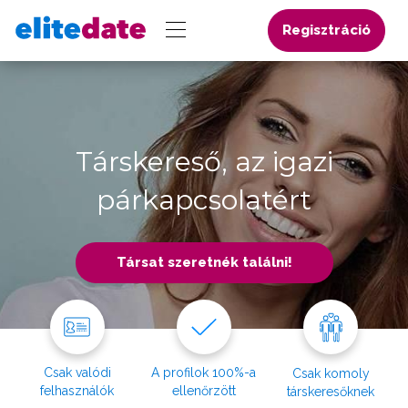
Regisztráció
Társkereső, az igazi
párkapcsolatért
Társat szeretnék találni!
Csak valódi
A profilok 100%-a
Csak komoly
felhasználók
ellenőrzött
társkeresőknek