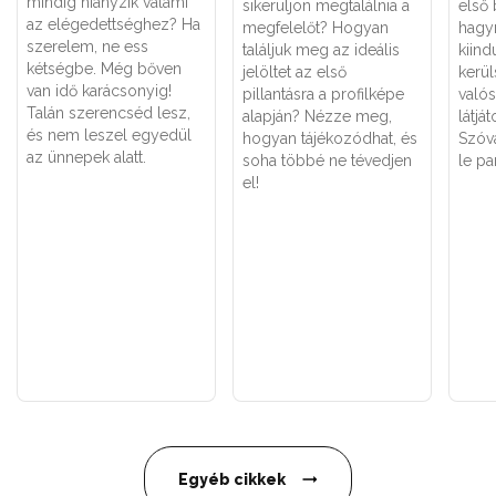
mindig hiányzik valami
sikerüljön megtalálnia a
első
az elégedettséghez? Ha
megfelelőt? Hogyan
hagyn
szerelem, ne ess
találjuk meg az ideális
kiind
kétségbe. Még bőven
jelöltet az első
kerül
van idő karácsonyig!
pillantásra a profilképe
való
Talán szerencséd lesz,
alapján? Nézze meg,
látjá
és nem leszel egyedül
hogyan tájékozódhat, és
Szóv
az ünnepek alatt.
soha többé ne tévedjen
le pa
el!
Egyéb cikkek