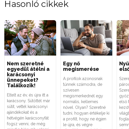
Hasonló cikkek
Nem szeretné
Egy nő
Nyű
egyedül átélni a
megismerése
els
karácsonyi
A profilok azonosnak
Szer
ünnepeket?
tűnnek számodra, de
párod
Találkozik!
szívesen
Szere
Eltelt az év, és újra itt a
megismerkednél egy
győzt
karácsony. Sütöttél már
normális, kellemes
első 
sütit, vettél karácsonyi
nővel. Olyan? Szeretné
kezd
ajándékokat és a
tudni, hogyan értékelje ki
világ
hétvégén karácsonyfát
a profilt, hogy ne égjen
fogla
fogsz venni, de még
le újra, és végre
semm