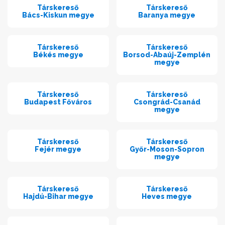
Társkereső
Társkereső
Bács-Kiskun megye
Baranya megye
Társkereső
Társkereső
Békés megye
Borsod-Abaúj-Zemplén
megye
Társkereső
Társkereső
Budapest Főváros
Csongrád-Csanád
megye
Társkereső
Társkereső
Fejér megye
Győr-Moson-Sopron
megye
Társkereső
Társkereső
Hajdú-Bihar megye
Heves megye