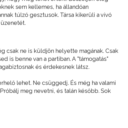
töknek sem kellemes, ha állandóan
ak túlzó gesztusok. Társa kikerüli a vívó
 üzenetét.
g csak ne is küldjön helyette magának. Csak
ed is benne van a partiban. A "támogatás"
agabiztosnak és érdekesnek látsz.
rhelő lehet. Ne csüggedj. És még ha valami
 Próbálj meg nevetni, és talán később. Sok