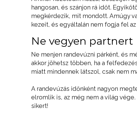
hangosan, és szánjon rá időt. Egyikő
megkérdezik, mit mondott. Amúgy vann
kezeit, és egyáltalán nem fogja fel az
Ne vegyen partnert
Ne menjen randevúzni párként, és mé
akkor jöhetsz többen, ha a felfedezés
miatt mindennek látszol, csak nem m
A randevúzás időnként nagyon megte
elromlik is, az még nem a világ vége.
sikert!