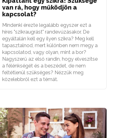
Kipattant egy szikra! Szüksége
van rá, hogy működjön a
kapcsolat?
Mindenki érezte legalább egyszer ezt a
híres "szikraugrást" randevúzásakor. De
egyáltalán kell egy ilyen szikra? Meg kell
tapasztalnod, mert különben nem megy a
kapcsolatod, vagy olyan, mint a bor?
Nagyszerű az első randin, hogy elveszítse
a félénkségét és a beszédet, de nem
feltétlenül szükséges? Nézzük meg
közelebbről ezt a témát.