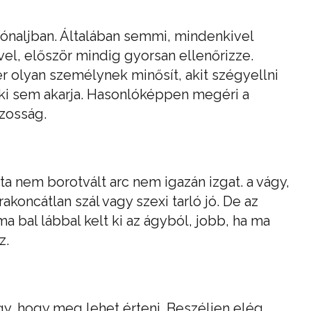
 hónaljban. Általában semmi, mindenkivel
ivel, először mindig gyorsan ellenőrizze.
r olyan személynek minősít, akit szégyellni
enki sem akarja. Hasonlóképpen megéri a
szosság.
a nem borotvált arc nem igazán izgat. a vágy,
oncátlan szál vagy szexi tarló jó. De az
a bal lábbal kelt ki az ágyból, jobb, ha ma
z.
y, hogy meg lehet érteni. Beszéljen elég