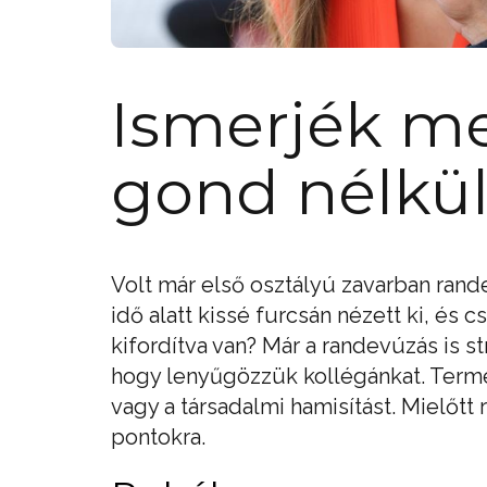
Ismerjék m
gond nélkü
Volt már első osztályú zavarban ran
idő alatt kissé furcsán nézett ki, és 
kifordítva van? Már a randevúzás is s
hogy lenyűgözzük kollégánkat. Termé
vagy a társadalmi hamisítást. Mielőtt
pontokra.