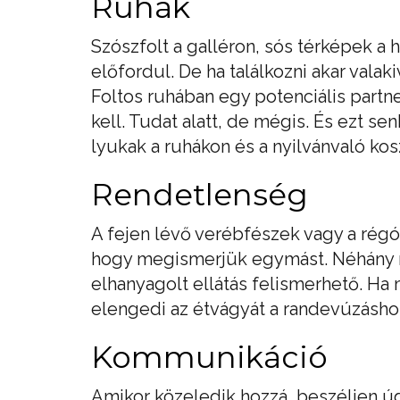
Ruhák
Szószfolt a galléron, sós térképek a
előfordul. De ha találkozni akar valak
Foltos ruhában egy potenciális partne
kell. Tudat alatt, de mégis. És ezt s
lyukak a ruhákon és a nyilvánvaló ko
Rendetlenség
A fejen lévő verébfészek vagy a régót
hogy megismerjük egymást. Néhány rak
elhanyagolt ellátás felismerhető. Ha m
elengedi az étvágyát a randevúzásho
Kommunikáció
Amikor közeledik hozzá, beszéljen úg