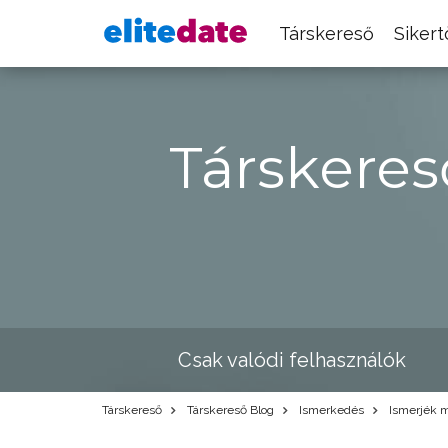
Társkereső
Siker
Társkeres
Csak valódi felhasználók
Társkereső
Társkereső Blog
Ismerkedés
Ismerjék m