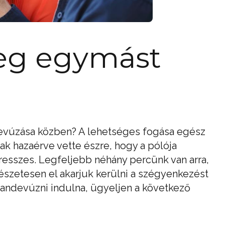
eg egymást
l
devúzása közben? A lehetséges fogása egész
csak hazaérve vette észre, hogy a pólója
tresszes. Legfeljebb néhány percünk van arra,
szetesen el akarjuk kerülni a szégyenkezést
 randevúzni indulna, ügyeljen a következő