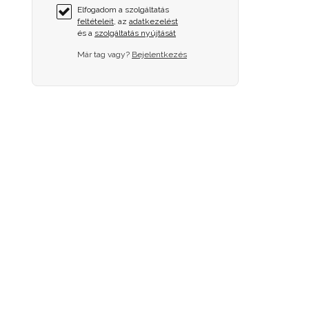
Elfogadom a szolgáltatás
feltételeit
, az
adatkezelést
és a
szolgáltatás nyújtását
Már tag vagy?
Bejelentkezés