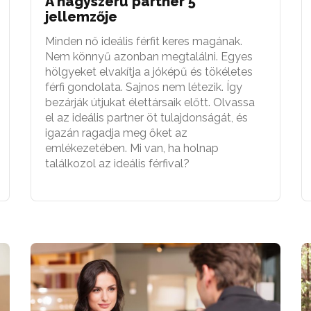
A nagyszerű partner 5
jellemzője
Minden nő ideális férfit keres magának.
Nem könnyű azonban megtalálni. Egyes
hölgyeket elvakítja a jóképű és tökéletes
férfi gondolata. Sajnos nem létezik. Így
bezárják útjukat élettársaik előtt. Olvassa
el az ideális partner öt tulajdonságát, és
igazán ragadja meg őket az
emlékezetében. Mi van, ha holnap
találkozol az ideális férfival?