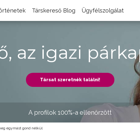
történetek
Társkereső Blog
Ügyfélszolgálat
ő, az igazi párka
Társat szeretnék találni!
A profilok 100%-a ellenőrzött
eg egymást gond nélkül