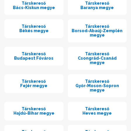
Társkereső
Társkereső
Bács-Kiskun megye
Baranya megye
Társkereső
Társkereső
Békés megye
Borsod-Abaúj-Zemplén
megye
Társkereső
Társkereső
Budapest Főváros
Csongrád-Csanád
megye
Társkereső
Társkereső
Fejér megye
Győr-Moson-Sopron
megye
Társkereső
Társkereső
Hajdú-Bihar megye
Heves megye