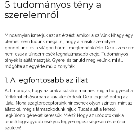
5 tudományos tény a
szerelemről
Mindannyian ismerjük azt az érzést, amikor a szívünk kihagy egy
ütemet, nem tudunk megállni, hogy a másik személyre
gondoljunk, és a világon bármit megtennénk érte. De a szerelem
nem csak a tündérmesék leghatalmasabb ereje. Tudományos
tények is alátámasztják. Gyere, és tanuld meg velünk, mi áll
mögötte az egyértelmű bizonyíték!
1. A legfontosabb az illat
Azt mondják, hogy az urak a külsőre mennek, míg a hölgyeket a
férfiaknál elsősorban a karakter érdekli. De a legelső dolog az
illata! Noha szaglóreceptoraink nincsenek olyan szinten, mint az
állatoké, mégis támaszkodunk rájuk. Tudat alatt a lehető
legkülönb géneket keressük. Miért? Hogy az utódotoknak a
lehető legnagyobb esélyük legyen egészségesen és erősen
születni!