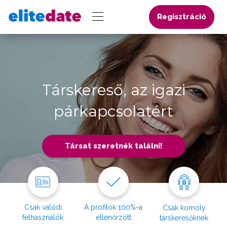
Regisztráció
Társkereső, az igazi
párkapcsolatért
Társat szeretnék találni!
Csak valódi
A profilok 100%-a
Csak komoly
felhasználók
ellenőrzött
társkeresőknek