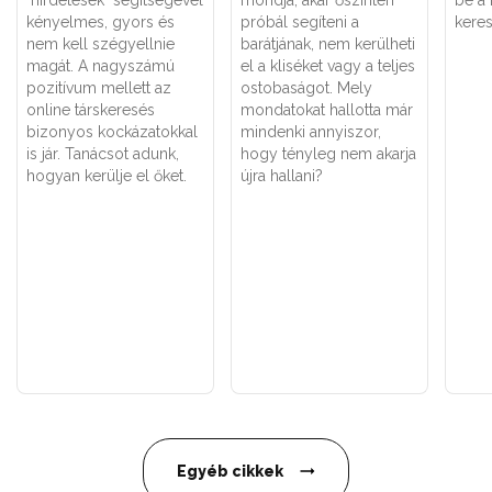
kényelmes, gyors és
próbál segíteni a
keres
nem kell szégyellnie
barátjának, nem kerülheti
magát. A nagyszámú
el a kliséket vagy a teljes
pozitívum mellett az
ostobaságot. Mely
online társkeresés
mondatokat hallotta már
bizonyos kockázatokkal
mindenki annyiszor,
is jár. Tanácsot adunk,
hogy tényleg nem akarja
hogyan kerülje el őket.
újra hallani?
Egyéb cikkek