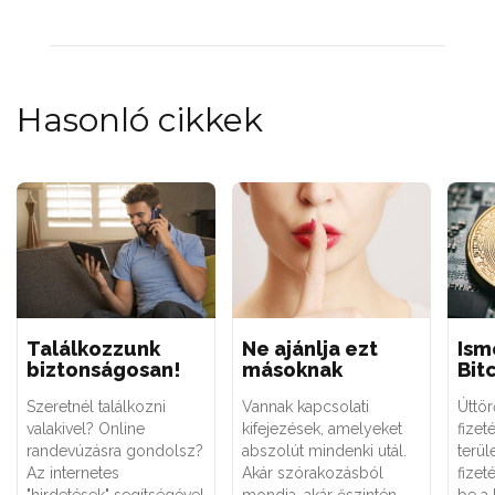
Hasonló cikkek
Találkozzunk
Ne ajánlja ezt
Ism
biztonságosan!
másoknak
Bit
Szeretnél találkozni
Vannak kapcsolati
Úttö
valakivel? Online
kifejezések, amelyeket
fizet
randevúzásra gondolsz?
abszolút mindenki utál.
terü
Az internetes
Akár szórakozásból
fizet
"hirdetések" segítségével
mondja, akár őszintén
be a 