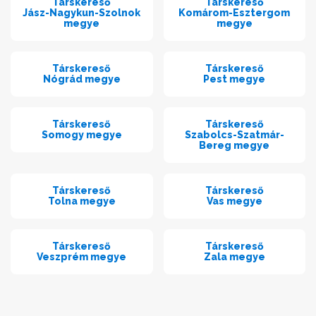
Társkereső
Társkereső
Jász-Nagykun-Szolnok
Komárom-Esztergom
megye
megye
Társkereső
Társkereső
Nógrád megye
Pest megye
Társkereső
Társkereső
Somogy megye
Szabolcs-Szatmár-
Bereg megye
Társkereső
Társkereső
Tolna megye
Vas megye
Társkereső
Társkereső
Veszprém megye
Zala megye