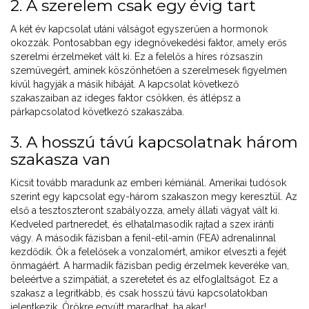
2. A szerelem csak egy évig tart
A két év kapcsolat utáni válságot egyszerűen a hormonok
okozzák. Pontosabban egy idegnövekedési faktor, amely erős
szerelmi érzelmeket vált ki. Ez a felelős a híres rózsaszín
szemüvegért, aminek köszönhetően a szerelmesek figyelmen
kívül hagyják a másik hibáját. A kapcsolat következő
szakaszaiban az ideges faktor csökken, és átlépsz a
párkapcsolatod következő szakaszába.
3. A hosszú távú kapcsolatnak három
szakasza van
Kicsit tovább maradunk az emberi kémiánál. Amerikai tudósok
szerint egy kapcsolat egy-három szakaszon megy keresztül. Az
első a tesztoszteront szabályozza, amely állati vágyat vált ki.
Kedveled partneredet, és elhatalmasodik rajtad a szex iránti
vágy. A második fázisban a fenil-etil-amin (FEA) adrenalinnal
kezdődik. Ők a felelősek a vonzalomért, amikor elveszti a fejét
önmagáért. A harmadik fázisban pedig érzelmek keveréke van,
beleértve a szimpátiát, a szeretetet és az elfoglaltságot. Ez a
szakasz a legritkább, és csak hosszú távú kapcsolatokban
jelentkezik. Örökre együtt maradhat, ha akar!