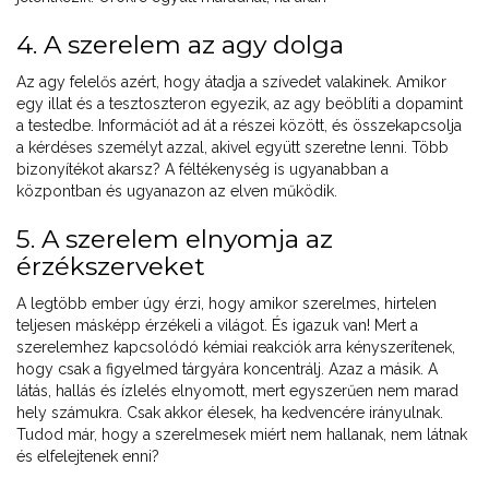
4. A szerelem az agy dolga
Az agy felelős azért, hogy átadja a szívedet valakinek. Amikor
egy illat és a tesztoszteron egyezik, az agy beöblíti a dopamint
a testedbe. Információt ad át a részei között, és összekapcsolja
a kérdéses személyt azzal, akivel együtt szeretne lenni. Több
bizonyítékot akarsz? A féltékenység is ugyanabban a
központban és ugyanazon az elven működik.
5. A szerelem elnyomja az
érzékszerveket
A legtöbb ember úgy érzi, hogy amikor szerelmes, hirtelen
teljesen másképp érzékeli a világot. És igazuk van! Mert a
szerelemhez kapcsolódó kémiai reakciók arra kényszerítenek,
hogy csak a figyelmed tárgyára koncentrálj. Azaz a másik. A
látás, hallás és ízlelés elnyomott, mert egyszerűen nem marad
hely számukra. Csak akkor élesek, ha kedvencére irányulnak.
Tudod már, hogy a szerelmesek miért nem hallanak, nem látnak
és elfelejtenek enni?