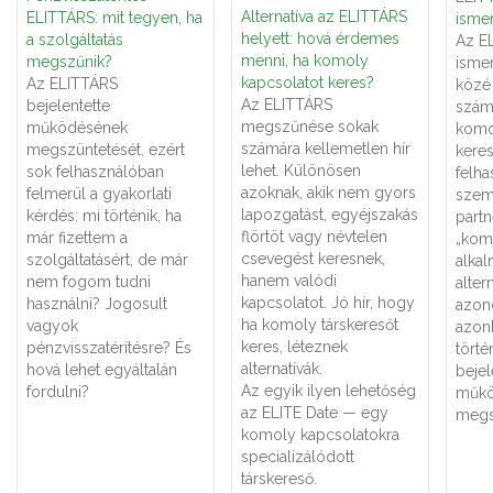
Alternatíva az ELITTÁRS
ELITTÁRS: mit tegyen, ha
ismer
helyett: hová érdemes
a szolgáltatás
Az E
menni, ha komoly
megszűnik?
ismer
kapcsolatot keres?
Az ELITTÁRS
közé 
Az ELITTÁRS
bejelentette
számá
megszűnése sokak
működésének
komo
számára kellemetlen hír
megszüntetését, ezért
keres
lehet. Különösen
sok felhasználóban
felha
azoknak, akik nem gyors
felmerül a gyakorlati
szemé
lapozgatást, egyéjszakás
kérdés: mi történik, ha
partn
flörtöt vagy névtelen
már fizettem a
„kom
csevegést keresnek,
szolgáltatásért, de már
alka
hanem valódi
nem fogom tudni
alter
kapcsolatot. Jó hír, hogy
használni? Jogosult
azon
ha komoly társkeresőt
vagyok
azon
keres, léteznek
pénzvisszatérítésre? És
törté
alternatívák.
hová lehet egyáltalán
bejel
Az egyik ilyen lehetőség
fordulni?
műkö
az ELITE Date — egy
megs
komoly kapcsolatokra
specializálódott
társkereső.