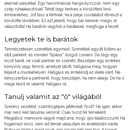
akarnak párjukkal. Egy hasonmással hangsúlyozzuk, nem egy
szép ruhaakasztóval! Tehát légy kedves a körülötted lévő
emberekhez. Jót tesz a férfinak, ha a párja csodálatot ébreszt a
körülötte lévőkben. Ez azt jelenti, hogy bár keresik, mégis őt
választotta! Ha barátok vagytok a barátaival, megfogja a kezét.
Legyetek te is barátok
Természetesen szeretitek egymást. Szeretitek együtt tölteni az
időt párként, és minden "tipikus" dolgot csinálni. De légy egy
kicsit barát, ne csak partner és szerető. Beszéljen egy érdekes
könyvről vagy filmről, amelyet látott, hallgassa meg, hogyan
teljesít a munkahelyén. Hallgass és érdeklődj az élete iránt. Ne
kényszerítse a partnerét, hogy beszéljen, ha nem akarja. De ha ő
maga kezd el valamit, hallgass rá.
Tanulj valamit az "ő" világából
Szeresz vezetést, számítógépes játékokat, focit? Ha igen, akkor
már nem kell tanulnia semmit. Csak hozd fel témaként.
Meglátod, mennyire vágyik majd arra, hogy újra találkozzunk! Ha
fogalmad sincs, nem árt témát választani és érdeklődni iránta.
Biztosan találsz majd olyat, ami igazán tetszeni fog. Azonnal