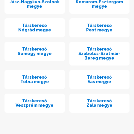
Jász-Nagykun-Szolnok
Komárom-Esztergom
megye
megye
Társkereső
Társkereső
Nógrád megye
Pest megye
Társkereső
Társkereső
Somogy megye
Szabolcs-Szatmár-
Bereg megye
Társkereső
Társkereső
Tolna megye
Vas megye
Társkereső
Társkereső
Veszprém megye
Zala megye