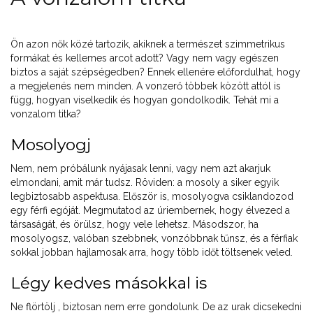
Ön azon nők közé tartozik, akiknek a természet szimmetrikus
formákat és kellemes arcot adott? Vagy nem vagy egészen
biztos a saját szépségedben? Ennek ellenére előfordulhat, hogy
a megjelenés nem minden. A vonzerő többek között attól is
függ, hogyan viselkedik és hogyan gondolkodik. Tehát mi a
vonzalom titka?
Mosolyogj
Nem, nem próbálunk nyájasak lenni, vagy nem azt akarjuk
elmondani, amit már tudsz. Röviden: a mosoly a siker egyik
legbiztosabb aspektusa. Először is, mosolyogva csiklandozod
egy férfi egóját. Megmutatod az úriembernek, hogy élvezed a
társaságát, és örülsz, hogy vele lehetsz. Másodszor, ha
mosolyogsz, valóban szebbnek, vonzóbbnak tűnsz, és a férfiak
sokkal jobban hajlamosak arra, hogy több időt töltsenek veled.
Légy kedves másokkal is
Ne flörtölj , biztosan nem erre gondolunk. De az urak dicsekedni