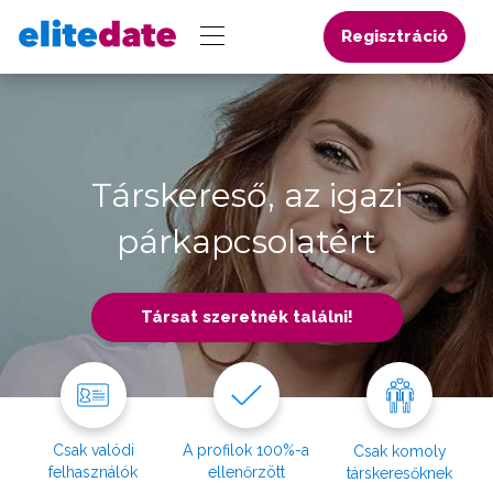
Regisztráció
Társkereső, az igazi
párkapcsolatért
Társat szeretnék találni!
Csak valódi
A profilok 100%-a
Csak komoly
felhasználók
ellenőrzött
társkeresőknek