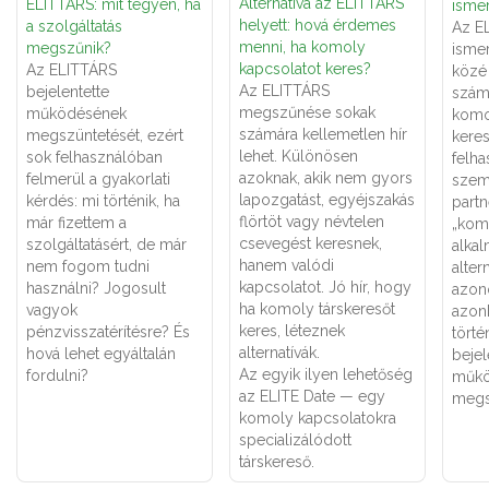
Alternatíva az ELITTÁRS
ELITTÁRS: mit tegyen, ha
ismer
helyett: hová érdemes
a szolgáltatás
Az E
menni, ha komoly
megszűnik?
ismer
kapcsolatot keres?
Az ELITTÁRS
közé 
Az ELITTÁRS
bejelentette
számá
megszűnése sokak
működésének
komo
számára kellemetlen hír
megszüntetését, ezért
keres
lehet. Különösen
sok felhasználóban
felha
azoknak, akik nem gyors
felmerül a gyakorlati
szemé
lapozgatást, egyéjszakás
kérdés: mi történik, ha
partn
flörtöt vagy névtelen
már fizettem a
„kom
csevegést keresnek,
szolgáltatásért, de már
alka
hanem valódi
nem fogom tudni
alter
kapcsolatot. Jó hír, hogy
használni? Jogosult
azon
ha komoly társkeresőt
vagyok
azon
keres, léteznek
pénzvisszatérítésre? És
törté
alternatívák.
hová lehet egyáltalán
bejel
Az egyik ilyen lehetőség
fordulni?
műkö
az ELITE Date — egy
megs
komoly kapcsolatokra
specializálódott
társkereső.