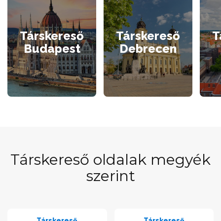
Társkereső
Társkereső
T
Budapest
Debrecen
Társkereső oldalak megyék
szerint
Társkereső
Társkereső