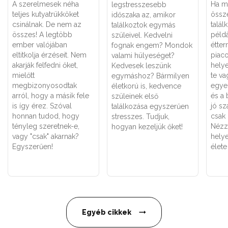
A szerelmesek néha
Ha má
legstresszesebb
teljes kutyatrükköket
össze
időszaka az, amikor
csinálnak. De nem az
talál
találkoztok egymás
összes! A legtöbb
példá
szüleivel. Kedvelni
ember valójában
étter
fognak engem? Mondok
eltitkolja érzéseit. Nem
piaco
valami hülyeséget?
akarják felfedni őket,
helye
Kedvesek leszünk
mielőtt
te va
egymáshoz? Bármilyen
megbizonyosodtak
egye
életkorú is, kedvence
arról, hogy a másik fele
és a 
szüleinek első
is így érez. Szóval
jó sz
találkozása egyszerűen
honnan tudod, hogy
csak
stresszes. Tudjuk,
tényleg szeretnek-e,
Nézz
hogyan kezeljük őket!
vagy "csak" akarnak?
helye
Egyszerűen!
élete
Egyéb cikkek