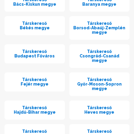
Bács-Kiskun megye
Baranya megye
Társkereső
Társkereső
Békés megye
Borsod-Abaúj-Zemplén
megye
Társkereső
Társkereső
Budapest Főváros
Csongrád-Csanád
megye
Társkereső
Társkereső
Fejér megye
Győr-Moson-Sopron
megye
Társkereső
Társkereső
Hajdú-Bihar megye
Heves megye
Társkereső
Társkereső