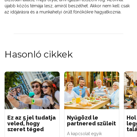
újabb közös témája lesz, amiről beszélhet. Akkor nem kell csak
az időjárásra és a munkahelyi őrült főnökökre hagyatkoznia.
Hasonló cikkek
Ez az 5 jel tudatja
Nyűgözd le
Hol
veled, hogy
partnered szüleit
leg
szeret téged
tal
A kapcsolat egyik