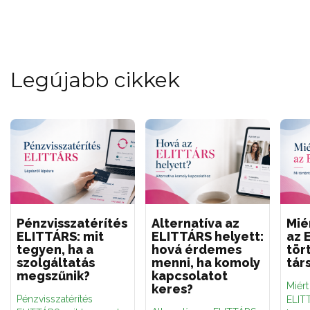
Legújabb cikkek
Pénzvisszatérítés
Alternatíva az
Mié
ELITTÁRS: mit
ELITTÁRS helyett:
az 
tegyen, ha a
hová érdemes
tör
szolgáltatás
menni, ha komoly
tár
megszűnik?
kapcsolatot
Miér
keres?
Pénzvisszatérítés
ELITT