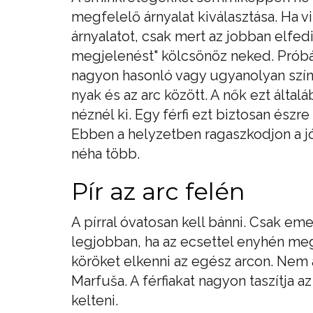
megfelelő árnyalat kiválasztása. Ha v
árnyalatot, csak mert az jobban elfed
megjelenést" kölcsönöz neked. Próbá
nagyon hasonló vagy ugyanolyan szín
nyak és az arc között. A nők ezt álta
néznél ki. Egy férfi ezt biztosan észr
Ebben a helyzetben ragaszkodjon a j
néha több.
Pír az arc felén
A pírral óvatosan kell bánni. Csak emel
legjobban, ha az ecsettel enyhén meg
köröket elkenni az egész arcon. Nem 
Marfuša. A férfiakat nagyon taszítja 
kelteni.