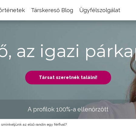
történetek
Társkereső Blog
Ügyfélszolgálat
ő, az igazi párka
Társat szeretnék találni!
A profilok 100%-a ellenőrzött
sminkeljünk az első randin egy férfival?