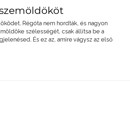
y szemöldököt
öködet. Régóta nem hordták, és nagyon
emöldöke szélességét, csak állítsa be a
gjelenésed. És ez az, amire vágysz az első