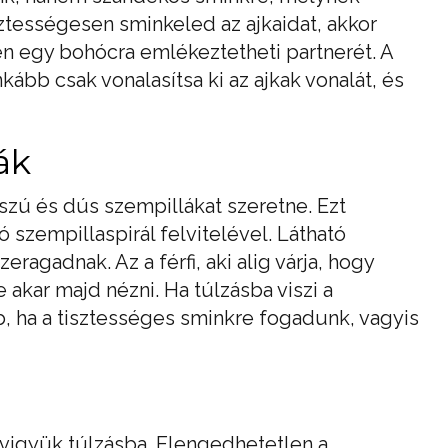
isztességesen sminkeled az ajkaidat, akkor
n egy bohócra emlékeztetheti partnerét. A
Inkább csak vonalasítsa ki az ajkak vonalát, és
ák
zú és dús szempillákat szeretne. Ezt
szempillaspirál felvitelével. Látható
ragadnak. Az a férfi, aki alig várja, hogy
kar majd nézni. Ha túlzásba viszi a
bb, ha a tisztességes sminkre fogadunk, vagyis
igyük túlzásba. Elengedhetetlen a