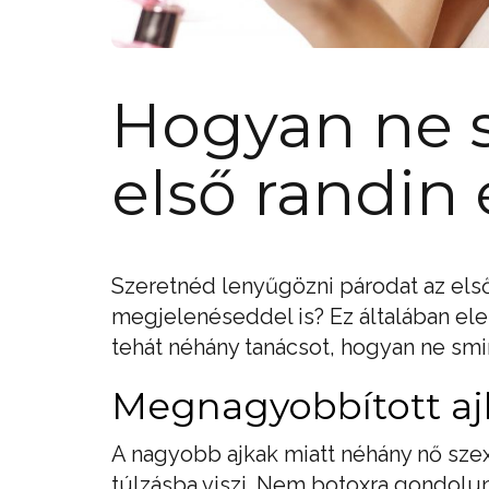
Hogyan ne 
első randin 
Szeretnéd lenyűgözni párodat az el
megjelenéseddel is? Ez általában ele
tehát néhány tanácsot, hogyan ne smin
Megnagyobbított aj
A nagyobb ajkak miatt néhány nő szex
túlzásba viszi. Nem botoxra gondol