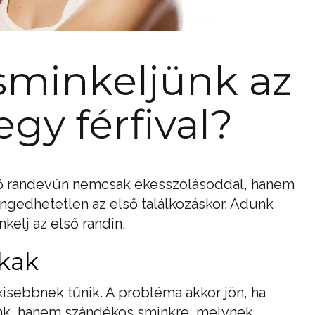
sminkeljünk az
egy férfival?
ső randevún nemcsak ékesszólásoddal, hanem
ngedhetetlen az első találkozáskor. Adunk
kelj az első randin.
kak
isebbnek tűnik. A probléma akkor jön, ha
unk, hanem szándékos sminkre, melynek