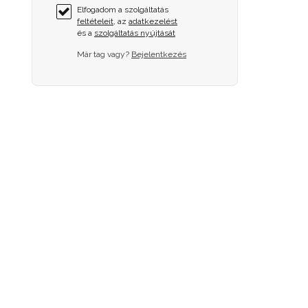
Elfogadom a szolgáltatás
feltételeit
, az
adatkezelést
és a
szolgáltatás nyújtását
Már tag vagy?
Bejelentkezés