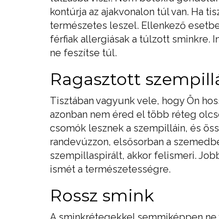
kontúrja az ajakvonalon túl van. Ha t
természetes leszel. Ellenkező esetbe
férfiak allergiásak a túlzott sminkre. 
ne feszítse túl.
Ragasztott szempill
Tisztában vagyunk vele, hogy Ön hoss
azonban nem éred el több réteg olcsó 
csomók lesznek a szempilláin, és össze
randevúzzon, elsősorban a szemedbe a
szempillaspirált, akkor felismeri. Jo
ismét a természetességre.
Rossz smink
A sminkrétegekkel semmiképpen ne v