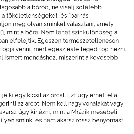
ilágosabb a bőröd, ne viselj sötétebb
i a tökéletlenségeket, és "barnás
ljon meg olyan sminket választani, amely
ű, mint a bőre. Nem lehet színkülönbség a
lában elfelejtik. Egészen természetellenesen
e fogja venni, mert egész este téged fog nézni.
ól ismert mondáshoz, miszerint a kevesebb
je ki egy kicsit az orcát. Ezt úgy érheti el a
érinti az arcot. Nem kell nagy vonalakat vagy
akarsz úgy kinézni, mint a Mrázik mesebeli
az ilyen smink, és nem akarsz rossz benyomást