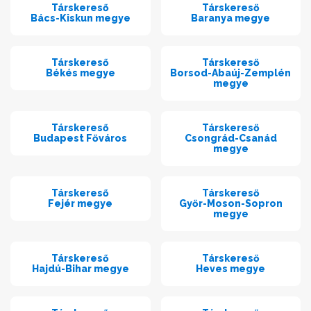
Társkereső
Társkereső
Bács-Kiskun megye
Baranya megye
Társkereső
Társkereső
Békés megye
Borsod-Abaúj-Zemplén
megye
Társkereső
Társkereső
Budapest Főváros
Csongrád-Csanád
megye
Társkereső
Társkereső
Fejér megye
Győr-Moson-Sopron
megye
Társkereső
Társkereső
Hajdú-Bihar megye
Heves megye