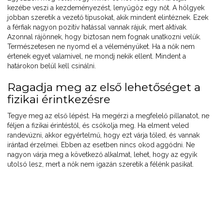
kezébe veszi a kezdeményezést, lenyűgöz egy nőt. A hölgyek
jobban szeretik a vezető típusokat, akik mindent elintéznek. Ezek
a férfiak nagyon pozitív hatással vannak rájuk, mert aktívak.
Azonnal rájönnek, hogy biztosan nem fognak unatkozni velük.
Természetesen ne nyomd el a véleményüket. Ha a nők nem
értenek egyet valamivel, ne mondj nekik ellent. Mindent a
határokon belül kell csinálni.
Ragadja meg az első lehetőséget a
fizikai érintkezésre
Tegye meg az első lépést. Ha megérzi a megfelelő pillanatot, ne
féljen a fizikai érintéstől, és csókolja meg. Ha elment veled
randevúzni, akkor egyértelmű, hogy ezt várja tőled, és vannak
irántad érzelmei. Ebben az esetben nincs okod aggódni. Ne
nagyon várja meg a következő alkalmat, lehet, hogy az egyik
utolsó lesz, mert a nők nem igazán szeretik a félénk pasikat.