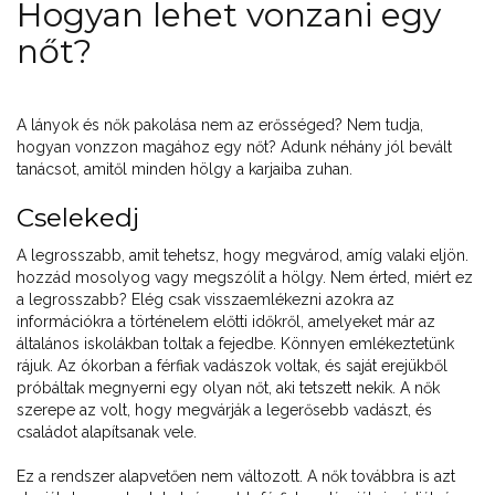
Hogyan lehet vonzani egy
nőt?
A lányok és nők pakolása nem az erősséged? Nem tudja,
hogyan vonzzon magához egy nőt? Adunk néhány jól bevált
tanácsot, amitől minden hölgy a karjaiba zuhan.
Cselekedj
A legrosszabb, amit tehetsz, hogy megvárod, amíg valaki eljön.
hozzád mosolyog vagy megszólít a hölgy. Nem érted, miért ez
a legrosszabb? Elég csak visszaemlékezni azokra az
információkra a történelem előtti időkről, amelyeket már az
általános iskolákban toltak a fejedbe. Könnyen emlékeztetünk
rájuk. Az ókorban a férfiak vadászok voltak, és saját erejükből
próbáltak megnyerni egy olyan nőt, aki tetszett nekik. A nők
szerepe az volt, hogy megvárják a legerősebb vadászt, és
családot alapítsanak vele.
Ez a rendszer alapvetően nem változott. A nők továbbra is azt