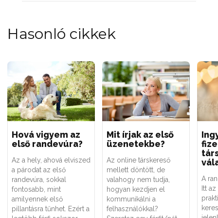
Hasonló cikkek
Hová vigyem az
Mit írjak az első
Ing
első randevúra?
üzenetekbe?
fiz
tár
Az a hely, ahová elviszed
Az online társkereső
vál
a párodat az első
mellett döntött, de
A ra
randevúra, sokkal
valahogy nem tudja,
Itt a
fontosabb, mint
hogyan kezdjen el
prakt
amilyennek első
kommunikálni a
keres
pillantásra tűnhet. Ezért a
felhasználókkal?
jelen