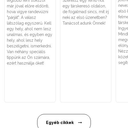
legtöbb férfi sokszor
Szeretsz egy férfit/nőt
neve
már jóval előre eldönti,
egy társkereső oldalon,
első 
hova vigye randevúzni
de fogalmad sincs, mit írj
felme
"párját". A válasz
neki az első üzenetben?
társk
látszólag egyszerű. Kell
Tanácsot adunk Önnek!
Ingye
egy hely, ahol nem lesz
Mind
unalmas, és egyben egy
megv
hely, ahol lesz hely
előny
beszélgetni, ismerkedni.
Nézz
Van néhány speciális
közel
tippünk az Ön számára,
segít
ezért használja őket!
Egyéb cikkek