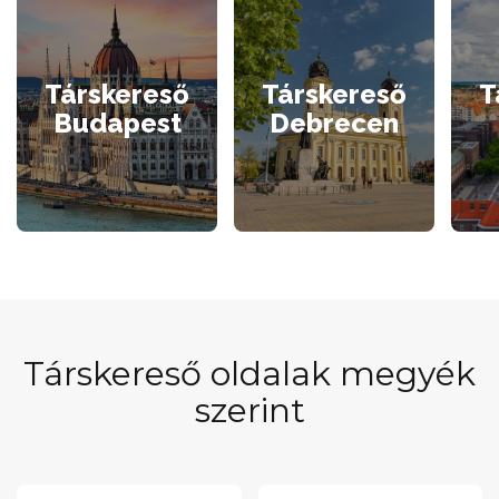
Társkereső
Társkereső
T
Budapest
Debrecen
Társkereső oldalak megyék
szerint