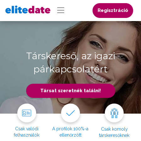
Regisztráció
Társkereső, az igazi
párkapcsolatért
Társat szeretnék találni!
Csak valódi
A profilok 100%-a
Csak komoly
felhasználók
ellenőrzött
társkeresőknek