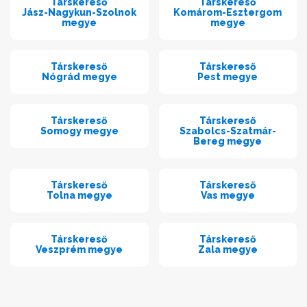
Társkereső
Társkereső
Jász-Nagykun-Szolnok
Komárom-Esztergom
megye
megye
Társkereső
Társkereső
Nógrád megye
Pest megye
Társkereső
Társkereső
Somogy megye
Szabolcs-Szatmár-
Bereg megye
Társkereső
Társkereső
Tolna megye
Vas megye
Társkereső
Társkereső
Veszprém megye
Zala megye