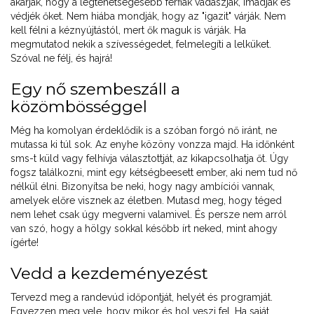
akarják, hogy a legtehetségesebb férfiak vadászják, imádják és
védjék őket. Nem hiába mondják, hogy az "igazit" várják. Nem
kell félni a kéznyújtástól, mert ők maguk is várják. Ha
megmutatod nekik a szívességedet, felmelegíti a lelküket.
Szóval ne félj, és hajrá!
Egy nő szembeszáll a
közömbösséggel
Még ha komolyan érdeklődik is a szóban forgó nő iránt, ne
mutassa ki túl sok. Az enyhe közöny vonzza majd. Ha időnként
sms-t küld vagy felhívja választottját, az kikapcsolhatja őt. Úgy
fogsz találkozni, mint egy kétségbeesett ember, aki nem tud nő
nélkül élni. Bizonyítsa be neki, hogy nagy ambíciói vannak,
amelyek előre visznek az életben. Mutasd meg, hogy téged
nem lehet csak úgy megverni valamivel. És persze nem arról
van szó, hogy a hölgy sokkal később írt neked, mint ahogy
ígérte!
Vedd a kezdeményezést
Tervezd meg a randevúd időpontját, helyét és programját.
Egyezzen meg vele, hogy mikor és hol veszi fel. Ha saját