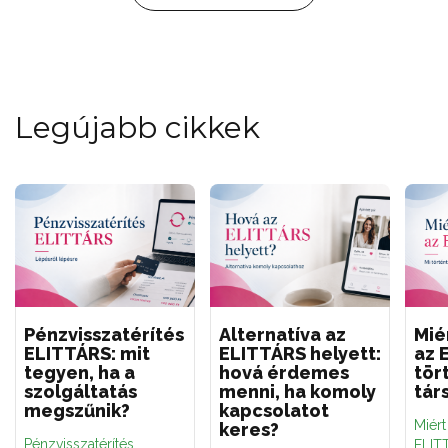
Legújabb cikkek
Pénzvisszatérítés
Alternatíva az
Mié
ELITTÁRS: mit
ELITTÁRS helyett:
az 
tegyen, ha a
hová érdemes
tör
szolgáltatás
menni, ha komoly
tár
megszűnik?
kapcsolatot
Miér
keres?
Pénzvisszatérítés
ELITT