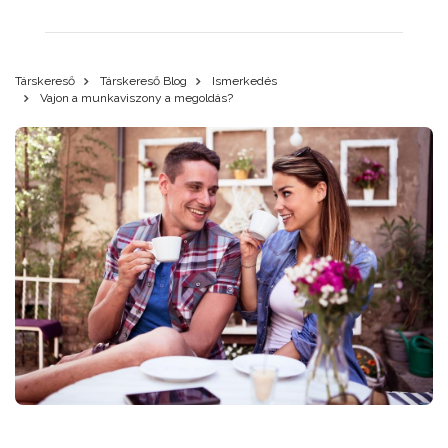
Társkereső
Társkereső Blog
Ismerkedés
Vajon a munkaviszony a megoldás?