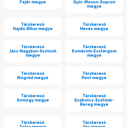
Fejér megye
Győr-Moson-Sopron
megye
Társkereső
Társkereső
Hajdú-Bihar megye
Heves megye
Társkereső
Társkereső
Jász-Nagykun-Szolnok
Komárom-Esztergom
megye
megye
Társkereső
Társkereső
Nógrád megye
Pest megye
Társkereső
Társkereső
Somogy megye
Szabolcs-Szatmár-
Bereg megye
Társkereső
Társkereső
Tolna megye
Vas megye