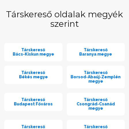
Társkereső oldalak megyék
szerint
Társkereső
Társkereső
Bács-Kiskun megye
Baranya megye
Társkereső
Társkereső
Békés megye
Borsod-Abaúj-Zemplén
megye
Társkereső
Társkereső
Budapest Főváros
Csongrád-Csanád
megye
Társkereső
Társkereső