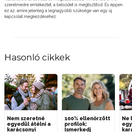
szerelmedre emlékeztet, a belsődet is megtisztítod. És éppen
ez az, amire jelenleg a legnagyobb szüksége van egy új
kapcsolat megkezdéséhez.
Hasonló cikkek
Nem szeretné
100% ellenőrzött
Ne 
egyedül átélni a
profilok:
egy
karácsonyi
Ismerkedj
kar