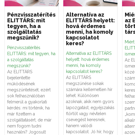
Pénzvisszatérítés
Alternatíva az
Mié
ELITTÁRS: mit
ELITTÁRS helyett:
az 
tegyen, ha a
hová érdemes
tör
szolgáltatás
menni, ha komoly
tár
megszűnik?
kapcsolatot
Miér
keres?
Pénzvisszatérítés
ELITT
Alternatíva az ELITTÁRS
ELITTÁRS: mit tegyen, ha
ismer
helyett: hová érdemes
a szolgáltatás
Az E
menni, ha komoly
megszűnik?
ismer
kapcsolatot keres?
Az ELITTÁRS
közé 
Az ELITTÁRS
bejelentette
számá
megszűnése sokak
működésének
komo
számára kellemetlen hír
megszüntetését, ezért
keres
lehet. Különösen
sok felhasználóban
felha
azoknak, akik nem gyors
felmerül a gyakorlati
szemé
lapozgatást, egyéjszakás
kérdés: mi történik, ha
partn
flörtöt vagy névtelen
már fizettem a
„kom
csevegést keresnek,
szolgáltatásért, de már
alka
hanem valódi
nem fogom tudni
alter
kapcsolatot. Jó hír, hogy
használni? Jogosult
azon