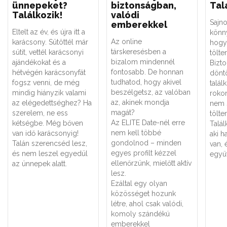
ünnepeket?
biztonságban,
Tal
Találkozik!
valódi
Sajn
emberekkel
Eltelt az év, és újra itt a
könn
Az online
karácsony. Sütöttél már
hogy
társkeresésben a
sütit, vettél karácsonyi
tölte
bizalom mindennél
ajándékokat és a
Bizt
fontosabb. De honnan
hétvégén karácsonyfát
dönt
tudhatod, hogy akivel
fogsz venni, de még
talál
beszélgetsz, az valóban
mindig hiányzik valami
roko
az, akinek mondja
az elégedettséghez? Ha
nem 
magát?
szerelem, ne ess
tölte
Az ELITE Date-nél erre
kétségbe. Még bőven
Talál
nem kell többé
van idő karácsonyig!
aki 
gondolnod – minden
Talán szerencséd lesz,
van, 
egyes profilt kézzel
és nem leszel egyedül
együt
ellenőrzünk, mielőtt aktív
az ünnepek alatt.
lesz.
Ezáltal egy olyan
közösséget hozunk
létre, ahol csak valódi,
komoly szándékú
emberekkel