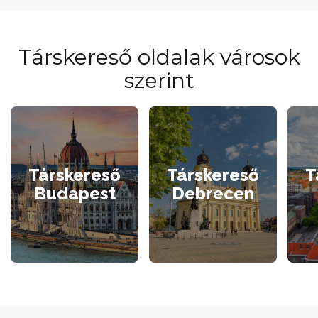
Társkereső oldalak városok
szerint
Társkereső
Társkereső
T
Budapest
Debrecen