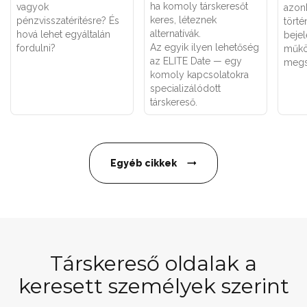
ha komoly társkeresőt
vagyok
azon
keres, léteznek
pénzvisszatérítésre? És
törté
alternatívák.
hová lehet egyáltalán
bejel
Az egyik ilyen lehetőség
fordulni?
műkö
az ELITE Date — egy
megs
komoly kapcsolatokra
specializálódott
társkereső.
Egyéb cikkek
Társkereső oldalak a
keresett személyek szerint