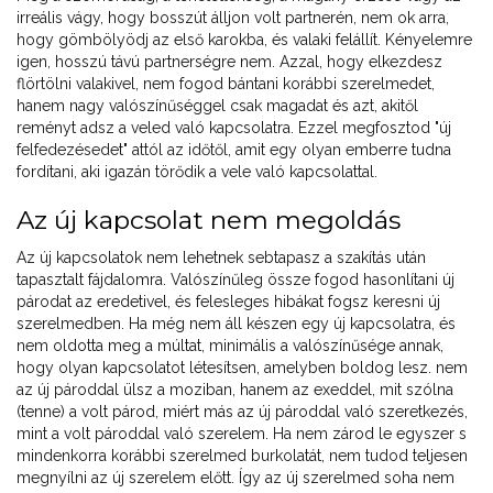
irreális vágy, hogy bosszút álljon volt partnerén, nem ok arra,
hogy gömbölyödj az első karokba, és valaki felállít. Kényelemre
igen, hosszú távú partnerségre nem. Azzal, hogy elkezdesz
flörtölni valakivel, nem fogod bántani korábbi szerelmedet,
hanem nagy valószínűséggel csak magadat és azt, akitől
reményt adsz a veled való kapcsolatra. Ezzel megfosztod "új
felfedezésedet" attól az időtől, amit egy olyan emberre tudna
fordítani, aki igazán törődik a vele való kapcsolattal.
Az új kapcsolat nem megoldás
Az új kapcsolatok nem lehetnek sebtapasz a szakítás után
tapasztalt fájdalomra. Valószínűleg össze fogod hasonlítani új
párodat az eredetivel, és felesleges hibákat fogsz keresni új
szerelmedben. Ha még nem áll készen egy új kapcsolatra, és
nem oldotta meg a múltat, minimális a valószínűsége annak,
hogy olyan kapcsolatot létesítsen, amelyben boldog lesz. nem
az új pároddal ülsz a moziban, hanem az exeddel, mit szólna
(tenne) a volt párod, miért más az új pároddal való szeretkezés,
mint a volt pároddal való szerelem. Ha nem zárod le egyszer s
mindenkorra korábbi szerelmed burkolatát, nem tudod teljesen
megnyílni az új szerelem előtt. Így az új szerelmed soha nem