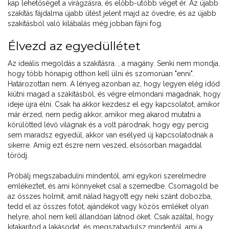
kap lehetőséget a virágzásra, és előbb-utóbb véget ér. Az újabb
szakítás fájdalma újabb ütést jelent majd az övedre, és az újabb
szakításból való kilábalás még jobban fájni fog.
Élvezd az egyedüllétet
Az ideális megoldás a szakításra. , a magány. Senki nem mondja,
hogy több hónapig otthon kell ülni és szomorúan "enni".
Határozottan nem. A lényeg azonban az, hogy legyen elég időd
kiütni magad a szakításból, és végre elmondani magadnak, hogy
ideje újra élni. Csak ha akkor kezdesz el egy kapcsolatot, amikor
már érzed, nem pedig akkor, amikor meg akarod mutatni a
körülötted lévő világnak és a volt párodnak, hogy egy percig
sem maradsz egyedül, akkor van esélyed új kapcsolatodnak a
sikerre. Amíg ezt észre nem veszed, elsősorban magaddal
törődj.
Próbálj megszabadulni mindentől, ami egykori szerelmedre
emlékeztet, és ami könnyeket csal a szemedbe. Csomagold be
az összes holmit, amit nálad hagyott egy neki szánt dobozba,
tedd el az összes fotót, ajándékot vagy közös emléket olyan
helyre, ahol nem kell állandóan látnod őket. Csak azáltal, hogy
kitakarítod a lakásodat, és megszabadulsz mindentől, ami a