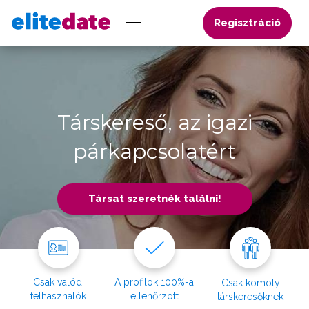
Regisztráció
Társkereső, az igazi
párkapcsolatért
Társat szeretnék találni!
Csak valódi
A profilok 100%-a
Csak komoly
felhasználók
ellenőrzött
társkeresőknek