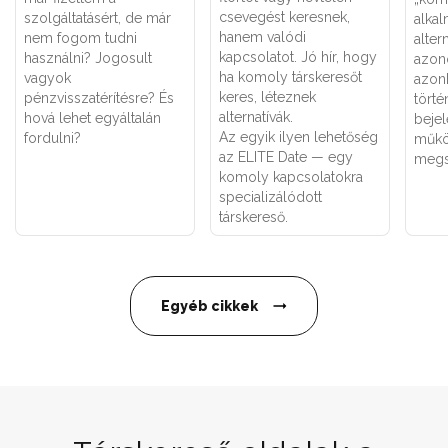
csevegést keresnek,
szolgáltatásért, de már
alka
hanem valódi
nem fogom tudni
alter
kapcsolatot. Jó hír, hogy
használni? Jogosult
azon
ha komoly társkeresőt
vagyok
azon
keres, léteznek
pénzvisszatérítésre? És
törté
alternatívák.
hová lehet egyáltalán
bejel
Az egyik ilyen lehetőség
fordulni?
műkö
az ELITE Date — egy
megs
komoly kapcsolatokra
specializálódott
társkereső.
Egyéb cikkek