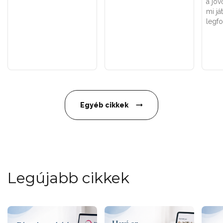
a jöv
mi já
legf
Egyéb cikkek
Legújabb cikkek