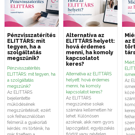
Pénzvisszatérítés
Alternatíva az
Mié
ELITTÁRS: mit
ELITTÁRS helyett:
az 
tegyen, ha a
hová érdemes
tör
szolgáltatás
menni, ha komoly
tár
megszűnik?
kapcsolatot
Miér
keres?
Pénzvisszatérítés
ELITT
Alternatíva az ELITTÁRS
ELITTÁRS: mit tegyen, ha
ismer
helyett: hová érdemes
a szolgáltatás
Az E
menni, ha komoly
megszűnik?
ismer
kapcsolatot keres?
Az ELITTÁRS
közé 
Az ELITTÁRS
bejelentette
számá
megszűnése sokak
működésének
komo
számára kellemetlen hír
megszüntetését, ezért
keres
lehet. Különösen
sok felhasználóban
felha
azoknak, akik nem gyors
felmerül a gyakorlati
szemé
lapozgatást, egyéjszakás
kérdés: mi történik, ha
partn
flörtöt vagy névtelen
már fizettem a
„kom