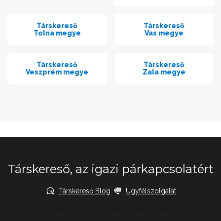
Társkereső
Társkereső
Tolna megye
Vas megye
Társkereső
Társkereső
Veszprém megye
Zala megye
Társkereső, az igazi párkapcsolatért
Társkereső Blog
Ügyfélszolgálat
A legjobb online társkereső © 2026 Elite Date