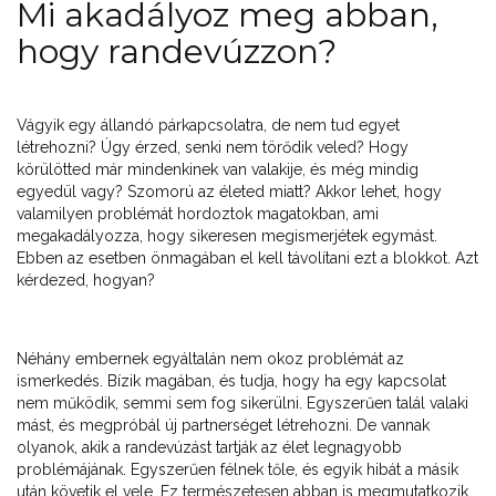
Mi akadályoz meg abban,
hogy randevúzzon?
Vágyik egy állandó párkapcsolatra, de nem tud egyet
létrehozni? Úgy érzed, senki nem törődik veled? Hogy
körülötted már mindenkinek van valakije, és még mindig
egyedül vagy? Szomorú az életed miatt? Akkor lehet, hogy
valamilyen problémát hordoztok magatokban, ami
megakadályozza, hogy sikeresen megismerjétek egymást.
Ebben az esetben önmagában el kell távolítani ezt a blokkot. Azt
kérdezed, hogyan?
Néhány embernek egyáltalán nem okoz problémát az
ismerkedés. Bízik magában, és tudja, hogy ha egy kapcsolat
nem működik, semmi sem fog sikerülni. Egyszerűen talál valaki
mást, és megpróbál új partnerséget létrehozni. De vannak
olyanok, akik a randevúzást tartják az élet legnagyobb
problémájának. Egyszerűen félnek tőle, és egyik hibát a másik
után követik el vele. Ez természetesen abban is megmutatkozik,