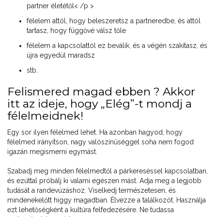
partner életétől< /p >
félelem attól, hogy beleszeretsz a partneredbe, és attól
tartasz, hogy függővé válsz tőle
félelem a kapcsolattól ez beválik, és a végén szakítasz, és
újra egyedül maradsz
stb.
Felismered magad ebben ? Akkor
itt az ideje, hogy „Elég”-t mondj a
félelmeidnek!
Egy sor ilyen félelmed lehet. Ha azonban hagyod, hogy
félelmed irányítson, nagy valószínűséggel soha nem fogod
igazán megismerni egymást.
Szabadj meg minden félelmedtől a párkereséssel kapcsolatban,
és ezúttal próbálj ki valami egészen mást. Adja meg a legjobb
tudását a randevúzáshoz. Viselkedj természetesen, és
mindenekelőtt higgy magadban. Élvezze a találkozót. Használja
ezt lehetőségként a kultúra felfedezésére. Ne tudassa