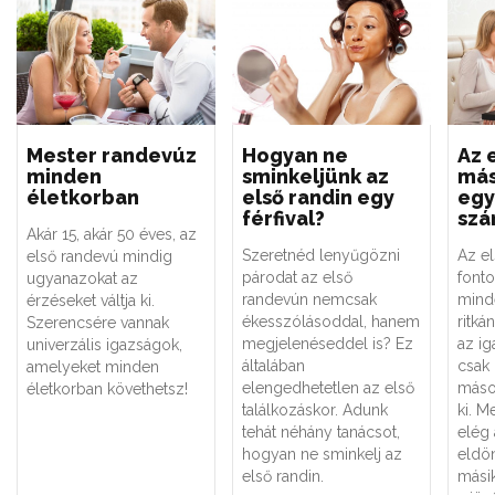
Mester randevúz
Hogyan ne
Az 
minden
sminkeljünk az
má
életkorban
első randin egy
egy
férfival?
szá
Akár 15, akár 50 éves, az
Szeretnéd lenyűgözni
Az e
első randevú mindig
párodat az első
font
ugyanazokat az
randevún nemcsak
mind
érzéseket váltja ki.
ékesszólásoddal, hanem
ritká
Szerencsére vannak
megjelenéseddel is? Ez
az i
univerzális igazságok,
általában
csak 
amelyeket minden
elengedhetetlen az első
másod
életkorban követhetsz!
találkozáskor. Adunk
ki. M
tehát néhány tanácsot,
elég
hogyan ne sminkelj az
eldön
első randin.
másik