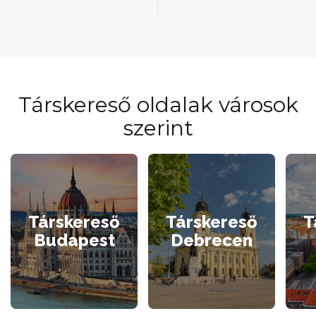
Társkereső oldalak városok
szerint
Társkereső
Társkereső
T
Budapest
Debrecen