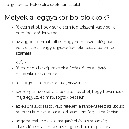
hogy nem tudnak életre szóló társat találni.
Melyek a leggyakoribb blokkok?
félelem attól, hogy senki sem fog tetszeni, vagy senki
nem fog törődni veled
az aggodalommal tölt el, hogy nem leszel elég okos,
vonzó, karcsú vagy egyszerűen tökéletes a partnered
számára
< /li>
félregondolt elképzelések a férfiakról és a nőkről –
mindenkit összemosva
fél, hogy ha felkérsz valakit, visszautasít
szorongás az első találkozástól, és attól, hogy hova mész
majd együtt, és miről fogtok beszélni
az első találkozástól való félelem a randevú lesz az utolsó
randevú is, mivel a párja biztosan nem fog utána felhívni
aggodalmát fejezi ki a magánélet és a szabadság
elvesztése miatt, mivel a szingli élet némileg eltér a