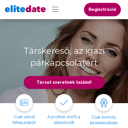
Regisztráció
Társkereső, az igazi
párkapcsolatért
Társat szeretnék találni!
Csak valódi
A profilok 100%-a
Csak komoly
felhasználók
ellenőrzött
társkeresőknek