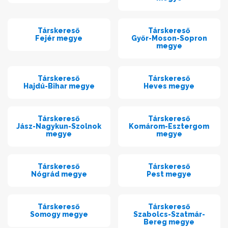
Társkereső
Társkereső
Fejér megye
Győr-Moson-Sopron
megye
Társkereső
Társkereső
Hajdú-Bihar megye
Heves megye
Társkereső
Társkereső
Jász-Nagykun-Szolnok
Komárom-Esztergom
megye
megye
Társkereső
Társkereső
Nógrád megye
Pest megye
Társkereső
Társkereső
Somogy megye
Szabolcs-Szatmár-
Bereg megye