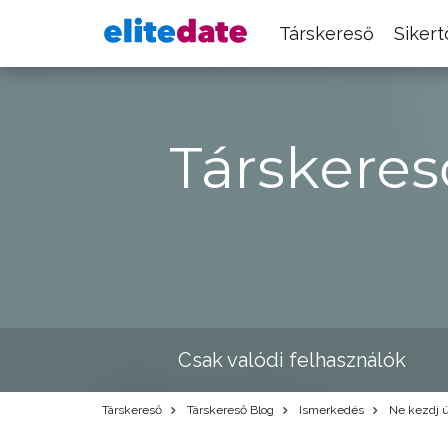
Társkereső
Siker
Társkeres
Csak valódi felhasználók
Társkereső
Társkereső Blog
Ismerkedés
Ne kezdj új