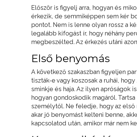
Először is figyelj arra, hogyan és mik
érkezik, de semmiképpen sem kér boc
pontot. Nem is lenne olyan rossz a kés
legalább kifogást ír, hogy néhány pe
megbeszélted. Az érkezés utáni azonn
Első benyomás
A következő szakaszban figyeljen part
tiszták-e vagy koszosak a ruhái, hogy
sminkje és haja. Az ilyen apróságok is 
hogyan gondoskodik magáról. Tartsa t
személytől. Ne feledje, hogy az első
akar jó benyomást kelteni benne, ak
kapcsolatod után, amikor már nem k