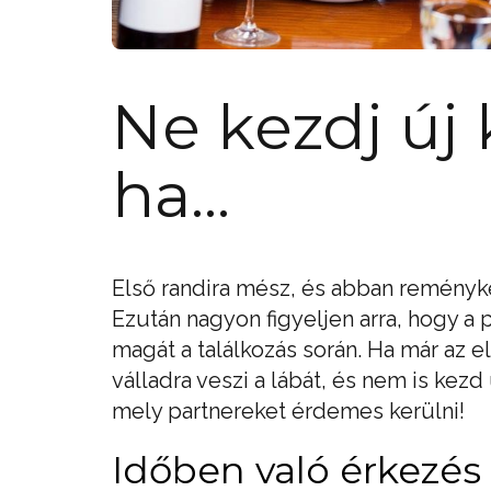
Ne kezdj új 
ha...
Első randira mész, és abban reményk
Ezután nagyon figyeljen arra, hogy a 
magát a találkozás során. Ha már az el
válladra veszi a lábát, és nem is ke
mely partnereket érdemes kerülni!
Időben való érkezés