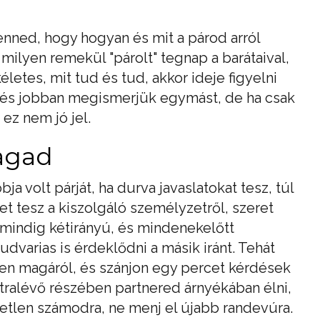
nned, hogy hogyan és mit a párod arról
y milyen remekül "párolt" tegnap a barátaival,
életes, mit tud és tud, akkor ideje figyelni
l és jobban megismerjük egymást, de ha csak
ez nem jó jel.
agad
ja volt párját, ha durva javaslatokat tesz, túl
 tesz a kiszolgáló személyzetről, szeret
mindig kétirányú, és mindenekelőtt
dvarias is érdeklődni a másik iránt. Tehát
jen magáról, és szánjon egy percet kérdések
tralévő részében partnered árnyékában élni,
etlen számodra, ne menj el újabb randevúra.