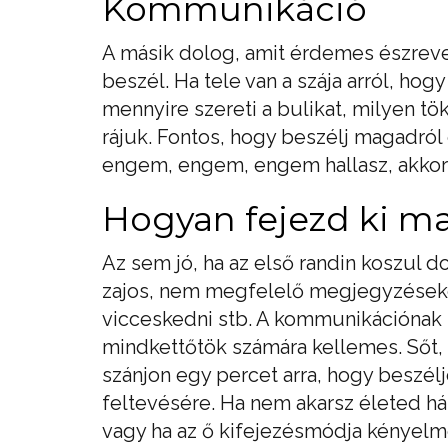
Kommunikáció
A másik dolog, amit érdemes észreve
beszél. Ha tele van a szája arról, hog
mennyire szereti a bulikat, milyen tök
rájuk. Fontos, hogy beszélj magadró
engem, engem, engem hallasz, akkor 
Hogyan fejezd ki m
Az sem jó, ha az első randin koszul dob
zajos, nem megfelelő megjegyzéseket
vicceskedni stb. A kommunikációnak 
mindkettőtök számára kellemes. Sőt, u
szánjon egy percet arra, hogy beszél
feltevésére. Ha nem akarsz életed há
vagy ha az ő kifejezésmódja kényelm