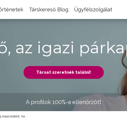
történetek
Társkereső Blog
Ügyfélszolgálat
ő, az igazi párka
Társat szeretnék találni!
A profilok 100%-a ellenőrzött
 kapcsolatot, ha...