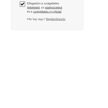
Elfogadom a szolgáltatás
feltételeit
, az
adatkezelést
és a
szolgáltatás nyújtását
Már tag vagy?
Bejelentkezés