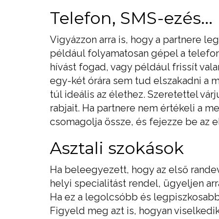
Telefon, SMS-ezés...
Vigyázzon arra is, hogy a partnere le
például folyamatosan gépel a telefo
hívást fogad, vagy például frissít va
egy-két órára sem tud elszakadni a m
túl ideális az élethez. Szeretettel v
rabjait. Ha partnere nem értékeli a me
csomagolja össze, és fejezze be az e
Asztali szokások
Ha beleegyezett, hogy az első rande
helyi specialitást rendel, ügyeljen ar
Ha ez a legolcsóbb és legpiszkosabb 
Figyeld meg azt is, hogyan viselkedi