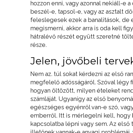
hozzon enni, vagy azonnal nekiáll-e a d
beszél-e, tapsol-e, vagy az asztalt 
feleslegesek ezek a banalitások, de e
megismerni, akkor arra is oda kell fig
hátralévő részét együtt szeretné tölt
része.
Jelen, jövőbeli terve
Nem az. túl sokat kérdezni az első r
megfelelő adósságáról. Szóval légy f
hogyan öltözött, milyen ételeket rend
számláját. Ugyanígy az első benyomás
egészséges egyénről van-e szó, vag
emberről. Itt is mérlegelni kell, ho
kapcsolatba lépni vagy sem. Az első 
illetőnek vannak-e anyagi problémái, 