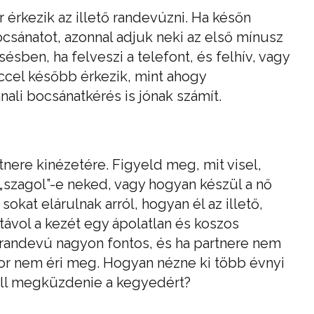
or érkezik az illető randevúzni. Ha későn
sánatot, azonnal adjuk neki az első mínusz
ésben, ha felveszi a telefont, és felhív, vagy
rccel később érkezik, mint ahogy
ali bocsánatkérés is jónak számít.
nere kinézetére. Figyeld meg, mit visel,
 „szagol”-e neked, vagy hogyan készül a nő
sokat elárulnak arról, hogyan él az illető,
ávol a kezét egy ápolatlan és koszos
 randevú nagyon fontos, és ha partnere nem
kor nem éri meg. Hogyan nézne ki több évnyi
ell megküzdenie a kegyedért?