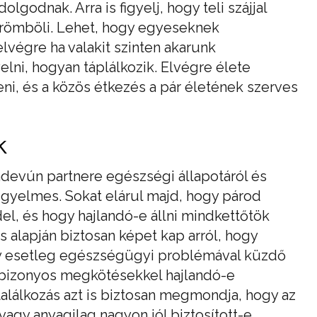
olgodnak. Arra is figyelj, hogy teli szájjal
dörömböli. Lehet, hogy egyeseknek
lvégre ha valakit szinten akarunk
yelni, hogyan táplálkozik. Elvégre élete
eni, és a közös étkezés a pár életének szerves
k
andevún partnere egészségi állapotáról és
igyelmes. Sokat elárul majd, hogy párod
el, és hogy hajlandó-e állni mindkettőtök
 alapján biztosan képet kap arról, hogy
y esetleg egészségügyi problémával küzdő
gy bizonyos megkötésekkel hajlandó-e
találkozás azt is biztosan megmondja, hogy az
vagy anyagilag nagyon jól biztosított-e.