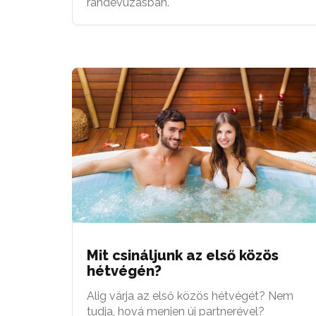
randevúzásban.
Mit csináljunk az első közös
hétvégén?
Alig várja az első közös hétvégét? Nem
tudja, hová menjen új partnerével?