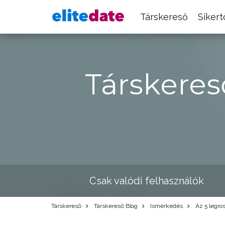
Társkereső
Siker
Társkeres
Csak valódi felhasználók
Társkereső
Társkereső Blog
Ismerkedés
Az 5 legros