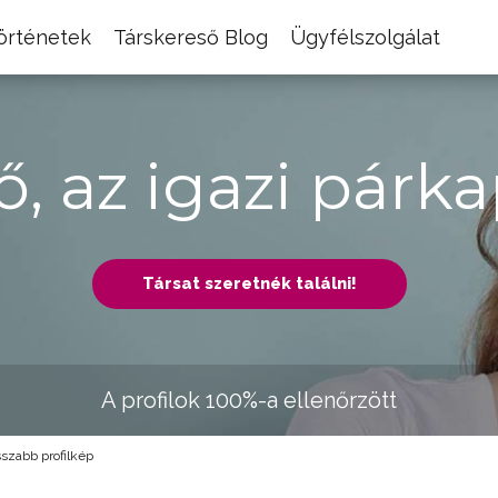
történetek
Társkereső Blog
Ügyfélszolgálat
ő, az igazi párka
Társat szeretnék találni!
A profilok 100%-a ellenőrzött
szabb profilkép