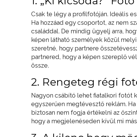
1. „Ki kicsoda?” Fotó
Csak te légy a profilfotóján. Ideális
Ha hozzáad egy csoportot, az nem szá
családdal. De mindig ügyelj arra, ho
képen látható személyek közül melyik
szeretné, hogy partnere összetévessz
partnered, hogy a képen szereplő vé
össze.
2. Rengeteg régi fot
Nagyon csábító lehet fiatalkori fotót
egyszerűen megtévesztő reklám. Ha 
biztosan nem fogja értékelni az őszin
hogy a megjelenéseden kívül mi másb