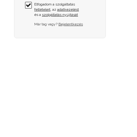
Elfogadom a szolgáltatás
feltételeit
, az
adatkezelést
és a
szolgáltatás nyújtását
Már tag vagy?
Bejelentkezés