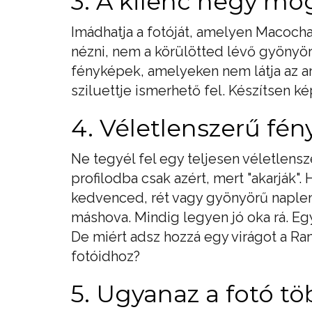
3. A kilenc hegy mög
Imádhatja a fotóját, amelyen Macocha 
nézni, nem a körülötted lévő gyönyör
fényképek, amelyeken nem látja az ar
sziluettje ismerhető fel. Készítsen k
4. Véletlenszerű fé
Ne tegyél fel egy teljesen véletlens
profilodba csak azért, mert "akarják"
kedvenced, rét vagy gyönyörű naplem
máshova. Mindig legyen jó oka rá. Egy
De miért adsz hozzá egy virágot a R
fotóidhoz?
5. Ugyanaz a fotó tö