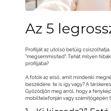
Az 5 legross
Profilját az utolsó betűig csiszolhatj
"megsemmisíted". Tehát milyen hibákat
profiljába?
A fotók az első, amit mindenki megnéz
beszédére. te is így vagy? A társkeres
Győződjön meg arról, hogy a fénykép
mobiltelefonján vagy számítógépén ta