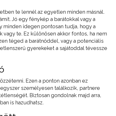
 esetben te lennél az egyetlen minden másnál.
mít. Jó egy fénykép a barátokkal vagy a
gy minden idegen pontosan tudja, hogy a
 vagy te. Ez különösen akkor fontos, ha nem
en téged a barátnőddel, vagy a potenciális
letlenszerű gyerekeket a sajátoddal tévessze
ó
 közzétenni. Ezen a ponton azonban ez
egyszer személyesen találkozik, partnere
tétlenségét. Biztosan gondolnak majd arra,
an is hazudhatsz.