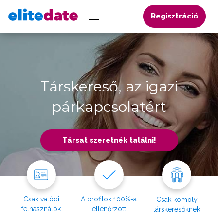
Regisztráció
Társkereső, az igazi
párkapcsolatért
Társat szeretnék találni!
Csak valódi
A profilok 100%-a
Csak komoly
felhasználók
ellenőrzött
társkeresőknek