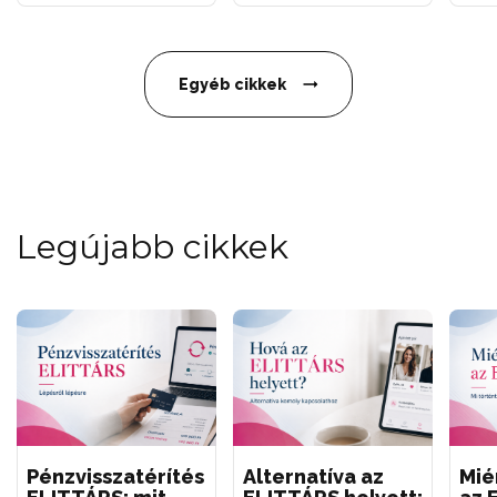
Egyéb cikkek
Legújabb cikkek
Pénzvisszatérítés
Alternatíva az
Mié