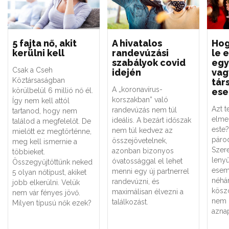
5 fajta nő, akit
A hivatalos
Hog
kerülni kell
randevúzási
le 
szabályok covid
egy
Csak a Cseh
idején
vag
Köztársaságban
tár
A „koronavírus-
körülbelül 6 millió nő él.
es
korszakban” való
Így nem kell attól
Azt t
randevúzás nem túl
tartanod, hogy nem
elme
ideális. A bezárt időszak
találod a megfelelőt. De
este?
nem túl kedvez az
mielőtt ez megtörténne,
párod
összejövetelnek,
meg kell ismernie a
Szere
azonban bizonyos
többieket.
lenyű
óvatossággal el lehet
Összegyűjtöttünk neked
esem
menni egy új partnerrel
5 olyan nőtípust, akiket
néhán
randevúzni, és
jobb elkerülni. Velük
kösz
maximálisan élvezni a
nem vár fényes jövő.
nem 
találkozást.
Milyen típusú nők ezek?
aznap