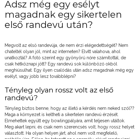
Adsz még egy esélyt
magadnak egy sikertelen
első randevú után?
Megvolt az első randevúja, de nem érzi elégedettségét? Nem
chateltél olyan jól, mint az interneten? Elvitt valahova, ahol
unatkoztál? A fotó szerint egy gyönyörű nőre számítottál, de
csak hétköznapi jött? Egy randevú sok különböző okból
meghiúsulhat. Egy ilyen csalódás után adsz magadnak még egy
esélyt, vagy jobb lesz továbblépni?
Tényleg olyan rossz volt az első
randevú?
Tényleg biztos benne, hogy az illető a kérdés nem neked szól??
Maga a környezet is keltheti a sikertelen randevú érzését.
Elmehettek együtt egy bowlingpályára, amit teljesen utáltok.
Meg akart lepni, és csak nem szerencsés volt, hogy rossz helyet
választott. Ha olyan helyen járt, ahol nem volt megfelelő,