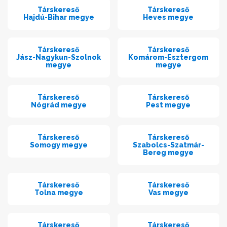
Társkereső
Társkereső
Hajdú-Bihar megye
Heves megye
Társkereső
Társkereső
Jász-Nagykun-Szolnok
Komárom-Esztergom
megye
megye
Társkereső
Társkereső
Nógrád megye
Pest megye
Társkereső
Társkereső
Somogy megye
Szabolcs-Szatmár-
Bereg megye
Társkereső
Társkereső
Tolna megye
Vas megye
Társkereső
Társkereső