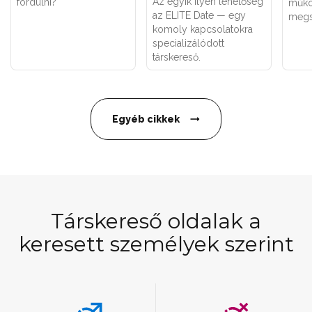
Az egyik ilyen lehetőség
fordulni?
műkö
az ELITE Date — egy
megs
komoly kapcsolatokra
specializálódott
társkereső.
Egyéb cikkek
Társkereső oldalak a
keresett személyek szerint