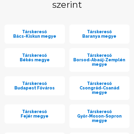
szerint
Társkereső
Társkereső
Bács-Kiskun megye
Baranya megye
Társkereső
Társkereső
Békés megye
Borsod-Abaúj-Zemplén
megye
Társkereső
Társkereső
Budapest Főváros
Csongrád-Csanád
megye
Társkereső
Társkereső
Fejér megye
Győr-Moson-Sopron
megye