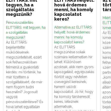
ELITTÁRS: mit
ELITTÁRS helyett:
az 
tegyen, ha a
hová érdemes
tör
szolgáltatás
menni, ha komoly
tár
megszűnik?
kapcsolatot
Miér
keres?
Pénzvisszatérítés
ELITT
Alternatíva az ELITTÁRS
ELITTÁRS: mit tegyen, ha
ismer
helyett: hová érdemes
a szolgáltatás
Az E
menni, ha komoly
megszűnik?
ismer
kapcsolatot keres?
Az ELITTÁRS
közé 
Az ELITTÁRS
bejelentette
számá
megszűnése sokak
működésének
komo
számára kellemetlen hír
megszüntetését, ezért
keres
lehet. Különösen
sok felhasználóban
felha
azoknak, akik nem gyors
felmerül a gyakorlati
szemé
lapozgatást, egyéjszakás
kérdés: mi történik, ha
partn
flörtöt vagy névtelen
már fizettem a
„kom
csevegést keresnek,
szolgáltatásért, de már
alka
hanem valódi
nem fogom tudni
alter
kapcsolatot. Jó hír, hogy
használni? Jogosult
azon
ha komoly társkeresőt
vagyok
azon
keres, léteznek
pénzvisszatérítésre? És
törté
alternatívák.
hová lehet egyáltalán
bejel