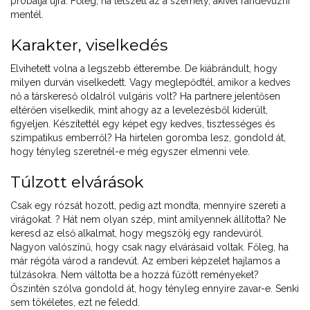
próbálja újra. Főleg, ha tetszett az a személy, akivel randevúzni
mentél.
Karakter, viselkedés
Elvihetett volna a legszebb étterembe. De kiábrándult, hogy
milyen durván viselkedett. Vagy meglepődtél, amikor a kedves
nő a társkereső oldalról vulgáris volt? Ha partnere jelentősen
eltérően viselkedik, mint ahogy az a levelezésből kiderült,
figyeljen. Készítettél egy képet egy kedves, tisztességes és
szimpatikus emberről? Ha hirtelen goromba lesz, gondold át,
hogy tényleg szeretnél-e még egyszer elmenni vele.
Túlzott elvárások
Csak egy rózsát hozott, pedig azt mondta, mennyire szereti a
virágokat. ? Hát nem olyan szép, mint amilyennek állította? Ne
keresd az első alkalmat, hogy megszökj egy randevúról.
Nagyon valószínű, hogy csak nagy elvárásaid voltak. Főleg, ha
már régóta várod a randevút. Az emberi képzelet hajlamos a
túlzásokra. Nem váltotta be a hozzá fűzött reményeket?
Őszintén szólva gondold át, hogy tényleg ennyire zavar-e. Senki
sem tökéletes, ezt ne feledd.