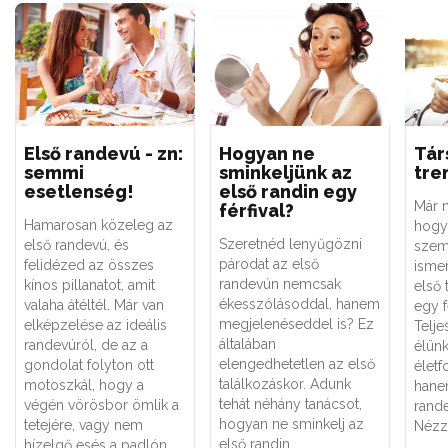
Első randevú - zn:
Hogyan ne
Tár
semmi
sminkeljünk az
tre
esetlenség!
első randin egy
Már n
férfival?
Hamarosan közeleg az
hogy
Szeretnéd lenyűgözni
első randevú, és
szem
párodat az első
felidézed az összes
isme
randevún nemcsak
kínos pillanatot, amit
első 
ékesszólásoddal, hanem
valaha átéltél. Már van
egy f
megjelenéseddel is? Ez
elképzelése az ideális
Telj
általában
randevúról, de az a
élün
elengedhetetlen az első
gondolat folyton ott
életf
találkozáskor. Adunk
motoszkál, hogy a
hane
tehát néhány tanácsot,
végén vörösbor ömlik a
rande
hogyan ne sminkelj az
tetejére, vagy nem
Nézz
első randin.
hízelgő esés a padlón.