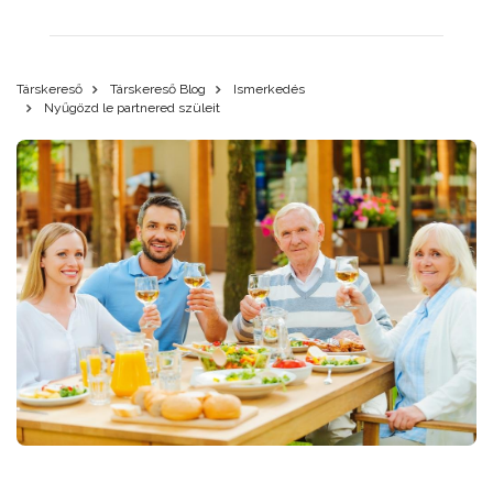
Társkereső
Társkereső Blog
Ismerkedés
Nyűgözd le partnered szüleit