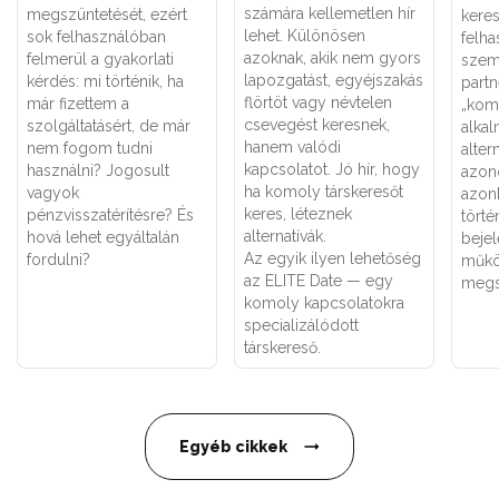
számára kellemetlen hír
megszüntetését, ezért
keres
lehet. Különösen
sok felhasználóban
felha
azoknak, akik nem gyors
felmerül a gyakorlati
szemé
lapozgatást, egyéjszakás
kérdés: mi történik, ha
partn
flörtöt vagy névtelen
már fizettem a
„kom
csevegést keresnek,
szolgáltatásért, de már
alka
hanem valódi
nem fogom tudni
alter
kapcsolatot. Jó hír, hogy
használni? Jogosult
azon
ha komoly társkeresőt
vagyok
azon
keres, léteznek
pénzvisszatérítésre? És
törté
alternatívák.
hová lehet egyáltalán
bejel
Az egyik ilyen lehetőség
fordulni?
műkö
az ELITE Date — egy
megs
komoly kapcsolatokra
specializálódott
társkereső.
Egyéb cikkek