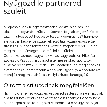
Nyűgözd le partnered
szüleit
A kapcsolat egyik legstresszesebb időszaka az, amikor
találkoztok egymás szüleivel. Kedvelni fognak engem? Mondok
valami hülyeséget? Kedvesek leszünk egymáshoz? Bármilyen
életkorú is, kedvence szüleinek első találkozása egyszerűen
stresszes. Minden lehetséges. Kezdje szépen elölről. Tudjon
meg minden lényeges információt a szüleiről.
Gondolkodásmód, legyen az vallási vagy politikai. Étkezési
szokások. Vázoljuk nagyjából a természetüket: sportolók,
olvasók, spiritiszták...? Például, ha vegánok, tudd meg ennek az
életmódnak a legfontosabb alapelveit. Ugyanígy a sportolókkal
mondják meg, mit csinálnak, melyik klubot támogatják? ...
Öltözz a stílusodnak megfelelően
Ha mindig is fémes voltál, és kedvesed szülei soha nem hagyják
el a házat nyakkendő és tökéletesen összehangolt öltöny nélkül,
ne rohanjon hasonló dolgokat vásárolni. Öltözz úgy, hogy jól