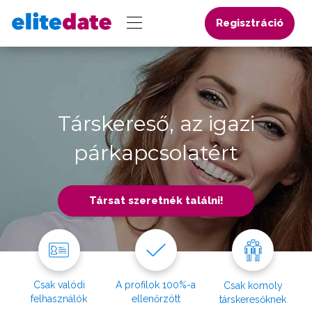
Regisztráció
Társkereső, az igazi
párkapcsolatért
Társat szeretnék találni!
Csak valódi
A profilok 100%-a
Csak komoly
felhasználók
ellenőrzött
társkeresőknek