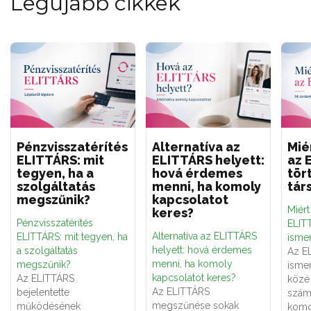
Legújabb cikkek
Pénzvisszatérítés
Alternatíva az
Mié
ELITTÁRS: mit
ELITTÁRS helyett:
az 
tegyen, ha a
hová érdemes
tör
szolgáltatás
menni, ha komoly
tár
megszűnik?
kapcsolatot
Miér
keres?
Pénzvisszatérítés
ELITT
Alternatíva az ELITTÁRS
ELITTÁRS: mit tegyen, ha
ismer
helyett: hová érdemes
a szolgáltatás
Az E
menni, ha komoly
megszűnik?
ismer
kapcsolatot keres?
Az ELITTÁRS
közé 
Az ELITTÁRS
bejelentette
számá
megszűnése sokak
működésének
komo