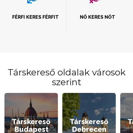
FÉRFI KERES FÉRFIT
NŐ KERES NŐT
Társkereső oldalak városok
szerint
Társkereső
Társkereső
T
Budapest
Debrecen