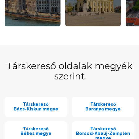
Társkereső oldalak megyék
szerint
Társkereső
Társkereső
Bács-Kiskun megye
Baranya megye
Társkereső
Társkereső
Békés megye
Borsod-Abaúj-Zemplén
megye