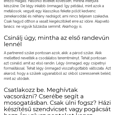
érezd magad. Hasonló elveket kövessen, mintha interjúra
készülne. De légy inkább önmagad. Így például, mint azok a
metálosok, vegyél egy klasszikus fekete pólót kedvenc
zenekaroddal és néhány nadrágot, ami nincs teljesen szakadva.
Csak hagyd otthon a vasalt kiegészítőket erre az időre. Alapvető
tanács: ne vigyük túlzásba semmit. Akárhogy is.
Csinálj úgy, mintha az első randevún
lennél
A partnered szülei pontosan azok, akik: a párod szülei. Akik
melletted nevelték a csodálatos teremtményt. Tehát pontosan
azt csináld, amit az első randin. Légy önmagad, egy csipetnyi
formalitással. Tehát légy önmagad visszafogottabb változata. Azt
akarod, hogy a szüleik ugyanabból az okból szeressenek beléd,
mint az utódaik.
Csatlakozz be. Meghívtak
vacsorázni? Cserébe segít a
mosogatásban. Csak ülni fogsz? Házi
készítésű szendvicset vagy pogácsát