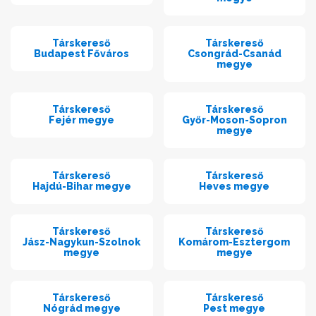
Társkereső
Társkereső
Budapest Főváros
Csongrád-Csanád
megye
Társkereső
Társkereső
Fejér megye
Győr-Moson-Sopron
megye
Társkereső
Társkereső
Hajdú-Bihar megye
Heves megye
Társkereső
Társkereső
Jász-Nagykun-Szolnok
Komárom-Esztergom
megye
megye
Társkereső
Társkereső
Nógrád megye
Pest megye