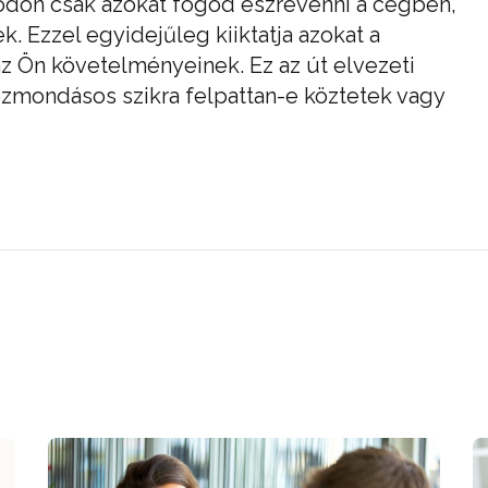
 módon csak azokat fogod észrevenni a cégben,
 Ezzel egyidejűleg kiiktatja azokat a
z Ön követelményeinek. Ez az út elvezeti
özmondásos szikra felpattan-e köztetek vagy