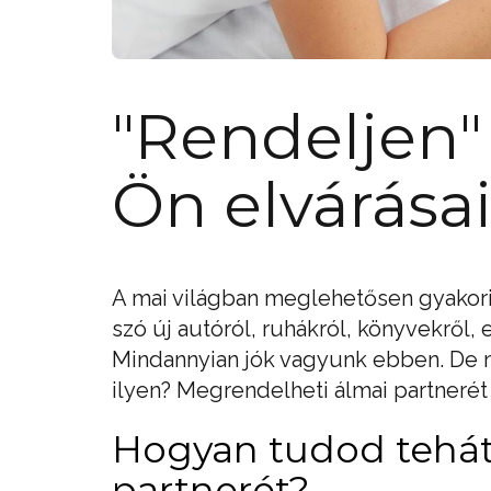
"Rendeljen"
Ön elvárásai
A mai világban meglehetősen gyakori
szó új autóról, ruhákról, könyvekről, 
Mindannyian jók vagyunk ebben. De m
ilyen? Megrendelheti álmai partneré
Hogyan tudod tehá
partnerét?