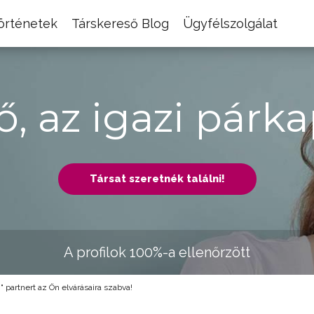
történetek
Társkereső Blog
Ügyfélszolgálat
ő, az igazi párka
Társat szeretnék találni!
A profilok 100%-a ellenőrzött
 partnert az Ön elvárásaira szabva!