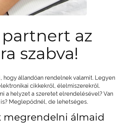
 partnert az
ra szabva!
, hogy állandóan rendelnek valamit. Legyen
elektronikai cikkekről, élelmiszerekről.
i a helyzet a szeretet elrendelésével? Van
t is? Meglepődnél, de lehetséges.
t megrendelni álmaid