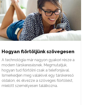
Hogyan flörtöljünk szövegesen
A technológia már nagyon gyakori része a
modern társkeresésnek. Megmutatjuk,
hogyan tud flörtölni csak a telefonjával.
Ismerkedjen meg valakivel egy társkereső
oldalon, és élvezze a szöveges flörtölést,
mielőtt személyesen találkozna.