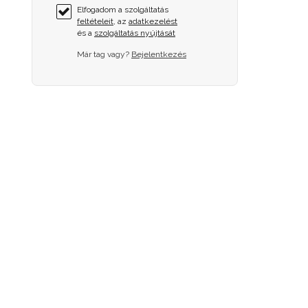
Elfogadom a szolgáltatás
feltételeit
, az
adatkezelést
és a
szolgáltatás nyújtását
Már tag vagy?
Bejelentkezés