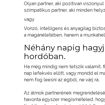
Olyan partner, aki pozitívan viszonyul
szimpatikus partner, aki minden hel
vagy
Vonzó, intelligens és anyagilag bizto
a magánéletében, hanem a munkahely
Néhány napig hagyja
hordóban.
Ha még mindig nem tetszik valamit, f
nap lefekvés előtt, vagy mondd el m
nem fog leesni az égből, ne várj rá.
Az álmok partnerének megrendeléséne
havonta egyszer megismételed, hogy v