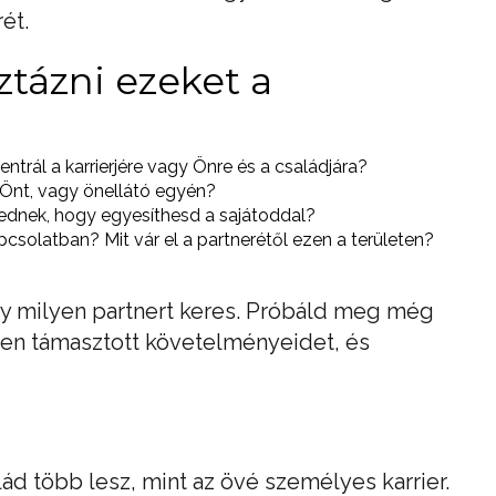
ét.
ztázni ezeket a
ntrál a karrierjére vagy Önre és a családjára?
a Önt, vagy önellátó egyén?
erednek, hogy egyesíthesd a sajátoddal?
solatban? Mit vár el a partnerétől ezen a területen?
gy milyen partnert keres. Próbáld meg még
ben támasztott követelményeidet, és
lád több lesz, mint az övé személyes karrier.