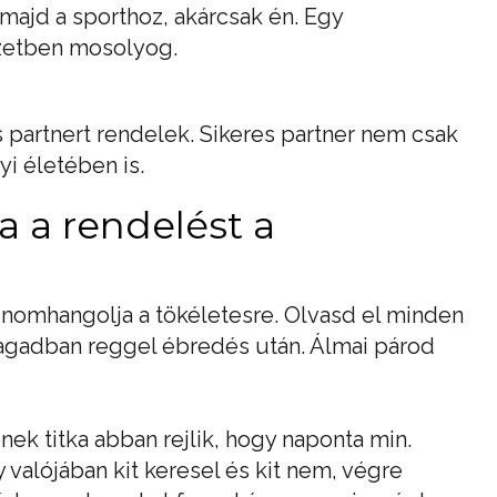
 majd a sporthoz, akárcsak én. Egy
yzetben mosolyog.
s partnert rendelek. Sikeres partner nem csak
i életében is.
 a rendelést a
inomhangolja a tökéletesre. Olvasd el minden
agadban reggel ébredés után. Álmai párod
k titka abban rejlik, hogy naponta min.
alójában kit keresel és kit nem, végre