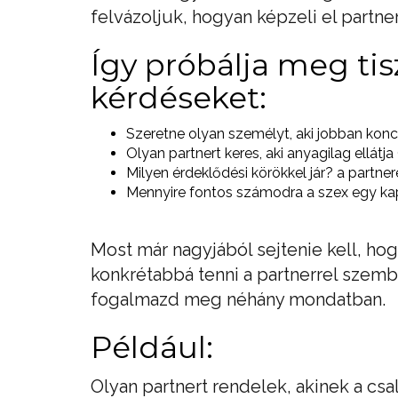
felvázoljuk, hogyan képzeli el partner
Így próbálja meg tis
kérdéseket:
Szeretne olyan személyt, aki jobban konce
Olyan partnert keres, aki anyagilag ellátj
Milyen érdeklődési körökkel jár? a partn
Mennyire fontos számodra a szex egy kapc
Most már nagyjából sejtenie kell, ho
konkrétabbá tenni a partnerrel szem
fogalmazd meg néhány mondatban.
Például:
Olyan partnert rendelek, akinek a csa