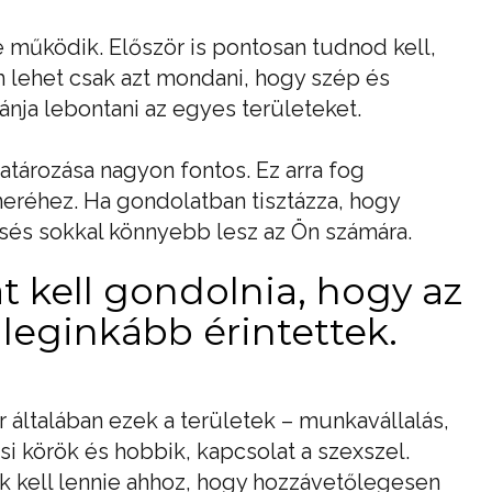
e működik. Először is pontosan tudnod kell,
 lehet csak azt mondani, hogy szép és
ánja lebontani az egyes területeket.
ározása nagyon fontos. Ez arra fog
neréhez. Ha gondolatban tisztázza, hogy
resés sokkal könnyebb lesz az Ön számára.
át kell gondolnia, hogy az
 leginkább érintettek.
r általában ezek a területek – munkavállalás,
i körök és hobbik, kapcsolat a szexszel.
 kell lennie ahhoz, hogy hozzávetőlegesen