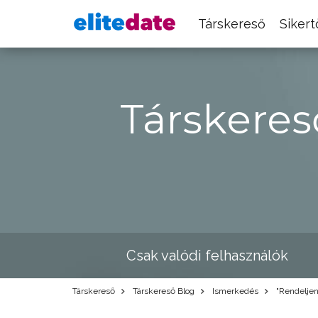
Társkereső
Siker
Társkeres
Csak valódi felhasználók
Társkereső
Társkereső Blog
Ismerkedés
"Rendeljen"