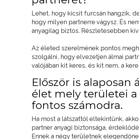
Lehet, hogy kicsit furcsán hangzik, d
hogy milyen partnerre vágysz. És nem
anyagilag biztos. Részletesebben kív
Az életed szerelmének pontos meghat
szolgálni, hogy elvezetjen álmai part
valójában kit keres, és kit nem, a ke
Először is alaposan 
élet mely területei a
fontos számodra.
Ha most a látszattól eltekintünk, akko
partner anyagi biztonsága, érdeklődés
Ennek a négy területnek elegendőnek