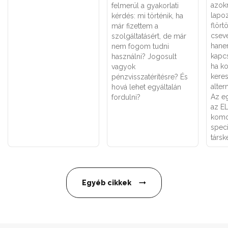
azok
felmerül a gyakorlati
lapoz
kérdés: mi történik, ha
flört
már fizettem a
csev
szolgáltatásért, de már
hane
nem fogom tudni
kapcs
használni? Jogosult
ha k
vagyok
keres
pénzvisszatérítésre? És
alter
hová lehet egyáltalán
Az eg
fordulni?
az E
komo
speci
társk
Egyéb cikkek