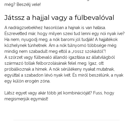
még? Beszélj vele!
Játssz a hajjal vagy a fülbevalóval
A nadrágzsebekhez hasonlóan a hajnak is van hatása.
Észrevetted már, hogy milyen szexi tud lenni egy női nyak íve?
Ha nem, nyugodj meg, a nők baromi jól tudják! A hajjátékok
közhelynek tűnhetnek. Ám a nők túlnyomó többsége még
mindig nem szabadult meg ettől a „rossz szokástól”!
A szőrzet vagy fülbevaló állandó igazítása az állatvilágból
származó tollak felborzolásának felel meg. Igaz, ott
próbálkoznak a hímek. A nők sérülékeny nyakat mutatnak,
egyúttal a szabadon lévő nyak ívét. És miről beszélünk, a nyak
egy külön erogén zóna.
Látsz egyet vagy akár több jel kombinációját? Fuss, hogy
megismerjük egymást!