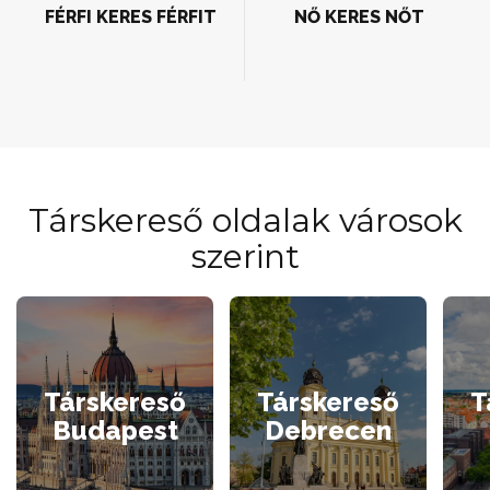
FÉRFI KERES FÉRFIT
NŐ KERES NŐT
Társkereső oldalak városok
szerint
Társkereső
Társkereső
T
Budapest
Debrecen