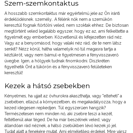
Szem-szemkontaktus
A hosszabb szemkontaktus már egyértelmű jele az Ön iránti
érdeklődésnek. személy.. A félénk nők nem a szemükön
keresztül fognak flörtölni veled, nem szoktak ehhez. De biztosan
megtörtént veled legalább egyszer, hogy ez az, ami felkeltette a
figyelmét egy emberben. Közvetlenül és kifejezetten rád néz.
Vagy az a benyomásod, hogy valaki néz rád, de te nem látsz
senkit? Nézz körül, hátha valamelyik nő túl magasra tartja a
kéztükröt, vagy nem bámul-e figyelmesen a fényvisszaverő
üvegbe. Igen, a hölgyek tudnak finomkodni. Diszkréten
figyelhetik Önt a tükörön és a fényvisszaverő felületeken
keresztül!
Kezek a hátsó zsebekben
Kényelmes, ha ujjait az övhurokra akaszthatja, vagy "elteheti" a
zsebében, ellazul a környezetben, és megakadályozza, hogy a
kezed idegesen repkedjen. Túl egyszerűen hangzik?
Természetesen nem minden nő, aki zsebre teszi a kezét,
feltétlenül akar téged. De ha már beszélnek veled, vagy
állandóan rád néznek, a hátsó zsebükben lévő kezek jó jel.
Tudat alatt a fenekére mutat. Ami elméletileg érdekel. Mire vársz