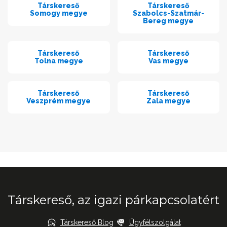
Társkereső
Társkereső
Somogy megye
Szabolcs-Szatmár-
Bereg megye
Társkereső
Társkereső
Tolna megye
Vas megye
Társkereső
Társkereső
Veszprém megye
Zala megye
Társkereső, az igazi párkapcsolatért
Társkereső Blog
Ügyfélszolgálat