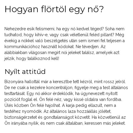
Hogyan flörtöl egy nő?
Nehezedre esik felismerni, ha egy nő kedvel téged? Soha nem
tudhatod, hogy kihív-e, vagy csak véletlenül feléd pillant? Még
évekig a nőkkel való beszélgetés után sem ismeri fel teljesen a
kommunikációhoz használt kódokat. Ne tévedjen. Az
alábbiakban világosan megírt női jeleket találsz, amelyek azt
jelzik, hogy találkoznod kell!
Nyílt attitűd
Bizonyára hallottál már a keresztbe tett kézről, mint rossz jelről.
De ne csak a kezekre koncentráljon, figyelje meg a test általános
testtartását. Egy nő akkor érdeklődik, ha úgynevezett nyitott
pozíciót foglal el. Ön felé néz, vagy kissé oldalra van fordítva.
Ülés közben Ön felé hajolhat. A karja pedig ellazult, nem a
testéhez nyomódik. Az általános laza hozzáállás jólétet,
biztonságérzetet és gondtalanságot közvetít. Ha közvetlenül az
Ön irányába nyílik, és nem csak általában, keressen más jeleket.