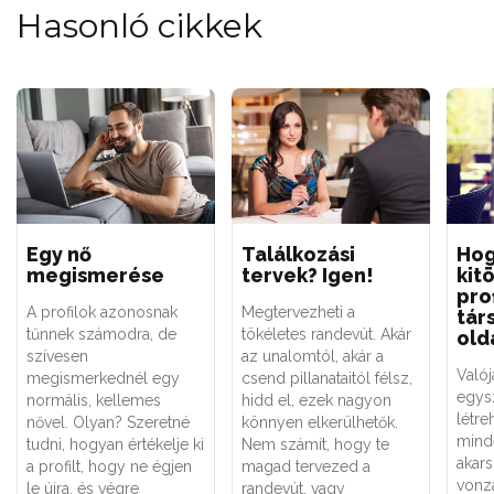
Hasonló cikkek
Egy nő
Találkozási
Hog
megismerése
tervek? Igen!
kit
pro
A profilok azonosnak
Megtervezheti a
tár
tűnnek számodra, de
tökéletes randevút. Akár
old
szívesen
az unalomtól, akár a
Való
megismerkednél egy
csend pillanataitól félsz,
egysz
normális, kellemes
hidd el, ezek nagyon
létre
nővel. Olyan? Szeretné
könnyen elkerülhetők.
mind
tudni, hogyan értékelje ki
Nem számít, hogy te
akars
a profilt, hogy ne égjen
magad tervezed a
vonz
le újra, és végre
randevút, vagy