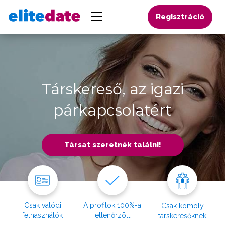
Regisztráció
Társkereső, az igazi
párkapcsolatért
Társat szeretnék találni!
Csak valódi
A profilok 100%-a
Csak komoly
felhasználók
ellenőrzött
társkeresőknek