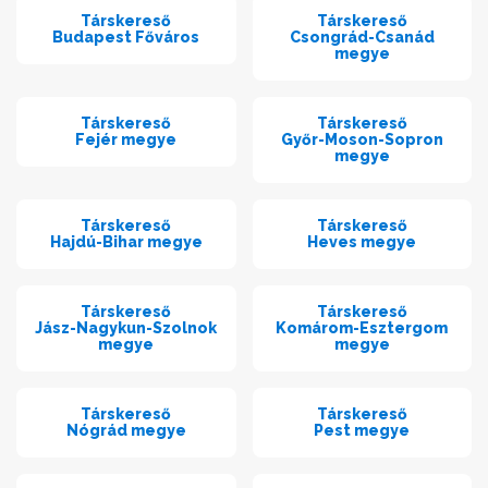
Társkereső
Társkereső
Budapest Főváros
Csongrád-Csanád
megye
Társkereső
Társkereső
Fejér megye
Győr-Moson-Sopron
megye
Társkereső
Társkereső
Hajdú-Bihar megye
Heves megye
Társkereső
Társkereső
Jász-Nagykun-Szolnok
Komárom-Esztergom
megye
megye
Társkereső
Társkereső
Nógrád megye
Pest megye