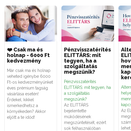
❤️ Csak ma és
Pénzvisszatérítés
Alt
holnap - 6000 Ft
ELITTÁRS: mit
ELI
kedvezmény
tegyen, ha a
hov
szolgáltatás
men
Már csak ma és holnap
megszűnik?
kap
veheted igénybe 6000
ker
Pénzvisszatérítés
Ft-os kedvezményünket
Alter
ELITTÁRS: mit tegyen, ha
éves prémium tagság
hely
a szolgáltatás
vásárlása esetén!
menn
megszűnik?
Érdekel, kikkel
kapcs
Az ELITTÁRS
ismerkedhetsz a
Az E
bejelentette
környékeden? Akkor
megs
működésének
eljött a te időd!
számá
megszüntetését, ezért
lehe
sok felhasználóban