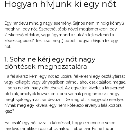
Hogyan hívjunk ki egy nőt
Egy randevú mindig nagy esemény. Sajnos nem mindig könnyű
meghívni egy nőt. Szeretnél több nővel megismerkedni egy
társkereső oldalon, vagy úgymond az utcán fejlesztenéd a
képességeidet? Tekintse meg 3 tippet, hogyan hívjon fel egy
nőt.
1. Soha ne kérj egy nőt nagy
döntések meghozatalára
Ha fel akarsz kérni egy nőt az utcára, felkeresni egy osztálytársat
vagy kollégát, vagy lényegében bárhol, ahol csak találod magad
– soha ne kérj nagy döntéseket. Az egyetlen kivétel a társkereső
oldalak, amelyek közvetlenül arra vannak programozva, hogy
meghívják egymást randevúzni. De még ott is nagyobb eséllyel
hívnak meg egy kávéra, egy nem kötelező érvényű találkozóra,
igaz?
Ha "csali" egy nőt azzal a kérdéssel, hogy elmenne-e veled
randevúzni, akkor rosszul csinálod. Lebontani. És ne függj