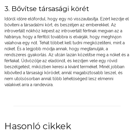
3. Bővítse társasági körét
Időről időre előfordul, hogy egy nő visszautasítja. Ezért kezdje el
bővíteni a társadalmi kört, és beszéljen az emberekkel. Az
introvertált nőkhöz képest az introvertált férfinak megvan az a
hátránya, hogy a férfitól továbbra is elvárják, hogy meghívjon
valahova egy nőt. Tehát többet kell tudni megközelíteni, mint a
nőket. És a legjobb módja annak, hogy megtanulják, a
rendszeres gyakorlás. Az utcán lazán közelítse meg a nőket és a
férfiakat. Üdvözölje az eladónőt, és kezdjen vele egy rövid
beszélgetést, miközben keresi a kívánt terméket. Minél jobban
kibővíted a társasági körödet, annál magabiztosabb leszel, és
nem utolsósorban annál több lehetőséged lesz elmenni
valakivel arra a randevúra.
Hasonló cikkek