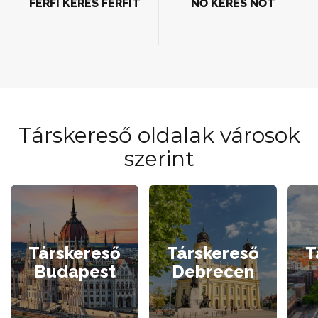
FÉRFI KERES FÉRFIT
NŐ KERES NŐT
Társkereső oldalak városok
szerint
Társkereső
Társkereső
T
Budapest
Debrecen