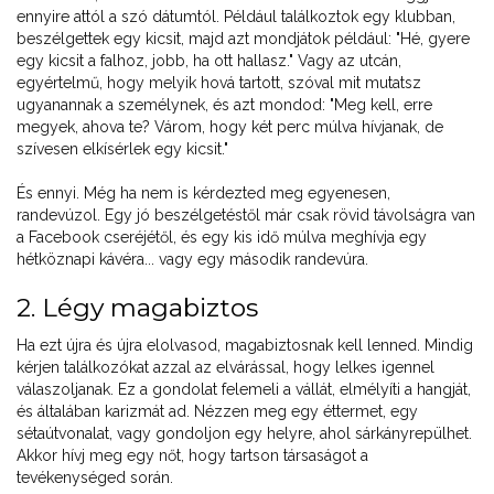
ennyire attól a szó dátumtól. Például találkoztok egy klubban,
beszélgettek egy kicsit, majd azt mondjátok például: "Hé, gyere
egy kicsit a falhoz, jobb, ha ott hallasz." Vagy az utcán,
egyértelmű, hogy melyik hová tartott, szóval mit mutatsz
ugyanannak a személynek, és azt mondod: "Meg kell, erre
megyek, ahova te? Várom, hogy két perc múlva hívjanak, de
szívesen elkísérlek egy kicsit."
És ennyi. Még ha nem is kérdezted meg egyenesen,
randevúzol. Egy jó beszélgetéstől már csak rövid távolságra van
a Facebook cseréjétől, és egy kis idő múlva meghívja egy
hétköznapi kávéra... vagy egy második randevúra.
2. Légy magabiztos
Ha ezt újra és újra elolvasod, magabiztosnak kell lenned. Mindig
kérjen találkozókat azzal az elvárással, hogy lelkes igennel
válaszoljanak. Ez a gondolat felemeli a vállát, elmélyíti a hangját,
és általában karizmát ad. Nézzen meg egy éttermet, egy
sétaútvonalat, vagy gondoljon egy helyre, ahol sárkányrepülhet.
Akkor hívj meg egy nőt, hogy tartson társaságot a
tevékenységed során.