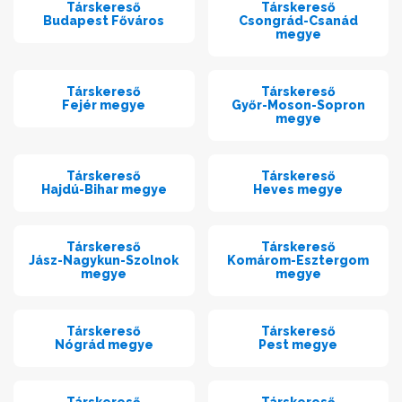
Társkereső
Társkereső
Budapest Főváros
Csongrád-Csanád
megye
Társkereső
Társkereső
Fejér megye
Győr-Moson-Sopron
megye
Társkereső
Társkereső
Hajdú-Bihar megye
Heves megye
Társkereső
Társkereső
Jász-Nagykun-Szolnok
Komárom-Esztergom
megye
megye
Társkereső
Társkereső
Nógrád megye
Pest megye