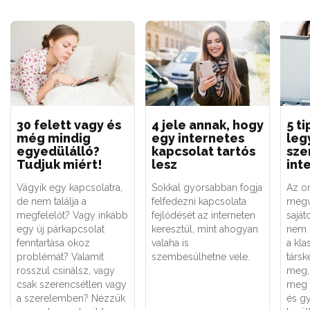
30 felett vagy és
4 jele annak, hogy
5 t
még mindig
egy internetes
leg
egyedülálló?
kapcsolat tartós
sze
Tudjuk miért!
lesz
int
Vágyik egy kapcsolatra,
Sokkal gyorsabban fogja
Az o
de nem találja a
felfedezni kapcsolata
megv
megfelelőt? Vagy inkább
fejlődését az interneten
saját
egy új párkapcsolat
keresztül, mint ahogyan
nem 
fenntartása okoz
valaha is
a kla
problémát? Valamit
szembesülhetne vele.
társk
rosszul csinálsz, vagy
meg,
csak szerencsétlen vagy
meg 
a szerelemben? Nézzük
és g