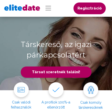
Regisztráció
Társkereső, az igazi
párkapcsolatért
Társat szeretnék találni!
Csak valódi
A profilok 100%-a
Csak komoly
felhasználók
ellenőrzött
társkeresőknek