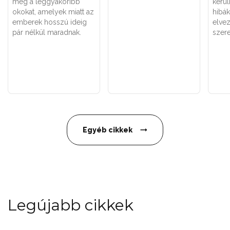
meg a leggyakoribb
kerül
okokat, amelyek miatt az
hibák
emberek hosszú ideig
elvez
pár nélkül maradnak.
szere
Egyéb cikkek
Legújabb cikkek