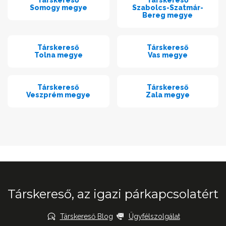
Társkereső
Társkereső
Somogy megye
Szabolcs-Szatmár-
Bereg megye
Társkereső
Társkereső
Tolna megye
Vas megye
Társkereső
Társkereső
Veszprém megye
Zala megye
Társkereső, az igazi párkapcsolatért
Társkereső Blog
Ügyfélszolgálat