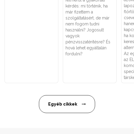
felmerül a gyakorlati
lapoz
kérdés: mi történik, ha
flört
már fizettem a
csev
szolgáltatásért, de már
hane
nem fogom tudni
kapcs
használni? Jogosult
ha k
vagyok
keres
pénzvisszatérítésre? És
alter
hová lehet egyáltalán
Az eg
fordulni?
az E
komo
speci
társk
Egyéb cikkek