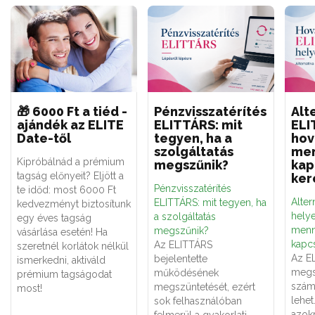
🎁 6000 Ft a tiéd -
Pénzvisszatérítés
Alt
ajándék az ELITE
ELITTÁRS: mit
ELI
Date-től
tegyen, ha a
hov
szolgáltatás
men
Kipróbálnád a prémium
megszűnik?
kap
tagság előnyeit? Eljött a
ker
Pénzvisszatérítés
te időd: most 6000 Ft
Alter
ELITTÁRS: mit tegyen, ha
kedvezményt biztosítunk
hely
a szolgáltatás
egy éves tagság
menn
megszűnik?
vásárlása esetén! Ha
kapcs
Az ELITTÁRS
szeretnél korlátok nélkül
Az E
bejelentette
ismerkedni, aktiváld
megs
működésének
prémium tagságodat
számá
megszüntetését, ezért
most!
lehe
sok felhasználóban
azok