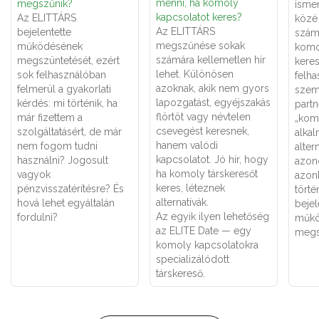
menni, ha komoly
megszűnik?
ismer
kapcsolatot keres?
Az ELITTÁRS
közé 
Az ELITTÁRS
bejelentette
számá
megszűnése sokak
működésének
komo
számára kellemetlen hír
megszüntetését, ezért
keres
lehet. Különösen
sok felhasználóban
felha
azoknak, akik nem gyors
felmerül a gyakorlati
szemé
lapozgatást, egyéjszakás
kérdés: mi történik, ha
partn
flörtöt vagy névtelen
már fizettem a
„kom
csevegést keresnek,
szolgáltatásért, de már
alka
hanem valódi
nem fogom tudni
alter
kapcsolatot. Jó hír, hogy
használni? Jogosult
azon
ha komoly társkeresőt
vagyok
azon
keres, léteznek
pénzvisszatérítésre? És
törté
alternatívák.
hová lehet egyáltalán
bejel
Az egyik ilyen lehetőség
fordulni?
műkö
az ELITE Date — egy
megs
komoly kapcsolatokra
specializálódott
társkereső.