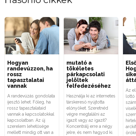
Hogyan
mutató a
Els
randevúzzon, ha
tökéletes
Hog
rossz
párkapcsolati
sik
tapasztalatai
jelöltek
átt
vannak
felfedezéséhez
Az el
A randevúzás gondolata
Használja ki az internetes
lottó
ijesztő lehet. Főleg, ha
társkereső nyújtotta
szám
rossz tapasztalataid
előnyöket. Szeretnéd
visel
vannak a kapcsolatokkal
végre megtalálni az
szem
kapcsolatban. Az új
igazit vagy az igazit?
hirte
szerelem lehetősége
Koncentrálj erre a négy
arcki
mellett mindig ott van a
jelre, és nem hagyod ki.
örök