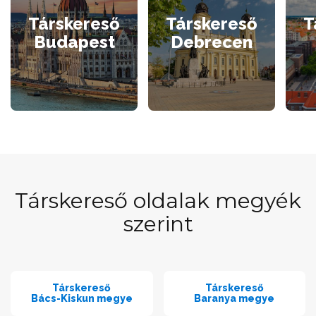
Társkereső
Társkereső
T
Budapest
Debrecen
Társkereső oldalak megyék
szerint
Társkereső
Társkereső
Bács-Kiskun megye
Baranya megye