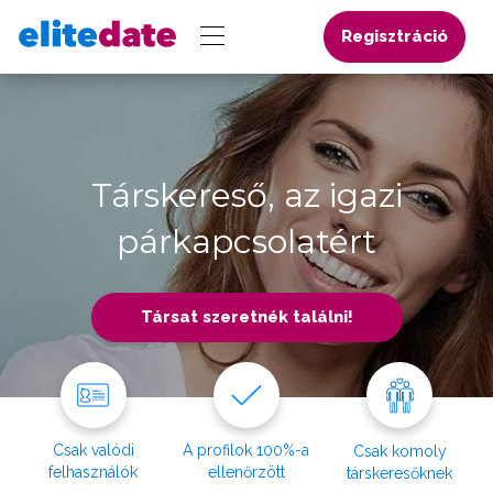
Regisztráció
Társkereső, az igazi
párkapcsolatért
Társat szeretnék találni!
Csak valódi
A profilok 100%-a
Csak komoly
felhasználók
ellenőrzött
társkeresőknek