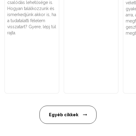
csalódás lehetősége is.
vélet
Hogyan találkozzunk és
gyak
ismerkedjünk akkor is, ha
arra,
a tudatalatti félelem
megf
visszatart? Gyere, lépj túl
geszt
rajta.
megb
Egyéb cikkek