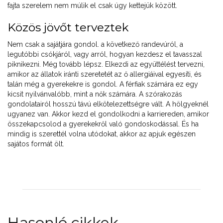
fajta szerelem nem múlik el csak úgy kettejük között.
Közös jövőt terveztek
Nem csak a sajátjára gondol. a következő randevúról, a
legutóbbi csókjáról, vagy arról, hogyan kezdesz el tavasszal
piknikezni. Még tovább lépsz. Elkezdi az együttélést tervezni,
amikor az állatok iránti szeretetét az ő allergiáival egyesíti, és
talán még a gyerekekre is gondol. A férfiak számára ez egy
kicsit nyilvánvalóbb, mint a nők számára. A szórakozás
gondolatairól hosszú távú elkötelezettségre vált. A hölgyeknél
ugyanez van. Akkor kezd el gondolkodni a karriereden, amikor
összekapcsolod a gyerekekről való gondoskodással. És ha
mindig is szerettél volna utódokat, akkor az apjuk egészen
sajátos formát ölt.
Hasonló cikkek