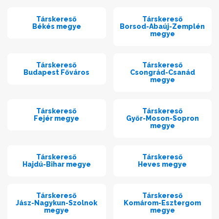
Társkereső
Társkereső
Békés megye
Borsod-Abaúj-Zemplén
megye
Társkereső
Társkereső
Budapest Főváros
Csongrád-Csanád
megye
Társkereső
Társkereső
Fejér megye
Győr-Moson-Sopron
megye
Társkereső
Társkereső
Hajdú-Bihar megye
Heves megye
Társkereső
Társkereső
Jász-Nagykun-Szolnok
Komárom-Esztergom
megye
megye