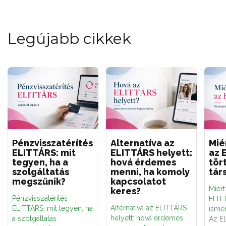
Legújabb cikkek
Pénzvisszatérítés
Alternatíva az
Mié
ELITTÁRS: mit
ELITTÁRS helyett:
az 
tegyen, ha a
hová érdemes
tör
szolgáltatás
menni, ha komoly
tár
megszűnik?
kapcsolatot
Miér
keres?
Pénzvisszatérítés
ELITT
Alternatíva az ELITTÁRS
ELITTÁRS: mit tegyen, ha
ismer
helyett: hová érdemes
a szolgáltatás
Az E