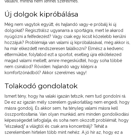
vállalni, mintha nem lennél szerelmes.
Új dolgok kipróbálása
Még nem vagytok együtt, és hajlandó vagy-e próbálj ki új
dolgokat? Regisztrálsz ugyanarra a sportágra, mert le akarod
nyűgözni a felfedezést? Vagy csak egy kicsit közelebb kerülni
hozzájuk? Problémája van valami új kipróbálásával, még akkor is,
ha már elkezdett rendszeresen találkozni? Elmész a kedvenc
éttermükbe, folytatod ezt a sportot, esetleg újra elkötelezed
magad valami mellett, amire megesküdtél, hogy soha többé
nem csinálod? Röviden: hajlandó vagy kilépni a
komfortzónádból? Akkor szerelmes vagy!
Tolakodó gondolatok
Ismert tény, hogy ha valaki igazán tetszik, nem tud gondolni rá.
De ez az igazán mély szerelem gyakorlatilag nem engedi, hogy
másra gondolj. És akkor sem, ha tényleg valami másra kell
összpontosítania. Van olyan munkád, ami minden gondolkodási
képességedet lefoglalja, és soha nem okozott problémát, hogy
"elszakadj" a világtól és csak arra koncentrálj? Tehát a
szerelemben hirtelen több mint nehéz. A jó hír az, hogy ez a