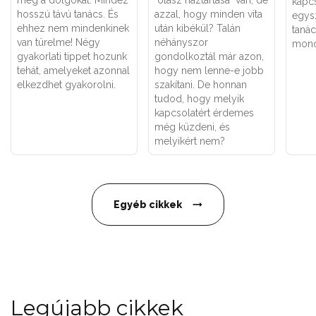
meg a dolgokat. Mindez
"olasz háztartása" van, de
kapc
hosszú távú tanács. És
azzal, hogy minden vita
egys
ehhez nem mindenkinek
után kibékül? Talán
taná
van türelme! Négy
néhányszor
mondd
gyakorlati tippet hozunk
gondolkoztál már azon,
tehát, amelyeket azonnal
hogy nem lenne-e jobb
elkezdhet gyakorolni.
szakítani. De honnan
tudod, hogy melyik
kapcsolatért érdemes
még küzdeni, és
melyikért nem?
Egyéb cikkek
Legújabb cikkek