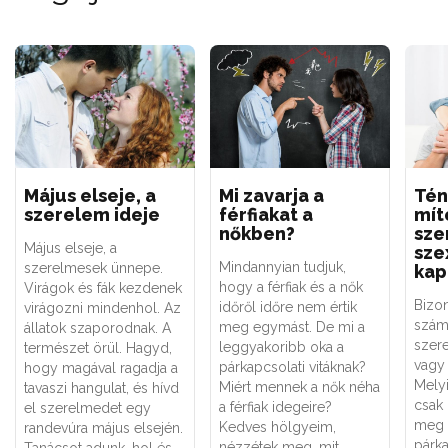
Május elseje, a
Mi zavarja a
Tén
szerelem ideje
férfiakat a
mít
nőkben?
sze
Május elseje, a
sze
Mindannyian tudjuk,
szerelmesek ünnepe.
kap
hogy a férfiak és a nők
Virágok és fák kezdenek
Bizo
időről időre nem értik
virágozni mindenhol. Az
szám
meg egymást. De mi a
állatok szaporodnak. A
szere
leggyakoribb oka a
természet örül. Hagyd,
vagy 
párkapcsolati vitáknak?
hogy magával ragadja a
Melyi
Miért mennek a nők néha
tavaszi hangulat, és hívd
csak
a férfiak idegeire?
el szerelmedet egy
meg 
Kedves hölgyeim,
randevúra május elsején.
párk
nézzétek meg, mit