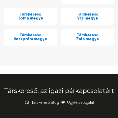
Társkereső
Társkereső
Tolna megye
Vas megye
Társkereső
Társkereső
Veszprém megye
Zala megye
Társkereső, az igazi párkapcsolatért
Társkereső Blog
Ügyfélszolgálat
A legjobb online társkereső © 2026 Elite Date