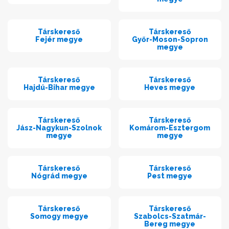
Társkereső
Társkereső
Fejér megye
Győr-Moson-Sopron
megye
Társkereső
Társkereső
Hajdú-Bihar megye
Heves megye
Társkereső
Társkereső
Jász-Nagykun-Szolnok
Komárom-Esztergom
megye
megye
Társkereső
Társkereső
Nógrád megye
Pest megye
Társkereső
Társkereső
Somogy megye
Szabolcs-Szatmár-
Bereg megye