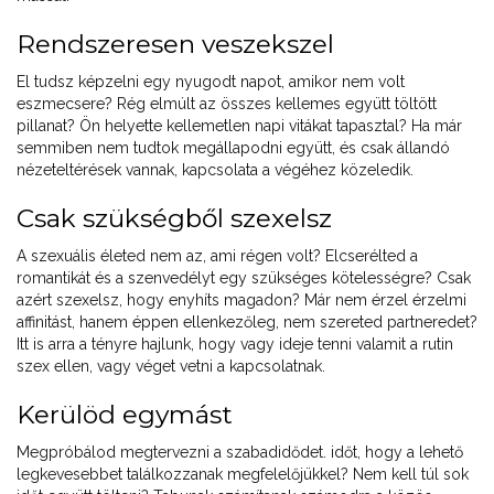
Rendszeresen veszekszel
El tudsz képzelni egy nyugodt napot, amikor nem volt
eszmecsere? Rég elmúlt az összes kellemes együtt töltött
pillanat? Ön helyette kellemetlen napi vitákat tapasztal? Ha már
semmiben nem tudtok megállapodni együtt, és csak állandó
nézeteltérések vannak, kapcsolata a végéhez közeledik.
Csak szükségből szexelsz
A szexuális életed nem az, ami régen volt? Elcserélted a
romantikát és a szenvedélyt egy szükséges kötelességre? Csak
azért szexelsz, hogy enyhíts magadon? Már nem érzel érzelmi
affinitást, hanem éppen ellenkezőleg, nem szereted partneredet?
Itt is arra a tényre hajlunk, hogy vagy ideje tenni valamit a rutin
szex ellen, vagy véget vetni a kapcsolatnak.
Kerülöd egymást
Megpróbálod megtervezni a szabadidődet. időt, hogy a lehető
legkevesebbet találkozzanak megfelelőjükkel? Nem kell túl sok