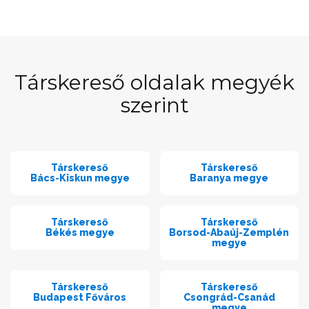
Társkereső oldalak megyék
szerint
Társkereső
Társkereső
Bács-Kiskun megye
Baranya megye
Társkereső
Társkereső
Békés megye
Borsod-Abaúj-Zemplén
megye
Társkereső
Társkereső
Budapest Főváros
Csongrád-Csanád
megye