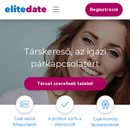
Regisztráció
Társkereső, az igazi
párkapcsolatért
Társat szeretnék találni!
Csak valódi
A profilok 100%-a
Csak komoly
felhasználók
ellenőrzött
társkeresőknek