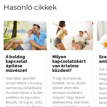
Hasonló cikkek
A boldog
Milyen
Sze
kapcsolat
kapcsolatokért
ami
építése
van értelme
Sok 
művészet
küzdeni?
kénye
Számtalan garantált
Ti egy álompárnak
magá
recept létezik a boldog
tűntetek, de az utóbbi
kérni
partnerség kialakítására.
időben elkezdtek
Bármi
Azonban kevés a tisztán
recsegni köztetek a
munk
praktikus és egyszerű.
dolgok? Vagy éppen
bará
Beszélj, ne bújj el, oldd
ellenkezőleg, állandóan
kéré