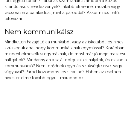
időt együtt tölteni? Tabunak számítanak számodra a közös
kirándulások, rendezvények? Inkább elmennél moziba vagy
vacsorázni a barátaiddal, mint a pároddal? Akkor nincs mitől
tétovázni.
Nem kommunikálsz
Mindketten hazajöttök a munkából vagy az iskolából, és nincs
szükségük arra, hogy kommunikáljanak egymással? Korábban
mindent elmeséltek egymásnak, de most már jó ideje makacsul
hallgattok? Mindannyian a saját dolgukat csináljátok, és elakad a
kommunikáció? Nem törődnek egymás szükségleteivel vagy
vágyaival? Párod közömbös lesz irántad? Ebben az esetben
nincs értelme tovább együtt maradnotok.