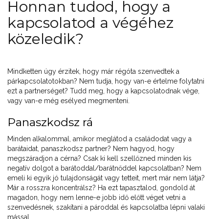
Honnan tudod, hogy a
kapcsolatod a végéhez
közeledik?
Mindketten úgy érzitek, hogy már régóta szenvedtek a
párkapcsolatotokban? Nem tudja, hogy van-e értelme folytatni
ezt a partnerséget? Tudd meg, hogy a kapcsolatodnak vége,
vagy van-e még esélyed megmenteni.
Panaszkodsz rá
Minden alkalommal, amikor meglátod a családodat vagy a
barátaidat, panaszkodsz partner? Nem hagyod, hogy
megszáradjon a cérna? Csak ki kell szellőzned minden kis
negatív dolgot a barátoddal/barátnőddel kapcsolatban? Nem
emeli ki egyik jó tulajdonságát vagy tetteit, mert már nem látja?
Már a rosszra koncentrálsz? Ha ezt tapasztalod, gondold át
magadon, hogy nem lenne-e jobb idő előtt véget vetni a
szenvedésnek, szakítani a pároddal és kapcsolatba lépni valaki
mással.