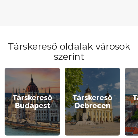
Társkereső oldalak városok
szerint
Társkereső
Társkereső
T
Budapest
Debrecen