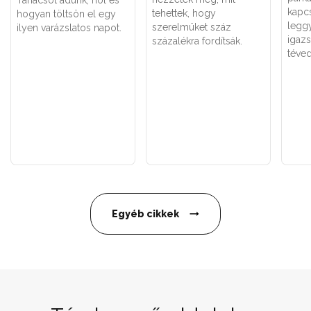
Tanácsot adunk, hol és
kapc
tehettek, hogy
hogyan töltsön el egy
legg
szerelmüket száz
ilyen varázslatos napot.
igaz
százalékra fordítsák.
téved
Egyéb cikkek