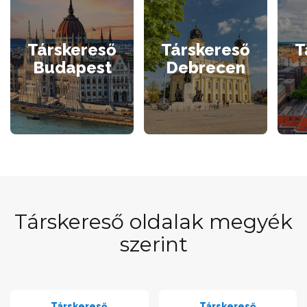
Társkereső
Társkereső
T
Budapest
Debrecen
Társkereső oldalak megyék
szerint
Társkereső
Társkereső