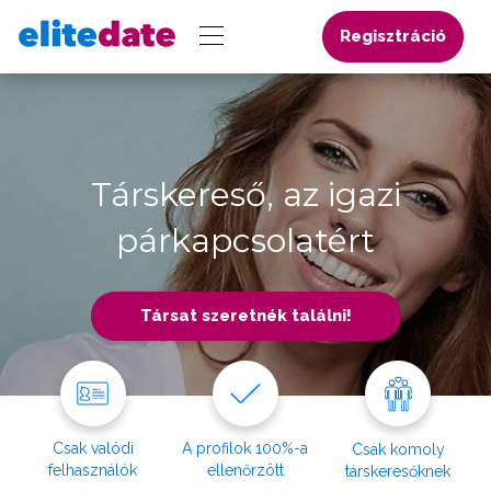
Regisztráció
Társkereső, az igazi
párkapcsolatért
Társat szeretnék találni!
Csak valódi
A profilok 100%-a
Csak komoly
felhasználók
ellenőrzött
társkeresőknek