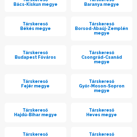
Bács-Kiskun megye
Baranya megye
Társkereső
Társkereső
Békés megye
Borsod-Abaúj-Zemplén
megye
Társkereső
Társkereső
Budapest Főváros
Csongrád-Csanád
megye
Társkereső
Társkereső
Fejér megye
Győr-Moson-Sopron
megye
Társkereső
Társkereső
Hajdú-Bihar megye
Heves megye
Társkereső
Társkereső