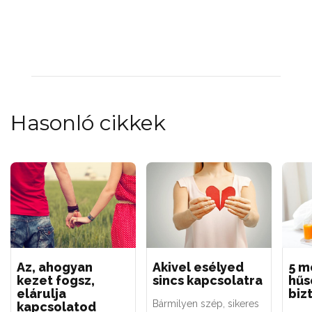
Hasonló cikkek
Az, ahogyan
Akivel esélyed
5 m
kezet fogsz,
sincs kapcsolatra
hűs
elárulja
biz
Bármilyen szép, sikeres
kapcsolatod