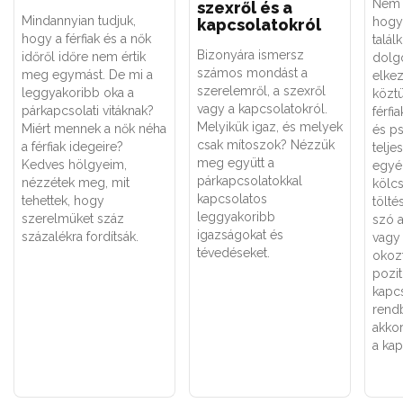
Nem 
szexről és a
Mindannyian tudjuk,
hogy
kapcsolatokról
hogy a férfiak és a nők
talál
Bizonyára ismersz
időről időre nem értik
dolg
számos mondást a
meg egymást. De mi a
elkez
szerelemről, a szexről
leggyakoribb oka a
köztü
vagy a kapcsolatokról.
párkapcsolati vitáknak?
férfi
Melyikük igaz, és melyek
Miért mennek a nők néha
és ps
csak mítoszok? Nézzük
a férfiak idegeire?
telj
meg együtt a
Kedves hölgyeim,
egyé
párkapcsolatokkal
nézzétek meg, mit
kölc
kapcsolatos
tehettek, hogy
tölté
leggyakoribb
szerelmüket száz
szó a
igazságokat és
százalékra fordítsák.
vagy 
tévedéseket.
okozt
pozit
kapcs
rendb
akkor
a kap