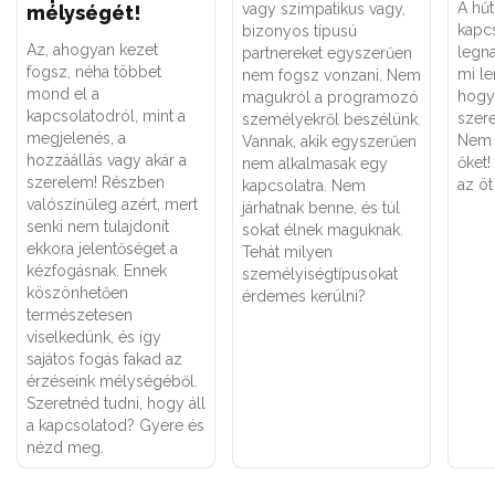
A hű
vagy szimpatikus vagy,
mélységét!
kapcs
bizonyos típusú
Az, ahogyan kezet
legn
partnereket egyszerűen
fogsz, néha többet
mi le
nem fogsz vonzani. Nem
mond el a
hogya
magukról a programozó
kapcsolatodról, mint a
szer
személyekről beszélünk.
megjelenés, a
Nem k
Vannak, akik egyszerűen
hozzáállás vagy akár a
őket!
nem alkalmasak egy
szerelem! Részben
az öt
kapcsolatra. Nem
valószínűleg azért, mert
járhatnak benne, és túl
senki nem tulajdonít
sokat élnek maguknak.
ekkora jelentőséget a
Tehát milyen
kézfogásnak. Ennek
személyiségtípusokat
köszönhetően
érdemes kerülni?
természetesen
viselkedünk, és így
sajátos fogás fakad az
érzéseink mélységéből.
Szeretnéd tudni, hogy áll
a kapcsolatod? Gyere és
nézd meg.