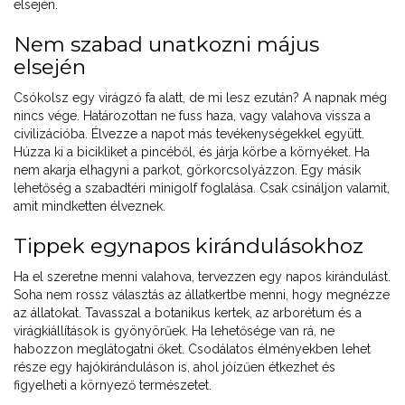
elsején.
Nem szabad unatkozni május
elsején
Csókolsz egy virágzó fa alatt, de mi lesz ezután? A napnak még
nincs vége. Határozottan ne fuss haza, vagy valahova vissza a
civilizációba. Élvezze a napot más tevékenységekkel együtt.
Húzza ki a bicikliket a pincéből, és járja körbe a környéket. Ha
nem akarja elhagyni a parkot, görkorcsolyázzon. Egy másik
lehetőség a szabadtéri minigolf foglalása. Csak csináljon valamit,
amit mindketten élveznek.
Tippek egynapos kirándulásokhoz
Ha el szeretne menni valahova, tervezzen egy napos kirándulást.
Soha nem rossz választás az állatkertbe menni, hogy megnézze
az állatokat. Tavasszal a botanikus kertek, az arborétum és a
virágkiállítások is gyönyörűek. Ha lehetősége van rá, ne
habozzon meglátogatni őket. Csodálatos élményekben lehet
része egy hajókiránduláson is, ahol jóízűen étkezhet és
figyelheti a környező természetet.