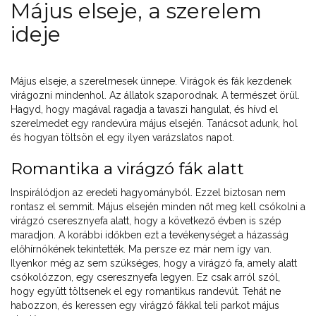
Május elseje, a szerelem
ideje
Május elseje, a szerelmesek ünnepe. Virágok és fák kezdenek
virágozni mindenhol. Az állatok szaporodnak. A természet örül.
Hagyd, hogy magával ragadja a tavaszi hangulat, és hívd el
szerelmedet egy randevúra május elsején. Tanácsot adunk, hol
és hogyan töltsön el egy ilyen varázslatos napot.
Romantika a virágzó fák alatt
Inspirálódjon az eredeti hagyományból. Ezzel biztosan nem
rontasz el semmit. Május elsején minden nőt meg kell csókolni a
virágzó cseresznyefa alatt, hogy a következő évben is szép
maradjon. A korábbi időkben ezt a tevékenységet a házasság
előhírnökének tekintették. Ma persze ez már nem így van.
Ilyenkor még az sem szükséges, hogy a virágzó fa, amely alatt
csókolózzon, egy cseresznyefa legyen. Ez csak arról szól,
hogy együtt töltsenek el egy romantikus randevút. Tehát ne
habozzon, és keressen egy virágzó fákkal teli parkot május