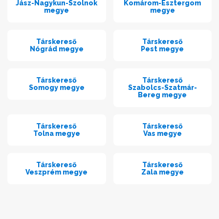
Jász-Nagykun-Szolnok
Komárom-Esztergom
megye
megye
Társkereső
Társkereső
Nógrád megye
Pest megye
Társkereső
Társkereső
Somogy megye
Szabolcs-Szatmár-
Bereg megye
Társkereső
Társkereső
Tolna megye
Vas megye
Társkereső
Társkereső
Veszprém megye
Zala megye