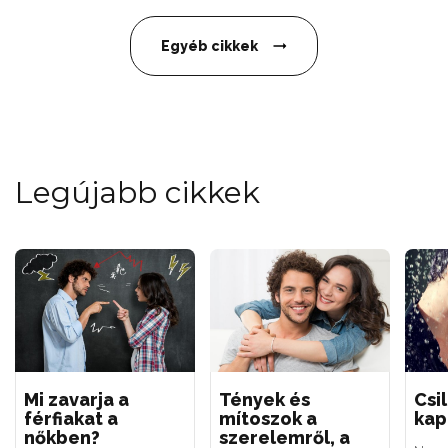
Egyéb cikkek
Legújabb cikkek
Mi zavarja a
Tények és
Csi
férfiakat a
mítoszok a
kap
nőkben?
szerelemről, a