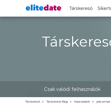
Társkereső
Siker
Társkeres
Csak valódi felhasználók
Társkereső
Társkereső Blog
Kapcsolatok
jele annak