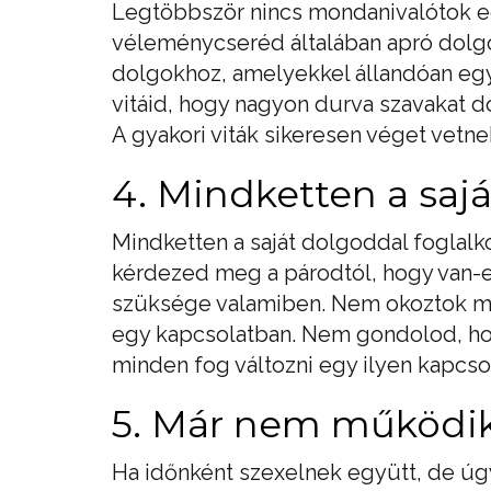
Legtöbbször nincs mondanivalótok eg
véleménycseréd általában apró dolgo
dolgokhoz, amelyekkel állandóan egy
vitáid, hogy nagyon durva szavakat d
A gyakori viták sikeresen véget vetn
4. Mindketten a saj
Mindketten a saját dolgoddal foglal
kérdezed meg a párodtól, hogy van-e
szüksége valamiben. Nem okoztok me
egy kapcsolatban. Nem gondolod, hog
minden fog változni egy ilyen kapcso
5. Már nem működik
Ha időnként szexelnek együtt, de úgy