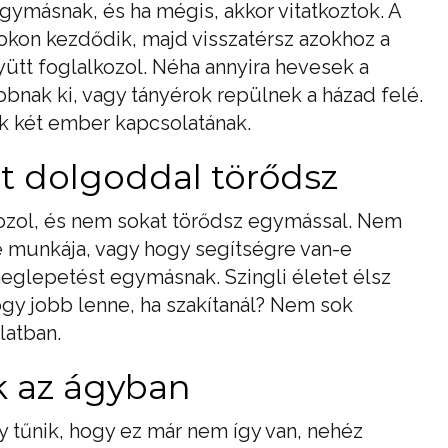
ymásnak, és ha mégis, akkor vitatkoztok. A
kon kezdődik, majd visszatérsz azokhoz a
ütt foglalkozol. Néha annyira hevesek a
obnak ki, vagy tányérok repülnek a házad felé.
ek két ember kapcsolatának.
át dolgoddal törődsz
kozol, és nem sokat törődsz egymással. Nem
 munkája, vagy hogy segítségre van-e
glepetést egymásnak. Szingli életet élsz
y jobb lenne, ha szakítanál? Nem sok
latban.
 az ágyban
 tűnik, hogy ez már nem így van, nehéz