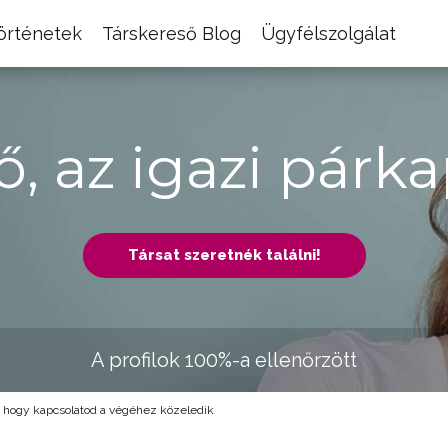
történetek
Társkereső Blog
Ügyfélszolgálat
ő, az igazi párka
Társat szeretnék találni!
A profilok 100%-a ellenőrzött
, hogy kapcsolatod a végéhez közeledik