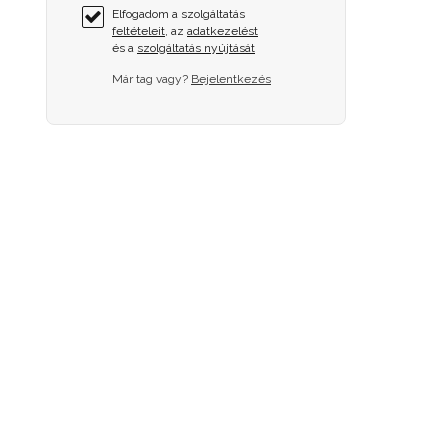
Elfogadom a szolgáltatás
feltételeit
, az
adatkezelést
és a
szolgáltatás nyújtását
Már tag vagy?
Bejelentkezés