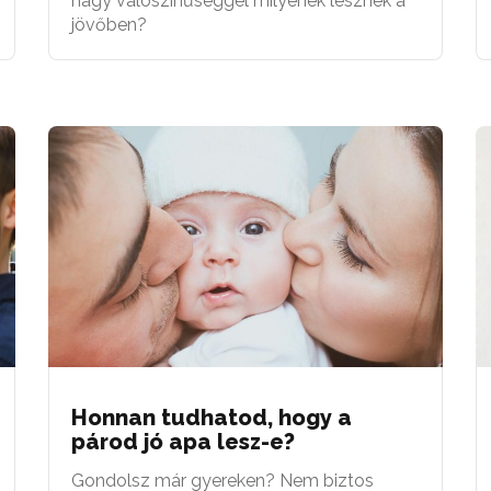
nagy valószínűséggel milyenek lesznek a
jövőben?
Honnan tudhatod, hogy a
párod jó apa lesz-e?
Gondolsz már gyereken? Nem biztos