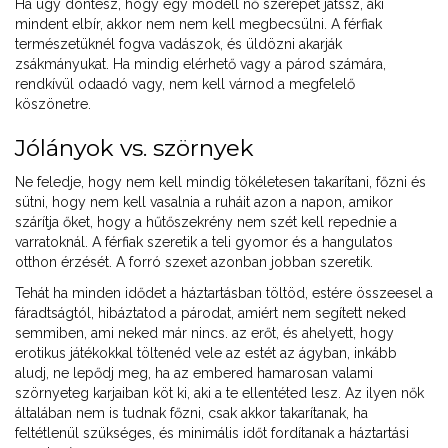
Ha úgy döntesz, hogy egy modell nő szerepét játssz, aki
mindent elbír, akkor nem nem kell megbecsülni. A férfiak
természetüknél fogva vadászok, és üldözni akarják
zsákmányukat. Ha mindig elérhető vagy a párod számára,
rendkívül odaadó vagy, nem kell várnod a megfelelő
köszönetre.
Jólányok vs. szörnyek
Ne feledje, hogy nem kell mindig tökéletesen takarítani, főzni és
sütni, hogy nem kell vasalnia a ruháit azon a napon, amikor
szárítja őket, hogy a hűtőszekrény nem szét kell repednie a
varratoknál. A férfiak szeretik a teli gyomor és a hangulatos
otthon érzését. A forró szexet azonban jobban szeretik.
Tehát ha minden idődet a háztartásban töltöd, estére összeesel a
fáradtságtól, hibáztatod a párodat, amiért nem segített neked
semmiben, ami neked már nincs. az erőt, és ahelyett, hogy
erotikus játékokkal töltenéd vele az estét az ágyban, inkább
aludj, ne lepődj meg, ha az embered hamarosan valami
szörnyeteg karjaiban köt ki, aki a te ellentéted lesz. Az ilyen nők
általában nem is tudnak főzni, csak akkor takarítanak, ha
feltétlenül szükséges, és minimális időt fordítanak a háztartási