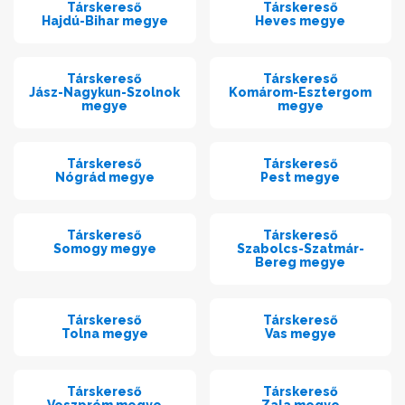
Társkereső
Társkereső
Hajdú-Bihar megye
Heves megye
Társkereső
Társkereső
Jász-Nagykun-Szolnok
Komárom-Esztergom
megye
megye
Társkereső
Társkereső
Nógrád megye
Pest megye
Társkereső
Társkereső
Somogy megye
Szabolcs-Szatmár-
Bereg megye
Társkereső
Társkereső
Tolna megye
Vas megye
Társkereső
Társkereső