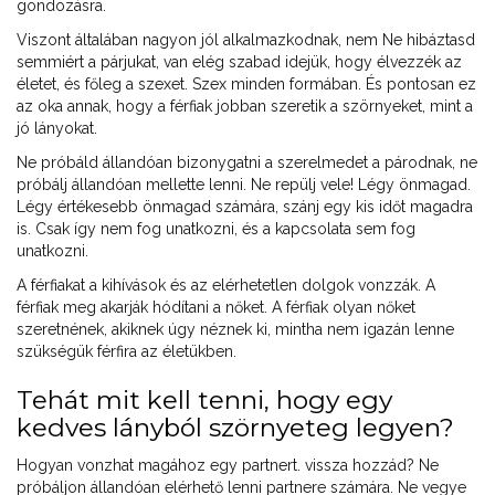
gondozásra.
Viszont általában nagyon jól alkalmazkodnak, nem Ne hibáztasd
semmiért a párjukat, van elég szabad idejük, hogy élvezzék az
életet, és főleg a szexet. Szex minden formában. És pontosan ez
az oka annak, hogy a férfiak jobban szeretik a szörnyeket, mint a
jó lányokat.
Ne próbáld állandóan bizonygatni a szerelmedet a párodnak, ne
próbálj állandóan mellette lenni. Ne repülj vele! Légy önmagad.
Légy értékesebb önmagad számára, szánj egy kis időt magadra
is. Csak így nem fog unatkozni, és a kapcsolata sem fog
unatkozni.
A férfiakat a kihívások és az elérhetetlen dolgok vonzzák. A
férfiak meg akarják hódítani a nőket. A férfiak olyan nőket
szeretnének, akiknek úgy néznek ki, mintha nem igazán lenne
szükségük férfira az életükben.
Tehát mit kell tenni, hogy egy
kedves lányból szörnyeteg legyen?
Hogyan vonzhat magához egy partnert. vissza hozzád? Ne
próbáljon állandóan elérhető lenni partnere számára. Ne vegye