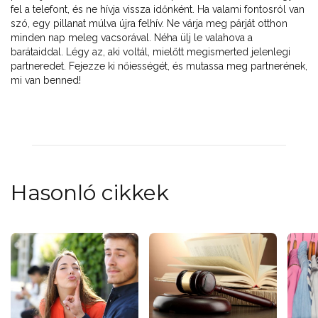
fel a telefont, és ne hívja vissza időnként. Ha valami fontosról van
szó, egy pillanat múlva újra felhív. Ne várja meg párját otthon
minden nap meleg vacsorával. Néha ülj le valahova a
barátaiddal. Légy az, aki voltál, mielőtt megismerted jelenlegi
partneredet. Fejezze ki nőiességét, és mutassa meg partnerének,
mi van benned!
Hasonló cikkek