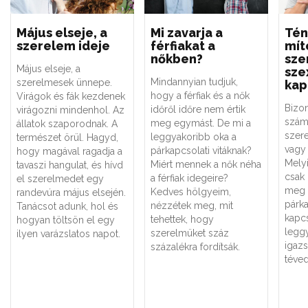
Május elseje, a
Mi zavarja a
Tén
szerelem ideje
férfiakat a
mít
nőkben?
sze
Május elseje, a
sze
Mindannyian tudjuk,
szerelmesek ünnepe.
kap
hogy a férfiak és a nők
Virágok és fák kezdenek
Bizo
időről időre nem értik
virágozni mindenhol. Az
szám
meg egymást. De mi a
állatok szaporodnak. A
szere
leggyakoribb oka a
természet örül. Hagyd,
vagy 
párkapcsolati vitáknak?
hogy magával ragadja a
Melyi
Miért mennek a nők néha
tavaszi hangulat, és hívd
csak
a férfiak idegeire?
el szerelmedet egy
meg 
Kedves hölgyeim,
randevúra május elsején.
párk
nézzétek meg, mit
Tanácsot adunk, hol és
kapc
tehettek, hogy
hogyan töltsön el egy
legg
szerelmüket száz
ilyen varázslatos napot.
igaz
százalékra fordítsák.
téved