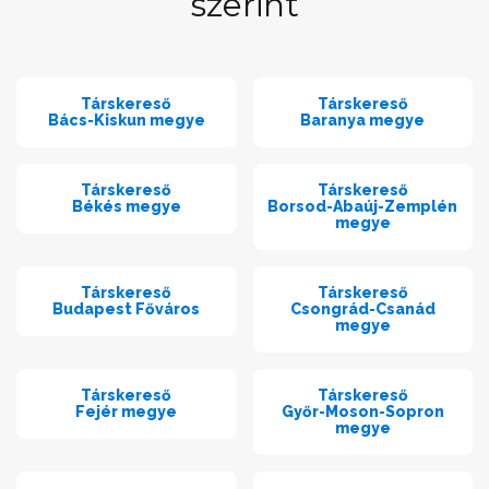
szerint
Társkereső
Társkereső
Bács-Kiskun megye
Baranya megye
Társkereső
Társkereső
Békés megye
Borsod-Abaúj-Zemplén
megye
Társkereső
Társkereső
Budapest Főváros
Csongrád-Csanád
megye
Társkereső
Társkereső
Fejér megye
Győr-Moson-Sopron
megye