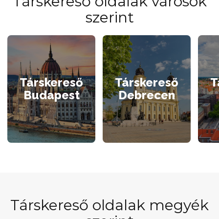
Társkereső oldalak városok
szerint
Társkereső
Társkereső
T
Budapest
Debrecen
Társkereső oldalak megyék