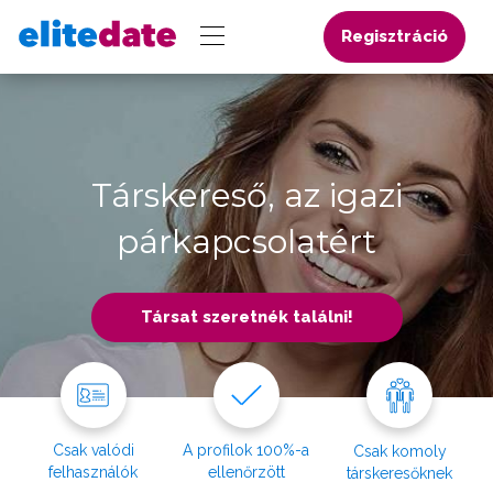
Regisztráció
Társkereső, az igazi
párkapcsolatért
Társat szeretnék találni!
Csak valódi
A profilok 100%-a
Csak komoly
felhasználók
ellenőrzött
társkeresőknek