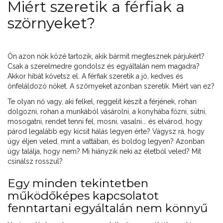
Miért szeretik a férfiak a
szörnyeket?
Ön azon nők közé tartozik, akik bármit megtesznek párjukért?
Csak a szerelmedre gondolsz és egyáltalán nem magadra?
Akkor hibát követsz el. A férfiak szeretik a jó, kedves és
önfeláldozó nőket. A szörnyeket azonban szeretik. Miért van ez?
Te olyan nő vagy, aki felkel, reggelit készít a férjének, rohan
dolgozni, rohan a munkából vásárolni, a konyhába főzni, sütni,
mosogatni, rendet tenni fel, mosni, vasalni... és elvárod, hogy
párod legalább egy kicsit hálás legyen érte? Vágysz rá, hogy
úgy éljen veled, mint a vattában, és boldog legyen? Azonban
úgy találja, hogy nem? Mi hiányzik neki az életből veled? Mit
csinálsz rosszul?
Egy minden tekintetben
működőképes kapcsolatot
fenntartani egyáltalán nem könnyű