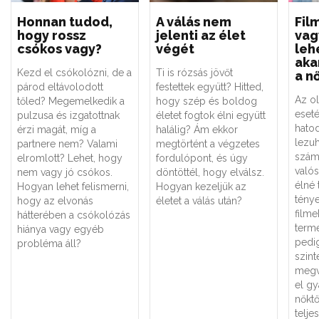
Honnan tudod,
A válás nem
Fil
hogy rossz
jelenti az élet
vag
csókos vagy?
végét
leh
aka
Kezd el csókolózni, de a
Ti is rózsás jövőt
a n
párod eltávolodott
festettek együtt? Hitted,
Az o
tőled? Megemelkedik a
hogy szép és boldog
eseté
pulzusa és izgatottnak
életet fogtok élni együtt
hatod
érzi magát, míg a
halálig? Ám ekkor
lezu
partnere nem? Valami
megtörtént a végzetes
szám
elromlott? Lehet, hogy
fordulópont, és úgy
való
nem vagy jó csókos.
döntöttél, hogy elválsz.
élné 
Hogyan lehet felismerni,
Hogyan kezeljük az
ténye
hogy az elvonás
életet a válás után?
filme
hátterében a csókolózás
term
hiánya vagy egyéb
pedi
probléma áll?
szint
megva
el gy
nőktő
teljes