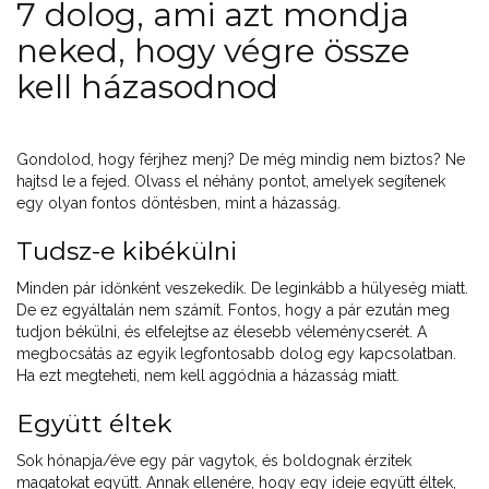
7 dolog, ami azt mondja
neked, hogy végre össze
kell házasodnod
Gondolod, hogy férjhez menj? De még mindig nem biztos? Ne
hajtsd le a fejed. Olvass el néhány pontot, amelyek segítenek
egy olyan fontos döntésben, mint a házasság.
Tudsz-e kibékülni
Minden pár időnként veszekedik. De leginkább a hülyeség miatt.
De ez egyáltalán nem számít. Fontos, hogy a pár ezután meg
tudjon békülni, és elfelejtse az élesebb véleménycserét. A
megbocsátás az egyik legfontosabb dolog egy kapcsolatban.
Ha ezt megteheti, nem kell aggódnia a házasság miatt.
Együtt éltek
Sok hónapja/éve egy pár vagytok, és boldognak érzitek
magatokat együtt. Annak ellenére, hogy egy ideje együtt éltek,