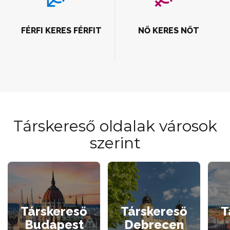
FÉRFI KERES FÉRFIT
NŐ KERES NŐT
Társkereső oldalak városok
szerint
Társkereső
Társkereső
T
Budapest
Debrecen