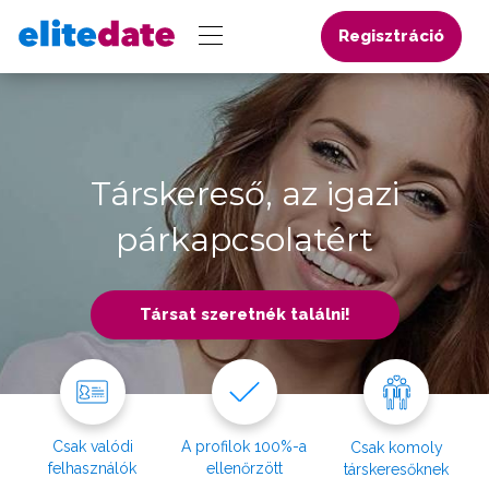
Regisztráció
Társkereső, az igazi
párkapcsolatért
Társat szeretnék találni!
Csak valódi
A profilok 100%-a
Csak komoly
felhasználók
ellenőrzött
társkeresőknek