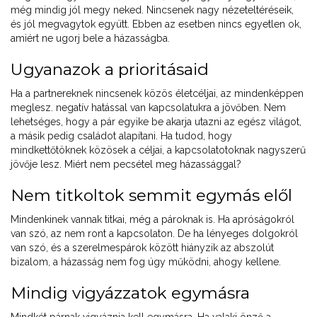
még mindig jól megy neked. Nincsenek nagy nézeteltéréseik,
és jól megvagytok együtt. Ebben az esetben nincs egyetlen ok,
amiért ne ugorj bele a házasságba.
Ugyanazok a prioritásaid
Ha a partnereknek nincsenek közös életcéljai, az mindenképpen
meglesz. negatív hatással van kapcsolatukra a jövőben. Nem
lehetséges, hogy a pár egyike be akarja utazni az egész világot,
a másik pedig családot alapítani. Ha tudod, hogy
mindkettőtöknek közösek a céljai, a kapcsolatotoknak nagyszerű
jövője lesz. Miért nem pecsétel meg házassággal?
Nem titkoltok semmit egymás elől
Mindenkinek vannak titkai, még a pároknak is. Ha apróságokról
van szó, az nem ront a kapcsolaton. De ha lényeges dolgokról
van szó, és a szerelmespárok között hiányzik az abszolút
bizalom, a házasság nem fog úgy működni, ahogy kellene.
Mindig vigyázzatok egymásra