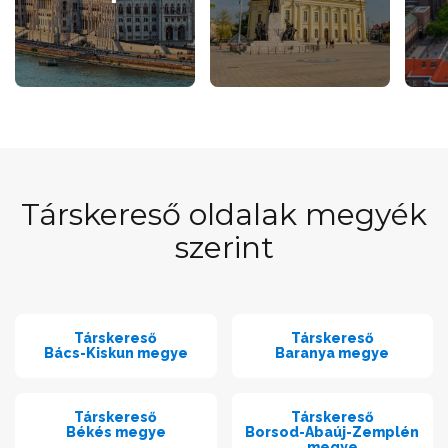
Társkereső oldalak megyék
szerint
Társkereső
Társkereső
Bács-Kiskun megye
Baranya megye
Társkereső
Társkereső
Békés megye
Borsod-Abaúj-Zemplén
megye