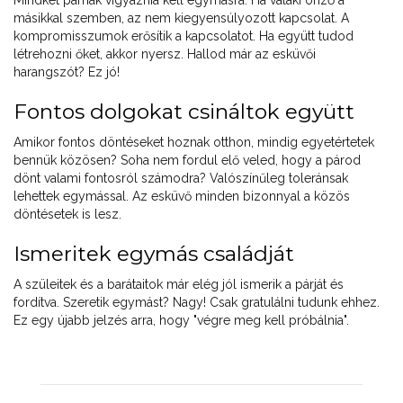
Mindkét párnak vigyáznia kell egymásra. Ha valaki önző a
másikkal szemben, az nem kiegyensúlyozott kapcsolat. A
kompromisszumok erősítik a kapcsolatot. Ha együtt tudod
létrehozni őket, akkor nyersz. Hallod már az esküvői
harangszót? Ez jó!
Fontos dolgokat csináltok együtt
Amikor fontos döntéseket hoznak otthon, mindig egyetértetek
bennük közösen? Soha nem fordul elő veled, hogy a párod
dönt valami fontosról számodra? Valószínűleg toleránsak
lehettek egymással. Az esküvő minden bizonnyal a közös
döntésetek is lesz.
Ismeritek egymás családját
A szüleitek és a barátaitok már elég jól ismerik a párját és
fordítva. Szeretik egymást? Nagy! Csak gratulálni tudunk ehhez.
Ez egy újabb jelzés arra, hogy "végre meg kell próbálnia".