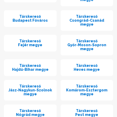
Társkereső
Társkereső
Budapest Főváros
Csongrád-Csanád
megye
Társkereső
Társkereső
Fejér megye
Győr-Moson-Sopron
megye
Társkereső
Társkereső
Hajdú-Bihar megye
Heves megye
Társkereső
Társkereső
Jász-Nagykun-Szolnok
Komárom-Esztergom
megye
megye
Társkereső
Társkereső
Nógrád megye
Pest megye