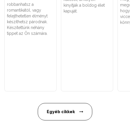
robbanhatsz a
megv
kinyitják a boldog élet
romantikától, vagy
hogy
kapuját.
felejthetetlen élményt
vicce
készíthetsz párodnak.
könn
Készítettünk néhány
tippet az Ön számára.
Egyéb cikkek