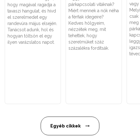
vagy 
párkapcsolati vitáknak?
hogy magával ragadja a
Melyi
Miért mennek a nők néha
tavaszi hangulat, és hívd
csak
a férfiak idegeire?
el szerelmedet egy
meg 
Kedves hölgyeim,
randevúra május elsején.
párk
nézzétek meg, mit
Tanácsot adunk, hol és
kapc
tehettek, hogy
hogyan töltsön el egy
legg
szerelmüket száz
ilyen varázslatos napot.
igaz
százalékra fordítsák.
téved
Egyéb cikkek