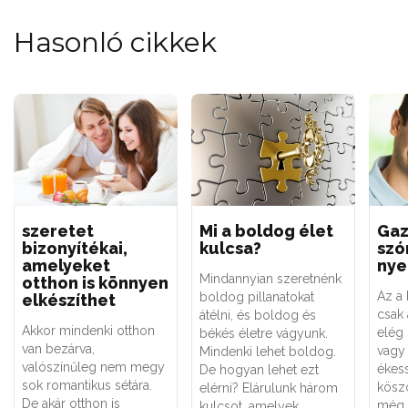
Hasonló cikkek
szeretet
Mi a boldog élet
Gaz
bizonyítékai,
kulcsa?
szó
amelyeket
nye
Mindannyian szeretnénk
otthon is könnyen
Az a
boldog pillanatokat
elkészíthet
csak 
átélni, és boldog és
Akkor mindenki otthon
elég 
békés életre vágyunk.
van bezárva,
vagy
Mindenki lehet boldog.
valószínűleg nem megy
ékes
De hogyan lehet ezt
sok romantikus sétára.
kösz
elérni? Elárulunk három
De akár otthon is
még 
kulcsot, amelyek