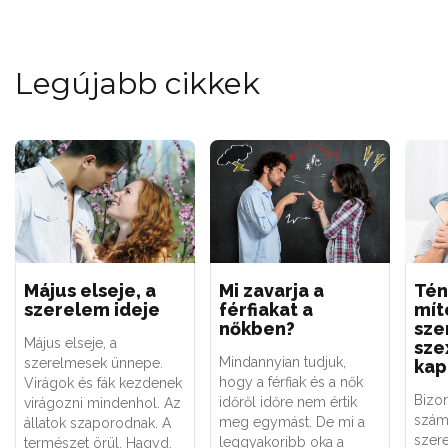
Legújabb cikkek
Május elseje, a
Mi zavarja a
Tén
szerelem ideje
férfiakat a
mít
nőkben?
sze
Május elseje, a
sze
Mindannyian tudjuk,
szerelmesek ünnepe.
kap
hogy a férfiak és a nők
Virágok és fák kezdenek
Bizo
időről időre nem értik
virágozni mindenhol. Az
szám
meg egymást. De mi a
állatok szaporodnak. A
szere
leggyakoribb oka a
természet örül. Hagyd,