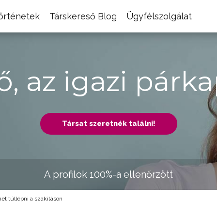
történetek
Társkereső Blog
Ügyfélszolgálat
ő, az igazi párka
Társat szeretnék találni!
A profilok 100%-a ellenőrzött
t túllépni a szakításon