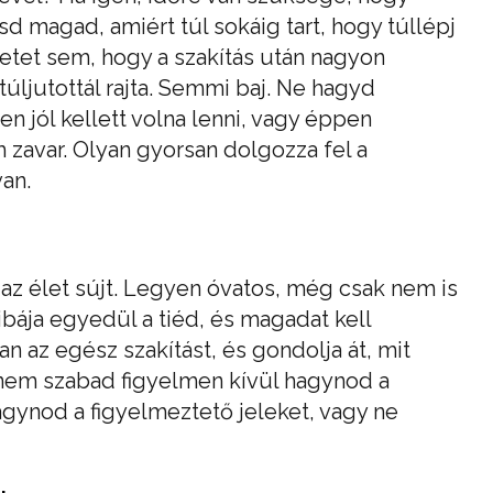
sd magad, amiért túl sokáig tart, hogy túllépj
zetet sem, hogy a szakítás után nagyon
úljutottál rajta. Semmi baj. Ne hagyd
 jól kellett volna lenni, vagy éppen
 zavar. Olyan gyorsan dolgozza fel a
an.
az élet sújt. Legyen óvatos, még csak nem is
hibája egyedül a tiéd, és magadat kell
n az egész szakítást, és gondolja át, mit
 nem szabad figyelmen kívül hagynod a
agynod a figyelmeztető jeleket, vagy ne