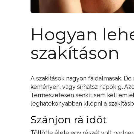
Hogyan lehe
szakításon
A szakítások nagyon fájdalmasak. De
keményen, vagy sírhatsz napokig. Azo
Természetesen senkit sem kell emlék
leghatékonyabban kilépni a szakítás
Szánjon rá időt
Töltötte élete egy részét volt partne