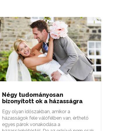
Négy tudományosan
bizonyított ok a házasságra
Egy olyan időszakban, amikor a
házasságok fele válófélben van, érthető
egyes párok vonakodása a
házasságkötéstől. De az esküvő nem csak