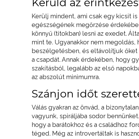
Kerüld az érintkezés
Kerülj mindent, ami csak egy kicsit is 
egészségének megőrzése érdekében.
könnyű (titokban) lesni az exedet. Ált
mint te. Ugyanakkor nem megoldás, ha
beszélgetésben, és eltávolítjuk őket 
a csapdát. Annak érdekében, hogy g
szakításból, legalább az első napokb
az abszolút minimumra.
Szánjon időt szerett
Válás gyakran az önvád, a bizonytala
vagyunk, spiráljába sodor bennünket. 
hogy a barátokhoz és a családhoz for
téged. Még az introvertáltak is haszn