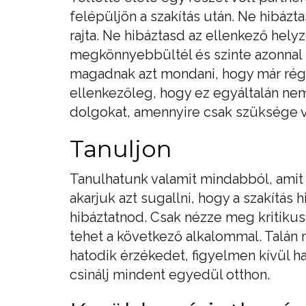
felépüljön a szakítás után. Ne hibázta
rajta. Ne hibáztasd az ellenkező hely
megkönnyebbültél és szinte azonnal t
magadnak azt mondani, hogy már régen
ellenkezőleg, hogy ez egyáltalán nem
dolgokat, amennyire csak szüksége v
Tanuljon
Tanulhatunk valamit mindabból, amit 
akarjuk azt sugallni, hogy a szakítás 
hibáztatnod. Csak nézze meg kritikusa
tehet a következő alkalommal. Talán
hatodik érzékedet, figyelmen kívül h
csinálj mindent egyedül otthon.