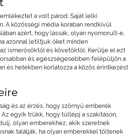
t
emlékeztet a volt párod. Saját lelki
 A közösségi média korában rendkívül
alában azért, hogy lássák, olyan nyomorult-e,
 azonnal letiltjuk őket minden
az ismerősöktől és követőktől. Kerülje el ezt
yorsabban és egészségesebben felépüljön a
an és hetekben korlátozza a közös érintkezést
eire
nság és az érzés, hogy szörnyű emberek
Az egyik trükk, hogy túllépj a szakításon,
dulj, olyan emberekhez, akik szeretnek
osnak találják, ha olyan emberekkel töltenek