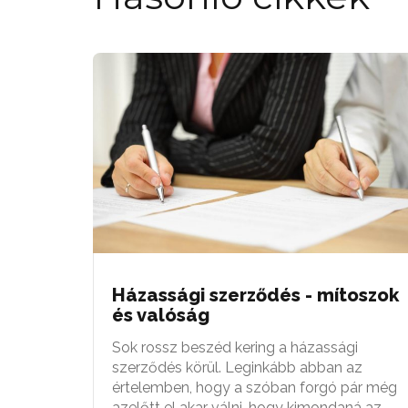
Házassági szerződés - mítoszok
és valóság
Sok rossz beszéd kering a házassági
szerződés körül. Leginkább abban az
értelemben, hogy a szóban forgó pár még
azelőtt el akar válni, hogy kimondaná az