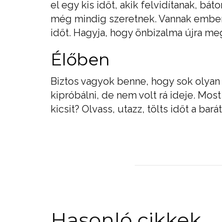
el egy kis időt, akik felvidítanak, b
még mindig szeretnek. Vannak emberek
időt. Hagyja, hogy önbizalma újra me
Élőben
Biztos vagyok benne, hogy sok olyan 
kipróbálni, de nem volt rá ideje. Mo
kicsit? Olvass, utazz, tölts időt a bará
Hasonló cikkek