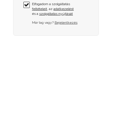
Elfogadom a szolgáltatás
feltételeit
, az
adatkezelést
és a
szolgáltatás nyújtását
Már tag vagy?
Bejelentkezés