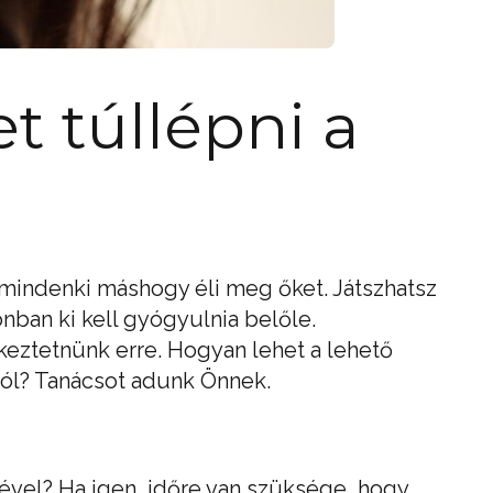
t túllépni a
 mindenki máshogy éli meg őket. Játszhatsz
nban ki kell gyógyulnia belőle.
eztetnünk erre. Hogyan lehet a lehető
ból? Tanácsot adunk Önnek.
rével? Ha igen, időre van szüksége, hogy