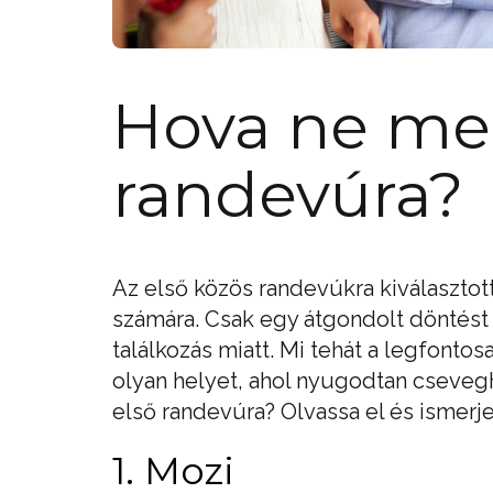
Hova ne men
randevúra?
Az első közös randevúkra kiválasztott
számára. Csak egy átgondolt döntést 
találkozás miatt. Mi tehát a legfontos
olyan helyet, ahol nyugodtan cseveg
első randevúra? Olvassa el és ismerj
1. Mozi