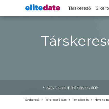
Társkereső
Siker
Társkeres
Csak valódi felhasználók
Társkereső
Társkereső Blog
Ismerkedés
Hova ne me