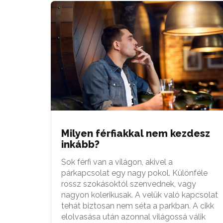
Milyen férfiakkal nem kezdesz
inkább?
Sok férfi van a világon, akivel a
párkapcsolat egy nagy pokol. Különféle
rossz szokásoktól szenvednek, vagy
nagyon kolerikusak. A velük való kapcsolat
tehát biztosan nem séta a parkban. A cikk
elolvasása után azonnal világossá válik