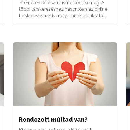
interneten keresztül ismerkedtek meg. A
többi társkereséshez hasonlóan az online
társkeresésnek is megvannak a buktatói.
Rendezett múltad van?
Bizonyára hallotta ezt a kifejezést