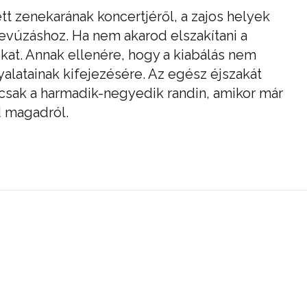
tt zenekarának koncertjéről, a zajos helyek
evúzáshoz. Ha nem akarod elszakítani a
kat. Annak ellenére, hogy a kiabálás nem
alatainak kifejezésére. Az egész éjszakát
csak a harmadik-negyedik randin, amikor már
d magadról.