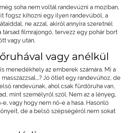
 még soha nem voltál randevúzni a moziban,
it fogsz kihozni egy ilyen randevúból, a
aiddal, ne azzal, akiről annyira szeretnél
 társad filmrajongó, tervezz egy pohár bort
őtt vagy után.
dőruhával vagy anélkül
lis menedékhely az emberek számára. Mi a
 masszázzsal...? Jó ötlet egy randevúhoz, de
 első randevúnak, ahol csak fürdőruha van,
ad, mint személyről szól. Nem az a lényeg,
-e, vagy hogy nem nő-e a hasa. Hasonló
lőnyeit, de a belső szépségéről nem sokat