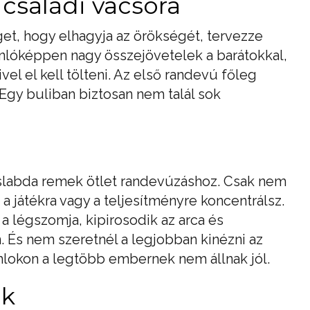
/ családi vacsora
get, hogy elhagyja az örökségét, tervezze
lóképpen nagy összejövetelek a barátokkal,
el el kell tölteni. Az első randevú főleg
 Egy buliban biztosan nem talál sok
aslabda remek ötlet randevúzáshoz. Csak nem
 a játékra vagy a teljesítményre koncentrálsz.
 légszomja, kipirosodik az arca és
 És nem szeretnél a legjobban kinézni az
mlokon a legtöbb embernek nem állnak jól.
ok