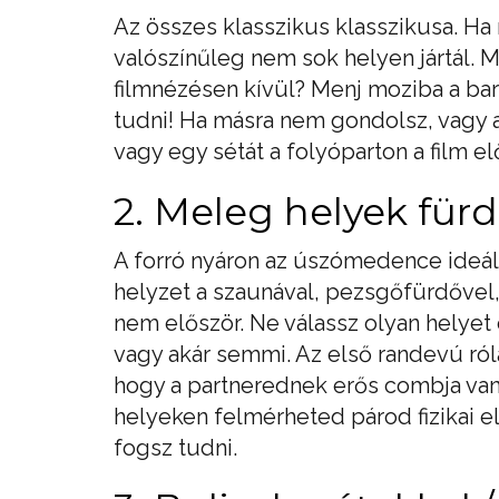
Az összes klasszikus klasszikusa. Ha
valószínűleg nem sok helyen jártál. M
filmnézésen kívül? Menj moziba a barát
tudni! Ha másra nem gondolsz, vagy a
vagy egy sétát a folyóparton a film el
2. Meleg helyek für
A forró nyáron az úszómedence ideá
helyzet a szaunával, pezsgőfürdővel,
nem először. Ne válassz olyan helyet
vagy akár semmi. Az első randevú ról
hogy a partnerednek erős combja van
helyeken felmérheted párod fizikai e
fogsz tudni.