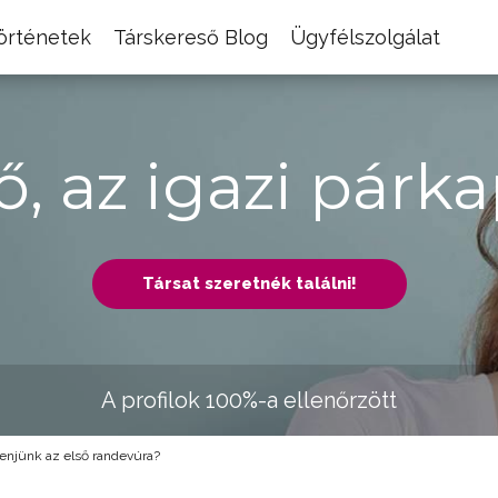
történetek
Társkereső Blog
Ügyfélszolgálat
ő, az igazi párka
Társat szeretnék találni!
A profilok 100%-a ellenőrzött
njünk az első randevúra?