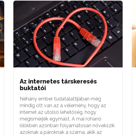
Az internetes társkeresés
buktatói
Néhány ember tudatalattijában még
mindig ott van az a vélemény, hogy az
internet az utolsó lehetőség, hogy
megismerjék egymást. A mai rohanó
időkben azonban folyamatosan növekszik
azoknak a pároknak a száma, akik az