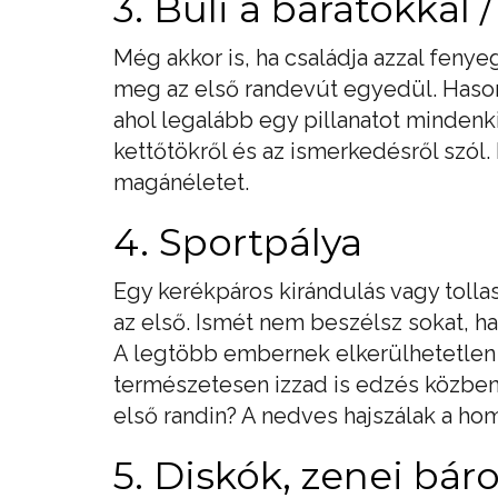
3. Buli a barátokkal 
Még akkor is, ha családja azzal fenye
meg az első randevút egyedül. Hason
ahol legalább egy pillanatot mindenkiv
kettőtökről és az ismerkedésről szól.
magánéletet.
4. Sportpálya
Egy kerékpáros kirándulás vagy toll
az első. Ismét nem beszélsz sokat, ha
A legtöbb embernek elkerülhetetlen a
természetesen izzad is edzés közben.
első randin? A nedves hajszálak a ho
5. Diskók, zenei bár