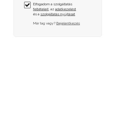
Elfogadom a szolgáltatás
feltételeit
, az
adatkezelést
és a
szolgáltatás nyújtását
Már tag vagy?
Bejelentkezés