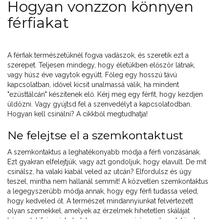
Hogyan vonzzon könnyen
férfiakat
A férfiak természetüknél fogva vadászok, és szeretik ezt a
szerepet. Teljesen mindegy, hogy életükben először látnak,
vagy húsz éve vagytok együtt. Főleg egy hosszú távú
kapcsolatban, idővel kicsit unalmassá válik, ha mindent
"ezüsttálcán" készítenek elő. Kérj meg egy férfit, hogy kezdjen
üldözni. Vagy gyújtsd fel a szenvedélyt a kapcsolatodban.
Hogyan kell csinálni? A cikkből megtudhatja!
Ne felejtse el a szemkontaktust
A szemkontaktus a leghatékonyabb módja a férfi vonzásának.
Ezt gyakran elfelejtjük, vagy azt gondoljuk, hogy elavult. De mit
csinálsz, ha valaki kiabál veled az utcán? Elfordulsz és úgy
teszel, mintha nem hallanál semmit! A közvetlen szemkontaktus
a legegyszerűbb módja annak, hogy egy férfi tudassa veled,
hogy kedveled őt. A természet mindannyiunkat felvértezett
olyan szemekkel, amelyek az érzelmek hihetetlen skáláját