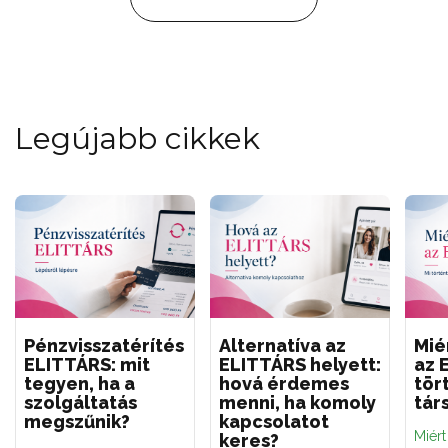
Legújabb cikkek
Pénzvisszatérítés
Alternatíva az
Mié
ELITTÁRS: mit
ELITTÁRS helyett:
az 
tegyen, ha a
hová érdemes
tör
szolgáltatás
menni, ha komoly
tár
megszűnik?
kapcsolatot
Miér
keres?