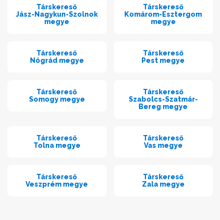
Társkereső
Társkereső
Jász-Nagykun-Szolnok
Komárom-Esztergom
megye
megye
Társkereső
Társkereső
Nógrád megye
Pest megye
Társkereső
Társkereső
Somogy megye
Szabolcs-Szatmár-
Bereg megye
Társkereső
Társkereső
Tolna megye
Vas megye
Társkereső
Társkereső
Veszprém megye
Zala megye