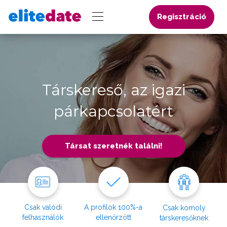
Regisztráció
Társkereső, az igazi
párkapcsolatért
Társat szeretnék találni!
Csak valódi
A profilok 100%-a
Csak komoly
felhasználók
ellenőrzött
társkeresőknek