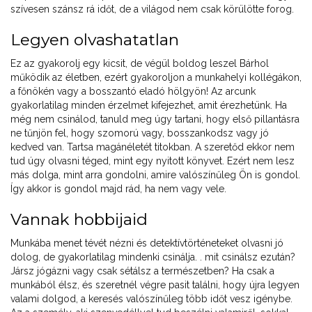
szívesen szánsz rá időt, de a világod nem csak körülötte forog.
Legyen olvashatatlan
Ez az gyakorolj egy kicsit, de végül boldog leszel Bárhol
működik az életben, ezért gyakoroljon a munkahelyi kollégákon,
a főnökén vagy a bosszantó eladó hölgyön! Az arcunk
gyakorlatilag minden érzelmet kifejezhet, amit érezhetünk. Ha
még nem csinálod, tanuld meg úgy tartani, hogy első pillantásra
ne tűnjön fel, hogy szomorú vagy, bosszankodsz vagy jó
kedved van. Tartsa magánéletét titokban. A szeretőd ekkor nem
tud úgy olvasni téged, mint egy nyitott könyvet. Ezért nem lesz
más dolga, mint arra gondolni, amire valószínűleg Ön is gondol.
Így akkor is gondol majd rád, ha nem vagy vele.
Vannak hobbijaid
Munkába menet tévét nézni és detektívtörténeteket olvasni jó
dolog, de gyakorlatilag mindenki csinálja. . mit csinálsz ezután?
Jársz jógázni vagy csak sétálsz a természetben? Ha csak a
munkából élsz, és szeretnél végre pasit találni, hogy újra legyen
valami dolgod, a keresés valószínűleg több időt vesz igénybe.