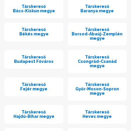
Társkereső
Társkereső
Bács-Kiskun megye
Baranya megye
Társkereső
Társkereső
Békés megye
Borsod-Abaúj-Zemplén
megye
Társkereső
Társkereső
Budapest Főváros
Csongrád-Csanád
megye
Társkereső
Társkereső
Fejér megye
Győr-Moson-Sopron
megye
Társkereső
Társkereső
Hajdú-Bihar megye
Heves megye