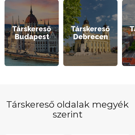
Társkereső
Társkereső
T
Budapest
Debrecen
Társkereső oldalak megyék
szerint