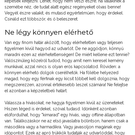
képesek kifejezni. Lehet, hogy nem veszi észre, ha valakinek a
szemébe néz, de tudat alatt egész regényeket olvas benne!
Vegyél észre valakit, és mutasd egyértelműen, hogy érdekel.
Csináld ezt többször, és ő beleszeret.
Ne légy könnyen elérhető
Van egy finom határ aközött, hogy elérhetetlen vagy teljesen
figyelmen kívül hagyod az udvarlót. De ne aggódjon, könnyű
maradni ezen az elérhetetlenségen! De miért kellene ezt tennie?
Valószínűleg közelről tudod, hogy amit nem keresel kemény
munkával, azzal nincs is olyan erős kapcsolatod. Röviden: a
könnyen elérhető dolgok cserélhetők. Ha fölébe helyezed
magad, hogy egy férfinak egy kicsit többet kell dolgoznia, hogy
megszerezzen, azonnal értékesebb leszel számára! Ne felejtse
el azonban a képzeletbeli határt.
Válassza a hívásokat, ne hagyja figyelmen kívül az üzeneteket.
Hiszen téged is érdekel, szóval tudasd. Időnként azonban
előfordulhat, hogy "kimarad" egy hívás, vagy offline állapotban
van. Találkozáskor ne az első javaslatra bólintson, hanem csak a
másodikra vagy a harmadikra. Vagy javasoljon magának egy
időpontot. Ezek az apró trükkök tudatják az udvarlóddal, hogy