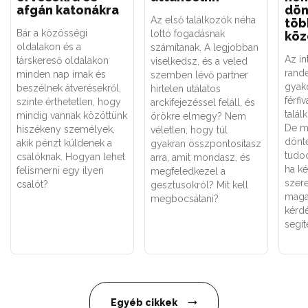
afgán katonákra
dön
Az első találkozók néha
töb
Bár a közösségi
lottó fogadásnak
köz
oldalakon és a
számítanak. A legjobban
Az in
társkereső oldalakon
viselkedsz, és a veled
rand
minden nap írnak és
szemben lévő partner
gyak
beszélnek átverésekről,
hirtelen utálatos
férfi
szinte érthetetlen, hogy
arckifejezéssel feláll, és
talál
mindig vannak közöttünk
örökre elmegy? Nem
De mi
hiszékeny személyek,
véletlen, hogy túl
dönt
akik pénzt küldenek a
gyakran összpontosítasz
tudo
csalóknak. Hogyan lehet
arra, amit mondasz, és
ha ké
felismerni egy ilyen
megfeledkezel a
szere
csalót?
gesztusokról? Mit kell
maga
megbocsátani?
kérd
segí
Egyéb cikkek