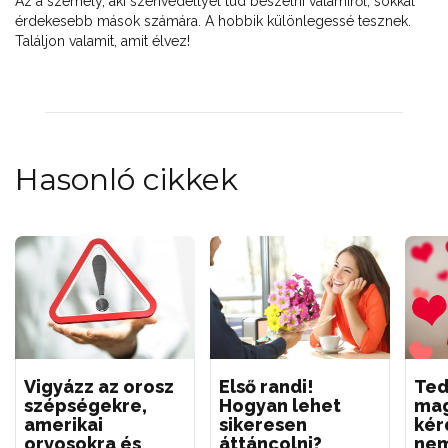
Az a személy, aki szenvedéllyel tud beszélni valamiről, sokkal
érdekesebb mások számára. A hobbik különlegessé tesznek.
Találjon valamit, amit élvez!
Hasonló cikkek
Vigyázz az orosz
Első randi!
Ted
szépségekre,
Hogyan lehet
mag
amerikai
sikeresen
kér
orvosokra és
áttáncolni?
nem