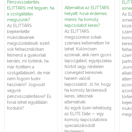
Pénzvisszatérítés
ELITT
Alternatíva az ELITTÁRS
ELITTÁRS: mit tegyen, ha
ismer
helyett: hová érdemes
a szolgáltatás
Az E
menni, ha komoly
megszűnik?
ismer
kapcsolatot keres?
Az ELITTÁRS
közé 
Az ELITTÁRS
bejelentette
számá
megszűnése sokak
működésének
komo
számára kellemetlen hír
megszüntetését, ezért
keres
lehet. Különösen
sok felhasználóban
felha
azoknak, akik nem gyors
felmerül a gyakorlati
szemé
lapozgatást, egyéjszakás
kérdés: mi történik, ha
partn
flörtöt vagy névtelen
már fizettem a
„kom
csevegést keresnek,
szolgáltatásért, de már
alka
hanem valódi
nem fogom tudni
alter
kapcsolatot. Jó hír, hogy
használni? Jogosult
azon
ha komoly társkeresőt
vagyok
azon
keres, léteznek
pénzvisszatérítésre? És
törté
alternatívák.
hová lehet egyáltalán
bejel
Az egyik ilyen lehetőség
fordulni?
műkö
az ELITE Date — egy
megs
komoly kapcsolatokra
specializálódott
társkereső.