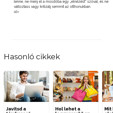
lenne, ne menj el a mosdóba egy „elnézést” szóval, és ne
változtass vagy kritizálj semmit az otthonukban.
ul>
Hasonló cikkek
Javítsd a
Hol lehet a
Mit 