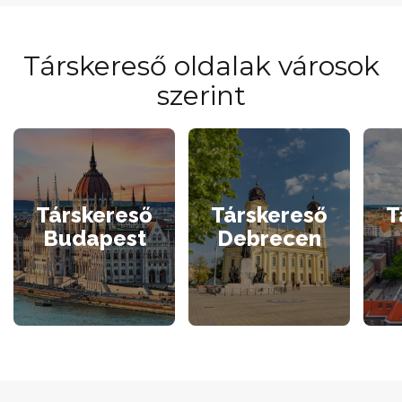
Társkereső oldalak városok
szerint
Társkereső
Társkereső
T
Budapest
Debrecen