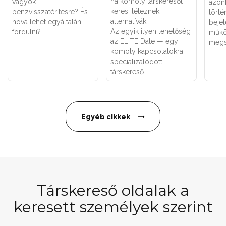
ha komoly társkeresőt
vagyok
azon
keres, léteznek
pénzvisszatérítésre? És
törté
alternatívák.
hová lehet egyáltalán
bejel
Az egyik ilyen lehetőség
fordulni?
műkö
az ELITE Date — egy
megs
komoly kapcsolatokra
specializálódott
társkereső.
Egyéb cikkek
Társkereső oldalak a
keresett személyek szerint