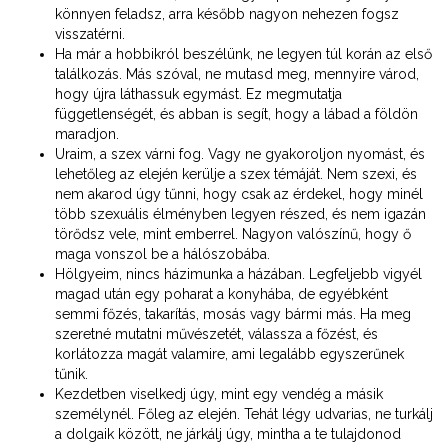
könnyen feladsz, arra később nagyon nehezen fogsz
visszatérni.
Ha már a hobbikról beszélünk, ne legyen túl korán az első
találkozás. Más szóval, ne mutasd meg, mennyire várod,
hogy újra láthassuk egymást. Ez megmutatja
függetlenségét, és abban is segít, hogy a lábad a földön
maradjon.
Uraim, a szex várni fog. Vagy ne gyakoroljon nyomást, és
lehetőleg az elején kerülje a szex témáját. Nem szexi, és
nem akarod úgy tűnni, hogy csak az érdekel, hogy minél
több szexuális élményben legyen részed, és nem igazán
törődsz vele, mint emberrel. Nagyon valószínű, hogy ő
maga vonszol be a hálószobába.
Hölgyeim, nincs házimunka a házában. Legfeljebb vigyél
magad után egy poharat a konyhába, de egyébként
semmi főzés, takarítás, mosás vagy bármi más. Ha meg
szeretné mutatni művészetét, válassza a főzést, és
korlátozza magát valamire, ami legalább egyszerűnek
tűnik.
Kezdetben viselkedj úgy, mint egy vendég a másik
személynél. Főleg az elején. Tehát légy udvarias, ne turkálj
a dolgaik között, ne járkálj úgy, mintha a te tulajdonod