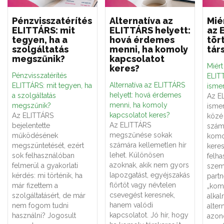
Pénzvisszatérítés
Alternatíva az
Mié
ELITTÁRS: mit
ELITTÁRS helyett:
az 
tegyen, ha a
hová érdemes
tör
szolgáltatás
menni, ha komoly
tár
megszűnik?
kapcsolatot
Miér
keres?
Pénzvisszatérítés
ELITT
Alternatíva az ELITTÁRS
ELITTÁRS: mit tegyen, ha
ismer
helyett: hová érdemes
a szolgáltatás
Az E
menni, ha komoly
megszűnik?
ismer
kapcsolatot keres?
Az ELITTÁRS
közé 
Az ELITTÁRS
bejelentette
számá
megszűnése sokak
működésének
komo
számára kellemetlen hír
megszüntetését, ezért
keres
lehet. Különösen
sok felhasználóban
felha
azoknak, akik nem gyors
felmerül a gyakorlati
szemé
lapozgatást, egyéjszakás
kérdés: mi történik, ha
partn
flörtöt vagy névtelen
már fizettem a
„kom
csevegést keresnek,
szolgáltatásért, de már
alka
hanem valódi
nem fogom tudni
alter
kapcsolatot. Jó hír, hogy
használni? Jogosult
azon