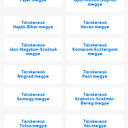
megye
Társkereső
Társkereső
Hajdú-Bihar megye
Heves megye
Társkereső
Társkereső
Jász-Nagykun-Szolnok
Komárom-Esztergom
megye
megye
Társkereső
Társkereső
Nógrád megye
Pest megye
Társkereső
Társkereső
Somogy megye
Szabolcs-Szatmár-
Bereg megye
Társkereső
Társkereső
Tolna megye
Vas megye