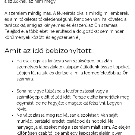
a szülőknél, az nem megy.
A szerelem mindig más. A félreértés oka is mindig mi, emberek,
és a mi tökéletes tökéletlenségünk. Rendben van, ha követed a
tanácsokat, amíg az kényelmes és ésszerű az Ön számára.
Felejtsd el a többieket, ne erőltesd a dolgozókat sem minden
körülmények között, és egyszerűen élj.
Amit az idő bebizonyított:
Ha csak egy kis tanácsra van szükséged, pusztán
személyes tapasztalatok alapján állítottunk össze tippeket.
Lépjen túl rajtuk, és derítse ki, mi a legmegfelelőbb az Ön
számára.
Soha ne vigye túlzásba a telefonozással vagy a
számítógép előtt töltött időt. Persze előtte ismerjétek meg
egymást, de ne hagyjátok magatokat felszívni. Legyen
rövid.
Ne változtassa meg radikálisan a szokásait. Van saját
munkád, barátaid, eredeti családod és hobbid. Ne
hanyagolja el ezeket még a szerelem miatt sem. Az elején
különösen csábító, de amit egy kapcsolat elején olyan