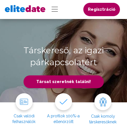
Regisztráció
Társkereső, az igazi
párkapcsolatért
Társat szeretnék találni!
Csak valódi
A profilok 100%-a
Csak komoly
felhasználók
ellenőrzött
társkeresőknek