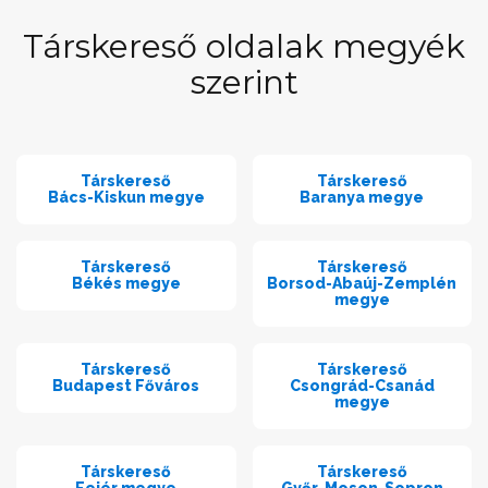
Társkereső oldalak megyék
szerint
Társkereső
Társkereső
Bács-Kiskun megye
Baranya megye
Társkereső
Társkereső
Békés megye
Borsod-Abaúj-Zemplén
megye
Társkereső
Társkereső
Budapest Főváros
Csongrád-Csanád
megye
Társkereső
Társkereső
Fejér megye
Győr-Moson-Sopron