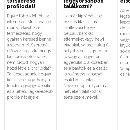
társkereső
leggyorsabban
els
profilodat!
találkozni?
Az el
Egyre több időt tölt az
Ha már kipróbálta az
legf
interneten. Munkában és
összes klasszikus
kapcs
munkán kívül. Ezért
találkozási helyet,
dönti
természetes, hogy
például bárokat,
mész
gyakran keresed benne
éttermeket vagy helyi
vagy
a szerelmet. Szeretnél
piacokat, valószínűleg új
látju
először regisztrálni egy
helyet keres. Úgy érzed,
sok 
társkereső oldalra, és
te vagy az egyetlen
és mi
nem tudod, hogyan
egyedülálló a közelben,
ellen
hozd létre a profilodat?
és a barátok és a család
"átlé
Tanácsot adunk, hogyan
jó szándékú tanácsai
csiná
készítse el úgy, hogy a
csak bosszantanak?
lehető legnagyobb sikert
Nézze meg, milyen más
és a lehető legkevesebb
helyeken találkozhat
problémát érje el.
élete szerelmével.