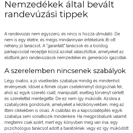
Nemzedékek által bevált
randevúzási tippek
A randevúzás nem egyszerű, és nincs is hozzá útmutató. De
nem is egy életre, és mégis mindannyian értékelünk itt-ott
néhány jó tanácsot. A "garantált" tanácsok és a boldog
párkapcsolat receptjei közül azokat választottuk, amelyeket az
előttünk járó randevúzások nemzedékei és generációi igazoltak.
A szerelemben nincsenek szabályok
Légy óvatos, a jó viselkedés szabályai mindig és mindenhol
érvényesek. Idővel a filmek olyan cselekményt dolgoznak fel,
ahol az egyik szerető csalt, manipulált, esetleg törvényt sértett
és szeretettel mentegette. De ez nem így működik. Azokra a
szabályokra gondolunk, amelyeket a kézikönyvekben, még az
itteni cikkekben is olvas. A csábítás és a kapcsolatépítés egyik
szabálya sem vonatkozik mindenkire. Ha megpróbálunk valamit
megtenni csak azért, mert egy könyvben meg van írva, egy
pszichológus tanácsot adott a barátoknak, vagy ez így működött