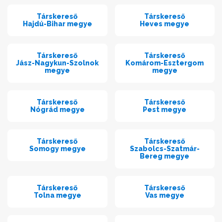
Társkereső
Társkereső
Hajdú-Bihar megye
Heves megye
Társkereső
Társkereső
Jász-Nagykun-Szolnok
Komárom-Esztergom
megye
megye
Társkereső
Társkereső
Nógrád megye
Pest megye
Társkereső
Társkereső
Somogy megye
Szabolcs-Szatmár-
Bereg megye
Társkereső
Társkereső
Tolna megye
Vas megye