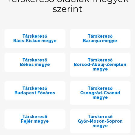
szerint
Társkereső
Társkereső
Bács-Kiskun megye
Baranya megye
Társkereső
Társkereső
Békés megye
Borsod-Abaúj-Zemplén
megye
Társkereső
Társkereső
Budapest Főváros
Csongrád-Csanád
megye
Társkereső
Társkereső
Fejér megye
Győr-Moson-Sopron
megye