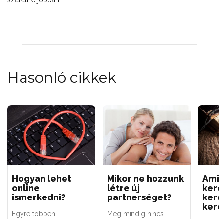
szereti-e jobban.
Hasonló cikkek
Hogyan lehet
Mikor ne hozzunk
Ami
online
létre új
ker
ismerkedni?
partnerséget?
ker
ker
Egyre többen
Még mindig nincs