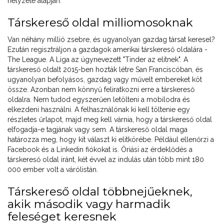
helyzete alapján.
Társkereső oldal milliomosoknak
Van néhány millió zsebre, és ugyanolyan gazdag társat keresel?
Ezután regisztráljon a gazdagok amerikai társkereső oldalára -
The League. A Liga az úgynevezett "Tinder az elitnek". A
társkereső oldalt 2015-ben hozták létre San Franciscóban, és
ugyanolyan befolyásos, gazdag vagy művelt embereket köt
össze. Azonban nem könnyű feliratkozni erre a társkereső
oldalra. Nem tudod egyszerűen letölteni a mobilodra és
elkezdeni használni. A felhasználónak ki kell töltenie egy
részletes űrlapot, majd meg kell várnia, hogy a társkereső oldal
elfogadja-e tagjának vagy sem. A társkereső oldal maga
határozza meg, hogy kit választ ki elitkörébe. Például ellenőrzi a
Facebook és a Linkedin fiókokat is. Óriási az érdeklődés a
társkereső oldal iránt, két évvel az indulás után több mint 180
000 ember volt a várólistán.
Társkereső oldal többnejűeknek,
akik második vagy harmadik
feleséget keresnek