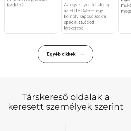
Az egyik ilyen lehetőség
fordulni?
műkö
az ELITE Date — egy
megs
komoly kapcsolatokra
specializálódott
társkereső.
Egyéb cikkek
Társkereső oldalak a
keresett személyek szerint