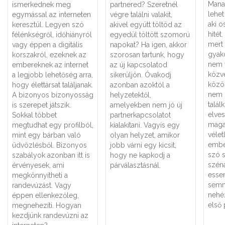
Mana
ismerkednek meg
partnered? Szeretnél
lehet
egymással az interneten
végre találni valakit,
aki o
keresztül. Legyen szó
akivel együtt töltöd az
hitét
félénkségről, időhiányról
egyedül töltött szomorú
mert
vagy éppen a digitális
napokat? Ha igen, akkor
gyako
korszakról, ezeknek az
szorosan tartunk, hogy
nem 
embereknek az internet
az új kapcsolatod
közv
a legjobb lehetőség arra,
sikerüljön. Óvakodj
közö
hogy élettársat találjanak.
azonban azoktól a
nem 
A bizonyos bizonyosság
helyzetektől,
talál
is szerepet játszik.
amelyekben nem jó új
elve
Sokkal többet
partnerkapcsolatot
maga
megtudhat egy profilból,
kialakítani. Vagyis egy
vélet
mint egy bárban való
olyan helyzet, amikor
embe
üdvözlésből. Bizonyos
jobb várni egy kicsit,
szó s
szabályok azonban itt is
hogy ne kapkodj a
szén
érvényesek, ami
párválasztásnál.
esse
megkönnyítheti a
semm
randevúzást. Vagy
nehé
éppen ellenkezőleg,
első 
megnehezíti. Hogyan
kezdjünk randevúzni az