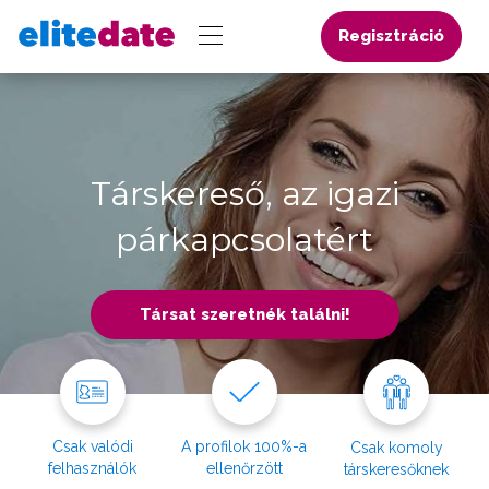
Regisztráció
Társkereső, az igazi
párkapcsolatért
Társat szeretnék találni!
Csak valódi
A profilok 100%-a
Csak komoly
felhasználók
ellenőrzött
társkeresőknek