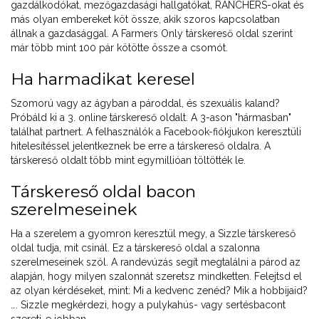
gazdálkodókat, mezőgazdasági hallgatókat, RANCHERS-okat és
más olyan embereket köt össze, akik szoros kapcsolatban
állnak a gazdasággal. A Farmers Only társkereső oldal szerint
már több mint 100 pár kötötte össze a csomót.
Ha harmadikat keresel
Szomorú vagy az ágyban a pároddal, és szexuális kaland?
Próbáld ki a 3. online társkereső oldalt. A 3-ason "hármasban"
találhat partnert. A felhasználók a Facebook-fiókjukon keresztüli
hitelesítéssel jelentkeznek be erre a társkereső oldalra. A
társkereső oldalt több mint egymillióan töltötték le.
Társkereső oldal bacon
szerelmeseinek
Ha a szerelem a gyomron keresztül megy, a Sizzle társkereső
oldal tudja, mit csinál. Ez a társkereső oldal a szalonna
szerelmeseinek szól. A randevúzás segít megtalálni a párod az
alapján, hogy milyen szalonnát szeretsz mindketten. Felejtsd el
az olyan kérdéseket, mint: Mi a kedvenc zenéd? Mik a hobbijaid?
…. Sizzle megkérdezi, hogy a pulykahús- vagy sertésbacont