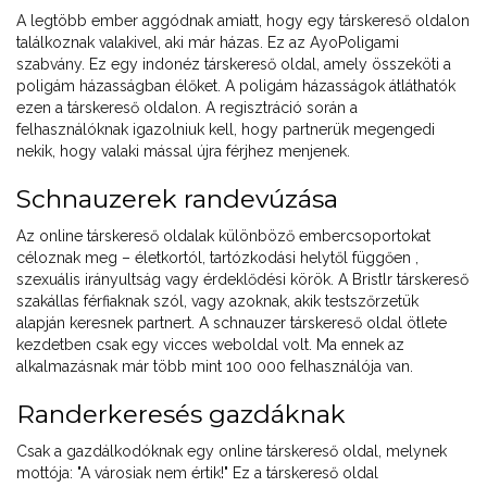
A legtöbb ember aggódnak amiatt, hogy egy társkereső oldalon
találkoznak valakivel, aki már házas. Ez az AyoPoligami
szabvány. Ez egy indonéz társkereső oldal, amely összeköti a
poligám házasságban élőket. A poligám házasságok átláthatók
ezen a társkereső oldalon. A regisztráció során a
felhasználóknak igazolniuk kell, hogy partnerük megengedi
nekik, hogy valaki mással újra férjhez menjenek.
Schnauzerek randevúzása
Az online társkereső oldalak különböző embercsoportokat
céloznak meg – életkortól, tartózkodási helytől függően ,
szexuális irányultság vagy érdeklődési körök. A Bristlr társkereső
szakállas férfiaknak szól, vagy azoknak, akik testszőrzetük
alapján keresnek partnert. A schnauzer társkereső oldal ötlete
kezdetben csak egy vicces weboldal volt. Ma ennek az
alkalmazásnak már több mint 100 000 felhasználója van.
Randerkeresés gazdáknak
Csak a gazdálkodóknak egy online társkereső oldal, melynek
mottója: "A városiak nem értik!" Ez a társkereső oldal