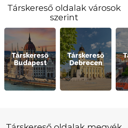
Társkereső oldalak városok
szerint
Társkereső
Társkereső
T
Budapest
Debrecen
Társkereső oldalak megyék