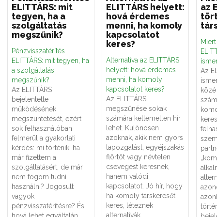
ELITTÁRS: mit
ELITTÁRS helyett:
az 
tegyen, ha a
hová érdemes
tör
szolgáltatás
menni, ha komoly
tár
megszűnik?
kapcsolatot
Miér
keres?
Pénzvisszatérítés
ELITT
Alternatíva az ELITTÁRS
ELITTÁRS: mit tegyen, ha
ismer
helyett: hová érdemes
a szolgáltatás
Az E
menni, ha komoly
megszűnik?
ismer
kapcsolatot keres?
Az ELITTÁRS
közé 
Az ELITTÁRS
bejelentette
számá
megszűnése sokak
működésének
komo
számára kellemetlen hír
megszüntetését, ezért
keres
lehet. Különösen
sok felhasználóban
felha
azoknak, akik nem gyors
felmerül a gyakorlati
szemé
lapozgatást, egyéjszakás
kérdés: mi történik, ha
partn
flörtöt vagy névtelen
már fizettem a
„kom
csevegést keresnek,
szolgáltatásért, de már
alka
hanem valódi
nem fogom tudni
alter
kapcsolatot. Jó hír, hogy
használni? Jogosult
azon
ha komoly társkeresőt
vagyok
azon
keres, léteznek
pénzvisszatérítésre? És
törté
alternatívák.
hová lehet egyáltalán
bejel