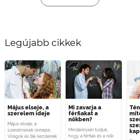
Legújabb cikkek
Május elseje, a
Mi zavarja a
Tén
szerelem ideje
férfiakat a
mít
nőkben?
sze
Május elseje, a
sze
Mindannyian tudjuk,
szerelmesek ünnepe.
kap
hogy a férfiak és a nők
Virágok és fák kezdenek