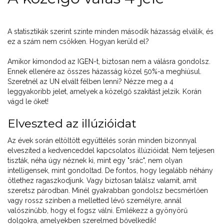
A statisztikák szerint szinte minden második házasság elválik, és
ez a szám nem csökken. Hogyan kerüld el?
Amikor kimondod az IGEN-t, biztosan nem a válásra gondolsz.
Ennek ellenére az összes házasság közel 50%-a meghiúsul.
Szeretnél az UN elvált félben lenni? Nézze meg a 4
leggyakoribb jelet, amelyek a közelgő szakítást jelzik. Korán
vágd le őket!
Elveszted az illúzióidat
Az évek során eltöltött együttélés során minden bizonnyal
elveszíted a kedvenceddel kapcsolatos illúzióidat. Nem teljesen
tiszták, néha úgy néznek ki, mint egy "srác", nem olyan
intelligensek, mint gondoltad. De fontos, hogy legalább néhány
ötlethez ragaszkodjunk. Vagy biztosan találsz valamit, amit
szeretsz párodban. Minél gyakrabban gondolsz becsmérlően
vagy rossz színben a melletted lévő személyre, annál
valószínűbb, hogy el fogsz válni. Emlékezz a gyönyörű
dolgokra, amelyekben szerelmed bővelkedik!