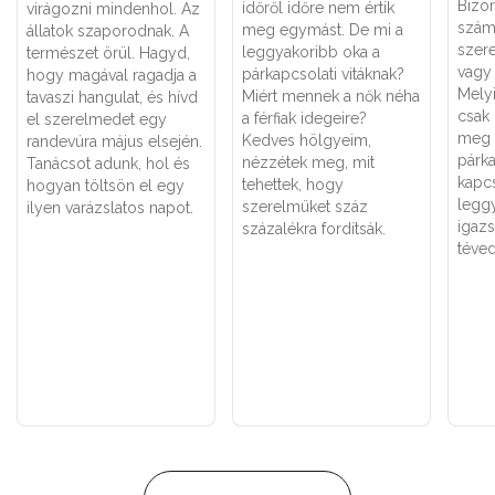
Bizo
időről időre nem értik
virágozni mindenhol. Az
szám
meg egymást. De mi a
állatok szaporodnak. A
szere
leggyakoribb oka a
természet örül. Hagyd,
vagy 
párkapcsolati vitáknak?
hogy magával ragadja a
Melyi
Miért mennek a nők néha
tavaszi hangulat, és hívd
csak
a férfiak idegeire?
el szerelmedet egy
meg 
Kedves hölgyeim,
randevúra május elsején.
párk
nézzétek meg, mit
Tanácsot adunk, hol és
kapc
tehettek, hogy
hogyan töltsön el egy
legg
szerelmüket száz
ilyen varázslatos napot.
igaz
százalékra fordítsák.
téved