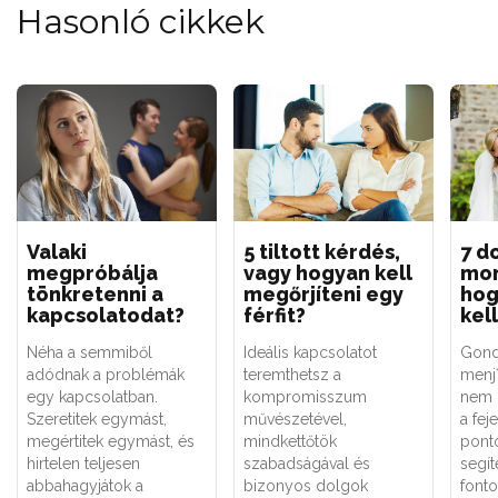
Hasonló cikkek
Valaki
5 tiltott kérdés,
7 d
megpróbálja
vagy hogyan kell
mon
tönkretenni a
megőrjíteni egy
hog
kapcsolatodat?
férfit?
kel
Néha a semmiből
Ideális kapcsolatot
Gond
adódnak a problémák
teremthetsz a
menj
egy kapcsolatban.
kompromisszum
nem b
Szeretitek egymást,
művészetével,
a fej
megértitek egymást, és
mindkettőtök
pont
hirtelen teljesen
szabadságával és
segí
abbahagyjátok a
bizonyos dolgok
fonto