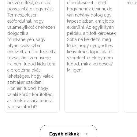
beszélgetést, és csak
elkerülésével. Lehet,
háza
bosszantjátok egymást.
hogy nehéz elhinni, de
Természetesen
van néhány dolog egy
előfordulhat, hogy
kapcsolatban, amit jobb
valamelyikőtök nehezen
elkerülni. Az egyik ilyen
dolgozik a
például a tiltott kérdések.
munkahelyén, vagy
Soha ne kérdezd meg
olyan szakaszba
tőlük, hogy nyugodt és
érkezett, amikor leesett a
kényelmes kapcsolatot
rózsaszín szemüvege.
szeretnél-e. Hogy nem
Ha nem tudod kideríteni
tudod, mik a kérdések?
a probléma okát,
Mi igen!
lehetséges, hogy valaki
szét akar szakítani!
Honnan tudod, hogy
valaki köröz körülötted,
aki tönkre akarja tenni a
kapcsolatodat?
Egyéb cikkek