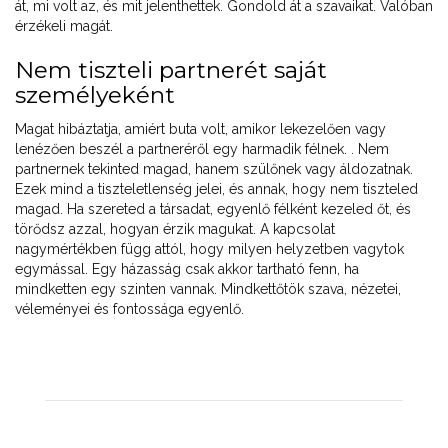
át, mi volt az, és mit jelenthettek. Gondold át a szavaikat. Valóban
érzékeli magát.
Nem tiszteli partnerét saját
személyeként
Magat hibáztatja, amiért buta volt, amikor lekezelően vagy
lenézően beszél a partneréről egy harmadik félnek. . Nem
partnernek tekinted magad, hanem szülőnek vagy áldozatnak.
Ezek mind a tiszteletlenség jelei, és annak, hogy nem tiszteled
magad. Ha szereted a társadat, egyenlő félként kezeled őt, és
törődsz azzal, hogyan érzik magukat. A kapcsolat
nagymértékben függ attól, hogy milyen helyzetben vagytok
egymással. Egy házasság csak akkor tartható fenn, ha
mindketten egy szinten vannak. Mindkettőtök szava, nézetei,
véleményei és fontossága egyenlő.