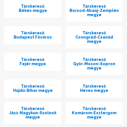
Társkereső
Társkereső
Békés megye
Borsod-Abaúj-Zemplén
megye
Társkereső
Társkereső
Budapest Főváros
Csongrád-Csanád
megye
Társkereső
Társkereső
Fejér megye
Győr-Moson-Sopron
megye
Társkereső
Társkereső
Hajdú-Bihar megye
Heves megye
Társkereső
Társkereső
Jász-Nagykun-Szolnok
Komárom-Esztergom
megye
megye