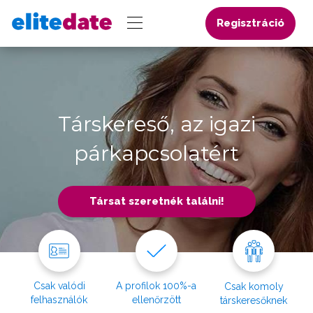
Regisztráció
Társkereső, az igazi
párkapcsolatért
Társat szeretnék találni!
Csak valódi
A profilok 100%-a
Csak komoly
felhasználók
ellenőrzött
társkeresőknek