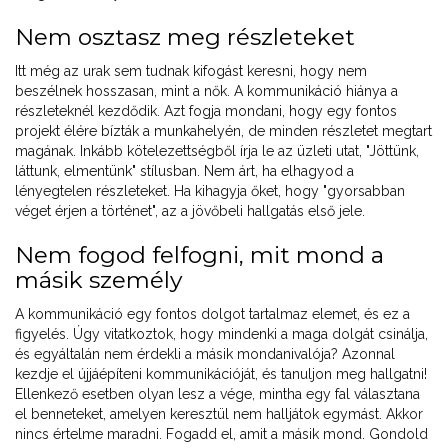
Nem osztasz meg részleteket
Itt még az urak sem tudnak kifogást keresni, hogy nem
beszélnek hosszasan, mint a nők. A kommunikáció hiánya a
részleteknél kezdődik. Azt fogja mondani, hogy egy fontos
projekt élére bízták a munkahelyén, de minden részletet megtart
magának. Inkább kötelezettségből írja le az üzleti utat, "Jöttünk,
láttunk, elmentünk" stílusban. Nem árt, ha elhagyod a
lényegtelen részleteket. Ha kihagyja őket, hogy "gyorsabban
véget érjen a történet", az a jövőbeli hallgatás első jele.
Nem fogod felfogni, mit mond a
másik személy
A kommunikáció egy fontos dolgot tartalmaz elemet, és ez a
figyelés. Úgy vitatkoztok, hogy mindenki a maga dolgát csinálja,
és egyáltalán nem érdekli a másik mondanivalója? Azonnal
kezdje el újjáépíteni kommunikációját, és tanuljon meg hallgatni!
Ellenkező esetben olyan lesz a vége, mintha egy fal választana
el benneteket, amelyen keresztül nem halljátok egymást. Akkor
nincs értelme maradni. Fogadd el, amit a másik mond. Gondold