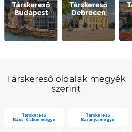
Társkereső
Társkereső
T
Budapest
Debrecen
Társkereső oldalak megyék
szerint
Társkereső
Társkereső
Bács-Kiskun megye
Baranya megye