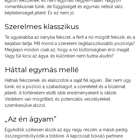
ágyon fekszenek, és nem egymás hegyén-hátán. Nagyon
romantikusnak tűnik, de függőséget és egymás nélkül való
képtelenséget jelent. És ez nem jó.
Szerelmes klasszikus
Te ugyanabba az irányba fekszel, a férfi a nő mögött fekszik, és a
karjában tartja. Mit mond a szerelem legklasszikusabb pozíciója?
Meglepő módon csak az, hogy a nő biztonságban érzi magát.
Vagy túl kicsi az ágya, és különben nem tudna aludni?
Háttal egymás mellé
Hátnak fekszenek, és elalszotok a saját fél ágyán . Bár nem úgy
tűnik, ez a pozíció a szabadságot, a szeretetet és a bizalmat
jelenti. A történelem előtti idők eredményeként is idézik.
Védelem van mögötted, és potenciális veszélyekkel
szembesülve alszol.
„Az én ágyam”
Egyikőtök szélesen alszik az ágy nagy részén, a másik pedig
összegömbölyödik a többire. A kapcsolat bővülő partnere