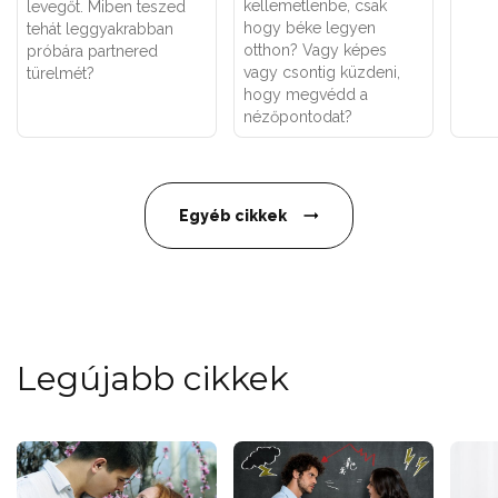
kellemetlenbe, csak
levegőt. Miben teszed
hogy béke legyen
tehát leggyakrabban
otthon? Vagy képes
próbára partnered
vagy csontig küzdeni,
türelmét?
hogy megvédd a
nézőpontodat?
Egyéb cikkek
Legújabb cikkek