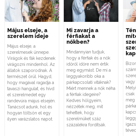
Május elseje, a
Mi zavarja a
Tén
szerelem ideje
férfiakat a
mít
nőkben?
sze
Május elseje, a
sze
Mindannyian tudjuk,
szerelmesek ünnepe.
kap
hogy a férfiak és a nők
Virágok és fák kezdenek
Bizo
időről időre nem értik
virágozni mindenhol. Az
szám
meg egymást. De mi a
állatok szaporodnak. A
szere
leggyakoribb oka a
természet örül. Hagyd,
vagy 
párkapcsolati vitáknak?
hogy magával ragadja a
Melyi
Miért mennek a nők néha
tavaszi hangulat, és hívd
csak
a férfiak idegeire?
el szerelmedet egy
meg 
Kedves hölgyeim,
randevúra május elsején.
párk
nézzétek meg, mit
Tanácsot adunk, hol és
kapc
tehettek, hogy
hogyan töltsön el egy
legg
szerelmüket száz
ilyen varázslatos napot.
igaz
százalékra fordítsák.
téved