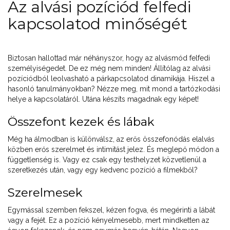
Az alvási pozíciód felfedi
kapcsolatod minőségét
Biztosan hallottad már néhányszor, hogy az alvásmód felfedi
személyiségedet. De ez még nem minden! Állítólag az alvási
pozíciódból leolvasható a párkapcsolatod dinamikája. Hiszel a
hasonló tanulmányokban? Nézze meg, mit mond a tartózkodási
helye a kapcsolatáról. Utána készíts magadnak egy képet!
Összefont kezek és lábak
Még ha álmodban is különválsz, az erős összefonódás elalvás
közben erős szerelmet és intimitást jelez. És meglepő módon a
függetlenség is. Vagy ez csak egy testhelyzet közvetlenül a
szeretkezés után, vagy egy kedvenc pozíció a filmekből?
Szerelmesek
Egymással szemben fekszel, kézen fogva, és megérinti a lábát
vagy a fejét. Ez a pozíció kényelmesebb, mert mindketten az