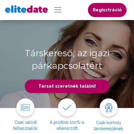
Regisztráció
Társkereső, az igazi
párkapcsolatért
Társat szeretnék találni!
Csak valódi
A profilok 100%-a
Csak komoly
felhasználók
ellenőrzött
társkeresőknek