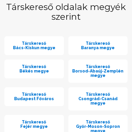
Társkereső oldalak megyék
szerint
Társkereső
Társkereső
Bács-Kiskun megye
Baranya megye
Társkereső
Társkereső
Békés megye
Borsod-Abaúj-Zemplén
megye
Társkereső
Társkereső
Budapest Főváros
Csongrád-Csanád
megye
Társkereső
Társkereső
Fejér megye
Győr-Moson-Sopron
megye