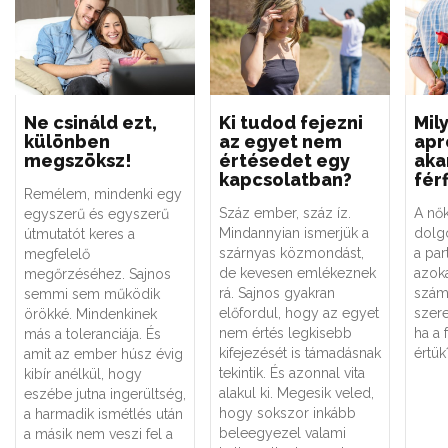
Ne csináld ezt,
Ki tudod fejezni
Mil
különben
az egyet nem
apr
megszöksz!
értésedet egy
aka
kapcsolatban?
fér
Remélem, mindenki egy
Száz ember, száz íz.
A nők
egyszerű és egyszerű
Mindannyian ismerjük a
dolgo
útmutatót keres a
szárnyas közmondást,
a par
megfelelő
de kevesen emlékeznek
azok
megőrzéséhez. Sajnos
rá. Sajnos gyakran
számu
semmi sem működik
előfordul, hogy az egyet
szer
örökké. Mindenkinek
nem értés legkisebb
ha a 
más a toleranciája. És
kifejezését is támadásnak
értük
amit az ember húsz évig
tekintik. És azonnal vita
kibír anélkül, hogy
alakul ki. Megesik veled,
eszébe jutna ingerültség,
hogy sokszor inkább
a harmadik ismétlés után
beleegyezel valami
a másik nem veszi fel a