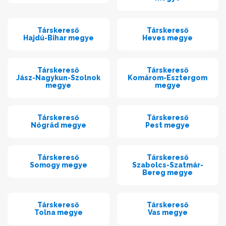
Társkereső
Társkereső
Hajdú-Bihar megye
Heves megye
Társkereső
Társkereső
Jász-Nagykun-Szolnok
Komárom-Esztergom
megye
megye
Társkereső
Társkereső
Nógrád megye
Pest megye
Társkereső
Társkereső
Somogy megye
Szabolcs-Szatmár-
Bereg megye
Társkereső
Társkereső
Tolna megye
Vas megye