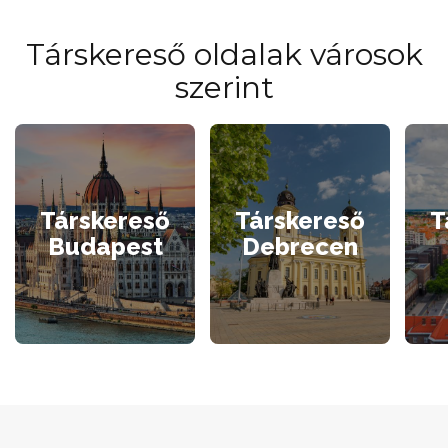
Társkereső oldalak városok
szerint
Társkereső
Társkereső
T
Budapest
Debrecen