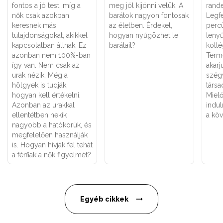
fontos a jó test, míg a
meg jól kijönni velük. A
rande
nők csak azokban
barátok nagyon fontosak
Legf
keresnek más
az életben. Érdekel,
percü
tulajdonságokat, akikkel
hogyan nyűgözhet le
leny
kapcsolatban állnak. Ez
barátait?
kollé
azonban nem 100%-ban
Term
így van. Nem csak az
akarj
urak nézik. Még a
szég
hölgyek is tudják,
társa
hogyan kell értékelni.
Mielő
Azonban az urakkal
indul
ellentétben nekik
a köv
nagyobb a hatókörük, és
megfelelően használják
is. Hogyan hívják fel tehát
a férfiak a nők figyelmét?
Egyéb cikkek