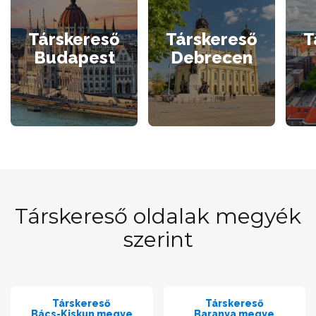
Társkereső
Társkereső
T
Budapest
Debrecen
Társkereső oldalak megyék
szerint
Társkereső
Társkereső
Bács-Kiskun megye
Baranya megye