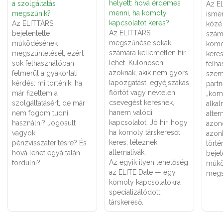
helyett: hová érdemes
a szolgáltatás
Az E
menni, ha komoly
megszűnik?
ismer
kapcsolatot keres?
Az ELITTÁRS
közé 
Az ELITTÁRS
bejelentette
számá
megszűnése sokak
működésének
komo
számára kellemetlen hír
megszüntetését, ezért
keres
lehet. Különösen
sok felhasználóban
felha
azoknak, akik nem gyors
felmerül a gyakorlati
szemé
lapozgatást, egyéjszakás
kérdés: mi történik, ha
partn
flörtöt vagy névtelen
már fizettem a
„kom
csevegést keresnek,
szolgáltatásért, de már
alka
hanem valódi
nem fogom tudni
alter
kapcsolatot. Jó hír, hogy
használni? Jogosult
azon
ha komoly társkeresőt
vagyok
azon
keres, léteznek
pénzvisszatérítésre? És
törté
alternatívák.
hová lehet egyáltalán
bejel
Az egyik ilyen lehetőség
fordulni?
műkö
az ELITE Date — egy
megs
komoly kapcsolatokra
specializálódott
társkereső.