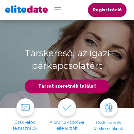
Regisztráció
Társkereső, az igazi
párkapcsolatért
Társat szeretnék találni!
Csak valódi
A profilok 100%-a
Csak komoly
felhasználók
ellenőrzött
társkeresőknek