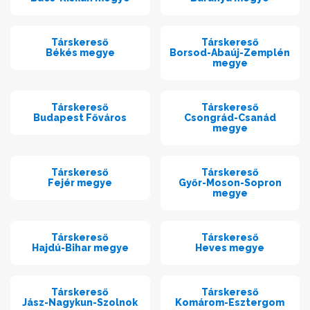
Társkereső
Társkereső
Békés megye
Borsod-Abaúj-Zemplén
megye
Társkereső
Társkereső
Budapest Főváros
Csongrád-Csanád
megye
Társkereső
Társkereső
Fejér megye
Győr-Moson-Sopron
megye
Társkereső
Társkereső
Hajdú-Bihar megye
Heves megye
Társkereső
Társkereső
Jász-Nagykun-Szolnok
Komárom-Esztergom