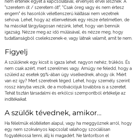
nem értenek egyet a kapcsolatával, érvényes érvei lesznek. A
"szeretem őt / szeretem őt!", "Csak öreg vagy és nem értesz
engem" és hasonlók véletlenszerű kiáltásai nem vezetnek
sehova. Lehet, hogy az ellenvetések egy része értelmetlen, de
ha másokat tárgyilagosan nézünk, lehet, hogy van bennük
igazság. Nézze meg az idő múlásával, és nézze meg, hogy
tudatlanságból cselekszenek-e, vagy látnak valamit, amit te nem.
Figyelj
A szülőknek egy kicsit is igaza lehet. nagyon nehéz, trükkös. És
nem csak azért, mert szerelmes vagy. Amúgy ne feledd, hogy a
szüleid az esetek 99%-ában úgy viselkednek, ahogy ők. Miért
van ez így? Mert szeretnek téged. Lehet, hogy személy szerint
rossz irányba veszik, de a motivációjuk továbbra is a szeretet.
Tehát tisztán társadalmi és erkölcsi szempontból értékelje az
indítékaikat.
A szülők tévednek, amikor…
Ha félelmük előítéleten alapul, vagy ha meggyőznek arról, hogy
egy nem szokványos kapcsolat valahogy szociálisan
fogyatékossá tenni, állj ki magadért. Ne tántorítson el