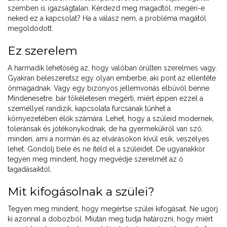
szemben is igazságtalan. Kérdezd meg magadtól, megéri-e
neked ez a kapcsolat? Ha a válasz nem, a probléma magától
megoldódott.
Ez szerelem
A harmadik lehetőség az, hogy valóban őrülten szerelmes vagy.
Gyakran beleszeretsz egy olyan emberbe, aki pont az ellentéte
önmagadnak. Vagy egy bizonyos jellemvonás elbűvöl benne.
Mindenesetre, bár tökéletesen megérti, miért éppen ezzel a
személlyel randizik, kapcsolata furcsának tűnhet a
környezetében élők számára. Lehet, hogy a szüleid modernek,
toleránsak és jótékonykodnak, de ha gyermekükről van szó,
minden, ami a normán és az elvárásokon kívül esik, veszélyes
lehet. Gondolj bele és ne ítéld el a szüleidet. De ugyanakkor
tegyen meg mindent, hogy megvédje szerelmét az ő
tagadásaiktól.
Mit kifogásolnak a szülei?
Tegyen meg mindent, hogy megértse szülei kifogásait. Ne ugorj
ki azonnal a dobozból. Miután meg tudja határozni, hogy miért