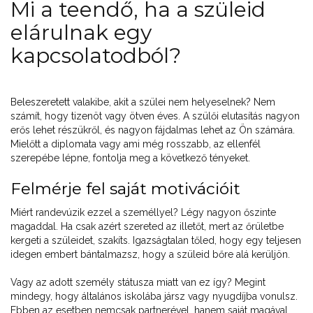
Mi a teendő, ha a szüleid
elárulnak egy
kapcsolatodból?
Beleszeretett valakibe, akit a szülei nem helyeselnek? Nem
számít, hogy tizenöt vagy ötven éves. A szülői elutasítás nagyon
erős lehet részükről, és nagyon fájdalmas lehet az Ön számára.
Mielőtt a diplomata vagy ami még rosszabb, az ellenfél
szerepébe lépne, fontolja meg a következő tényeket.
Felmérje fel saját motivációit
Miért randevúzik ezzel a személlyel? Légy nagyon őszinte
magaddal. Ha csak azért szereted az illetőt, mert az őrületbe
kergeti a szüleidet, szakíts. Igazságtalan tőled, hogy egy teljesen
idegen embert bántalmazsz, hogy a szüleid bőre alá kerüljön.
Vagy az adott személy státusza miatt van ez így? Megint
mindegy, hogy általános iskolába jársz vagy nyugdíjba vonulsz.
Ebben az esetben nemcsak partnerével, hanem saját magával