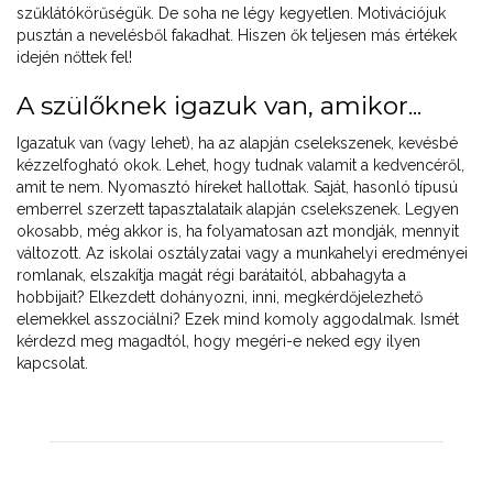
szűklátókörűségük. De soha ne légy kegyetlen. Motivációjuk
pusztán a nevelésből fakadhat. Hiszen ők teljesen más értékek
idején nőttek fel!
A szülőknek igazuk van, amikor...
Igazatuk van (vagy lehet), ha az alapján cselekszenek, kevésbé
kézzelfogható okok. Lehet, hogy tudnak valamit a kedvencéről,
amit te nem. Nyomasztó híreket hallottak. Saját, hasonló típusú
emberrel szerzett tapasztalataik alapján cselekszenek. Legyen
okosabb, még akkor is, ha folyamatosan azt mondják, mennyit
változott. Az iskolai osztályzatai vagy a munkahelyi eredményei
romlanak, elszakítja magát régi barátaitól, abbahagyta a
hobbijait? Elkezdett dohányozni, inni, megkérdőjelezhető
elemekkel asszociálni? Ezek mind komoly aggodalmak. Ismét
kérdezd meg magadtól, hogy megéri-e neked egy ilyen
kapcsolat.