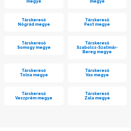
megye
megye
Társkereső
Társkereső
Nógrád megye
Pest megye
Társkereső
Társkereső
Somogy megye
Szabolcs-Szatmár-
Bereg megye
Társkereső
Társkereső
Tolna megye
Vas megye
Társkereső
Társkereső
Veszprém megye
Zala megye