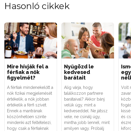
Hasonló cikkek
Mire hívják fel a
Nyűgözd le
Ism
férfiak a nők
kedvesed
egy
figyelmét?
barátait
nél
A férfiak mindenekelőtt a
Alig várja, hogy
Volt 
nők fizikai megjelenését
találkozzon partnere
zava
értékelik, a nők jobban
barátaival? Akkor bánj
közb
értékelik a férfi szívét.
velük úgy, mint a
fogás
Ennek a mantrának
kedveseddel. Ne játssz
kissé
köszönhetően szinte
vele, ne csinálj úgy,
és cs
mindenki azt feltételezi,
mintha jobb lennél, mint
észre
hogy csak a férfiaknak
amilyen vagy. Próbálj
kifor