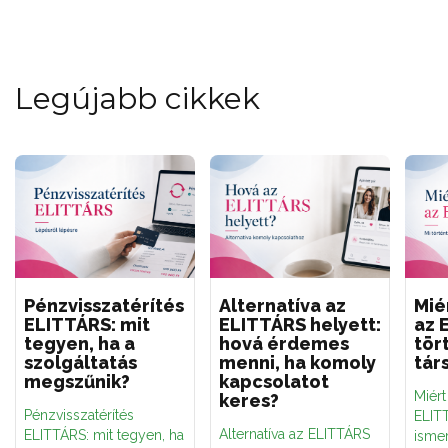
Legújabb cikkek
Pénzvisszatérítés
Alternatíva az
Mié
ELITTÁRS: mit
ELITTÁRS helyett:
az 
tegyen, ha a
hová érdemes
tör
szolgáltatás
menni, ha komoly
tár
megszűnik?
kapcsolatot
Miér
keres?
Pénzvisszatérítés
ELITT
Alternatíva az ELITTÁRS
ELITTÁRS: mit tegyen, ha
ismer