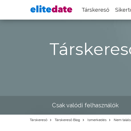
Társkereső
Siker
Társkeres
Csak valódi felhasználók
Társkereső
Társkereső Blog
Ismerkedés
Nem találsz