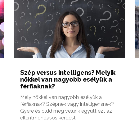
Szép versus intelligens? Melyik
nőkkel van nagyobb esélyük a
férfiaknak?
Mely nőkkel van nagyobb esélyük a
férfiaknak? Szépnek vagy intelligensnek?
Gyere és oldd meg velünk együtt ezt az
ellentmondásos kérdést.