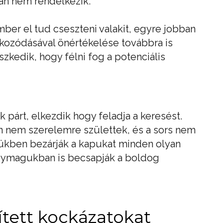
án nem rendelkezik.
ber el tud cseszteni valakit, egyre jobban
fokozódásával önértékelése továbbra is
zkedik, hogy félni fog a potenciális
 párt, elkezdik hogy feladja a keresést.
 nem szerelemre születtek, és a sors nem
ívükben bezárják a kapukat minden olyan
 Egymagukban is becsapják a boldog
lített kockázatokat