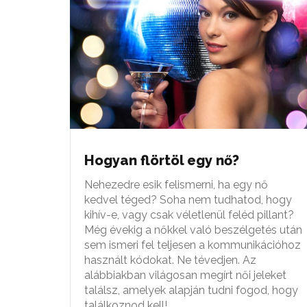
Hogyan flörtöl egy nő?
Nehezedre esik felismerni, ha egy nő
kedvel téged? Soha nem tudhatod, hogy
kihív-e, vagy csak véletlenül feléd pillant?
Még évekig a nőkkel való beszélgetés után
sem ismeri fel teljesen a kommunikációhoz
használt kódokat. Ne tévedjen. Az
alábbiakban világosan megírt női jeleket
találsz, amelyek alapján tudni fogod, hogy
találkoznod kell!