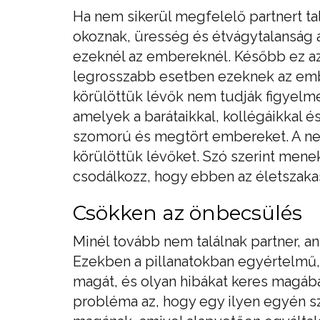
Ha nem sikerül megfelelő partnert t
okoznak, üresség és étvágytalanság a
ezeknél az embereknél. Később ez az
legrosszabb esetben ezeknek az embe
körülöttük lévők nem tudják figyelmen
amelyek a barátaikkal, kollégáikkal é
szomorú és megtört embereket. A nega
körülöttük lévőket. Szó szerint mene
csodálkozz, hogy ebben az életszakas
Csökken az önbecsülés
Minél tovább nem találnak partner, a
Ezekben a pillanatokban egyértelmű, h
magát, és olyan hibákat keres magába
probléma az, hogy egy ilyen egyén sz