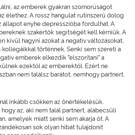
alálni, az emberek gyakran szomorúságot
z élethez. A rossz hangulat rutinszerű dolog
 állapot enyhe depresszióba fordulhat. A
reknek szakértők segítségét kell kérniük. A
 kívül hagyni azokat a negatív változásokat,
s kollégáikkal történnek. Senki sem szereti a
tív emberek elkezdik "elszorítani" a
külnek ezektől az emberektől. Ezért ne
zban nem találsz barátot, nemhogy partnert.
nnál inkább csökken az önértékelésük.
ogy az, aki nem talál partnert, alábecsüli
n, amelyek miatt senki sem akarja őt. A
ándékosan sok olyan hibát tulajdonít