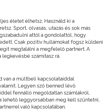
ljes életet élhetsz. Használd ki a
retsz. Sport, olvasás, utazás és sok más
zabadulni attól a gondolattól, hogy
edett. Csak pozitív hullámokat fogsz küldeni
egít megtalálni a megfelelő partnert. A
a legkevésbé számítasz rá.
van a múltbeli kapcsolataiddal
 valamit. Legyen szó benned lévő
iddel fennálló megoldatlan számlákról.
 lehető leggyorsabban meg kell szüntetni,
artnerrel való kapcsolatában.