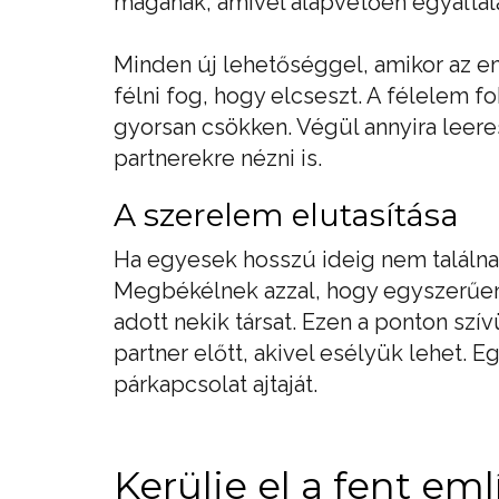
magának, amivel alapvetően egyáltal
Minden új lehetőséggel, amikor az em
félni fog, hogy elcseszt. A félelem 
gyorsan csökken. Végül annyira leeres
partnerekre nézni is.
A szerelem elutasítása
Ha egyesek hosszú ideig nem találnak
Megbékélnek azzal, hogy egyszerűen
adott nekik társat. Ezen a ponton sz
partner előtt, akivel esélyük lehet.
párkapcsolat ajtaját.
Kerülje el a fent em