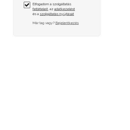
Elfogadom a szolgáltatás
feltételeit
, az
adatkezelést
és a
szolgáltatás nyújtását
Már tag vagy?
Bejelentkezés