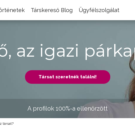
történetek
Társkereső Blog
Ügyfélszolgálat
ő, az igazi párka
Társat szeretnék találni!
A profilok 100%-a ellenőrzött
 társat?