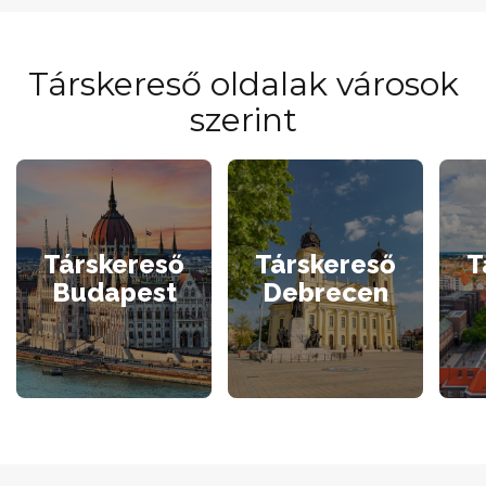
Társkereső oldalak városok
szerint
Társkereső
Társkereső
T
Budapest
Debrecen