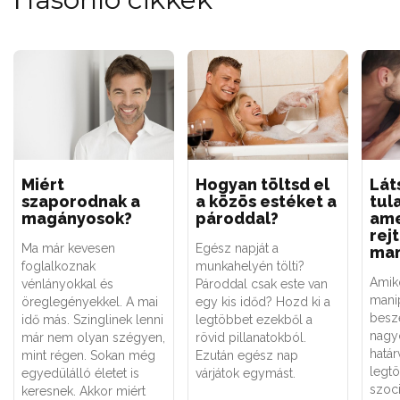
Miért
Hogyan töltsd el
Lát
szaporodnak a
a közös estéket a
tul
magányosok?
pároddal?
ame
rej
Ma már kevesen
Egész napját a
man
foglalkoznak
munkahelyén tölti?
Amiko
vénlányokkal és
Pároddal csak este van
mani
öreglegényekkel. A mai
egy kis időd? Hozd ki a
besz
idő más. Szinglinek lenni
legtöbbet ezekből a
nagy
már nem olyan szégyen,
rövid pillanatokból.
határ
mint régen. Sokan még
Ezután egész nap
legt
egyedülálló életet is
várjátok egymást.
szoci
keresnek. Akkor miért