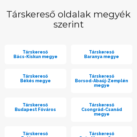
Társkereső oldalak megyék
szerint
Társkereső
Társkereső
Bács-Kiskun megye
Baranya megye
Társkereső
Társkereső
Békés megye
Borsod-Abaúj-Zemplén
megye
Társkereső
Társkereső
Budapest Főváros
Csongrád-Csanád
megye
Társkereső
Társkereső