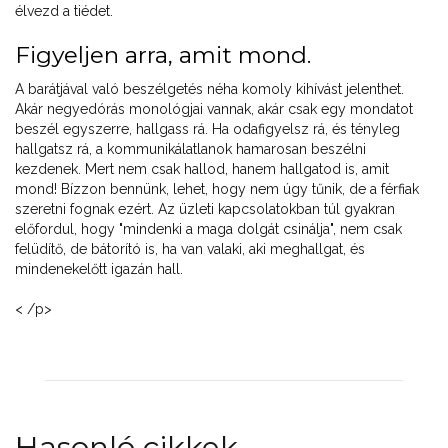
élvezd a tiédet.
Figyeljen arra, amit mond.
A barátjával való beszélgetés néha komoly kihívást jelenthet.
Akár negyedórás monológjai vannak, akár csak egy mondatot
beszél egyszerre, hallgass rá. Ha odafigyelsz rá, és tényleg
hallgatsz rá, a kommunikálatlanok hamarosan beszélni
kezdenek. Mert nem csak hallod, hanem hallgatod is, amit
mond! Bízzon bennünk, lehet, hogy nem úgy tűnik, de a férfiak
szeretni fognak ezért. Az üzleti kapcsolatokban túl gyakran
előfordul, hogy "mindenki a maga dolgát csinálja", nem csak
felüdítő, de bátorító is, ha van valaki, aki meghallgat, és
mindenekelőtt igazán hall.
< /p>
Hasonló cikkek