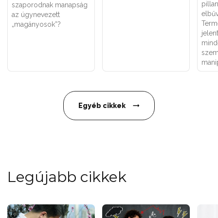
pilla
szaporodnak manapság
elbűv
az úgynevezett
Term
„magányosok”?
jelen
mind
szem
manip
Egyéb cikkek
Legújabb cikkek