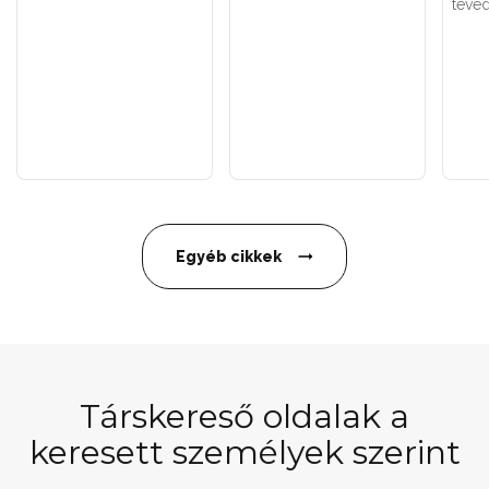
téved
Egyéb cikkek
Társkereső oldalak a
keresett személyek szerint