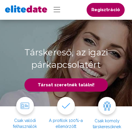
Regisztráció
Társkereső, az igazi
párkapcsolatért
Társat szeretnék találni!
Csak valódi
A profilok 100%-a
Csak komoly
felhasználók
ellenőrzött
társkeresőknek