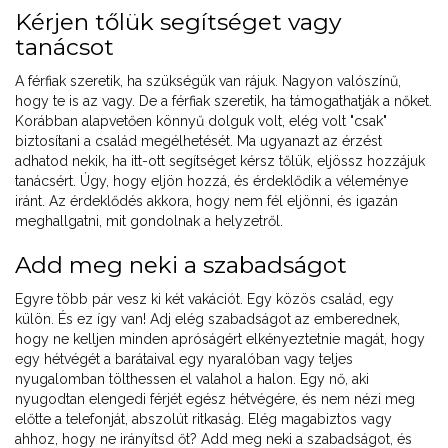
Kérjen tőlük segítséget vagy
tanácsot
A férfiak szeretik, ha szükségük van rájuk. Nagyon valószínű,
hogy te is az vagy. De a férfiak szeretik, ha támogathatják a nőket.
Korábban alapvetően könnyű dolguk volt, elég volt "csak"
biztosítani a család megélhetését. Ma ugyanazt az érzést
adhatod nekik, ha itt-ott segítséget kérsz tőlük, eljössz hozzájuk
tanácsért. Úgy, hogy eljön hozzá, és érdeklődik a véleménye
iránt. Az érdeklődés akkora, hogy nem fél eljönni, és igazán
meghallgatni, mit gondolnak a helyzetről.
Add meg neki a szabadságot
Egyre több pár vesz ki két vakációt. Egy közös család, egy
külön. És ez így van! Adj elég szabadságot az emberednek,
hogy ne kelljen minden apróságért elkényeztetnie magát, hogy
egy hétvégét a barátaival egy nyaralóban vagy teljes
nyugalomban tölthessen el valahol a halon. Egy nő, aki
nyugodtan elengedi férjét egész hétvégére, és nem nézi meg
előtte a telefonját, abszolút ritkaság. Elég magabiztos vagy
ahhoz, hogy ne irányítsd őt? Add meg neki a szabadságot, és