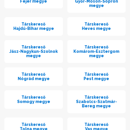
Fejér megye
Győr-Moson-Sopron
megye
Társkereső
Társkereső
Hajdú-Bihar megye
Heves megye
Társkereső
Társkereső
Jász-Nagykun-Szolnok
Komárom-Esztergom
megye
megye
Társkereső
Társkereső
Nógrád megye
Pest megye
Társkereső
Társkereső
Somogy megye
Szabolcs-Szatmár-
Bereg megye
Társkereső
Társkereső
Tolna megye
Vas megye