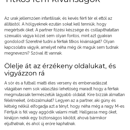
Az urak jellemzően infantilisak, és kevés férfi tér el ettől az
állítástól. A hölgyeknek ezután sokat kell tenniük, hogy
megértsék őket. A partner főzési készsége és csillapíthatatlan
szexuális vágya közel sem olyan fontos, mint azt gyakran
gondolod! Szeretné tudni a férfiak titkos kívánságait? Olyan
kapcsolatra vágyik, amelyet néha még ők maguk sem tudnak
megnevezni? Szóval itt vannak.
Ölelje át az érzékeny oldalukat, és
vigyázzon rá
A sör és a futball miatti éles verseny és embervadászat
világában nem sok választási lehetőség maradt hogy a férfiak
megmutassák természetük lágyabb oldalát. Kire bízzák álmatlan
félelmeiket, önbizalmukat? Legyen az a partner, aki gúny és
kétség nélkül elfogadja azt a tényt, hogy néha még a nagy M-es
Férfijuk is fél vagy aggódik valami miatt. Hallgassa meg őket,
kínáljon nekik egy biztonságos kikötőt, ahová bármikor
eljuthatnak, és ahol új erőre kaphatnak.