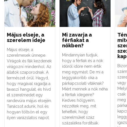
Május elseje, a
Mi zavarja a
Tén
szerelem ideje
férfiakat a
mít
nőkben?
sze
Május elseje, a
sze
Mindannyian tudjuk,
szerelmesek ünnepe.
kap
hogy a férfiak és a nők
Virágok és fák kezdenek
Bizo
időről időre nem értik
virágozni mindenhol. Az
szám
meg egymást. De mi a
állatok szaporodnak. A
szere
leggyakoribb oka a
természet örül. Hagyd,
vagy 
párkapcsolati vitáknak?
hogy magával ragadja a
Melyi
Miért mennek a nők néha
tavaszi hangulat, és hívd
csak
a férfiak idegeire?
el szerelmedet egy
meg 
Kedves hölgyeim,
randevúra május elsején.
párk
nézzétek meg, mit
Tanácsot adunk, hol és
kapc
tehettek, hogy
hogyan töltsön el egy
legg
szerelmüket száz
ilyen varázslatos napot.
igaz
százalékra fordítsák.