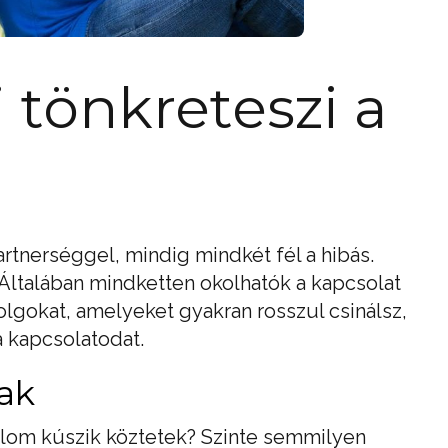
 tönkreteszi a
rtnerséggel, mindig mindkét fél a hibás.
 Általában mindketten okolhatók a kapcsolat
olgokat, amelyeket gyakran rosszul csinálsz,
a kapcsolatodat.
ak
nalom kúszik köztetek? Szinte semmilyen