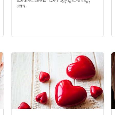
exedhez. Ellenőrizze, hogy igaz-e vagy
sem.