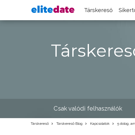
Társkereső
Siker
Társkeres
Csak valódi felhasználók
Társkereső
Társkereső Blog
Kapcsolatok
5 dolog, am