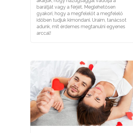
akarjuk, hogy hazugsággal vádolja a
barátját vagy a férjét. Meglehetősen
gyakori, hogy a megfelelőt a megfelelő
időben tudjuk kimondani. Uraim, tanácsot
adunk, mit érdemes megtanulni egyenes
arccal!