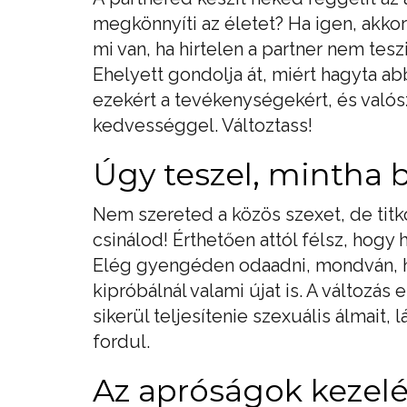
megkönnyíti az életet? Ha igen, akko
mi van, ha hirtelen a partner nem tes
Ehelyett gondolja át, miért hagyta a
ezekért a tevékenységekért, és való
kedvességgel. Változtass!
Úgy teszel, mintha 
Nem szereted a közös szexet, de titk
csinálod! Érthetően attól félsz, hogy 
Elég gyengéden odaadni, mondván, ho
kipróbálnál valami újat is. A változ
sikerül teljesítenie szexuális álmait, 
fordul.
Az apróságok kezel