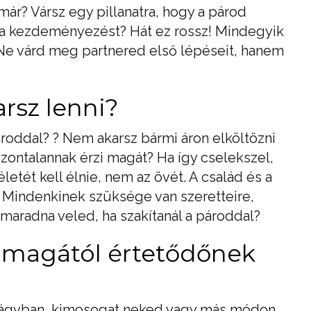
r? Vársz egy pillanatra, hogy a párod
a kezdeményezést? Hát ez rossz! Mindegyik
 Ne várd meg partnered első lépéseit, hanem
rsz lenni?
roddal? ? Nem akarsz bármi áron elköltözni
szontalannak érzi magát? Ha így cselekszel,
életét kell élnie, nem az övét. A család és a
. Mindenkinek szüksége van szeretteire,
 maradna veled, ha szakítanál a pároddal?
 magától értetődőnek
az ágyban, kimosogat neked vagy más módon