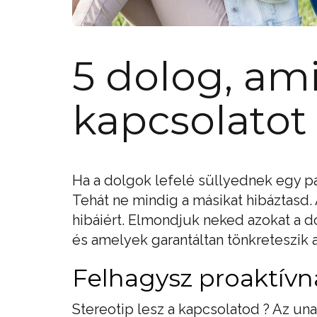
5 dolog, ami
kapcsolatot
Ha a dolgok lefelé süllyednek egy pa
Tehát ne mindig a másikat hibáztasd.
hibáiért. Elmondjuk neked azokat a d
és amelyek garantáltan tönkreteszik 
Felhagysz proaktívn
Stereotip lesz a kapcsolatod ? Az u