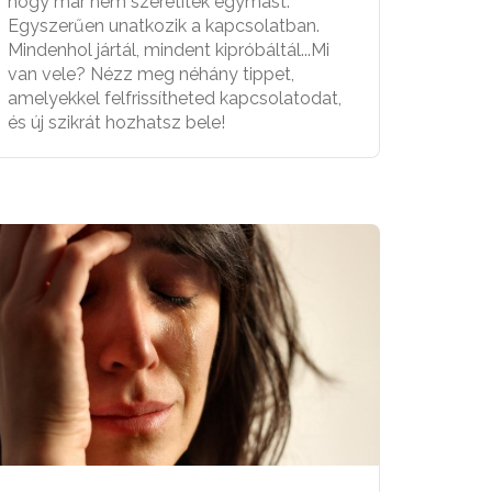
hogy már nem szeretitek egymást.
Egyszerűen unatkozik a kapcsolatban.
Mindenhol jártál, mindent kipróbáltál...Mi
van vele? Nézz meg néhány tippet,
amelyekkel felfrissítheted kapcsolatodat,
és új szikrát hozhatsz bele!