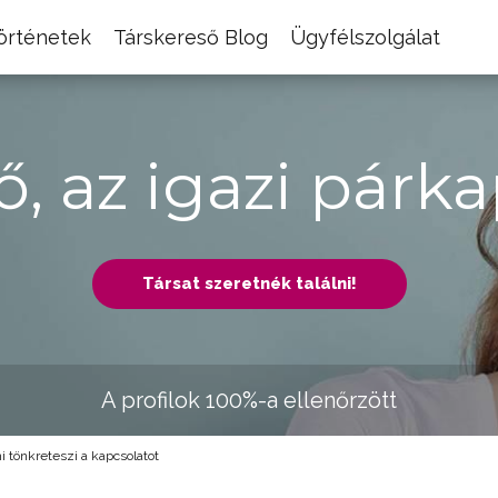
történetek
Társkereső Blog
Ügyfélszolgálat
ő, az igazi párka
Társat szeretnék találni!
A profilok 100%-a ellenőrzött
i tönkreteszi a kapcsolatot