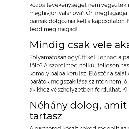
közös tevékenységet nem végeztek má
meghívjon valahova? Ön megtagadja 
párnak dolgoznia kell a kapcsolaton.
tedd meg magad!
Mindig csak vele aka
Folyamatosan együtt kell lenned a pá
tőle? A szerelmed nélkül teljesen ha
komoly bajba kerülsz. Először a saját 
barátok megszakítása szintén nem jó
akikhez vészhelyzetben fordulhat. Ki
Néhány dolog, amit
tartasz
A partnered készít neked reggelit 