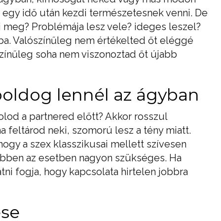
r egy idő után kezdi természetesnek venni. De
zi meg? Problémája lesz vele? ideges leszel?
bba. Valószínűleg nem értékelted őt eléggé
színűleg soha nem viszonoztad őt újabb
boldog lennél az ágyban
olod a partnered előtt? Akkor rosszul
ha feltárod neki, szomorú lesz a tény miatt.
gy a szex klasszikusai mellett szívesen
ás ebben az esetben nagyon szükséges. Ha
látni fogja, hogy kapcsolata hirtelen jobbra
ése