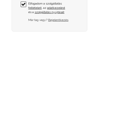
Elfogadom a szolgáltatás
feltételeit
, az
adatkezelést
és a
szolgáltatás nyújtását
Már tag vagy?
Bejelentkezés