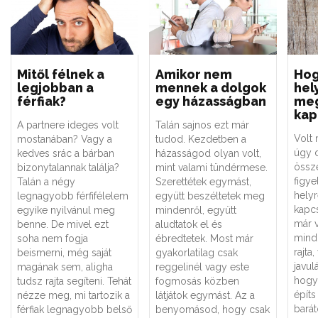
Mitől félnek a
Amikor nem
Hog
legjobban a
mennek a dolgok
hely
férfiak?
egy házasságban
meg
kap
A partnere ideges volt
Talán sajnos ezt már
Volt 
mostanában? Vagy a
tudod. Kezdetben a
úgy d
kedves srác a bárban
házasságod olyan volt,
össz
bizonytalannak találja?
mint valami tündérmese.
figye
Talán a négy
Szerettétek egymást,
helyr
legnagyobb férfifélelem
együtt beszéltetek meg
kapcs
egyike nyilvánul meg
mindenről, együtt
már v
benne. De mivel ezt
aludtatok el és
mind
soha nem fogja
ébredtetek. Most már
rajta
beismerni, még saját
gyakorlatilag csak
javulá
magának sem, aligha
reggelinél vagy este
hogy 
tudsz rajta segíteni. Tehát
fogmosás közben
építs
nézze meg, mi tartozik a
látjátok egymást. Az a
bará
férfiak legnagyobb belső
benyomásod, hogy csak