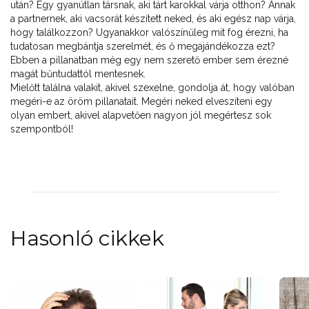
után? Egy gyanútlan társnak, aki tárt karokkal várja otthon? Annak
a partnernek, aki vacsorát készített neked, és aki egész nap várja,
hogy találkozzon? Ugyanakkor valószínűleg mit fog érezni, ha
tudatosan megbántja szerelmét, és ő megajándékozza ezt?
Ebben a pillanatban még egy nem szerető ember sem érezné
magát bűntudattól mentesnek.
Mielőtt találna valakit, akivel szexelne, gondolja át, hogy valóban
megéri-e az öröm pillanatait. Megéri neked elveszíteni egy
olyan embert, akivel alapvetően nagyon jól megértesz sok
szempontból!
Hasonló cikkek