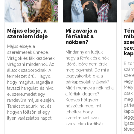
Május elseje, a
Mi zavarja a
Tén
szerelem ideje
férfiakat a
mít
nőkben?
sze
Május elseje, a
sze
Mindannyian tudjuk,
szerelmesek ünnepe.
kap
hogy a férfiak és a nők
Virágok és fák kezdenek
Bizo
időről időre nem értik
virágozni mindenhol. Az
szám
meg egymást. De mi a
állatok szaporodnak. A
szere
leggyakoribb oka a
természet örül. Hagyd,
vagy 
párkapcsolati vitáknak?
hogy magával ragadja a
Melyi
Miért mennek a nők néha
tavaszi hangulat, és hívd
csak
a férfiak idegeire?
el szerelmedet egy
meg 
Kedves hölgyeim,
randevúra május elsején.
párk
nézzétek meg, mit
Tanácsot adunk, hol és
kapc
tehettek, hogy
hogyan töltsön el egy
legg
szerelmüket száz
ilyen varázslatos napot.
igaz
százalékra fordítsák.
téved