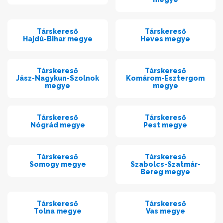
Társkereső
Társkereső
Hajdú-Bihar megye
Heves megye
Társkereső
Társkereső
Jász-Nagykun-Szolnok
Komárom-Esztergom
megye
megye
Társkereső
Társkereső
Nógrád megye
Pest megye
Társkereső
Társkereső
Somogy megye
Szabolcs-Szatmár-
Bereg megye
Társkereső
Társkereső
Tolna megye
Vas megye