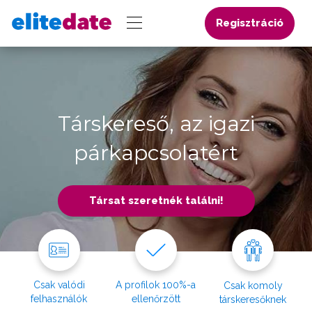
Regisztráció
Társkereső, az igazi
párkapcsolatért
Társat szeretnék találni!
Csak valódi
A profilok 100%-a
Csak komoly
felhasználók
ellenőrzött
társkeresőknek