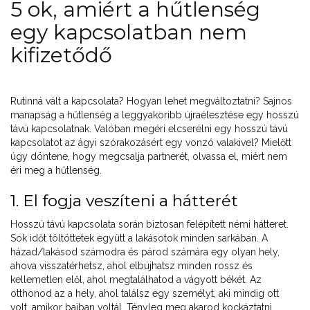
5 ok, amiért a hűtlenség
egy kapcsolatban nem
kifizetődő
Rutinná vált a kapcsolata? Hogyan lehet megváltoztatni? Sajnos
manapság a hűtlenség a leggyakoribb újraélesztése egy hosszú
távú kapcsolatnak. Valóban megéri elcserélni egy hosszú távú
kapcsolatot az ágyi szórakozásért egy vonzó valakivel? Mielőtt
úgy döntene, hogy megcsalja partnerét, olvassa el, miért nem
éri meg a hűtlenség.
1. El fogja veszíteni a hátterét
Hosszú távú kapcsolata során biztosan felépített némi hátteret.
Sok időt töltöttetek együtt a lakásotok minden sarkában. A
házad/lakásod számodra és párod számára egy olyan hely,
ahova visszatérhetsz, ahol elbújhatsz minden rossz és
kellemetlen elől, ahol megtalálhatod a vágyott békét. Az
otthonod az a hely, ahol találsz egy személyt, aki mindig ott
volt, amikor bajban voltál. Tényleg meg akarod kockáztatni,