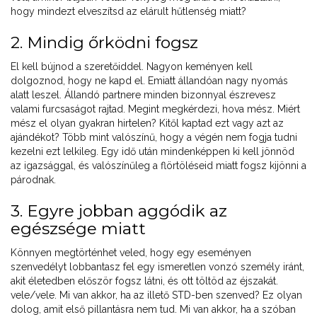
hogy mindezt elveszítsd az elárult hűtlenség miatt?
2. Mindig őrködni fogsz
El kell bújnod a szeretőiddel. Nagyon keményen kell
dolgoznod, hogy ne kapd el. Emiatt állandóan nagy nyomás
alatt leszel. Állandó partnere minden bizonnyal észrevesz
valami furcsaságot rajtad. Megint megkérdezi, hova mész. Miért
mész el olyan gyakran hirtelen? Kitől kaptad ezt vagy azt az
ajándékot? Több mint valószínű, hogy a végén nem fogja tudni
kezelni ezt lelkileg. Egy idő után mindenképpen ki kell jönnöd
az igazsággal, és valószínűleg a flörtöléseid miatt fogsz kijönni a
párodnak.
3. Egyre jobban aggódik az
egészsége miatt
Könnyen megtörténhet veled, hogy egy eseményen
szenvedélyt lobbantasz fel egy ismeretlen vonzó személy iránt,
akit életedben először fogsz látni, és ott töltöd az éjszakát.
vele/vele. Mi van akkor, ha az illető STD-ben szenved? Ez olyan
dolog, amit első pillantásra nem tud. Mi van akkor, ha a szóban