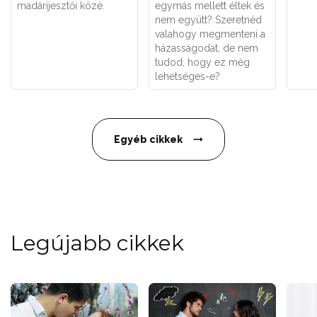
madárijesztői közé.
egymás mellett éltek és
nem együtt? Szeretnéd
valahogy megmenteni a
házasságodat, de nem
tudod, hogy ez még
lehetséges-e?
Egyéb cikkek
Legújabb cikkek