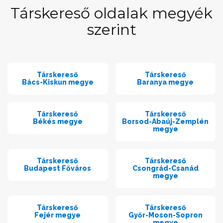
Társkereső oldalak megyék
szerint
Társkereső
Társkereső
Bács-Kiskun megye
Baranya megye
Társkereső
Társkereső
Békés megye
Borsod-Abaúj-Zemplén
megye
Társkereső
Társkereső
Budapest Főváros
Csongrád-Csanád
megye
Társkereső
Társkereső
Fejér megye
Győr-Moson-Sopron
megye