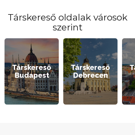
Társkereső oldalak városok
szerint
Társkereső
Társkereső
T
Budapest
Debrecen