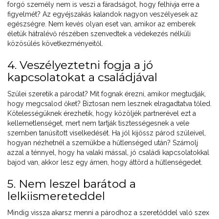
forgó személy nem is veszi a fáradságot, hogy felhívja erre a
figyelmét? Az egyéjszakás kalandok nagyon veszélyesek az
egészségre. Nem kevés olyan eset van, amikor az emberek
életük hátralévő részében szenvedtek a védekezés nélküli
közösülés következményeitől.
4. Veszélyeztetni fogja a jó
kapcsolatokat a családjával
Szülei szeretik a párodat? Mit fognak érezni, amikor megtudják,
hogy megcsalod őket? Biztosan nem lesznek elragadtatva tőled.
Kötelességüknek érezhetik, hogy közöljék partnerével ezt a
kellemetlenséget, mert nem tartják tisztességesnek a vele
szemben tanúsított viselkedését. Ha jól kijössz párod szüleivel,
hogyan nézhetnél a szemükbe a hűtlenséged után? Számolj
azzal a ténnyel, hogy ha valaki mással, jó családi kapcsolatokkal
bajod van, akkor lesz egy ámen, hogy áttörd a hűtlenségedet.
5. Nem leszel barátod a
lelkiismereteddel
Mindig vissza akarsz menni a párodhoz a szeretőddel való szex