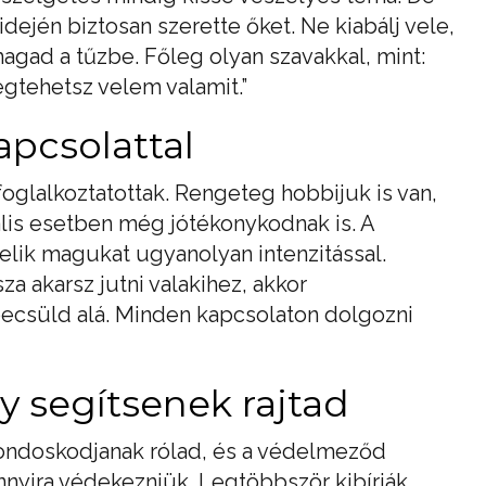
idején biztosan szerette őket. Ne kiabálj vele,
magad a tűzbe. Főleg olyan szavakkal, mint:
egtehetsz velem valamit.”
kapcsolattal
foglalkoztatottak. Rengeteg hobbijuk is van,
ális esetben még jótékonykodnak is. A
lik magukat ugyanolyan intenzitással.
za akarsz jutni valakihez, akkor
ecsüld alá. Minden kapcsolaton dolgozni
 segítsenek rajtad
 gondoskodjanak rólad, és a védelmeződ
nnyira védekezniük. Legtöbbször kibírják