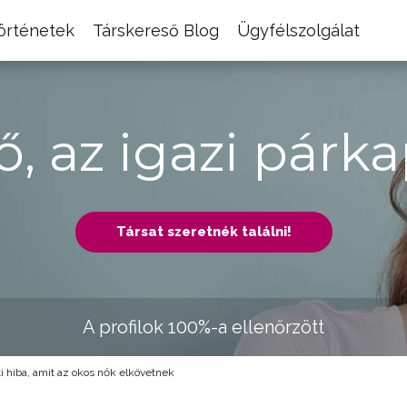
történetek
Társkereső Blog
Ügyfélszolgálat
ő, az igazi párka
Társat szeretnék találni!
A profilok 100%-a ellenőrzött
i hiba, amit az okos nők elkövetnek