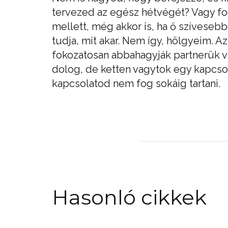
tervezed az egész hétvégét? Vagy fog
mellett, még akkor is, ha ő szívese
tudja, mit akar. Nem így, hölgyeim. A
fokozatosan abbahagyják partnerük 
dolog, de ketten vagytok egy kapcso
kapcsolatod nem fog sokáig tartani.
Hasonló cikkek