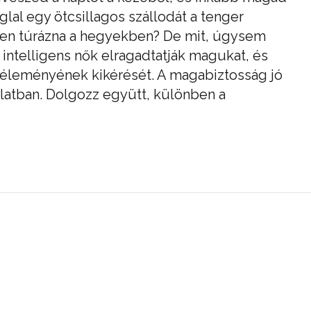
lal egy ötcsillagos szállodát a tenger
bben túrázna a hegyekben? De mit, úgysem
z intelligens nők elragadtatják magukat, és
véleményének kikérését. A magabiztosság jó
latban. Dolgozz együtt, különben a