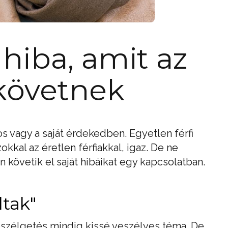
 hiba, amit az
követnek
os vagy a saját érdekedben. Egyetlen férfi
zokkal az éretlen férfiakkal, igaz. De ne
n követik el saját hibáikat egy kapcsolatban.
ltak"
eszélgetés mindig kissé veszélyes téma. De