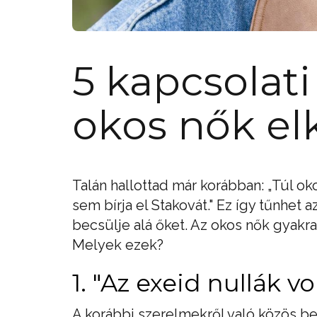
5 kapcsolati
okos nők el
Talán hallottad már korábban: „Túl ok
sem bírja el Stakovát." Ez így tűnhet a
becsülje alá őket. Az okos nők gyakra
Melyek ezek?
1. "Az exeid nullák vo
A korábbi szerelmekről való közös b