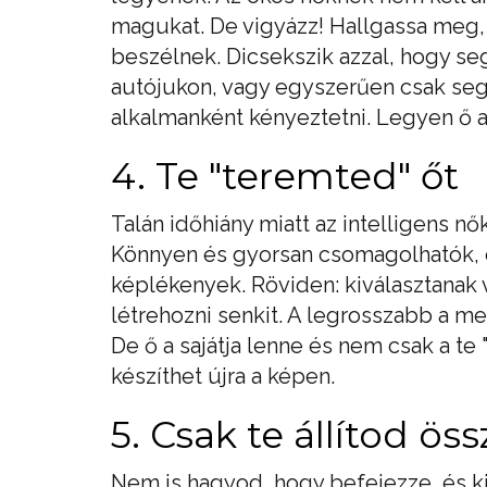
magukat. De vigyázz! Hallgassa meg, 
beszélnek. Dicsekszik azzal, hogy seg
autójukon, vagy egyszerűen csak seg
alkalmanként kényeztetni. Legyen ő 
4. Te "teremted" őt
Talán időhiány miatt az intelligens nő
Könnyen és gyorsan csomagolhatók, 
képlékenyek. Röviden: kiválasztanak v
létrehozni senkit. A legrosszabb a m
De ő a sajátja lenne és nem csak a te
készíthet újra a képen.
5. Csak te állítod ö
Nem is hagyod, hogy befejezze, és k