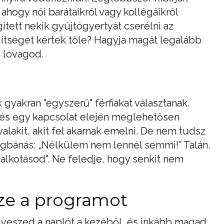
ahogy női barátaikról vagy kollégáikról
ített nekik gyújtógyertyát cserélni az
ítséget kértek tőle? Hagyja magát legalább
a lovagod.
k gyakran "egyszerű" férfiakat választanak.
és egy kapcsolat elején meglehetősen
alakit, akit fel akarnak emelni. De nem tudsz
egbánás: „Nélkülem nem lennél semmi!” Talán.
 "alkotásod". Ne feledje, hogy senkit nem
ssze a programot
iveszed a naplót a kezéből, és inkább magad