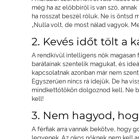
még ha az előbbiről is van szó, annak 
ha rosszat beszél róluk. Ne is öntsd 
„Nulla volt, de most nálad vagyok. M
2. Kevés időt tölt a 
A rendkívül intelligens nők magasan 
barátainak szentelik magukat, és ide
kapcsolatnak azonban már nem szente
Egyszerűen nincs rá idejük. De ha viss
mindkettőtökön dolgoznod kell. Ne b
kell!
3. Nem hagyod, hogy
A férfiak arra vannak bekötve, hogy
legyenek. Az okos nőknek nem kell a