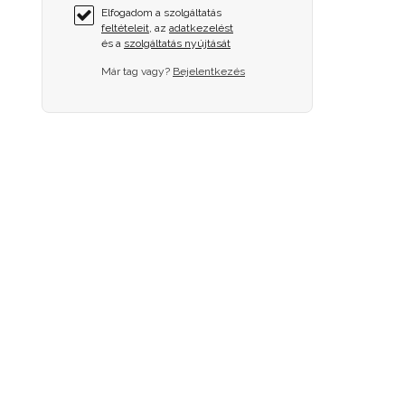
Elfogadom a szolgáltatás
feltételeit
, az
adatkezelést
és a
szolgáltatás nyújtását
Már tag vagy?
Bejelentkezés