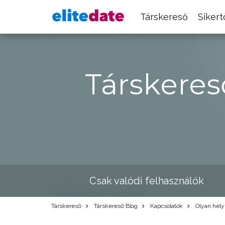
Társkereső
Siker
Társkeres
Csak valódi felhasználók
Társkereső
Társkereső Blog
Kapcsolatok
Olyan hely