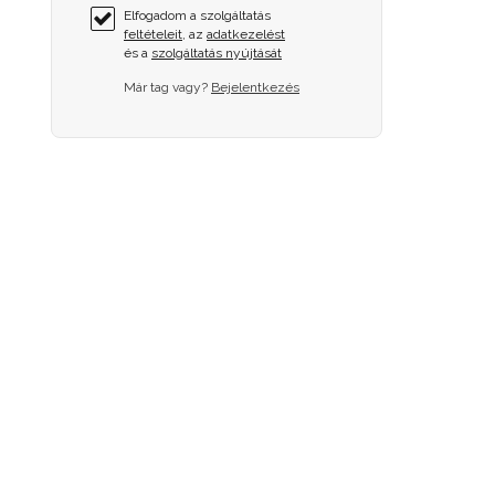
Elfogadom a szolgáltatás
feltételeit
, az
adatkezelést
és a
szolgáltatás nyújtását
Már tag vagy?
Bejelentkezés