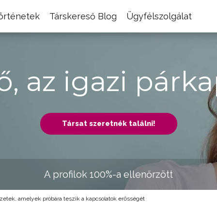
történetek
Társkereső Blog
Ügyfélszolgálat
ő, az igazi párka
Társat szeretnék találni!
A profilok 100%-a ellenőrzött
zetek, amelyek próbára teszik a kapcsolatok erősségét