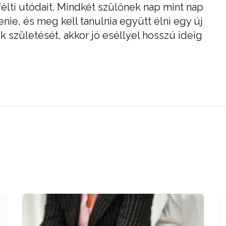
t félti utódait. Mindkét szülőnek nap mint nap
e, és meg kell tanulnia együtt élni egy új
 születését, akkor jó eséllyel hosszú ideig