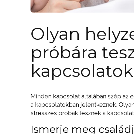
Olyan helyz
próbára tesz
kapcsolatok
Minden kapcsolat általában szép az e
a kapcsolatokban jelentkeznek. Olya
stresszes próbák lesznek a kapcsola
Ismerje meg családj