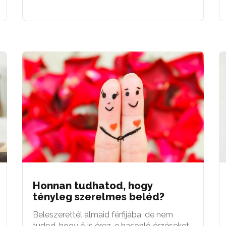
Honnan tudhatod, hogy
tényleg szerelmes beléd?
Beleszerettél álmaid férfijába, de nem
tudod, hogy ő is érez-e hasonló érzéseket