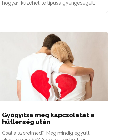
hogyan küzdheti le típusa gyengeségeit.
Gyógyítsa meg kapcsolatát a
hűtlenség után
Csal a szerelmed? Még mindig együtt
akarsz maradni? Az egyszeri hűtlenség