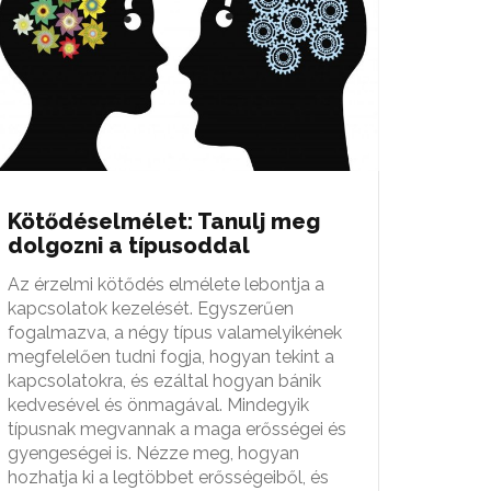
Kötődéselmélet: Tanulj meg
dolgozni a típusoddal
Az érzelmi kötődés elmélete lebontja a
kapcsolatok kezelését. Egyszerűen
fogalmazva, a négy típus valamelyikének
megfelelően tudni fogja, hogyan tekint a
kapcsolatokra, és ezáltal hogyan bánik
kedvesével és önmagával. Mindegyik
típusnak megvannak a maga erősségei és
gyengeségei is. Nézze meg, hogyan
hozhatja ki a legtöbbet erősségeiből, és