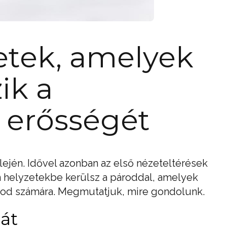
etek, amelyek
ik a
 erősségét
lején. Idővel azonban az első nézeteltérések
n helyzetekbe kerülsz a pároddal, amelyek
tod számára. Megmutatjuk, mire gondolunk.
át