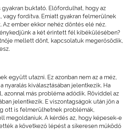
s gyakran buktató. Előfordulhat, hogy az
, vagy fordítva. Emiatt gyakran felmerülnek
t. Az ember ekkor nehéz döntés elé néz.
ménykedjünk a két érintett fél kibékülésében?
átnője mellett dönt, kapcsolatuk megerősödik,
esz.
ek együtt utazni. Ez azonban nem az a méz,
a nyaralás kiválasztásában jelentkezik. Ha
l, azonnal más probléma adódik. Röviddel az
jában jelentkezik. E viszontagságok után jön a
g ott is felmerülhetnek problémák,
ll megoldaniuk. A kérdés az, hogy képesek-e
tették a következő lépést a sikeresen működő