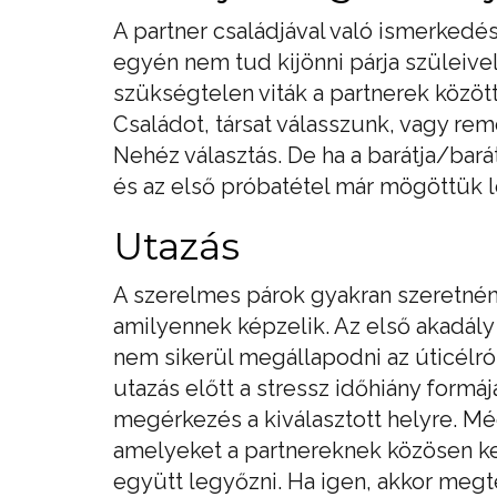
A partner családjával való ismerkedé
egyén nem tud kijönni párja szüleivel
szükségtelen viták a partnerek közöt
Családot, társat válasszunk, vagy re
Nehéz választás. De ha a barátja/bar
és az első próbatétel már mögöttük l
Utazás
A szerelmes párok gyakran szeretnén
amilyennek képzelik. Az első akadály 
nem sikerül megállapodni az úticélró
utazás előtt a stressz időhiány formá
megérkezés a kiválasztott helyre. Mé
amelyeket a partnereknek közösen ke
együtt legyőzni. Ha igen, akkor meg