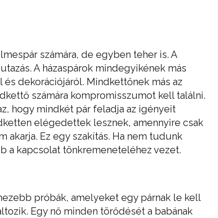
lmespár számára, de egyben teher is. A
 utazás. A házaspárok mindegyikének más
ól és dekorációjáról. Mindkettőnek más az
dkettő számára kompromisszumot kell találni.
z, hogy mindkét pár feladja az igényeit
dketten elégedettek lesznek, amennyire csak
em akarja. Ez egy szakítás. Ha nem tudunk
bb a kapcsolat tönkremeneteléhez vezet.
ezebb próbák, amelyeket egy párnak le kell
ltozik. Egy nő minden törődését a babának