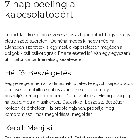
7 nap peeling a
kapcsolatodért
Tudod: találkozol, beleszeretsz, és azt gondolod, hogy ez egy
életre szóló szerelem. De néha megesik, hogy még ha
állandóan szeretitek is egymást, a kapcsolatban magában a
dolgok kicsit csikorognak. Ez a te eseted is? Van egy egyszerű
útmutatónk a partnerválság kezelésére!
Hétfő: Beszélgetés
Vegye véget a néma háztartásnak. Üljetek le együtt, kapcsoljátok
ki a tévét, a mobiltelefont és az internetet, és komolyan
beszéljétek meg a problémát. De ne vitatkozz. Mindig a végéig
hallgasd meg a másik érveit. Csak akkor beszélsz. Beszéljen
röviden és érthetően. Ha problémája van, próbálja meg
kompromisszumos megoldással megoldani.
Kedd: Menj ki