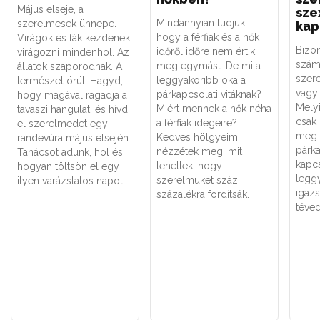
Május elseje, a
sze
Mindannyian tudjuk,
szerelmesek ünnepe.
kap
hogy a férfiak és a nők
Virágok és fák kezdenek
Bizo
időről időre nem értik
virágozni mindenhol. Az
szám
meg egymást. De mi a
állatok szaporodnak. A
szere
leggyakoribb oka a
természet örül. Hagyd,
vagy 
párkapcsolati vitáknak?
hogy magával ragadja a
Melyi
Miért mennek a nők néha
tavaszi hangulat, és hívd
csak
a férfiak idegeire?
el szerelmedet egy
meg 
Kedves hölgyeim,
randevúra május elsején.
párk
nézzétek meg, mit
Tanácsot adunk, hol és
kapc
tehettek, hogy
hogyan töltsön el egy
legg
szerelmüket száz
ilyen varázslatos napot.
igaz
százalékra fordítsák.
téved