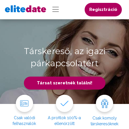
Regisztráció
Társkereső, az igazi
párkapcsolatért
Társat szeretnék találni!
Csak valódi
A profilok 100%-a
Csak komoly
felhasználók
ellenőrzött
társkeresőknek