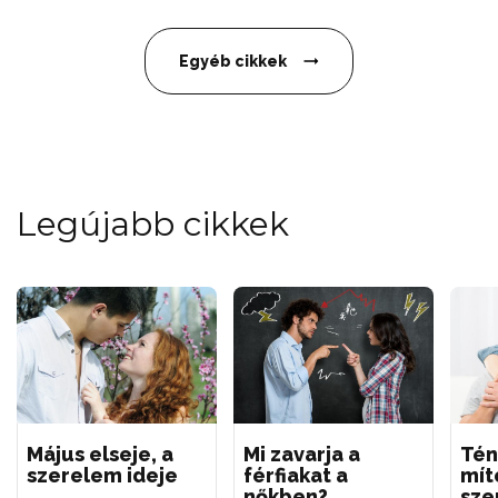
Egyéb cikkek
Legújabb cikkek
Május elseje, a
Mi zavarja a
Tén
szerelem ideje
férfiakat a
mít
nőkben?
sze