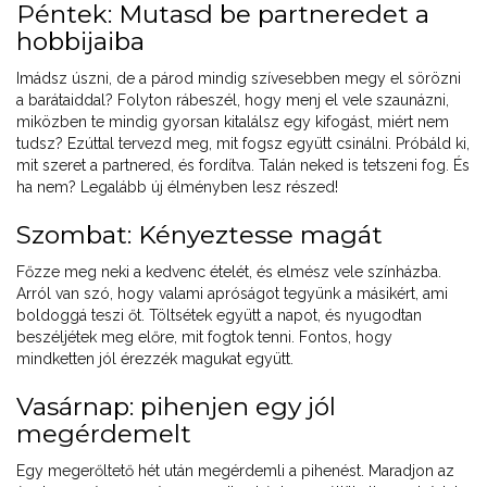
Péntek: Mutasd be partneredet a
hobbijaiba
Imádsz úszni, de a párod mindig szívesebben megy el sörözni
a barátaiddal? Folyton rábeszél, hogy menj el vele szaunázni,
miközben te mindig gyorsan kitalálsz egy kifogást, miért nem
tudsz? Ezúttal tervezd meg, mit fogsz együtt csinálni. Próbáld ki,
mit szeret a partnered, és fordítva. Talán neked is tetszeni fog. És
ha nem? Legalább új élményben lesz részed!
Szombat: Kényeztesse magát
Főzze meg neki a kedvenc ételét, és elmész vele színházba.
Arról van szó, hogy valami apróságot tegyünk a másikért, ami
boldoggá teszi őt. Töltsétek együtt a napot, és nyugodtan
beszéljétek meg előre, mit fogtok tenni. Fontos, hogy
mindketten jól érezzék magukat együtt.
Vasárnap: pihenjen egy jól
megérdemelt
Egy megerőltető hét után megérdemli a pihenést. Maradjon az