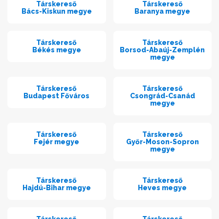
Társkereső
Társkereső
Bács-Kiskun megye
Baranya megye
Társkereső
Társkereső
Békés megye
Borsod-Abaúj-Zemplén
megye
Társkereső
Társkereső
Budapest Főváros
Csongrád-Csanád
megye
Társkereső
Társkereső
Fejér megye
Győr-Moson-Sopron
megye
Társkereső
Társkereső
Hajdú-Bihar megye
Heves megye