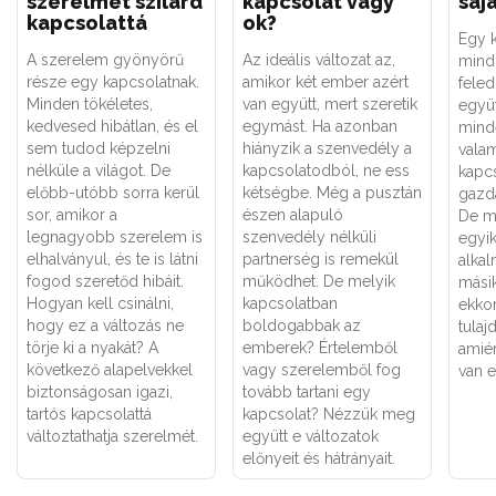
szerelmet szilárd
kapcsolat vagy
saj
kapcsolattá
ok?
Egy 
A szerelem gyönyörű
Az ideális változat az,
mindi
része egy kapcsolatnak.
amikor két ember azért
feled
Minden tökéletes,
van együtt, mert szeretik
együt
kedvesed hibátlan, és el
egymást. Ha azonban
mind
sem tudod képzelni
hiányzik a szenvedély a
valam
nélküle a világot. De
kapcsolatodból, ne ess
kapcs
előbb-utóbb sorra kerül
kétségbe. Még a pusztán
gazda
sor, amikor a
észen alapuló
De mi
legnagyobb szerelem is
szenvedély nélküli
egyi
elhalványul, és te is látni
partnerség is remekül
alka
fogod szeretőd hibáit.
működhet. De melyik
mási
Hogyan kell csinálni,
kapcsolatban
ekkor
hogy ez a változás ne
boldogabbak az
tulaj
törje ki a nyakát? A
emberek? Értelemből
amiér
következő alapelvekkel
vagy szerelemből fog
van 
biztonságosan igazi,
tovább tartani egy
tartós kapcsolattá
kapcsolat? Nézzük meg
változtathatja szerelmét.
együtt e változatok
előnyeit és hátrányait.