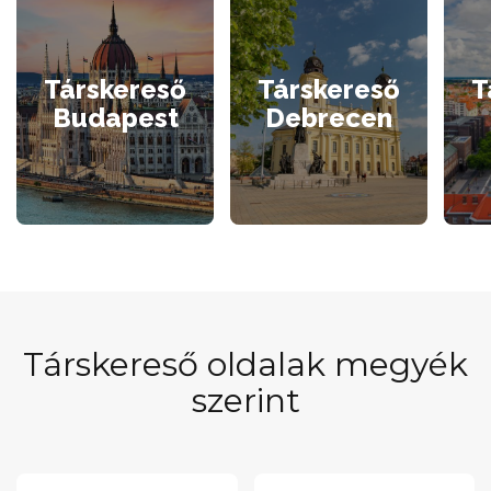
Társkereső
Társkereső
T
Budapest
Debrecen
Társkereső oldalak megyék
szerint