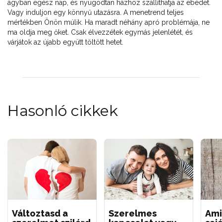
ágyban egész nap, és nyugodtan házhoz szállíthatja az ebédet.
Vagy induljon egy könnyű utazásra. A menetrend teljes
mértékben Önön múlik. Ha maradt néhány apró problémája, ne
ma oldja meg őket. Csak élvezzétek egymás jelenlétét, és
várjátok az újabb együtt töltött hetet.
Hasonló cikkek
Változtasd a
Szerelmes
Ami