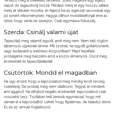
Tervezd meg a tökéletes randevút. Szánj magadra egy egész
napot, és ragaszkodj hozzá. Például menj el egy hosszú sétára,
menj el délután moziba, és fejezd be az egészet vacsorával egy
jól ismert intézményben. Hagyja otthon mobiltelefonját erre az
időre, hogy senki ne zavarjon. Csak egymásra fókuszálj.
Szerda: Csinálj valami újat
Tapasztalj meg valamit együtt, amit még nem. Nem kell rögtön
ejtőernyős ugrásnak lennie. Mit szólnál, ha együtt gokartoznánk,
vagy lazítanánk a wellness-központban? Majd hazafelé
próbáljatok meg beszélni erről a közös élményről. Oszd meg
érzéseidet és tapasztalataidat.
Csütörtök: Mondd el magadban
Ha úgy érzed, hogy a kapcsolatod még mindig kicsit recseg,
cselekedj. De próbálj meg nem vitatkozni. Tegyél le mindent,
ami aggaszt. Ha elfojtod negatív érzéseidet, kapcsolatod csak
rosszabb lesz. Tisztában kell lenniük egymással, hogy mit
várnak el a kapcsolattól. Lehet, hogy fájdalmas, de haladsz előre.
És ez az, amivel foglalkozol.