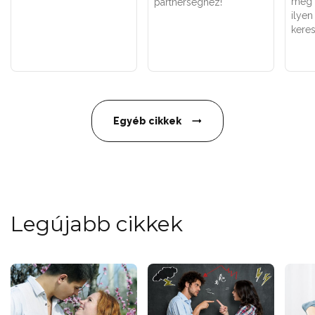
meg 
partnerséghez!
ilyen
keres
Egyéb cikkek
Legújabb cikkek