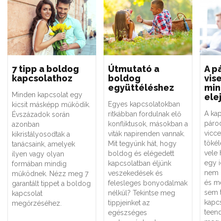
7 tipp a boldog
Útmutató a
A p
kapcsolathoz
boldog
vis
együttéléshez
min
Minden kapcsolat egy
ele
Egyes kapcsolatokban
kicsit másképp működik.
A kap
ritkábban fordulnak elő
Évszázadok során
párod
konfliktusok, másokban a
azonban
vicce
viták napirenden vannak.
kikristályosodtak a
tökél
Mit tegyünk hát, hogy
tanácsaink, amelyek
vele 
boldog és elégedett
ilyen vagy olyan
egy i
kapcsolatban éljünk
formában mindig
nem 
veszekedések és
működnek. Nézz meg 7
és m
felesleges bonyodalmak
garantált tippet a boldog
sem 
nélkül? Tekintse meg
kapcsolat
kapcs
tippjeinket az
megőrzéséhez.
teen
egészséges