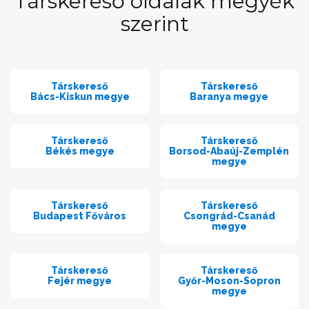
Társkereső oldalak megyék
szerint
Társkereső
Társkereső
Bács-Kiskun megye
Baranya megye
Társkereső
Társkereső
Békés megye
Borsod-Abaúj-Zemplén
megye
Társkereső
Társkereső
Budapest Főváros
Csongrád-Csanád
megye
Társkereső
Társkereső
Fejér megye
Győr-Moson-Sopron
megye