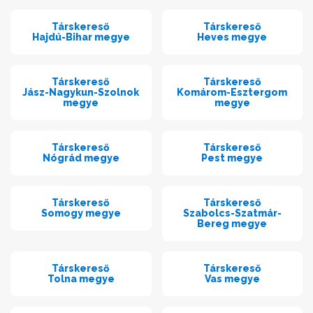
Társkereső
Társkereső
Hajdú-Bihar megye
Heves megye
Társkereső
Társkereső
Jász-Nagykun-Szolnok
Komárom-Esztergom
megye
megye
Társkereső
Társkereső
Nógrád megye
Pest megye
Társkereső
Társkereső
Somogy megye
Szabolcs-Szatmár-
Bereg megye
Társkereső
Társkereső
Tolna megye
Vas megye