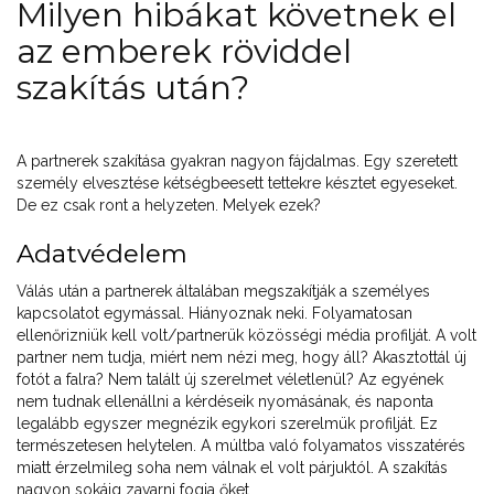
Milyen hibákat követnek el
az emberek röviddel
szakítás után?
A partnerek szakítása gyakran nagyon fájdalmas. Egy szeretett
személy elvesztése kétségbeesett tettekre késztet egyeseket.
De ez csak ront a helyzeten. Melyek ezek?
Adatvédelem
Válás után a partnerek általában megszakítják a személyes
kapcsolatot egymással. Hiányoznak neki. Folyamatosan
ellenőrizniük kell volt/partnerük közösségi média profilját. A volt
partner nem tudja, miért nem nézi meg, hogy áll? Akasztottál új
fotót a falra? Nem talált új szerelmet véletlenül? Az egyének
nem tudnak ellenállni a kérdéseik nyomásának, és naponta
legalább egyszer megnézik egykori szerelmük profilját. Ez
természetesen helytelen. A múltba való folyamatos visszatérés
miatt érzelmileg soha nem válnak el volt párjuktól. A szakítás
nagyon sokáig zavarni fogja őket.