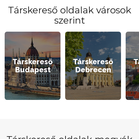
Társkereső oldalak városok
szerint
Társkereső
Társkereső
T
Budapest
Debrecen