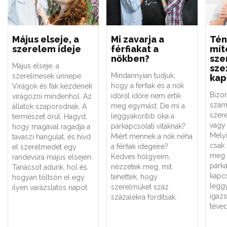
Május elseje, a
Mi zavarja a
Tén
szerelem ideje
férfiakat a
mít
nőkben?
sze
Május elseje, a
sze
Mindannyian tudjuk,
szerelmesek ünnepe.
kap
hogy a férfiak és a nők
Virágok és fák kezdenek
Bizo
időről időre nem értik
virágozni mindenhol. Az
szám
meg egymást. De mi a
állatok szaporodnak. A
szere
leggyakoribb oka a
természet örül. Hagyd,
vagy 
párkapcsolati vitáknak?
hogy magával ragadja a
Melyi
Miért mennek a nők néha
tavaszi hangulat, és hívd
csak
a férfiak idegeire?
el szerelmedet egy
meg 
Kedves hölgyeim,
randevúra május elsején.
párk
nézzétek meg, mit
Tanácsot adunk, hol és
kapc
tehettek, hogy
hogyan töltsön el egy
legg
szerelmüket száz
ilyen varázslatos napot.
igaz
százalékra fordítsák.
téved