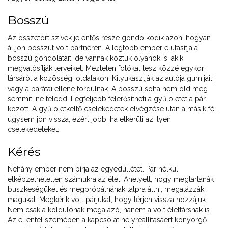
Bosszú
Az összetört szívek jelentős része gondolkodik azon, hogyan
álljon bosszút volt partnerén. A legtöbb ember elutasítja a
bosszú gondolatait, de vannak köztük olyanok is, akik
megvalósítják terveiket. Meztelen fotókat tesz közzé egykori
társáról a közösségi oldalakon. Kilyukasztják az autója gumijait,
vagy a barátai ellene fordulnak. A bosszú soha nem old meg
semmit, ne feledd. Legfeljebb felerősítheti a gyűlöletet a pár
között. A gyűlöletkeltő cselekedetek elvégzése után a másik fél
úgysem jön vissza, ezért jobb, ha elkerüli az ilyen
cselekedeteket.
Kérés
Néhány ember nem bírja az egyedüllétet. Pár nélkül
elképzelhetetlen számukra az élet. Ahelyett, hogy megtartanák
büszkeségüket és megpróbálnának talpra állni, megalázzák
magukat. Megkérik volt párjukat, hogy térjen vissza hozzájuk.
Nem csak a koldulónak megalázó, hanem a volt élettársnak is.
Az ellenfél szemében a kapcsolat helyreállításáért könyörgő