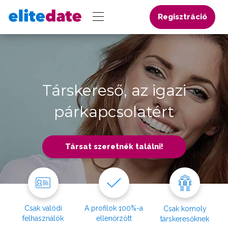
Regisztráció
Társkereső, az igazi
párkapcsolatért
Társat szeretnék találni!
Csak valódi
A profilok 100%-a
Csak komoly
felhasználók
ellenőrzött
társkeresőknek