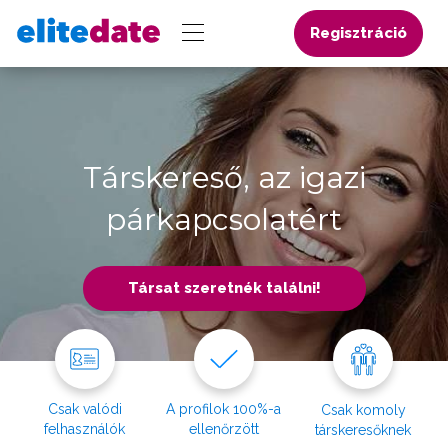
Regisztráció
Társkereső, az igazi
párkapcsolatért
Társat szeretnék találni!
Csak valódi
A profilok 100%-a
Csak komoly
felhasználók
ellenőrzött
társkeresőknek