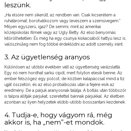
leszünk.
„Ha elsőre nem sikerült, az rendben van. Csak kicserélem a
ruhatáromat, borotválkozom vagy leveszem a szemüvegem.”
Milyen egyszerű, igaz? De semmi, mint az amerikai
középiskolás filmek vagy az Ugly Betty. Az első benyomás
kitörölhetetlen. És még ha egy csúnya kiskacsából hattyú lesz is,
valószínűleg nem fog többé érdeklődni az adott személy iránt.
3. Az ügyetlenség aranyos
Különösen az utóbbi években vált az ügyetlenség varázslattá.
Egy nő nem hordhat sarkú cipőt, mert folyton elesik benne. Az
ember felszögez egy polcot, de közben kalapáccsal mind a tíz
ujját összetöri, és az első próbálkozás után a fejére esik az
eredmény. De a párjuk aranyosnak találja. A botlás után többször
is talpra állítják párjukat, szeretettel bánnak párjukkal. Az életben
azonban az ilyen helyzetek előbb-utóbb bosszantani kezdenek.
4. Tudja-e, hogy vágyom rá, még
akkor is, ha „nem”-et mondok.