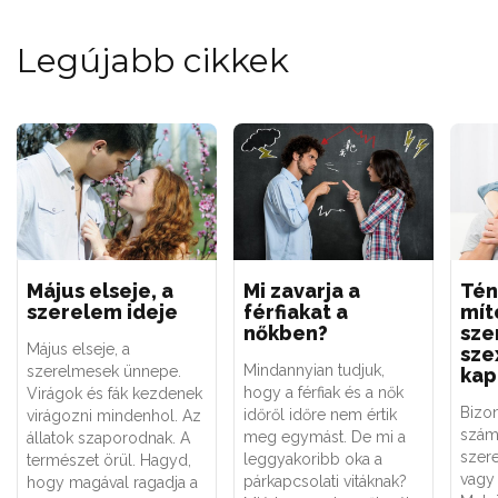
Legújabb cikkek
Május elseje, a
Mi zavarja a
Tén
szerelem ideje
férfiakat a
mít
nőkben?
sze
Május elseje, a
sze
Mindannyian tudjuk,
szerelmesek ünnepe.
kap
hogy a férfiak és a nők
Virágok és fák kezdenek
Bizo
időről időre nem értik
virágozni mindenhol. Az
szám
meg egymást. De mi a
állatok szaporodnak. A
szere
leggyakoribb oka a
természet örül. Hagyd,
vagy 
párkapcsolati vitáknak?
hogy magával ragadja a