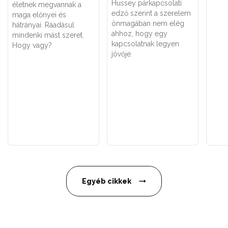
Hussey párkapcsolati
életnek megvannak a
edző szerint a szerelem
maga előnyei és
önmagában nem elég
hátrányai. Ráadásul
ahhoz, hogy egy
mindenki mást szeret.
kapcsolatnak legyen
Hogy vagy?
jövője.
Egyéb cikkek