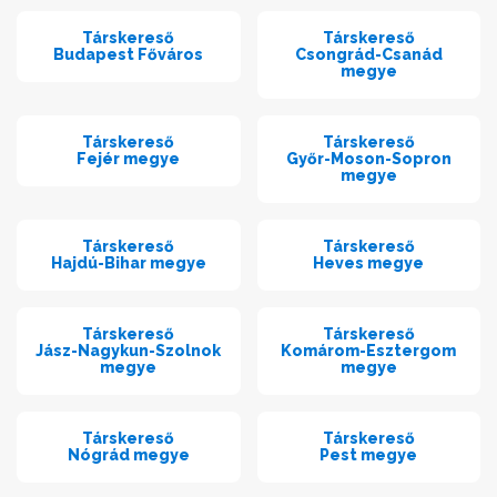
Társkereső
Társkereső
Budapest Főváros
Csongrád-Csanád
megye
Társkereső
Társkereső
Fejér megye
Győr-Moson-Sopron
megye
Társkereső
Társkereső
Hajdú-Bihar megye
Heves megye
Társkereső
Társkereső
Jász-Nagykun-Szolnok
Komárom-Esztergom
megye
megye
Társkereső
Társkereső
Nógrád megye
Pest megye