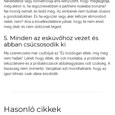
Neveltetése vagy konvenciója arra kényszerít, hogy megtagadja,
még akkor is, ha legszívesebben a partnere nyakába borulna?
Ne mondj nemet, és tedd meg. Az emberek nem tudnak olvasni
a gondolatokban. És ha egyszer vagy akár kétszer elmondod
nekik, nem? Arra a következtetésre jutnak, hogy te nem éred
meg őket, és nem üldöznek téged.
5. Minden az esküvőhöz vezet és
abban csúcsosodik ki
Ma szerencsére már csúfoljuk az "És boldogan éltek, míg meg
nem haltak". Lehet, hogy éltek, de sok munkába, a problémák
leküzdésére és a próbálkozások abbahagyására volt szükség. A
házasság nem önmentő. Valójában azt mondhatnánk, hogy az
igazi kihívás csak utána kezdődik.
Hasonló cikkek