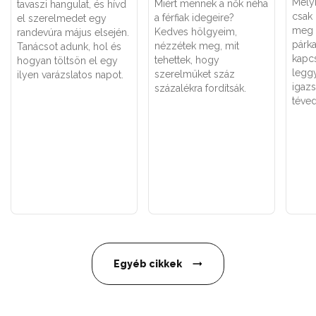
Melyi
Miért mennek a nők néha
tavaszi hangulat, és hívd
csak
a férfiak idegeire?
el szerelmedet egy
meg 
Kedves hölgyeim,
randevúra május elsején.
párk
nézzétek meg, mit
Tanácsot adunk, hol és
kapc
tehettek, hogy
hogyan töltsön el egy
legg
szerelmüket száz
ilyen varázslatos napot.
igaz
százalékra fordítsák.
téved
Egyéb cikkek