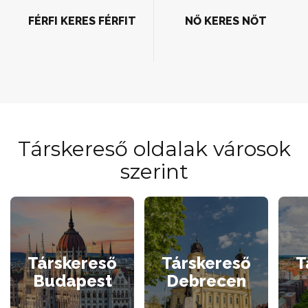
FÉRFI KERES FÉRFIT
NŐ KERES NŐT
Társkereső oldalak városok
szerint
Társkereső
Társkereső
T
Budapest
Debrecen