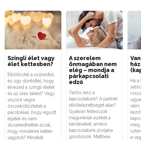
Szingli élet vagy
A szerelem
Van
élet kettesben?
önmagában nem
ház
elég – mondja a
(ka
Elköltöztél a szüleidtől,
párkapcsolati
Ha a
és úgy döntöttél, hogy
edző
sablo
élvezed a szingli életet
Tartós lesz a
ross
és az üres lakást? Vagy
kapcsolatunk? A partner
ugya
viszont végre
elkötelezettséget akar?
válni
összeköltöztetek a
Gyakran feltesszük
kezd 
párotokkal, hogy együtt
magunknak ezeket a
kapc
éljetek és nem
kérdéseket, amikor
meg,
dicsekedhettek azzal,
kapcsolatunk jövőjére
szter
hogy mindenre ketten
gondolunk. Matthew
e va
vagytok? Mindkét