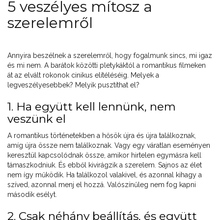
5 veszélyes mítosz a
szerelemről
Annyira beszélnek a szerelemről, hogy fogalmunk sincs, mi igaz
és mi nem. A barátok közötti pletykáktól a romantikus filmeken
át az elvált rokonok cinikus elítéléséig. Melyek a
legveszélyesebbek? Melyik pusztíthat el?
1. Ha együtt kell lennünk, nem
veszünk el
A romantikus történetekben a hősök újra és újra találkoznak,
amíg újra össze nem találkoznak. Vagy egy váratlan eseményen
keresztül kapcsolódnak össze, amikor hirtelen egymásra kell
támaszkodniuk. És ebből kivirágzik a szerelem. Sajnos az élet
nem így működik. Ha találkozol valakivel, és azonnal kihagy a
szíved, azonnal menj el hozzá. Valószínűleg nem fog kapni
második esélyt.
2. Csak néhány beállítás, és együtt